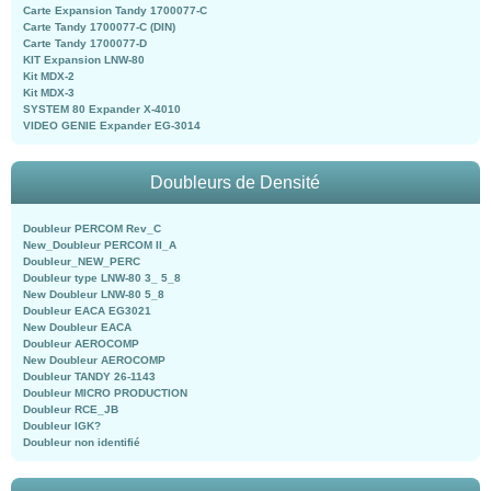
Carte Expansion Tandy 1700077-C
Carte Tandy 1700077-C (DIN)
Carte Tandy 1700077-D
KIT Expansion LNW-80
Kit MDX-2
Kit MDX-3
SYSTEM 80 Expander X-4010
VIDEO GENIE Expander EG-3014
Doubleurs de Densité
Doubleur PERCOM Rev_C
New_Doubleur PERCOM II_A
Doubleur_NEW_PERC
Doubleur type LNW-80 3_ 5_8
New Doubleur LNW-80 5_8
Doubleur EACA EG3021
New Doubleur EACA
Doubleur AEROCOMP
New Doubleur AEROCOMP
Doubleur TANDY 26-1143
Doubleur MICRO PRODUCTION
Doubleur RCE_JB
Doubleur IGK?
Doubleur non identifié