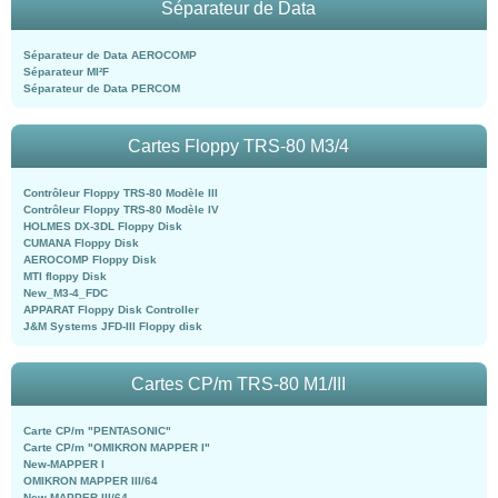
Séparateur de Data
Séparateur de Data AEROCOMP
Séparateur MI²F
Séparateur de Data PERCOM
Cartes Floppy TRS-80 M3/4
Contrôleur Floppy TRS-80 Modèle III
Contrôleur Floppy TRS-80 Modèle IV
HOLMES DX-3DL Floppy Disk
CUMANA Floppy Disk
AEROCOMP Floppy Disk
MTI floppy Disk
New_M3-4_FDC
APPARAT Floppy Disk Controller
J&M Systems JFD-III Floppy disk
Cartes CP/m TRS-80 M1/III
Carte CP/m "PENTASONIC"
Carte CP/m "OMIKRON MAPPER I"
New-MAPPER I
OMIKRON MAPPER III/64
New-MAPPER III/64