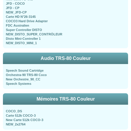
JFD - COCO
JFD - CP
NEW_JFD-CP
Carte HD N°26-3145
COCO3 Hard Drive Adapter
FDC Australien
Super Controller DISTO
NEW_DISTO_SUPER_CONTRÖLEUR
Disto Mini-Controller 1
NEW_DISTO_MINI_1
Audio TRS-80 Couleur
Speech Sound Cartridge
Orchestra-90 TRS-80 Coco
New Orchestre_90_CC
Speech Systems
Mémoires TRS-80 Couleur
COCO_DS
Carte 512k COCO-3
New Carte 512k COCO-3
NEW_2x2764