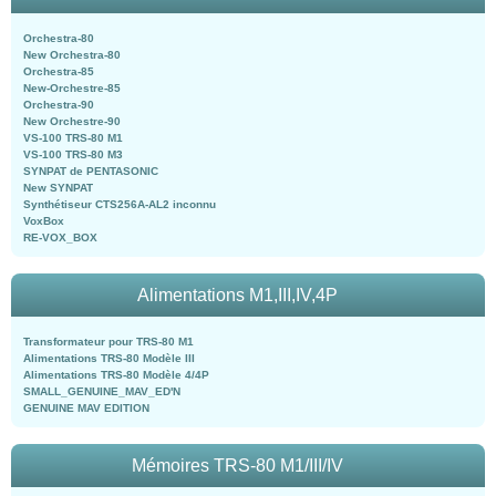
Orchestra-80
New Orchestra-80
Orchestra-85
New-Orchestre-85
Orchestra-90
New Orchestre-90
VS-100 TRS-80 M1
VS-100 TRS-80 M3
SYNPAT de PENTASONIC
New SYNPAT
Synthétiseur CTS256A-AL2 inconnu
VoxBox
RE-VOX_BOX
Alimentations M1,III,IV,4P
Transformateur pour TRS-80 M1
Alimentations TRS-80 Modèle III
Alimentations TRS-80 Modèle 4/4P
SMALL_GENUINE_MAV_ED'N
GENUINE MAV EDITION
Mémoires TRS-80 M1/III/IV