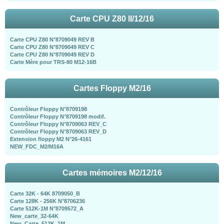
Carte CPU Z80 II/12/16
Carte CPU Z80 N°8709049 REV B
Carte CPU Z80 N°8709049 REV C
Carte CPU Z80 N°8709049 REV D
Carte Mère pour TRS-80 M12-16B
Cartes Floppy M2/16
Contrôleur Floppy N°8709198
Contrôleur Floppy N°8709198 modif.
Contrôleur Floppy N°8709063 REV_C
Contrôleur Floppy N°8709063 REV_D
Extension floppy M2 N°26-4161
NEW_FDC_M2/M16A
Cartes mémoires M2/12/16
Carte 32K - 64K 8709050_B
Carte 128K - 256K N°8706236
Carte 512K-1M N°8709572_A
New_carte_32-64K
New_Carte_512K_1M