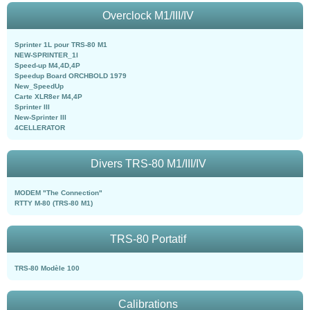
Overclock M1/III/IV
Sprinter 1L pour TRS-80 M1
NEW-SPRINTER_1l
Speed-up M4,4D,4P
Speedup Board ORCHBOLD 1979
New_SpeedUp
Carte XLR8er M4,4P
Sprinter III
New-Sprinter III
4CELLERATOR
Divers TRS-80 M1/III/IV
MODEM "The Connection"
RTTY M-80 (TRS-80 M1)
TRS-80 Portatif
TRS-80 Modèle 100
Calibrations