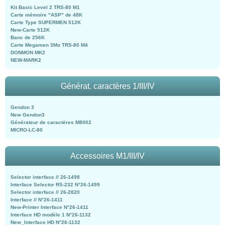
Kit Basic Level 2 TRS-80 M1
Carte mémoire "ASP" de 48K
Carte Type SUPERMEN 512K
New-Carte 512K
Banc de 256K
Carte Megamen 3Mo TRS-80 M4
DONMON MK2
NEW-MARK2
Générat. caractères 1/III/IV
Gendon 3
New Gendon3
Générateur de caractères M8002
MICRO-LC-80
Accessoires M1/III/IV
Selector interface // 26-1498
Interface Selector RS-232 N°26-1499
Selector interface // 26-2820
Interface // N°26-1411
New-Printer Interface N°26-1411
Interface HD modèle 1 N°26-1132
New_Interface HD N°26-1132