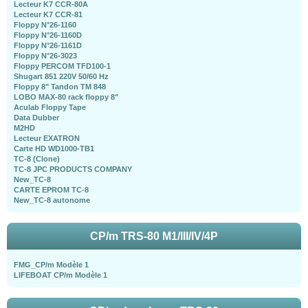
Lecteur K7 CCR-80A
Lecteur K7 CCR-81
Floppy N°26-1160
Floppy N°26-1160D
Floppy N°26-1161D
Floppy N°26-3023
Floppy PERCOM TFD100-1
Shugart 851 220V 50/60 Hz
Floppy 8" Tandon TM 848
LOBO MAX-80 rack floppy 8"
Aculab Floppy Tape
Data Dubber
M2HD
Lecteur EXATRON
Carte HD WD1000-TB1
TC-8 (Clone)
TC-8 JPC PRODUCTS COMPANY
New_TC-8
CARTE EPROM TC-8
New_TC-8 autonome
CP/m TRS-80 M1/III/IV/4P
FMG_CP/m Modèle 1
LIFEBOAT CP/m Modèle 1