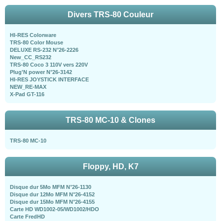
Divers TRS-80 Couleur
HI-RES Colorware
TRS-80 Color Mouse
DELUXE RS-232 N°26-2226
New_CC_RS232
TRS-80 Coco 3 110V vers 220V
Plug'N power N°26-3142
HI-RES JOYSTICK INTERFACE
NEW_RE-MAX
X-Pad GT-116
TRS-80 MC-10 & Clones
TRS-80 MC-10
Floppy, HD, K7
Disque dur 5Mo MFM N°26-1130
Disque dur 12Mo MFM N°26-4152
Disque dur 15Mo MFM N°26-4155
Carte HD WD1002-05/WD1002/HDO
Carte FredHD