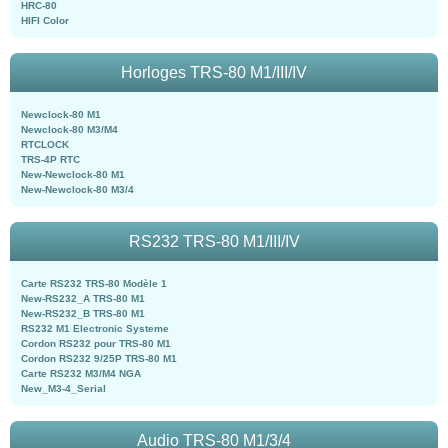
HRC-80
HIFI Color
Horloges TRS-80 M1/III/IV
Newclock-80 M1
Newclock-80 M3/M4
RTCLOCK
TRS-4P RTC
New-Newclock-80 M1
New-Newclock-80 M3/4
RS232 TRS-80 M1/III/IV
Carte RS232 TRS-80 Modèle 1
New-RS232_A TRS-80 M1
New-RS232_B TRS-80 M1
RS232 M1 Electronic Systeme
Cordon RS232 pour TRS-80 M1
Cordon RS232 9/25P TRS-80 M1
Carte RS232 M3/M4 NGA
New_M3-4_Serial
Audio TRS-80 M1/3/4