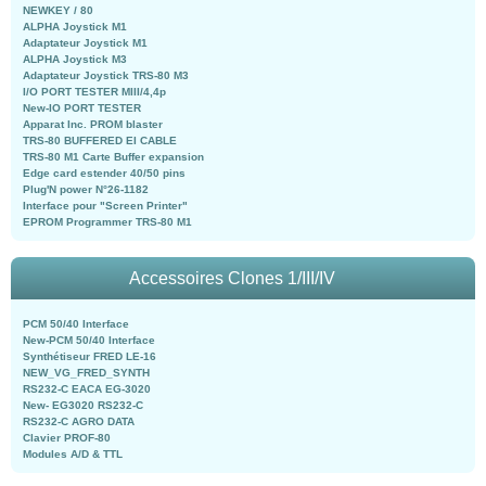
NEWKEY / 80
ALPHA Joystick M1
Adaptateur Joystick M1
ALPHA Joystick M3
Adaptateur Joystick TRS-80 M3
I/O PORT TESTER MIII/4,4p
New-IO PORT TESTER
Apparat Inc. PROM blaster
TRS-80 BUFFERED EI CABLE
TRS-80 M1 Carte Buffer expansion
Edge card estender 40/50 pins
Plug'N power N°26-1182
Interface pour "Screen Printer"
EPROM Programmer TRS-80 M1
Accessoires Clones 1/III/IV
PCM 50/40 Interface
New-PCM 50/40 Interface
Synthétiseur FRED LE-16
NEW_VG_FRED_SYNTH
RS232-C EACA EG-3020
New- EG3020 RS232-C
RS232-C AGRO DATA
Clavier PROF-80
Modules A/D & TTL