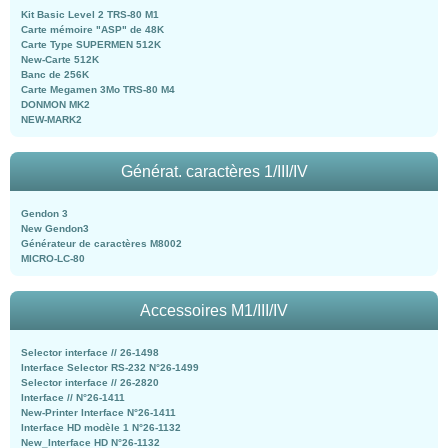
Kit Basic Level 2 TRS-80 M1
Carte mémoire "ASP" de 48K
Carte Type SUPERMEN 512K
New-Carte 512K
Banc de 256K
Carte Megamen 3Mo TRS-80 M4
DONMON MK2
NEW-MARK2
Générat. caractères 1/III/IV
Gendon 3
New Gendon3
Générateur de caractères M8002
MICRO-LC-80
Accessoires M1/III/IV
Selector interface // 26-1498
Interface Selector RS-232 N°26-1499
Selector interface // 26-2820
Interface // N°26-1411
New-Printer Interface N°26-1411
Interface HD modèle 1 N°26-1132
New_Interface HD N°26-1132