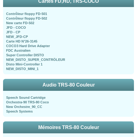
Cartes FD,HD, TRS-COCO
Contrôleur floppy FD-501
Contrôleur floppy FD-502
New carte FD-502
JFD - COCO
JFD - CP
NEW_JFD-CP
Carte HD N°26-3145
COCO3 Hard Drive Adapter
FDC Australien
Super Controller DISTO
NEW_DISTO_SUPER_CONTRÖLEUR
Disto Mini-Controller 1
NEW_DISTO_MINI_1
Audio TRS-80 Couleur
Speech Sound Cartridge
Orchestra-90 TRS-80 Coco
New Orchestre_90_CC
Speech Systems
Mémoires TRS-80 Couleur