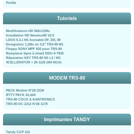
Profile
Tutoriels
Modifications HD 5Mo/12Mo
Installation HD Newdos80 V2.5
LDOS 5.3.1 M1 bootable DF, DD, 80
Enregistrez 1,2Mo en 3,5" TRS-80 M1
Floppy SONY MPF 920 pour TRS-80
Remplacer ligne à retard DDU-4-7835
Réparation KEY TRS-80 M1 L2 / M3
4CELLERATOR + 26-1126 (M4 NGA)
MODEM TRS-80
PACK Modem N°26-2228
RTTY PACK ALIAN
TRS-80 COCO & KANTRONICS
TRS-80 DC-2212 N°26-1178
Imprimantes TANDY
Tandy CGP-115