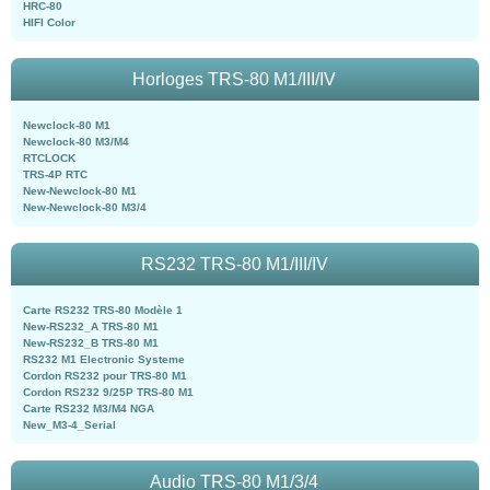
HRC-80
HIFI Color
Horloges TRS-80 M1/III/IV
Newclock-80 M1
Newclock-80 M3/M4
RTCLOCK
TRS-4P RTC
New-Newclock-80 M1
New-Newclock-80 M3/4
RS232 TRS-80 M1/III/IV
Carte RS232 TRS-80 Modèle 1
New-RS232_A TRS-80 M1
New-RS232_B TRS-80 M1
RS232 M1 Electronic Systeme
Cordon RS232 pour TRS-80 M1
Cordon RS232 9/25P TRS-80 M1
Carte RS232 M3/M4 NGA
New_M3-4_Serial
Audio TRS-80 M1/3/4