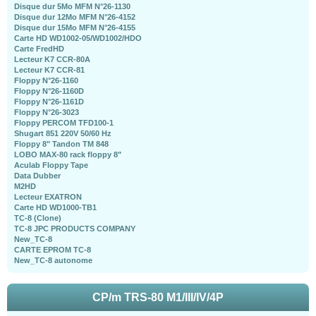
Disque dur 5Mo MFM N°26-1130
Disque dur 12Mo MFM N°26-4152
Disque dur 15Mo MFM N°26-4155
Carte HD WD1002-05/WD1002/HDO
Carte FredHD
Lecteur K7 CCR-80A
Lecteur K7 CCR-81
Floppy N°26-1160
Floppy N°26-1160D
Floppy N°26-1161D
Floppy N°26-3023
Floppy PERCOM TFD100-1
Shugart 851 220V 50/60 Hz
Floppy 8" Tandon TM 848
LOBO MAX-80 rack floppy 8"
Aculab Floppy Tape
Data Dubber
M2HD
Lecteur EXATRON
Carte HD WD1000-TB1
TC-8 (Clone)
TC-8 JPC PRODUCTS COMPANY
New_TC-8
CARTE EPROM TC-8
New_TC-8 autonome
CP/m TRS-80 M1/III/IV/4P