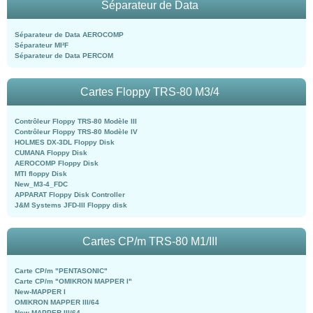
Séparateur de Data
Séparateur de Data AEROCOMP
Séparateur MI²F
Séparateur de Data PERCOM
Cartes Floppy TRS-80 M3/4
Contrôleur Floppy TRS-80 Modèle III
Contrôleur Floppy TRS-80 Modèle IV
HOLMES DX-3DL Floppy Disk
CUMANA Floppy Disk
AEROCOMP Floppy Disk
MTI floppy Disk
New_M3-4_FDC
APPARAT Floppy Disk Controller
J&M Systems JFD-III Floppy disk
Cartes CP/m TRS-80 M1/III
Carte CP/m "PENTASONIC"
Carte CP/m "OMIKRON MAPPER I"
New-MAPPER I
OMIKRON MAPPER III/64
New-MAPPER III/64