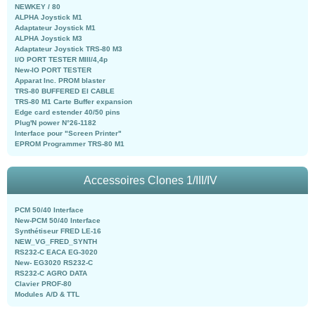
NEWKEY / 80
ALPHA Joystick M1
Adaptateur Joystick M1
ALPHA Joystick M3
Adaptateur Joystick TRS-80 M3
I/O PORT TESTER MIII/4,4p
New-IO PORT TESTER
Apparat Inc. PROM blaster
TRS-80 BUFFERED EI CABLE
TRS-80 M1 Carte Buffer expansion
Edge card estender 40/50 pins
Plug'N power N°26-1182
Interface pour "Screen Printer"
EPROM Programmer TRS-80 M1
Accessoires Clones 1/III/IV
PCM 50/40 Interface
New-PCM 50/40 Interface
Synthétiseur FRED LE-16
NEW_VG_FRED_SYNTH
RS232-C EACA EG-3020
New- EG3020 RS232-C
RS232-C AGRO DATA
Clavier PROF-80
Modules A/D & TTL