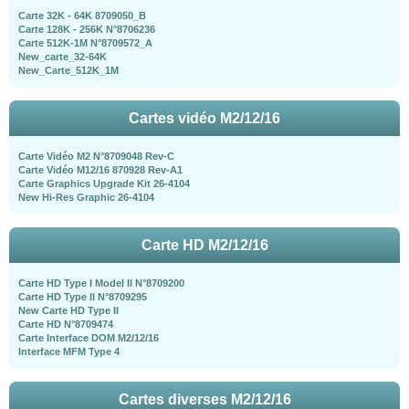
Carte 32K - 64K 8709050_B
Carte 128K - 256K N°8706236
Carte 512K-1M N°8709572_A
New_carte_32-64K
New_Carte_512K_1M
Cartes vidéo M2/12/16
Carte Vidéo M2 N°8709048 Rev-C
Carte Vidéo M12/16 870928 Rev-A1
Carte Graphics Upgrade Kit 26-4104
New Hi-Res Graphic 26-4104
Carte HD M2/12/16
Carte HD Type I Model II N°8709200
Carte HD Type II N°8709295
New Carte HD Type II
Carte HD N°8709474
Carte Interface DOM M2/12/16
Interface MFM Type 4
Cartes diverses M2/12/16