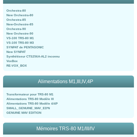
Orchestra-80
New Orchestra-80
Orchestra-85
New-Orchestre-85
Orchestra-90
New Orchestre-90
VS-100 TRS-80 M1
VS-100 TRS-80 M3
SYNPAT de PENTASONIC
New SYNPAT
Synthétiseur CTS256A-AL2 inconnu
VoxBox
RE-VOX_BOX
Alimentations M1,III,IV,4P
Transformateur pour TRS-80 M1
Alimentations TRS-80 Modèle III
Alimentations TRS-80 Modèle 4/4P
SMALL_GENUINE_MAV_ED'N
GENUINE MAV EDITION
Mémoires TRS-80 M1/III/IV