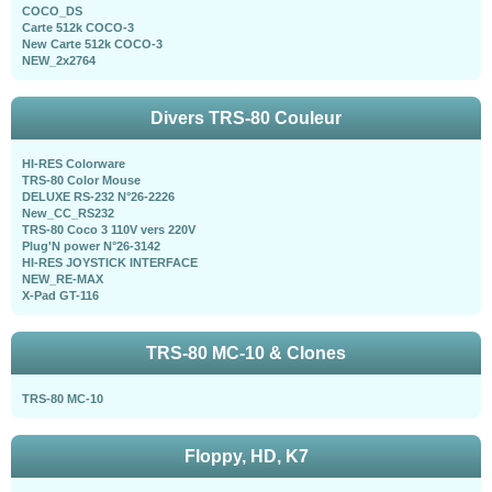
COCO_DS
Carte 512k COCO-3
New Carte 512k COCO-3
NEW_2x2764
Divers TRS-80 Couleur
HI-RES Colorware
TRS-80 Color Mouse
DELUXE RS-232 N°26-2226
New_CC_RS232
TRS-80 Coco 3 110V vers 220V
Plug'N power N°26-3142
HI-RES JOYSTICK INTERFACE
NEW_RE-MAX
X-Pad GT-116
TRS-80 MC-10 & Clones
TRS-80 MC-10
Floppy, HD, K7