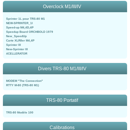
Overclock M1/III/IV
Sprinter 1L pour TRS-80 M1
NEW-SPRINTER_1l
Speed-up M4,4D,4P
Speedup Board ORCHBOLD 1979
New_SpeedUp
Carte XLR8er M4,4P
Sprinter III
New-Sprinter III
4CELLERATOR
Divers TRS-80 M1/III/IV
MODEM "The Connection"
RTTY M-80 (TRS-80 M1)
TRS-80 Portatif
TRS-80 Modèle 100
Calibrations