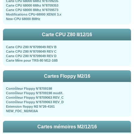
Carte CPU 68000 6Mhz N°8709235
Carte CPU 68000 6Mhz N°8709353
Carte CPU 68000 8Mhz N°8709573
Modifications CPU-68000 XENIX 3.x
New-CPU 68000 8MHz
Carte CPU Z80 II/12/16
Carte CPU Z80 N°8709049 REV B
Carte CPU Z80 N°8709049 REV C
Carte CPU Z80 N°8709049 REV D
Carte Mère pour TRS-80 M12-16B
Cartes Floppy M2/16
Contrôleur Floppy N°8709198
Contrôleur Floppy N°8709198 modif.
Contrôleur Floppy N°8709063 REV_C
Contrôleur Floppy N°8709063 REV_D
Extension floppy M2 N°26-4161
NEW_FDC_M2/M16A
Cartes mémoires M2/12/16