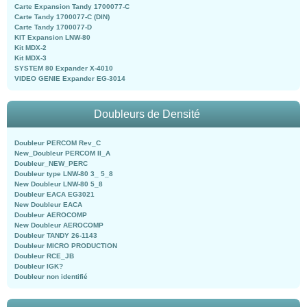
Carte Expansion Tandy 1700077-C
Carte Tandy 1700077-C (DIN)
Carte Tandy 1700077-D
KIT Expansion LNW-80
Kit MDX-2
Kit MDX-3
SYSTEM 80 Expander X-4010
VIDEO GENIE Expander EG-3014
Doubleurs de Densité
Doubleur PERCOM Rev_C
New_Doubleur PERCOM II_A
Doubleur_NEW_PERC
Doubleur type LNW-80 3_ 5_8
New Doubleur LNW-80 5_8
Doubleur EACA EG3021
New Doubleur EACA
Doubleur AEROCOMP
New Doubleur AEROCOMP
Doubleur TANDY 26-1143
Doubleur MICRO PRODUCTION
Doubleur RCE_JB
Doubleur IGK?
Doubleur non identifié