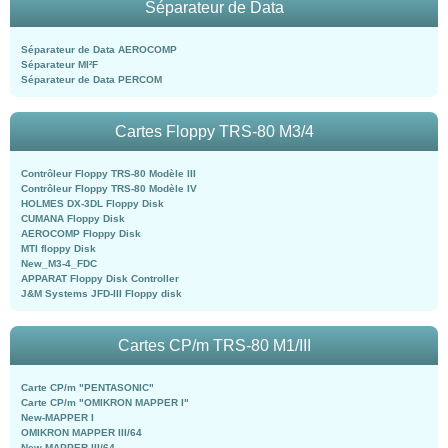
Séparateur de Data
Séparateur de Data AEROCOMP
Séparateur MI²F
Séparateur de Data PERCOM
Cartes Floppy TRS-80 M3/4
Contrôleur Floppy TRS-80 Modèle III
Contrôleur Floppy TRS-80 Modèle IV
HOLMES DX-3DL Floppy Disk
CUMANA Floppy Disk
AEROCOMP Floppy Disk
MTI floppy Disk
New_M3-4_FDC
APPARAT Floppy Disk Controller
J&M Systems JFD-III Floppy disk
Cartes CP/m TRS-80 M1/III
Carte CP/m "PENTASONIC"
Carte CP/m "OMIKRON MAPPER I"
New-MAPPER I
OMIKRON MAPPER III/64
New-MAPPER III/64