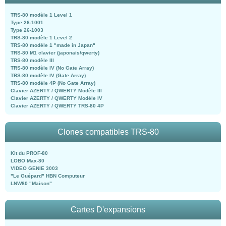
TRS-80 modèle 1 Level 1
Type 26-1001
Type 26-1003
TRS-80 modèle 1 Level 2
TRS-80 modèle 1 "made in Japan"
TRS-80 M1 clavier (japonais/qwerty)
TRS-80 modèle III
TRS-80 modèle IV (No Gate Array)
TRS-80 modèle IV (Gate Array)
TRS-80 modèle 4P (No Gate Array)
Clavier AZERTY / QWERTY Modèle III
Clavier AZERTY / QWERTY Modèle IV
Clavier AZERTY / QWERTY TRS-80 4P
Clones compatibles TRS-80
Kit du PROF-80
LOBO Max-80
VIDEO GENIE 3003
"Le Guépard" HBN Computeur
LNW80 "Maison"
Cartes D'expansions