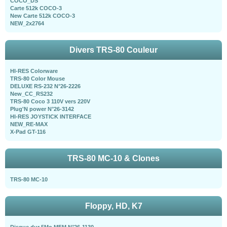
COCO_DS
Carte 512k COCO-3
New Carte 512k COCO-3
NEW_2x2764
Divers TRS-80 Couleur
HI-RES Colorware
TRS-80 Color Mouse
DELUXE RS-232 N°26-2226
New_CC_RS232
TRS-80 Coco 3 110V vers 220V
Plug'N power N°26-3142
HI-RES JOYSTICK INTERFACE
NEW_RE-MAX
X-Pad GT-116
TRS-80 MC-10 & Clones
TRS-80 MC-10
Floppy, HD, K7
Disque dur 5Mo MFM N°26-1130