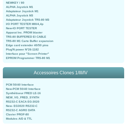
NEWKEY / 80
ALPHA Joystick M1
Adaptateur Joystick M1
ALPHA Joystick M3
Adaptateur Joystick TRS-80 M3
I/O PORT TESTER MIII/4,4p
New-IO PORT TESTER
Apparat Inc. PROM blaster
TRS-80 BUFFERED EI CABLE
TRS-80 M1 Carte Buffer expansion
Edge card estender 40/50 pins
Plug'N power N°26-1182
Interface pour "Screen Printer"
EPROM Programmer TRS-80 M1
Accessoires Clones 1/III/IV
PCM 50/40 Interface
New-PCM 50/40 Interface
Synthétiseur FRED LE-16
NEW_VG_FRED_SYNTH
RS232-C EACA EG-3020
New- EG3020 RS232-C
RS232-C AGRO DATA
Clavier PROF-80
Modules A/D & TTL