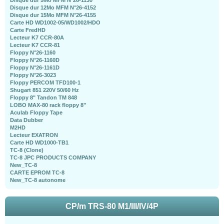
Disque dur 12Mo MFM N°26-4152
Disque dur 15Mo MFM N°26-4155
Carte HD WD1002-05/WD1002/HDO
Carte FredHD
Lecteur K7 CCR-80A
Lecteur K7 CCR-81
Floppy N°26-1160
Floppy N°26-1160D
Floppy N°26-1161D
Floppy N°26-3023
Floppy PERCOM TFD100-1
Shugart 851 220V 50/60 Hz
Floppy 8" Tandon TM 848
LOBO MAX-80 rack floppy 8"
Aculab Floppy Tape
Data Dubber
M2HD
Lecteur EXATRON
Carte HD WD1000-TB1
TC-8 (Clone)
TC-8 JPC PRODUCTS COMPANY
New_TC-8
CARTE EPROM TC-8
New_TC-8 autonome
CP/m TRS-80 M1/III/IV/4P