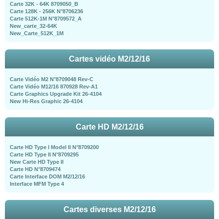
Carte 32K - 64K 8709050_B
Carte 128K - 256K N°8706236
Carte 512K-1M N°8709572_A
New_carte_32-64K
New_Carte_512K_1M
Cartes vidéo M2/12/16
Carte Vidéo M2 N°8709048 Rev-C
Carte Vidéo M12/16 870928 Rev-A1
Carte Graphics Upgrade Kit 26-4104
New Hi-Res Graphic 26-4104
Carte HD M2/12/16
Carte HD Type I Model II N°8709200
Carte HD Type II N°8709295
New Carte HD Type II
Carte HD N°8709474
Carte Interface DOM M2/12/16
Interface MFM Type 4
Cartes diverses M2/12/16