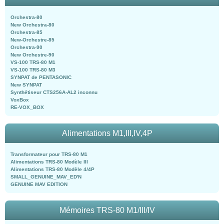
Orchestra-80
New Orchestra-80
Orchestra-85
New-Orchestre-85
Orchestra-90
New Orchestre-90
VS-100 TRS-80 M1
VS-100 TRS-80 M3
SYNPAT de PENTASONIC
New SYNPAT
Synthétiseur CTS256A-AL2 inconnu
VoxBox
RE-VOX_BOX
Alimentations M1,III,IV,4P
Transformateur pour TRS-80 M1
Alimentations TRS-80 Modèle III
Alimentations TRS-80 Modèle 4/4P
SMALL_GENUINE_MAV_ED'N
GENUINE MAV EDITION
Mémoires TRS-80 M1/III/IV