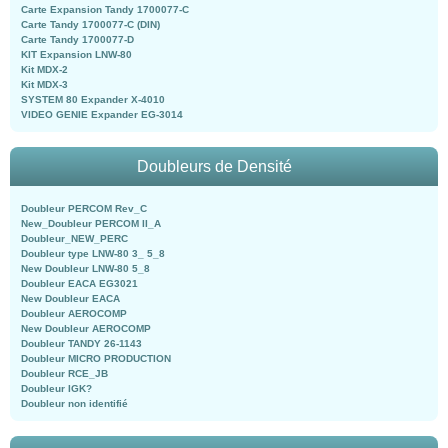
Carte Expansion Tandy 1700077-C
Carte Tandy 1700077-C (DIN)
Carte Tandy 1700077-D
KIT Expansion LNW-80
Kit MDX-2
Kit MDX-3
SYSTEM 80 Expander X-4010
VIDEO GENIE Expander EG-3014
Doubleurs de Densité
Doubleur PERCOM Rev_C
New_Doubleur PERCOM II_A
Doubleur_NEW_PERC
Doubleur type LNW-80 3_ 5_8
New Doubleur LNW-80 5_8
Doubleur EACA EG3021
New Doubleur EACA
Doubleur AEROCOMP
New Doubleur AEROCOMP
Doubleur TANDY 26-1143
Doubleur MICRO PRODUCTION
Doubleur RCE_JB
Doubleur IGK?
Doubleur non identifié