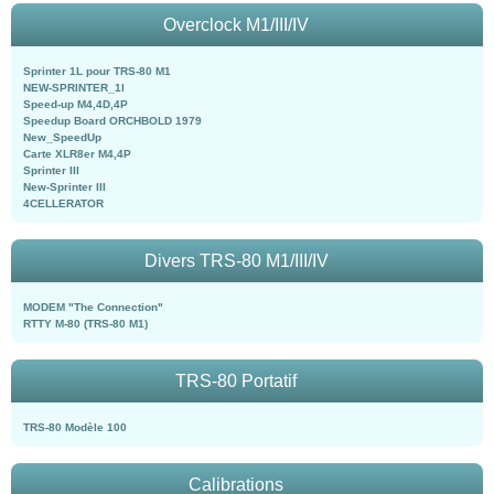
Overclock M1/III/IV
Sprinter 1L pour TRS-80 M1
NEW-SPRINTER_1l
Speed-up M4,4D,4P
Speedup Board ORCHBOLD 1979
New_SpeedUp
Carte XLR8er M4,4P
Sprinter III
New-Sprinter III
4CELLERATOR
Divers TRS-80 M1/III/IV
MODEM "The Connection"
RTTY M-80 (TRS-80 M1)
TRS-80 Portatif
TRS-80 Modèle 100
Calibrations