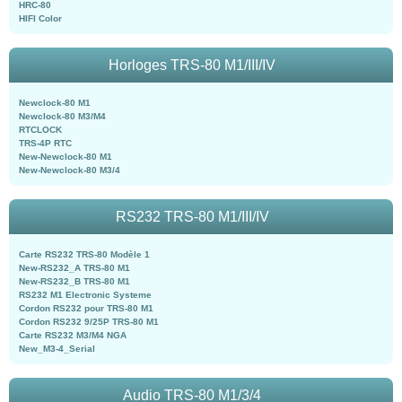
HRC-80
HIFI Color
Horloges TRS-80 M1/III/IV
Newclock-80 M1
Newclock-80 M3/M4
RTCLOCK
TRS-4P RTC
New-Newclock-80 M1
New-Newclock-80 M3/4
RS232 TRS-80 M1/III/IV
Carte RS232 TRS-80 Modèle 1
New-RS232_A TRS-80 M1
New-RS232_B TRS-80 M1
RS232 M1 Electronic Systeme
Cordon RS232 pour TRS-80 M1
Cordon RS232 9/25P TRS-80 M1
Carte RS232 M3/M4 NGA
New_M3-4_Serial
Audio TRS-80 M1/3/4