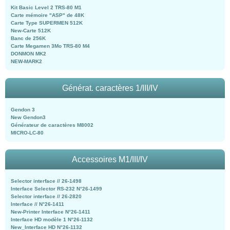
Kit Basic Level 2 TRS-80 M1
Carte mémoire "ASP" de 48K
Carte Type SUPERMEN 512K
New-Carte 512K
Banc de 256K
Carte Megamen 3Mo TRS-80 M4
DONMON MK2
NEW-MARK2
Générat. caractères 1/III/IV
Gendon 3
New Gendon3
Générateur de caractères M8002
MICRO-LC-80
Accessoires M1/III/IV
Selector interface // 26-1498
Interface Selector RS-232 N°26-1499
Selector interface // 26-2820
Interface // N°26-1411
New-Printer Interface N°26-1411
Interface HD modèle 1 N°26-1132
New_Interface HD N°26-1132