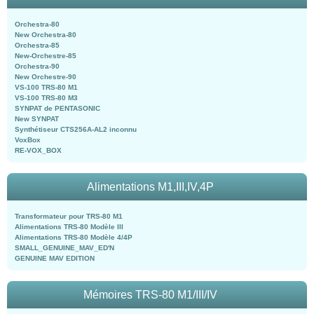
Orchestra-80
New Orchestra-80
Orchestra-85
New-Orchestre-85
Orchestra-90
New Orchestre-90
VS-100 TRS-80 M1
VS-100 TRS-80 M3
SYNPAT de PENTASONIC
New SYNPAT
Synthétiseur CTS256A-AL2 inconnu
VoxBox
RE-VOX_BOX
Alimentations M1,III,IV,4P
Transformateur pour TRS-80 M1
Alimentations TRS-80 Modèle III
Alimentations TRS-80 Modèle 4/4P
SMALL_GENUINE_MAV_ED'N
GENUINE MAV EDITION
Mémoires TRS-80 M1/III/IV