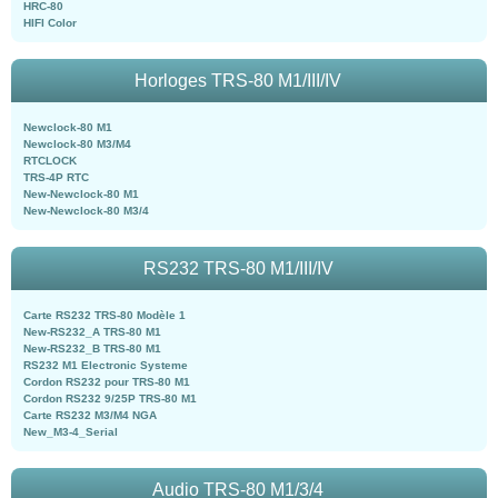
HRC-80
HIFI Color
Horloges TRS-80 M1/III/IV
Newclock-80 M1
Newclock-80 M3/M4
RTCLOCK
TRS-4P RTC
New-Newclock-80 M1
New-Newclock-80 M3/4
RS232 TRS-80 M1/III/IV
Carte RS232 TRS-80 Modèle 1
New-RS232_A TRS-80 M1
New-RS232_B TRS-80 M1
RS232 M1 Electronic Systeme
Cordon RS232 pour TRS-80 M1
Cordon RS232 9/25P TRS-80 M1
Carte RS232 M3/M4 NGA
New_M3-4_Serial
Audio TRS-80 M1/3/4