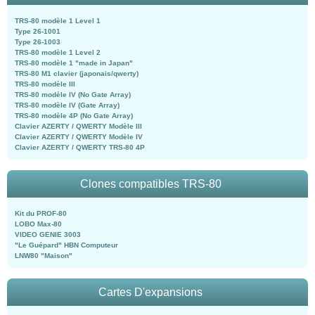
TRS-80 modèle 1 Level 1
Type 26-1001
Type 26-1003
TRS-80 modèle 1 Level 2
TRS-80 modèle 1 "made in Japan"
TRS-80 M1 clavier (japonais/qwerty)
TRS-80 modèle III
TRS-80 modèle IV (No Gate Array)
TRS-80 modèle IV (Gate Array)
TRS-80 modèle 4P (No Gate Array)
Clavier AZERTY / QWERTY Modèle III
Clavier AZERTY / QWERTY Modèle IV
Clavier AZERTY / QWERTY TRS-80 4P
Clones compatibles TRS-80
Kit du PROF-80
LOBO Max-80
VIDEO GENIE 3003
"Le Guépard" HBN Computeur
LNW80 "Maison"
Cartes D'expansions