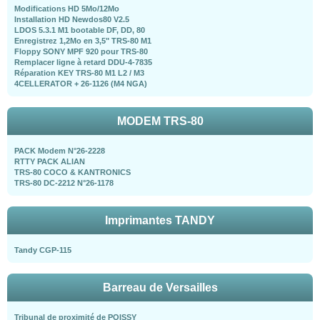
Modifications HD 5Mo/12Mo
Installation HD Newdos80 V2.5
LDOS 5.3.1 M1 bootable DF, DD, 80
Enregistrez 1,2Mo en 3,5" TRS-80 M1
Floppy SONY MPF 920 pour TRS-80
Remplacer ligne à retard DDU-4-7835
Réparation KEY TRS-80 M1 L2 / M3
4CELLERATOR + 26-1126 (M4 NGA)
MODEM TRS-80
PACK Modem N°26-2228
RTTY PACK ALIAN
TRS-80 COCO & KANTRONICS
TRS-80 DC-2212 N°26-1178
Imprimantes TANDY
Tandy CGP-115
Barreau de Versailles
Tribunal de proximité de POISSY