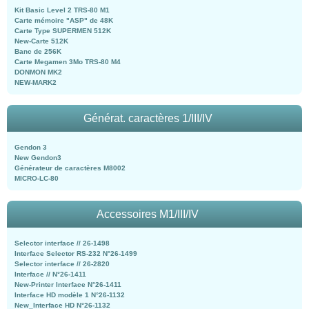
Kit Basic Level 2 TRS-80 M1
Carte mémoire "ASP" de 48K
Carte Type SUPERMEN 512K
New-Carte 512K
Banc de 256K
Carte Megamen 3Mo TRS-80 M4
DONMON MK2
NEW-MARK2
Générat. caractères 1/III/IV
Gendon 3
New Gendon3
Générateur de caractères M8002
MICRO-LC-80
Accessoires M1/III/IV
Selector interface // 26-1498
Interface Selector RS-232 N°26-1499
Selector interface // 26-2820
Interface // N°26-1411
New-Printer Interface N°26-1411
Interface HD modèle 1 N°26-1132
New_Interface HD N°26-1132