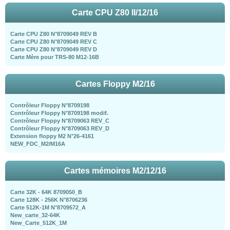
Carte CPU Z80 II/12/16
Carte CPU Z80 N°8709049 REV B
Carte CPU Z80 N°8709049 REV C
Carte CPU Z80 N°8709049 REV D
Carte Mère pour TRS-80 M12-16B
Cartes Floppy M2/16
Contrôleur Floppy N°8709198
Contrôleur Floppy N°8709198 modif.
Contrôleur Floppy N°8709063 REV_C
Contrôleur Floppy N°8709063 REV_D
Extension floppy M2 N°26-4161
NEW_FDC_M2/M16A
Cartes mémoires M2/12/16
Carte 32K - 64K 8709050_B
Carte 128K - 256K N°8706236
Carte 512K-1M N°8709572_A
New_carte_32-64K
New_Carte_512K_1M