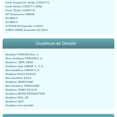
Carte Expansion Tandy 1700077-C
Carte Tandy 1700077-C (DIN)
Carte Tandy 1700077-D
KIT Expansion LNW-80
Kit MDX-2
Kit MDX-3
SYSTEM 80 Expander X-4010
VIDEO GENIE Expander EG-3014
Doubleurs de Densité
Doubleur PERCOM Rev_C
New_Doubleur PERCOM II_A
Doubleur_NEW_PERC
Doubleur type LNW-80 3_ 5_8
New Doubleur LNW-80 5_8
Doubleur EACA EG3021
New Doubleur EACA
Doubleur AEROCOMP
New Doubleur AEROCOMP
Doubleur TANDY 26-1143
Doubleur MICRO PRODUCTION
Doubleur RCE_JB
Doubleur IGK?
Doubleur non identifié