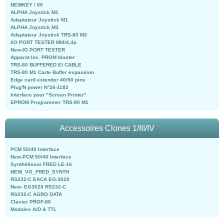
NEWKEY / 80
ALPHA Joystick M1
Adaptateur Joystick M1
ALPHA Joystick M3
Adaptateur Joystick TRS-80 M3
I/O PORT TESTER MIII/4,4p
New-IO PORT TESTER
Apparat Inc. PROM blaster
TRS-80 BUFFERED EI CABLE
TRS-80 M1 Carte Buffer expansion
Edge card estender 40/50 pins
Plug'N power N°26-1182
Interface pour "Screen Printer"
EPROM Programmer TRS-80 M1
Accessoires Clones 1/III/IV
PCM 50/40 Interface
New-PCM 50/40 Interface
Synthétiseur FRED LE-16
NEW_VG_FRED_SYNTH
RS232-C EACA EG-3020
New- EG3020 RS232-C
RS232-C AGRO DATA
Clavier PROF-80
Modules A/D & TTL