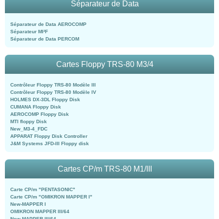
Séparateur de Data
Séparateur de Data AEROCOMP
Séparateur MI²F
Séparateur de Data PERCOM
Cartes Floppy TRS-80 M3/4
Contrôleur Floppy TRS-80 Modèle III
Contrôleur Floppy TRS-80 Modèle IV
HOLMES DX-3DL Floppy Disk
CUMANA Floppy Disk
AEROCOMP Floppy Disk
MTI floppy Disk
New_M3-4_FDC
APPARAT Floppy Disk Controller
J&M Systems JFD-III Floppy disk
Cartes CP/m TRS-80 M1/III
Carte CP/m "PENTASONIC"
Carte CP/m "OMIKRON MAPPER I"
New-MAPPER I
OMIKRON MAPPER III/64
New-MAPPER III/64