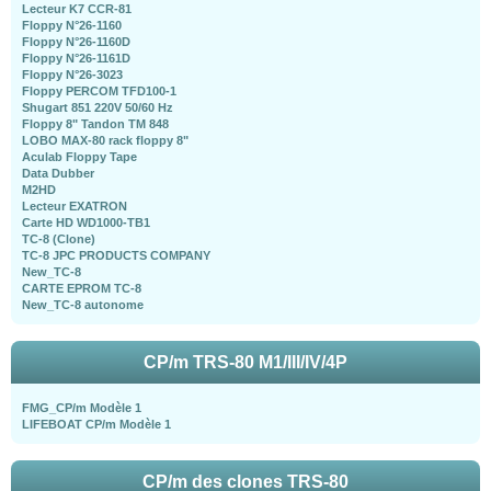
Lecteur K7 CCR-81
Floppy N°26-1160
Floppy N°26-1160D
Floppy N°26-1161D
Floppy N°26-3023
Floppy PERCOM TFD100-1
Shugart 851 220V 50/60 Hz
Floppy 8" Tandon TM 848
LOBO MAX-80 rack floppy 8"
Aculab Floppy Tape
Data Dubber
M2HD
Lecteur EXATRON
Carte HD WD1000-TB1
TC-8 (Clone)
TC-8 JPC PRODUCTS COMPANY
New_TC-8
CARTE EPROM TC-8
New_TC-8 autonome
CP/m TRS-80 M1/III/IV/4P
FMG_CP/m Modèle 1
LIFEBOAT CP/m Modèle 1
CP/m des clones TRS-80