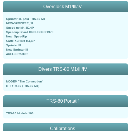
Overclock M1/III/IV
Sprinter 1L pour TRS-80 M1
NEW-SPRINTER_1l
Speed-up M4,4D,4P
Speedup Board ORCHBOLD 1979
New_SpeedUp
Carte XLR8er M4,4P
Sprinter III
New-Sprinter III
4CELLERATOR
Divers TRS-80 M1/III/IV
MODEM "The Connection"
RTTY M-80 (TRS-80 M1)
TRS-80 Portatif
TRS-80 Modèle 100
Calibrations