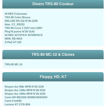
Divers TRS-80 Couleur
HI-RES Colorware
TRS-80 Color Mouse
DELUXE RS-232 N°26-2226
New_CC_RS232
TRS-80 Coco 3 110V vers 220V
Plug'N power N°26-3142
HI-RES JOYSTICK INTERFACE
NEW_RE-MAX
X-Pad GT-116
TRS-80 MC-10 & Clones
TRS-80 MC-10
Floppy, HD, K7
Disque dur 5Mo MFM N°26-1130
Disque dur 12Mo MFM N°26-4152
Disque dur 15Mo MFM N°26-4155
Carte HD WD1002-05/WD1002/HDO
Carte FredHD
Lecteur K7 CCR-80A