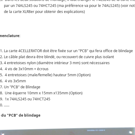
par un 74ALS245 ou 74HCT245 (ma préférence va pour le 74ALS245) (voir not
de la carte XLR8er pour obtenir des explications)
enclature:
La carte 4CELLERATOR doit être fixée sur un "PCB" qui fera office de blindage
Le câble plat devra être blindé, ou recouvert de cuivre plus isolant
4 entretoises nylon (diamètre intérieur 3 mm) sont nécessaires
4 vis de 3x10mm + écrous
4 entretoises (male/femelle) hauteur 5mm (Option)
4 vis 3x5mm
Un "PCB" de Blindage
Une équerre 10mm x 15mm x135mm (Option)
1x 74ALS245 ou 74HCT245
......
 du "PCB" de blindage