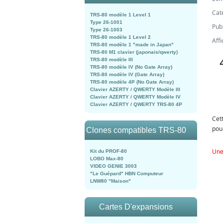
Cat
TRS-80 modèle 1 Level 1
Type 26-1001
Publ
Type 26-1003
TRS-80 modèle 1 Level 2
Aff
TRS-80 modèle 1 "made in Japan"
TRS-80 M1 clavier (japonais/qwerty)
TRS-80 modèle III
TRS-80 modèle IV (No Gate Array)
TRS-80 modèle IV (Gate Array)
TRS-80 modèle 4P (No Gate Array)
Clavier AZERTY / QWERTY Modèle III
Clavier AZERTY / QWERTY Modèle IV
Clavier AZERTY / QWERTY TRS-80 4P
Cet
pou
Clones compatibles TRS-80
Une
Kit du PROF-80
LOBO Max-80
VIDEO GENIE 3003
"Le Guépard" HBN Computeur
LNW80 "Maison"
Cartes D'expansions