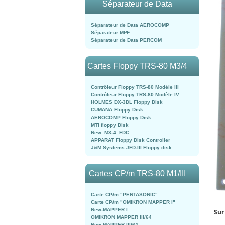
Séparateur de Data
Séparateur de Data AEROCOMP
Séparateur MI²F
Séparateur de Data PERCOM
Cartes Floppy TRS-80 M3/4
Contrôleur Floppy TRS-80 Modèle III
Contrôleur Floppy TRS-80 Modèle IV
HOLMES DX-3DL Floppy Disk
CUMANA Floppy Disk
AEROCOMP Floppy Disk
MTI floppy Disk
New_M3-4_FDC
APPARAT Floppy Disk Controller
J&M Systems JFD-III Floppy disk
Cartes CP/m TRS-80 M1/III
Carte CP/m "PENTASONIC"
Carte CP/m "OMIKRON MAPPER I"
New-MAPPER I
Sur
OMIKRON MAPPER III/64
New-MAPPER III/64