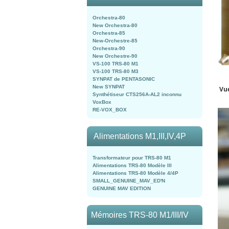
Orchestra-80
New Orchestra-80
Orchestra-85
New-Orchestre-85
Orchestra-90
New Orchestre-90
VS-100 TRS-80 M1
VS-100 TRS-80 M3
SYNPAT de PENTASONIC
New SYNPAT
Vue
Synthétiseur CTS256A-AL2 inconnu
VoxBox
RE-VOX_BOX
Alimentations M1,III,IV,4P
Transformateur pour TRS-80 M1
Alimentations TRS-80 Modèle III
Alimentations TRS-80 Modèle 4/4P
SMALL_GENUINE_MAV_ED'N
GENUINE MAV EDITION
Mémoires TRS-80 M1/III/IV