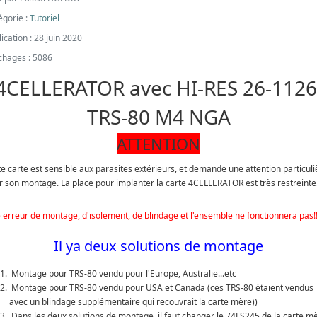
égorie :
Tutoriel
ication : 28 juin 2020
ichages : 5086
4CELLERATOR avec HI-RES 26-112
TRS-80 M4 NGA
ATTENTION
te carte est sensible aux parasites extérieurs, et demande une attention particuli
r son montage. La place pour implanter la carte 4CELLERATOR est très restreinte
 erreur de montage, d'isolement, de blindage et l'ensemble ne fonctionnera pas!!
Il ya deux solutions de montage
Montage pour TRS-80 vendu pour l'Europe, Australie...etc
Montage pour TRS-80 vendu pour USA et Canada (ces TRS-80 étaient vendus
avec un blindage supplémentaire qui recouvrait la carte mère))
Dans les deux solutions de montage, il faut changer le 74LS245 de la carte m