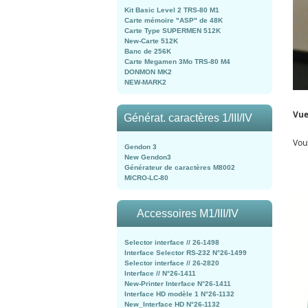
Kit Basic Level 2 TRS-80 M1
Carte mémoire "ASP" de 48K
Carte Type SUPERMEN 512K
New-Carte 512K
Banc de 256K
Carte Megamen 3Mo TRS-80 M4
DONMON MK2
NEW-MARK2
Vue
Générat. caractères 1/III/IV
Vous
Gendon 3
New Gendon3
Générateur de caractères M8002
MICRO-LC-80
Accessoires M1/III/IV
Selector interface // 26-1498
Interface Selector RS-232 N°26-1499
Selector interface // 26-2820
Interface // N°26-1411
New-Printer Interface N°26-1411
Interface HD modèle 1 N°26-1132
New_Interface HD N°26-1132