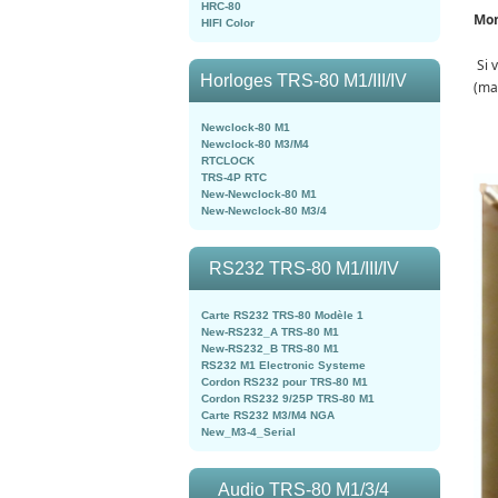
HRC-80
Mon
HIFI Color
Si 
Horloges TRS-80 M1/III/IV
(ma
Newclock-80 M1
Newclock-80 M3/M4
RTCLOCK
TRS-4P RTC
New-Newclock-80 M1
New-Newclock-80 M3/4
RS232 TRS-80 M1/III/IV
Carte RS232 TRS-80 Modèle 1
New-RS232_A TRS-80 M1
New-RS232_B TRS-80 M1
RS232 M1 Electronic Systeme
Cordon RS232 pour TRS-80 M1
Cordon RS232 9/25P TRS-80 M1
Carte RS232 M3/M4 NGA
New_M3-4_Serial
Audio TRS-80 M1/3/4