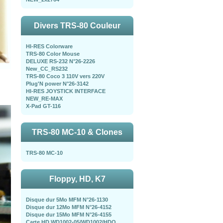
Divers TRS-80 Couleur
HI-RES Colorware
TRS-80 Color Mouse
DELUXE RS-232 N°26-2226
New_CC_RS232
TRS-80 Coco 3 110V vers 220V
Plug'N power N°26-3142
HI-RES JOYSTICK INTERFACE
NEW_RE-MAX
X-Pad GT-116
TRS-80 MC-10 & Clones
TRS-80 MC-10
Floppy, HD, K7
Disque dur 5Mo MFM N°26-1130
Disque dur 12Mo MFM N°26-4152
Disque dur 15Mo MFM N°26-4155
Carte HD WD1002-05/WD1002/HDO