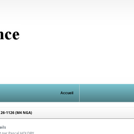
Accueil
26-1126 (M4 NGA)
ails
it par
Pascal HOLDRY