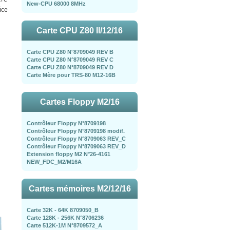
New-CPU 68000 8MHz
ice
Carte CPU Z80 II/12/16
Carte CPU Z80 N°8709049 REV B
Carte CPU Z80 N°8709049 REV C
Carte CPU Z80 N°8709049 REV D
Carte Mère pour TRS-80 M12-16B
Cartes Floppy M2/16
Contrôleur Floppy N°8709198
Contrôleur Floppy N°8709198 modif.
Contrôleur Floppy N°8709063 REV_C
Contrôleur Floppy N°8709063 REV_D
Extension floppy M2 N°26-4161
NEW_FDC_M2/M16A
Cartes mémoires M2/12/16
Carte 32K - 64K 8709050_B
Carte 128K - 256K N°8706236
Carte 512K-1M N°8709572_A