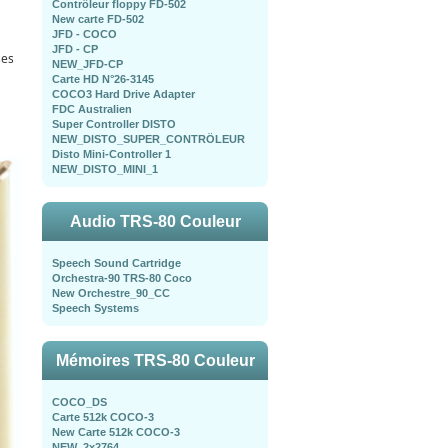
Contrôleur floppy FD-502
New carte FD-502
JFD - COCO
JFD - CP
ses
NEW_JFD-CP
Carte HD N°26-3145
COCO3 Hard Drive Adapter
FDC Australien
Super Controller DISTO
NEW_DISTO_SUPER_CONTRÖLEUR
Disto Mini-Controller 1
NEW_DISTO_MINI_1
Audio TRS-80 Couleur
Speech Sound Cartridge
Orchestra-90 TRS-80 Coco
New Orchestre_90_CC
Speech Systems
Mémoires TRS-80 Couleur
COCO_DS
Carte 512k COCO-3
New Carte 512k COCO-3
NEW_2x2764