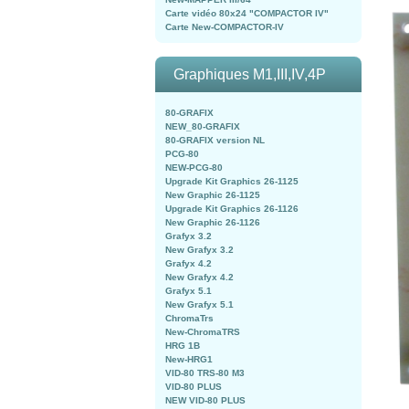
Carte vidéo 80x24 "COMPACTOR IV"
Carte New-COMPACTOR-IV
Graphiques M1,III,IV,4P
80-GRAFIX
NEW_80-GRAFIX
80-GRAFIX version NL
PCG-80
NEW-PCG-80
Upgrade Kit Graphics 26-1125
New Graphic 26-1125
Upgrade Kit Graphics 26-1126
New Graphic 26-1126
Grafyx 3.2
New Grafyx 3.2
Grafyx 4.2
New Grafyx 4.2
Grafyx 5.1
New Grafyx 5.1
ChromaTrs
New-ChromaTRS
HRG 1B
New-HRG1
VID-80 TRS-80 M3
VID-80 PLUS
NEW VID-80 PLUS