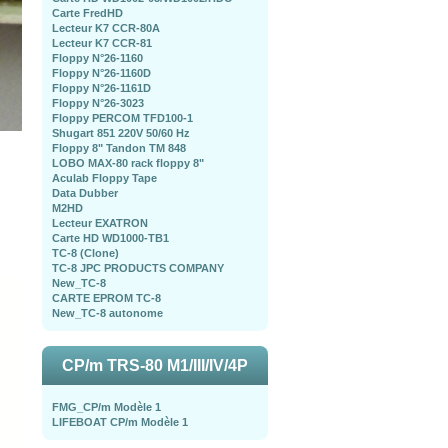
Carte FredHD
Lecteur K7 CCR-80A
Lecteur K7 CCR-81
Floppy N°26-1160
Floppy N°26-1160D
Floppy N°26-1161D
Floppy N°26-3023
Floppy PERCOM TFD100-1
Shugart 851 220V 50/60 Hz
Floppy 8" Tandon TM 848
LOBO MAX-80 rack floppy 8"
Aculab Floppy Tape
Data Dubber
M2HD
Lecteur EXATRON
Carte HD WD1000-TB1
TC-8 (Clone)
TC-8 JPC PRODUCTS COMPANY
New_TC-8
CARTE EPROM TC-8
New_TC-8 autonome
CP/m TRS-80 M1/III/IV/4P
FMG_CP/m Modèle 1
LIFEBOAT CP/m Modèle 1