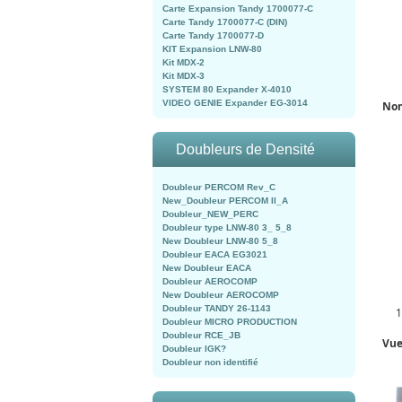
Carte Expansion Tandy 1700077-C
Carte Tandy 1700077-C (DIN)
Carte Tandy 1700077-D
KIT Expansion LNW-80
Kit MDX-2
Kit MDX-3
SYSTEM 80 Expander X-4010
VIDEO GENIE Expander EG-3014
Nom
Doubleurs de Densité
Doubleur PERCOM Rev_C
New_Doubleur PERCOM II_A
Doubleur_NEW_PERC
Doubleur type LNW-80 3_ 5_8
New Doubleur LNW-80 5_8
Doubleur EACA EG3021
New Doubleur EACA
Doubleur AEROCOMP
New Doubleur AEROCOMP
Doubleur TANDY 26-1143
Doubleur MICRO PRODUCTION
Doubleur RCE_JB
Vue
Doubleur IGK?
Doubleur non identifié