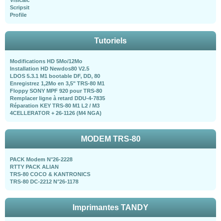
Scripsit
Profile
Tutoriels
Modifications HD 5Mo/12Mo
Installation HD Newdos80 V2.5
LDOS 5.3.1 M1 bootable DF, DD, 80
Enregistrez 1,2Mo en 3,5" TRS-80 M1
Floppy SONY MPF 920 pour TRS-80
Remplacer ligne à retard DDU-4-7835
Réparation KEY TRS-80 M1 L2 / M3
4CELLERATOR + 26-1126 (M4 NGA)
MODEM TRS-80
PACK Modem N°26-2228
RTTY PACK ALIAN
TRS-80 COCO & KANTRONICS
TRS-80 DC-2212 N°26-1178
Imprimantes TANDY