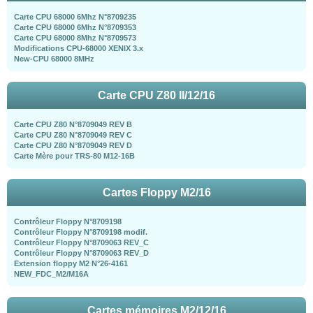
Carte CPU 68000 6Mhz N°8709235
Carte CPU 68000 6Mhz N°8709353
Carte CPU 68000 8Mhz N°8709573
Modifications CPU-68000 XENIX 3.x
New-CPU 68000 8MHz
Carte CPU Z80 II/12/16
Carte CPU Z80 N°8709049 REV B
Carte CPU Z80 N°8709049 REV C
Carte CPU Z80 N°8709049 REV D
Carte Mère pour TRS-80 M12-16B
Cartes Floppy M2/16
Contrôleur Floppy N°8709198
Contrôleur Floppy N°8709198 modif.
Contrôleur Floppy N°8709063 REV_C
Contrôleur Floppy N°8709063 REV_D
Extension floppy M2 N°26-4161
NEW_FDC_M2/M16A
Cartes mémoires M2/12/16