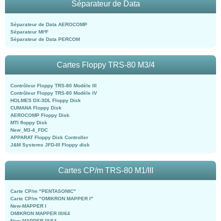
Séparateur de Data
Séparateur de Data AEROCOMP
Séparateur MI²F
Séparateur de Data PERCOM
Cartes Floppy TRS-80 M3/4
Contrôleur Floppy TRS-80 Modèle III
Contrôleur Floppy TRS-80 Modèle IV
HOLMES DX-3DL Floppy Disk
CUMANA Floppy Disk
AEROCOMP Floppy Disk
MTI floppy Disk
New_M3-4_FDC
APPARAT Floppy Disk Controller
J&M Systems JFD-III Floppy disk
Cartes CP/m TRS-80 M1/III
Carte CP/m "PENTASONIC"
Carte CP/m "OMIKRON MAPPER I"
New-MAPPER I
OMIKRON MAPPER III/64
New-MAPPER III/64