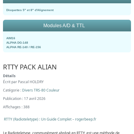
Disquettes 5" et 8" d'Alignement
Modules A/D & TTL
AIM16
ALPHA DG-148
ALPHA RE-140 / RE-156
RTTY PACK ALIAN
Détails
Écrit par
Pascal HOLDRY
Catégorie :
Divers TRS-80 Couleur
Publication : 17 avril 2026
Affichages : 388
RTTY (Radioteletype) : Un Guide Complet – rogerbeep.fr
Le Radioteletype, communément abrégé en RTTY, est une méthode de