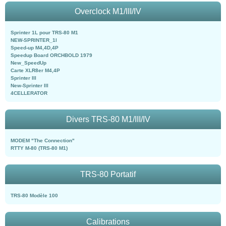
Overclock M1/III/IV
Sprinter 1L pour TRS-80 M1
NEW-SPRINTER_1l
Speed-up M4,4D,4P
Speedup Board ORCHBOLD 1979
New_SpeedUp
Carte XLR8er M4,4P
Sprinter III
New-Sprinter III
4CELLERATOR
Divers TRS-80 M1/III/IV
MODEM "The Connection"
RTTY M-80 (TRS-80 M1)
TRS-80 Portatif
TRS-80 Modèle 100
Calibrations