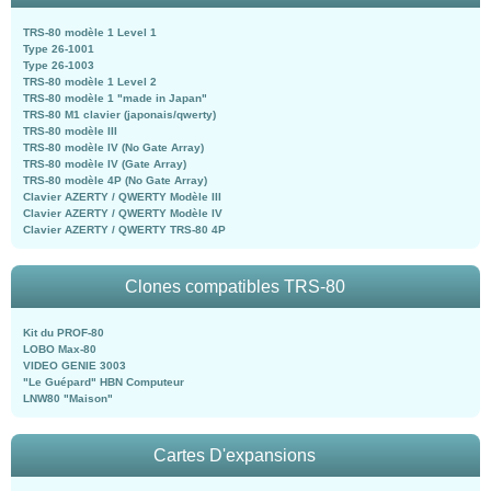
TRS-80 modèle 1 Level 1
Type 26-1001
Type 26-1003
TRS-80 modèle 1 Level 2
TRS-80 modèle 1 "made in Japan"
TRS-80 M1 clavier (japonais/qwerty)
TRS-80 modèle III
TRS-80 modèle IV (No Gate Array)
TRS-80 modèle IV (Gate Array)
TRS-80 modèle 4P (No Gate Array)
Clavier AZERTY / QWERTY Modèle III
Clavier AZERTY / QWERTY Modèle IV
Clavier AZERTY / QWERTY TRS-80 4P
Clones compatibles TRS-80
Kit du PROF-80
LOBO Max-80
VIDEO GENIE 3003
"Le Guépard" HBN Computeur
LNW80 "Maison"
Cartes D'expansions