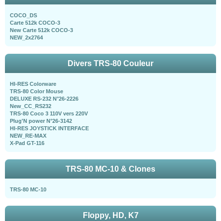
COCO_DS
Carte 512k COCO-3
New Carte 512k COCO-3
NEW_2x2764
Divers TRS-80 Couleur
HI-RES Colorware
TRS-80 Color Mouse
DELUXE RS-232 N°26-2226
New_CC_RS232
TRS-80 Coco 3 110V vers 220V
Plug'N power N°26-3142
HI-RES JOYSTICK INTERFACE
NEW_RE-MAX
X-Pad GT-116
TRS-80 MC-10 & Clones
TRS-80 MC-10
Floppy, HD, K7