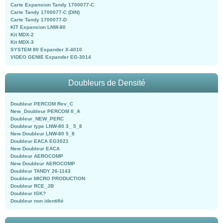
Carte Expansion Tandy 1700077-C
Carte Tandy 1700077-C (DIN)
Carte Tandy 1700077-D
KIT Expansion LNW-80
Kit MDX-2
Kit MDX-3
SYSTEM 80 Expander X-4010
VIDEO GENIE Expander EG-3014
Doubleurs de Densité
Doubleur PERCOM Rev_C
New_Doubleur PERCOM II_A
Doubleur_NEW_PERC
Doubleur type LNW-80 3_ 5_8
New Doubleur LNW-80 5_8
Doubleur EACA EG3021
New Doubleur EACA
Doubleur AEROCOMP
New Doubleur AEROCOMP
Doubleur TANDY 26-1143
Doubleur MICRO PRODUCTION
Doubleur RCE_JB
Doubleur IGK?
Doubleur non identifié