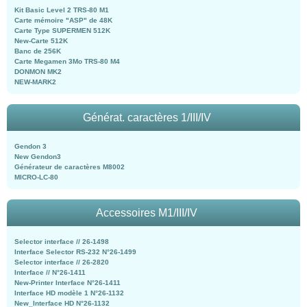
Kit Basic Level 2 TRS-80 M1
Carte mémoire "ASP" de 48K
Carte Type SUPERMEN 512K
New-Carte 512K
Banc de 256K
Carte Megamen 3Mo TRS-80 M4
DONMON MK2
NEW-MARK2
Générat. caractères 1/III/IV
Gendon 3
New Gendon3
Générateur de caractères M8002
MICRO-LC-80
Accessoires M1/III/IV
Selector interface // 26-1498
Interface Selector RS-232 N°26-1499
Selector interface // 26-2820
Interface // N°26-1411
New-Printer Interface N°26-1411
Interface HD modèle 1 N°26-1132
New_Interface HD N°26-1132