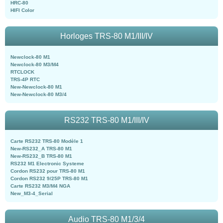
HRC-80
HIFI Color
Horloges TRS-80 M1/III/IV
Newclock-80 M1
Newclock-80 M3/M4
RTCLOCK
TRS-4P RTC
New-Newclock-80 M1
New-Newclock-80 M3/4
RS232 TRS-80 M1/III/IV
Carte RS232 TRS-80 Modèle 1
New-RS232_A TRS-80 M1
New-RS232_B TRS-80 M1
RS232 M1 Electronic Systeme
Cordon RS232 pour TRS-80 M1
Cordon RS232 9/25P TRS-80 M1
Carte RS232 M3/M4 NGA
New_M3-4_Serial
Audio TRS-80 M1/3/4