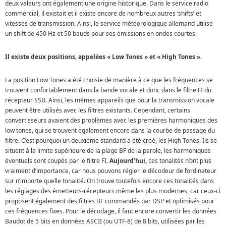
deux valeurs ont également une origine historique. Dans le service radio
commercial, il existait et il existe encore de nombreux autres ‘shifts’ et
vitesses de transmission. Ainsi, le service météorologique allemand utilise
un shift de 450 Hz et 50 bauds pour ses émissions en ondes courtes.
Il existe deux positions, appelées « Low Tones » et « High Tones ».
La position Low Tones a été choisie de manière à ce que les fréquences se
trouvent confortablement dans la bande vocale et donc dans le filtre FI du
récepteur SSB. Ainsi, les mêmes appareils que pour la transmission vocale
peuvent être utilisés avec les filtres existants. Cependant, certains
convertisseurs avaient des problèmes avec les premières harmoniques des
low tones, qui se trouvent également encore dans la courbe de passage du
filtre. C’est pourquoi un deuxième standard a été créé, les High Tones. Ils se
situent à la limite supérieure de la plage BF de la parole, les harmoniques
éventuels sont coupés par le filtre FI.
Aujourd’hui,
ces tonalités n’ont plus
vraiment d’importance, car nous pouvons régler le décodeur de l’ordinateur
sur n’importe quelle tonalité. On trouve toutefois encore ces tonalités dans
les réglages des émetteurs-récepteurs même les plus modernes, car ceux-ci
proposent également des filtres BF commandés par DSP et optimisés pour
ces fréquences fixes. Pour le décodage, il faut encore convertir les données
Baudot de 5 bits en données ASCII (ou UTF-8) de 8 bits, utilisées par les