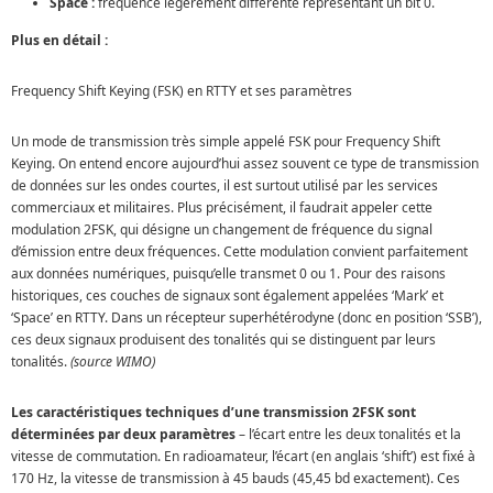
Space :
fréquence légèrement différente représentant un bit 0.
Plus en détail :
Frequency Shift Keying (FSK) en RTTY et ses paramètres
Un mode de transmission très simple appelé FSK pour Frequency Shift
Keying. On entend encore aujourd’hui assez souvent ce type de transmission
de données sur les ondes courtes, il est surtout utilisé par les services
commerciaux et militaires. Plus précisément, il faudrait appeler cette
modulation 2FSK, qui désigne un changement de fréquence du signal
d’émission entre deux fréquences. Cette modulation convient parfaitement
aux données numériques, puisqu’elle transmet 0 ou 1. Pour des raisons
historiques, ces couches de signaux sont également appelées ‘Mark’ et
‘Space’ en RTTY. Dans un récepteur superhétérodyne (donc en position ‘SSB’),
ces deux signaux produisent des tonalités qui se distinguent par leurs
tonalités.
(source WIMO)
Les caractéristiques techniques d’une transmission 2FSK sont
déterminées par deux paramètres
– l’écart entre les deux tonalités et la
vitesse de commutation. En radioamateur, l’écart (en anglais ‘shift’) est fixé à
170 Hz, la vitesse de transmission à 45 bauds (45,45 bd exactement). Ces