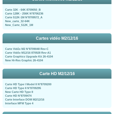
Carte 32K - 64K 8709050_B
Carte 128K - 256K N°8706236
Carte 512K-1M N°8709572_A
New_carte_32-64K
New_Carte_512K_1M
Cartes vidéo M2/12/16
Carte Vidéo M2 N°8709048 Rev-C
Carte Vidéo M12/16 870928 Rev-A1
Carte Graphics Upgrade Kit 26-4104
New Hi-Res Graphic 26-4104
Carte HD M2/12/16
Carte HD Type I Model II N°8709200
Carte HD Type II N°8709295
New Carte HD Type II
Carte HD N°8709474
Carte Interface DOM M2/12/16
Interface MFM Type 4