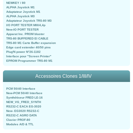
NEWKEY / 80
ALPHA Joystick M1
Adaptateur Joystick M1
ALPHA Joystick M3
Adaptateur Joystick TRS-80 M3
I/O PORT TESTER MIII/4,4p
New-IO PORT TESTER
Apparat Inc. PROM blaster
TRS-80 BUFFERED EI CABLE
TRS-80 M1 Carte Buffer expansion
Edge card estender 40/50 pins
Plug'N power N°26-1182
Interface pour "Screen Printer"
EPROM Programmer TRS-80 M1
Accessoires Clones 1/III/IV
PCM 50/40 Interface
New-PCM 50/40 Interface
Synthétiseur FRED LE-16
NEW_VG_FRED_SYNTH
RS232-C EACA EG-3020
New- EG3020 RS232-C
RS232-C AGRO DATA
Clavier PROF-80
Modules A/D & TTL