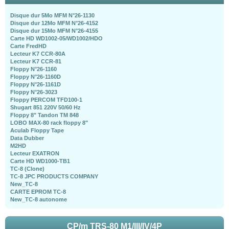
Disque dur 5Mo MFM N°26-1130
Disque dur 12Mo MFM N°26-4152
Disque dur 15Mo MFM N°26-4155
Carte HD WD1002-05/WD1002/HDO
Carte FredHD
Lecteur K7 CCR-80A
Lecteur K7 CCR-81
Floppy N°26-1160
Floppy N°26-1160D
Floppy N°26-1161D
Floppy N°26-3023
Floppy PERCOM TFD100-1
Shugart 851 220V 50/60 Hz
Floppy 8" Tandon TM 848
LOBO MAX-80 rack floppy 8"
Aculab Floppy Tape
Data Dubber
M2HD
Lecteur EXATRON
Carte HD WD1000-TB1
TC-8 (Clone)
TC-8 JPC PRODUCTS COMPANY
New_TC-8
CARTE EPROM TC-8
New_TC-8 autonome
CP/m TRS-80 M1/III/IV/4P