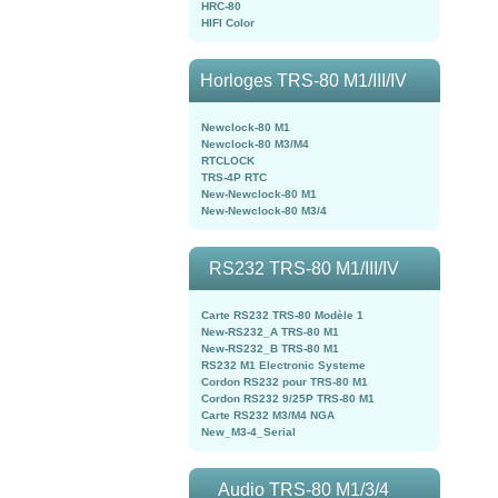
HRC-80
HIFI Color
Horloges TRS-80 M1/III/IV
Newclock-80 M1
Newclock-80 M3/M4
RTCLOCK
TRS-4P RTC
New-Newclock-80 M1
New-Newclock-80 M3/4
RS232 TRS-80 M1/III/IV
Carte RS232 TRS-80 Modèle 1
New-RS232_A TRS-80 M1
New-RS232_B TRS-80 M1
RS232 M1 Electronic Systeme
Cordon RS232 pour TRS-80 M1
Cordon RS232 9/25P TRS-80 M1
Carte RS232 M3/M4 NGA
New_M3-4_Serial
Audio TRS-80 M1/3/4