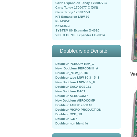
Carte Expansion Tandy 1700077-C
Carte Tandy 1700077-C (DIN)
Carte Tandy 1700077-D
KIT Expansion LNW-80
Kit MDX-2
Kit MDX-3
SYSTEM 80 Expander X-4010
VIDEO GENIE Expander EG-3014
Doubleurs de Densité
Doubleur PERCOM Rev_C
New_Doubleur PERCOM II_A
Doubleur_NEW_PERC
Vu
Doubleur type LNW-80 3_ 5_8
New Doubleur LNW-80 5_8
Doubleur EACA EG3021
New Doubleur EACA
Doubleur AEROCOMP
New Doubleur AEROCOMP
Doubleur TANDY 26-1143
Doubleur MICRO PRODUCTION
Doubleur RCE_JB
Doubleur IGK?
Doubleur non identifié