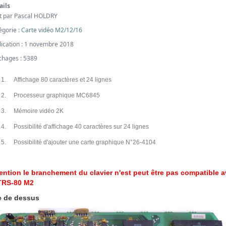
ails
it par
Pascal HOLDRY
égorie :
Carte vidéo M2/12/16
lication : 1 novembre 2018
ichages : 5389
1.
Affichage 80 caractères et 24 lignes
2.
Processeur graphique MC6845
3.
Mémoire vidéo 2K
4.
Possibilité d'affichage 40 caractères sur 24 lignes
5.
Possibilité d'ajouter une carte graphique N°26-4104
ention le branchement du clavier n'est peut être pas compatible 
 TRS-80 M2
e de dessus