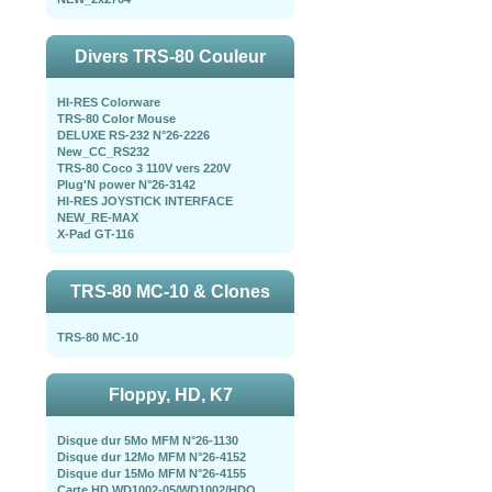
Divers TRS-80 Couleur
HI-RES Colorware
TRS-80 Color Mouse
DELUXE RS-232 N°26-2226
New_CC_RS232
TRS-80 Coco 3 110V vers 220V
Plug'N power N°26-3142
HI-RES JOYSTICK INTERFACE
NEW_RE-MAX
X-Pad GT-116
TRS-80 MC-10 & Clones
TRS-80 MC-10
Floppy, HD, K7
Disque dur 5Mo MFM N°26-1130
Disque dur 12Mo MFM N°26-4152
Disque dur 15Mo MFM N°26-4155
Carte HD WD1002-05/WD1002/HDO