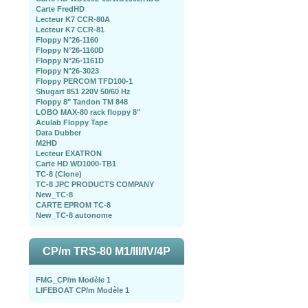
Carte FredHD
Lecteur K7 CCR-80A
Lecteur K7 CCR-81
Floppy N°26-1160
Floppy N°26-1160D
Floppy N°26-1161D
Floppy N°26-3023
Floppy PERCOM TFD100-1
Shugart 851 220V 50/60 Hz
Floppy 8" Tandon TM 848
LOBO MAX-80 rack floppy 8"
Aculab Floppy Tape
Data Dubber
M2HD
Lecteur EXATRON
Carte HD WD1000-TB1
TC-8 (Clone)
TC-8 JPC PRODUCTS COMPANY
New_TC-8
CARTE EPROM TC-8
New_TC-8 autonome
CP/m TRS-80 M1/III/IV/4P
FMG_CP/m Modèle 1
LIFEBOAT CP/m Modèle 1