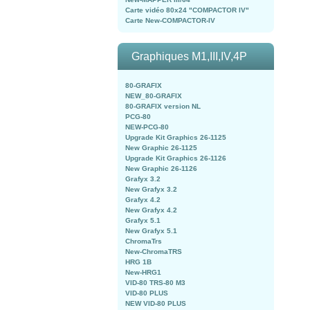
Carte vidéo 80x24 "COMPACTOR IV"
Carte New-COMPACTOR-IV
Graphiques M1,III,IV,4P
80-GRAFIX
NEW_80-GRAFIX
80-GRAFIX version NL
PCG-80
NEW-PCG-80
Upgrade Kit Graphics 26-1125
New Graphic 26-1125
Upgrade Kit Graphics 26-1126
New Graphic 26-1126
Grafyx 3.2
New Grafyx 3.2
Grafyx 4.2
New Grafyx 4.2
Grafyx 5.1
New Grafyx 5.1
ChromaTrs
New-ChromaTRS
HRG 1B
New-HRG1
VID-80 TRS-80 M3
VID-80 PLUS
NEW VID-80 PLUS