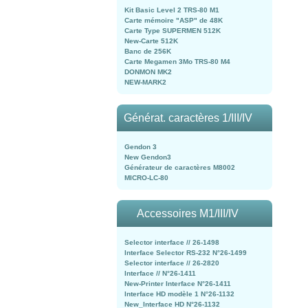
Kit Basic Level 2 TRS-80 M1
Carte mémoire "ASP" de 48K
Carte Type SUPERMEN 512K
New-Carte 512K
Banc de 256K
Carte Megamen 3Mo TRS-80 M4
DONMON MK2
NEW-MARK2
Générat. caractères 1/III/IV
Gendon 3
New Gendon3
Générateur de caractères M8002
MICRO-LC-80
Accessoires M1/III/IV
Selector interface // 26-1498
Interface Selector RS-232 N°26-1499
Selector interface // 26-2820
Interface // N°26-1411
New-Printer Interface N°26-1411
Interface HD modèle 1 N°26-1132
New_Interface HD N°26-1132