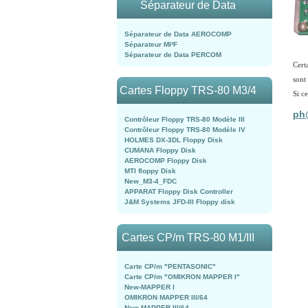
Séparateur de Data
Séparateur de Data AEROCOMP
Séparateur MI²F
Séparateur de Data PERCOM
Cert
sont
Cartes Floppy TRS-80 M3/4
Si ce
ph@
Contrôleur Floppy TRS-80 Modèle III
Contrôleur Floppy TRS-80 Modèle IV
HOLMES DX-3DL Floppy Disk
CUMANA Floppy Disk
AEROCOMP Floppy Disk
MTI floppy Disk
New_M3-4_FDC
APPARAT Floppy Disk Controller
J&M Systems JFD-III Floppy disk
Cartes CP/m TRS-80 M1/III
Carte CP/m "PENTASONIC"
Carte CP/m "OMIKRON MAPPER I"
New-MAPPER I
OMIKRON MAPPER III/64
New-MAPPER III/64