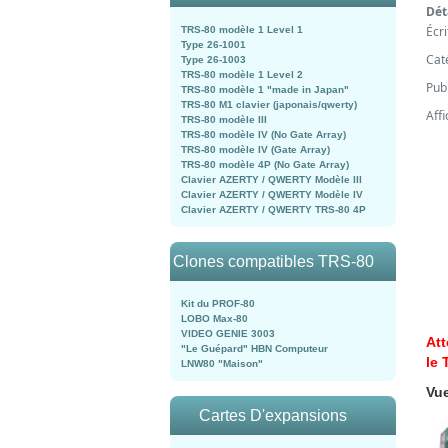
Dét
Écr
TRS-80 modèle 1 Level 1
Type 26-1001
Cat
Type 26-1003
TRS-80 modèle 1 Level 2
Pub
TRS-80 modèle 1 "made in Japan"
TRS-80 M1 clavier (japonais/qwerty)
Aff
TRS-80 modèle III
TRS-80 modèle IV (No Gate Array)
TRS-80 modèle IV (Gate Array)
TRS-80 modèle 4P (No Gate Array)
Clavier AZERTY / QWERTY Modèle III
Clavier AZERTY / QWERTY Modèle IV
Clavier AZERTY / QWERTY TRS-80 4P
Clones compatibles TRS-80
Kit du PROF-80
LOBO Max-80
VIDEO GENIE 3003
Att
"Le Guépard" HBN Computeur
le
LNW80 "Maison"
Vu
Cartes D'expansions