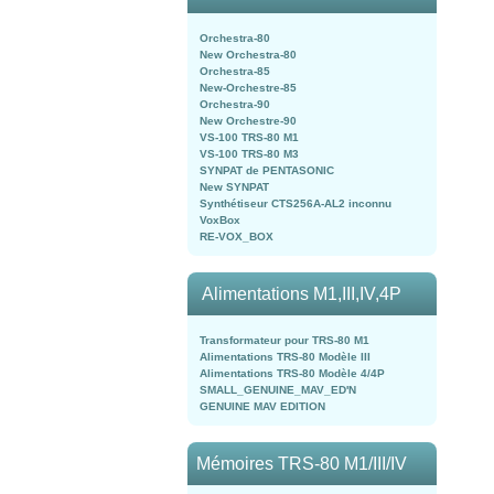
Orchestra-80
New Orchestra-80
Orchestra-85
New-Orchestre-85
Orchestra-90
New Orchestre-90
VS-100 TRS-80 M1
VS-100 TRS-80 M3
SYNPAT de PENTASONIC
New SYNPAT
Synthétiseur CTS256A-AL2 inconnu
VoxBox
RE-VOX_BOX
Alimentations M1,III,IV,4P
Transformateur pour TRS-80 M1
Alimentations TRS-80 Modèle III
Alimentations TRS-80 Modèle 4/4P
SMALL_GENUINE_MAV_ED'N
GENUINE MAV EDITION
Mémoires TRS-80 M1/III/IV