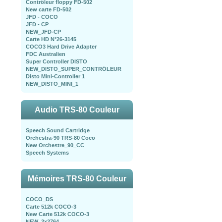
Contrôleur floppy FD-502
New carte FD-502
JFD - COCO
JFD - CP
NEW_JFD-CP
Carte HD N°26-3145
COCO3 Hard Drive Adapter
FDC Australien
Super Controller DISTO
NEW_DISTO_SUPER_CONTRÖLEUR
Disto Mini-Controller 1
NEW_DISTO_MINI_1
Audio TRS-80 Couleur
Speech Sound Cartridge
Orchestra-90 TRS-80 Coco
New Orchestre_90_CC
Speech Systems
Mémoires TRS-80 Couleur
COCO_DS
Carte 512k COCO-3
New Carte 512k COCO-3
NEW_2x2764