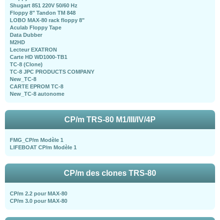
Shugart 851 220V 50/60 Hz
Floppy 8" Tandon TM 848
LOBO MAX-80 rack floppy 8"
Aculab Floppy Tape
Data Dubber
M2HD
Lecteur EXATRON
Carte HD WD1000-TB1
TC-8 (Clone)
TC-8 JPC PRODUCTS COMPANY
New_TC-8
CARTE EPROM TC-8
New_TC-8 autonome
CP/m TRS-80 M1/III/IV/4P
FMG_CP/m Modèle 1
LIFEBOAT CP/m Modèle 1
CP/m des clones TRS-80
CP/m 2.2 pour MAX-80
CP/m 3.0 pour MAX-80