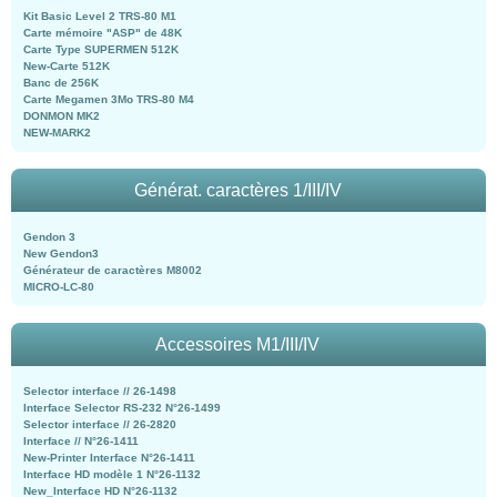
Kit Basic Level 2 TRS-80 M1
Carte mémoire "ASP" de 48K
Carte Type SUPERMEN 512K
New-Carte 512K
Banc de 256K
Carte Megamen 3Mo TRS-80 M4
DONMON MK2
NEW-MARK2
Générat. caractères 1/III/IV
Gendon 3
New Gendon3
Générateur de caractères M8002
MICRO-LC-80
Accessoires M1/III/IV
Selector interface // 26-1498
Interface Selector RS-232 N°26-1499
Selector interface // 26-2820
Interface // N°26-1411
New-Printer Interface N°26-1411
Interface HD modèle 1 N°26-1132
New_Interface HD N°26-1132