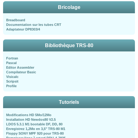
Bricolage
Breadboard
Documentation sur les tubes CRT
Adaptateur DP8303/4
Bibliothèque TRS-80
Fortran
Pascal
Editor Assembler
Compilateur Basic
Visicalc
Scripsit
Profile
Tutoriels
Modifications HD 5Mo/12Mo
Installation HD Newdos80 V2.5
LDOS 5.3.1 M1 bootable DF, DD, 80
Enregistrez 1,2Mo en 3,5" TRS-80 M1
Floppy SONY MPF 920 pour TRS-80