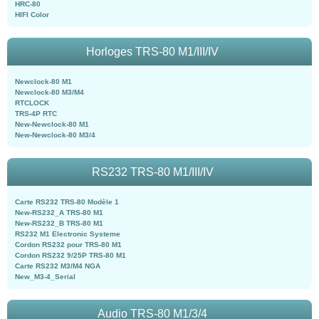
HRC-80
HIFI Color
Horloges TRS-80 M1/III/IV
Newclock-80 M1
Newclock-80 M3/M4
RTCLOCK
TRS-4P RTC
New-Newclock-80 M1
New-Newclock-80 M3/4
RS232 TRS-80 M1/III/IV
Carte RS232 TRS-80 Modèle 1
New-RS232_A TRS-80 M1
New-RS232_B TRS-80 M1
RS232 M1 Electronic Systeme
Cordon RS232 pour TRS-80 M1
Cordon RS232 9/25P TRS-80 M1
Carte RS232 M3/M4 NGA
New_M3-4_Serial
Audio TRS-80 M1/3/4