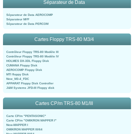
Séparateur de Data
Séparateur de Data AEROCOMP
Séparateur MI²F
Séparateur de Data PERCOM
Cartes Floppy TRS-80 M3/4
Contrôleur Floppy TRS-80 Modèle III
Contrôleur Floppy TRS-80 Modèle IV
HOLMES DX-3DL Floppy Disk
CUMANA Floppy Disk
AEROCOMP Floppy Disk
MTI floppy Disk
New_M3-4_FDC
APPARAT Floppy Disk Controller
J&M Systems JFD-III Floppy disk
Cartes CP/m TRS-80 M1/III
Carte CP/m "PENTASONIC"
Carte CP/m "OMIKRON MAPPER I"
New-MAPPER I
OMIKRON MAPPER III/64
New-MAPPER III/64