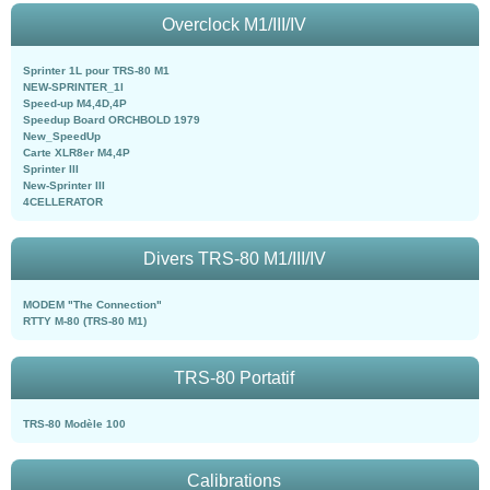
Overclock M1/III/IV
Sprinter 1L pour TRS-80 M1
NEW-SPRINTER_1l
Speed-up M4,4D,4P
Speedup Board ORCHBOLD 1979
New_SpeedUp
Carte XLR8er M4,4P
Sprinter III
New-Sprinter III
4CELLERATOR
Divers TRS-80 M1/III/IV
MODEM "The Connection"
RTTY M-80 (TRS-80 M1)
TRS-80 Portatif
TRS-80 Modèle 100
Calibrations