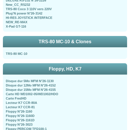
DELUXE RS-232 N°26-2226
New_CC_RS232
TRS-80 Coco 3 110V vers 220V
Plug'N power N°26-3142
HI-RES JOYSTICK INTERFACE
NEW_RE-MAX
X-Pad GT-116
TRS-80 MC-10 & Clones
TRS-80 MC-10
Floppy, HD, K7
Disque dur 5Mo MFM N°26-1130
Disque dur 12Mo MFM N°26-4152
Disque dur 15Mo MFM N°26-4155
Carte HD WD1002-05/WD1002/HDO
Carte FredHD
Lecteur K7 CCR-80A
Lecteur K7 CCR-81
Floppy N°26-1160
Floppy N°26-1160D
Floppy N°26-1161D
Floppy N°26-3023
Floppy PERCOM TFD100-1