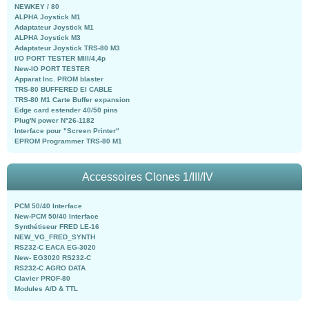
NEWKEY / 80
ALPHA Joystick M1
Adaptateur Joystick M1
ALPHA Joystick M3
Adaptateur Joystick TRS-80 M3
I/O PORT TESTER MIII/4,4p
New-IO PORT TESTER
Apparat Inc. PROM blaster
TRS-80 BUFFERED EI CABLE
TRS-80 M1 Carte Buffer expansion
Edge card estender 40/50 pins
Plug'N power N°26-1182
Interface pour "Screen Printer"
EPROM Programmer TRS-80 M1
Accessoires Clones 1/III/IV
PCM 50/40 Interface
New-PCM 50/40 Interface
Synthétiseur FRED LE-16
NEW_VG_FRED_SYNTH
RS232-C EACA EG-3020
New- EG3020 RS232-C
RS232-C AGRO DATA
Clavier PROF-80
Modules A/D & TTL