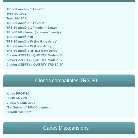
TRS-80 modèle 1 Level 1
Type 26-1001
Type 26-1003
TRS-80 modèle 1 Level 2
TRS-80 modèle 1 "made in Japan"
TRS-80 M1 clavier (japonais/qwerty)
TRS-80 modèle III
TRS-80 modèle IV (No Gate Array)
TRS-80 modèle IV (Gate Array)
TRS-80 modèle 4P (No Gate Array)
Clavier AZERTY / QWERTY Modèle III
Clavier AZERTY / QWERTY Modèle IV
Clavier AZERTY / QWERTY TRS-80 4P
Clones compatibles TRS-80
Kit du PROF-80
LOBO Max-80
VIDEO GENIE 3003
"Le Guépard" HBN Computeur
LNW80 "Maison"
Cartes D'expansions