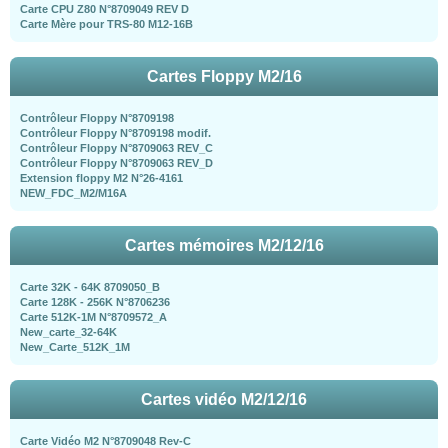
Carte CPU Z80 N°8709049 REV D
Carte Mère pour TRS-80 M12-16B
Cartes Floppy M2/16
Contrôleur Floppy N°8709198
Contrôleur Floppy N°8709198 modif.
Contrôleur Floppy N°8709063 REV_C
Contrôleur Floppy N°8709063 REV_D
Extension floppy M2 N°26-4161
NEW_FDC_M2/M16A
Cartes mémoires M2/12/16
Carte 32K - 64K 8709050_B
Carte 128K - 256K N°8706236
Carte 512K-1M N°8709572_A
New_carte_32-64K
New_Carte_512K_1M
Cartes vidéo M2/12/16
Carte Vidéo M2 N°8709048 Rev-C