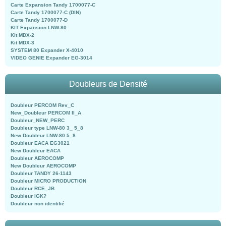
Carte Expansion Tandy 1700077-C
Carte Tandy 1700077-C (DIN)
Carte Tandy 1700077-D
KIT Expansion LNW-80
Kit MDX-2
Kit MDX-3
SYSTEM 80 Expander X-4010
VIDEO GENIE Expander EG-3014
Doubleurs de Densité
Doubleur PERCOM Rev_C
New_Doubleur PERCOM II_A
Doubleur_NEW_PERC
Doubleur type LNW-80 3_ 5_8
New Doubleur LNW-80 5_8
Doubleur EACA EG3021
New Doubleur EACA
Doubleur AEROCOMP
New Doubleur AEROCOMP
Doubleur TANDY 26-1143
Doubleur MICRO PRODUCTION
Doubleur RCE_JB
Doubleur IGK?
Doubleur non identifié