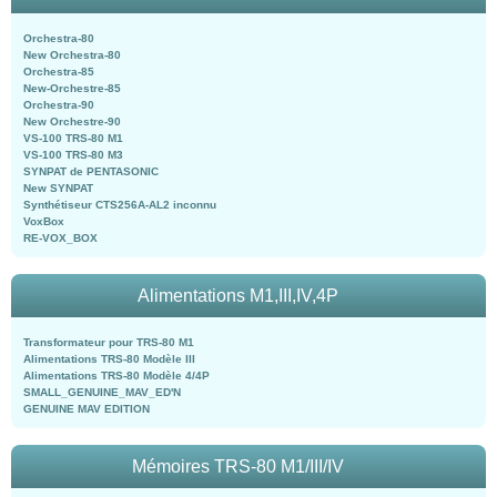
Orchestra-80
New Orchestra-80
Orchestra-85
New-Orchestre-85
Orchestra-90
New Orchestre-90
VS-100 TRS-80 M1
VS-100 TRS-80 M3
SYNPAT de PENTASONIC
New SYNPAT
Synthétiseur CTS256A-AL2 inconnu
VoxBox
RE-VOX_BOX
Alimentations M1,III,IV,4P
Transformateur pour TRS-80 M1
Alimentations TRS-80 Modèle III
Alimentations TRS-80 Modèle 4/4P
SMALL_GENUINE_MAV_ED'N
GENUINE MAV EDITION
Mémoires TRS-80 M1/III/IV