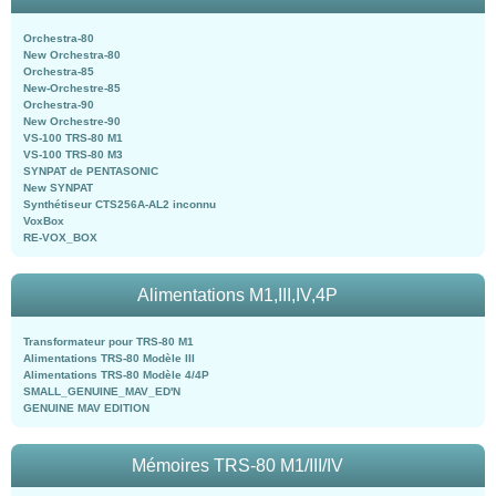
Orchestra-80
New Orchestra-80
Orchestra-85
New-Orchestre-85
Orchestra-90
New Orchestre-90
VS-100 TRS-80 M1
VS-100 TRS-80 M3
SYNPAT de PENTASONIC
New SYNPAT
Synthétiseur CTS256A-AL2 inconnu
VoxBox
RE-VOX_BOX
Alimentations M1,III,IV,4P
Transformateur pour TRS-80 M1
Alimentations TRS-80 Modèle III
Alimentations TRS-80 Modèle 4/4P
SMALL_GENUINE_MAV_ED'N
GENUINE MAV EDITION
Mémoires TRS-80 M1/III/IV