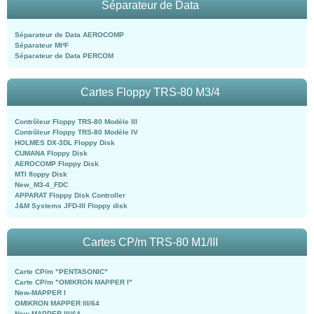
Séparateur de Data
Séparateur de Data AEROCOMP
Séparateur MI²F
Séparateur de Data PERCOM
Cartes Floppy TRS-80 M3/4
Contrôleur Floppy TRS-80 Modèle III
Contrôleur Floppy TRS-80 Modèle IV
HOLMES DX-3DL Floppy Disk
CUMANA Floppy Disk
AEROCOMP Floppy Disk
MTI floppy Disk
New_M3-4_FDC
APPARAT Floppy Disk Controller
J&M Systems JFD-III Floppy disk
Cartes CP/m TRS-80 M1/III
Carte CP/m "PENTASONIC"
Carte CP/m "OMIKRON MAPPER I"
New-MAPPER I
OMIKRON MAPPER III/64
New-MAPPER III/64