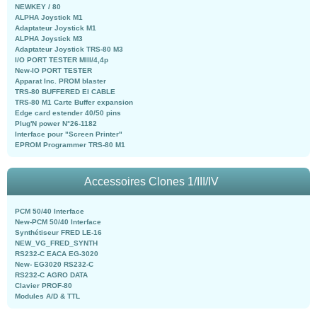
NEWKEY / 80
ALPHA Joystick M1
Adaptateur Joystick M1
ALPHA Joystick M3
Adaptateur Joystick TRS-80 M3
I/O PORT TESTER MIII/4,4p
New-IO PORT TESTER
Apparat Inc. PROM blaster
TRS-80 BUFFERED EI CABLE
TRS-80 M1 Carte Buffer expansion
Edge card estender 40/50 pins
Plug'N power N°26-1182
Interface pour "Screen Printer"
EPROM Programmer TRS-80 M1
Accessoires Clones 1/III/IV
PCM 50/40 Interface
New-PCM 50/40 Interface
Synthétiseur FRED LE-16
NEW_VG_FRED_SYNTH
RS232-C EACA EG-3020
New- EG3020 RS232-C
RS232-C AGRO DATA
Clavier PROF-80
Modules A/D & TTL