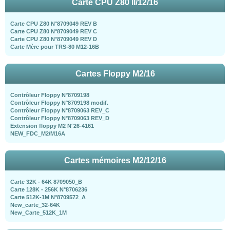
Carte CPU Z80 II/12/16
Carte CPU Z80 N°8709049 REV B
Carte CPU Z80 N°8709049 REV C
Carte CPU Z80 N°8709049 REV D
Carte Mère pour TRS-80 M12-16B
Cartes Floppy M2/16
Contrôleur Floppy N°8709198
Contrôleur Floppy N°8709198 modif.
Contrôleur Floppy N°8709063 REV_C
Contrôleur Floppy N°8709063 REV_D
Extension floppy M2 N°26-4161
NEW_FDC_M2/M16A
Cartes mémoires M2/12/16
Carte 32K - 64K 8709050_B
Carte 128K - 256K N°8706236
Carte 512K-1M N°8709572_A
New_carte_32-64K
New_Carte_512K_1M