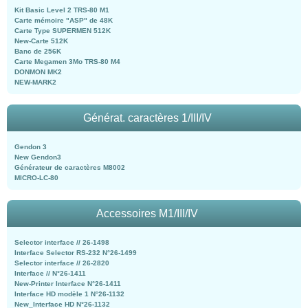
Kit Basic Level 2 TRS-80 M1
Carte mémoire "ASP" de 48K
Carte Type SUPERMEN 512K
New-Carte 512K
Banc de 256K
Carte Megamen 3Mo TRS-80 M4
DONMON MK2
NEW-MARK2
Générat. caractères 1/III/IV
Gendon 3
New Gendon3
Générateur de caractères M8002
MICRO-LC-80
Accessoires M1/III/IV
Selector interface // 26-1498
Interface Selector RS-232 N°26-1499
Selector interface // 26-2820
Interface // N°26-1411
New-Printer Interface N°26-1411
Interface HD modèle 1 N°26-1132
New_Interface HD N°26-1132