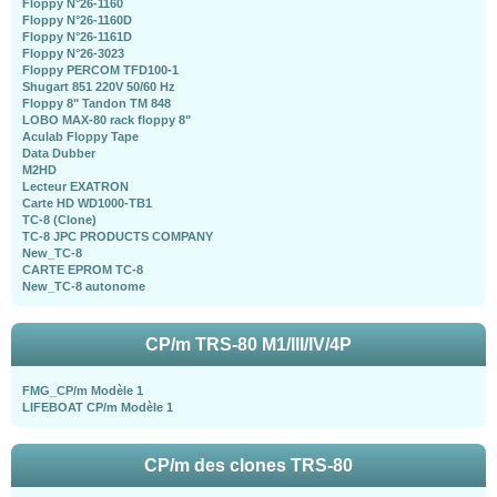
Floppy N°26-1160
Floppy N°26-1160D
Floppy N°26-1161D
Floppy N°26-3023
Floppy PERCOM TFD100-1
Shugart 851 220V 50/60 Hz
Floppy 8" Tandon TM 848
LOBO MAX-80 rack floppy 8"
Aculab Floppy Tape
Data Dubber
M2HD
Lecteur EXATRON
Carte HD WD1000-TB1
TC-8 (Clone)
TC-8 JPC PRODUCTS COMPANY
New_TC-8
CARTE EPROM TC-8
New_TC-8 autonome
CP/m TRS-80 M1/III/IV/4P
FMG_CP/m Modèle 1
LIFEBOAT CP/m Modèle 1
CP/m des clones TRS-80