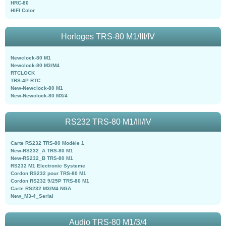
HRC-80
HIFI Color
Horloges TRS-80 M1/III/IV
Newclock-80 M1
Newclock-80 M3/M4
RTCLOCK
TRS-4P RTC
New-Newclock-80 M1
New-Newclock-80 M3/4
RS232 TRS-80 M1/III/IV
Carte RS232 TRS-80 Modèle 1
New-RS232_A TRS-80 M1
New-RS232_B TRS-80 M1
RS232 M1 Electronic Systeme
Cordon RS232 pour TRS-80 M1
Cordon RS232 9/25P TRS-80 M1
Carte RS232 M3/M4 NGA
New_M3-4_Serial
Audio TRS-80 M1/3/4