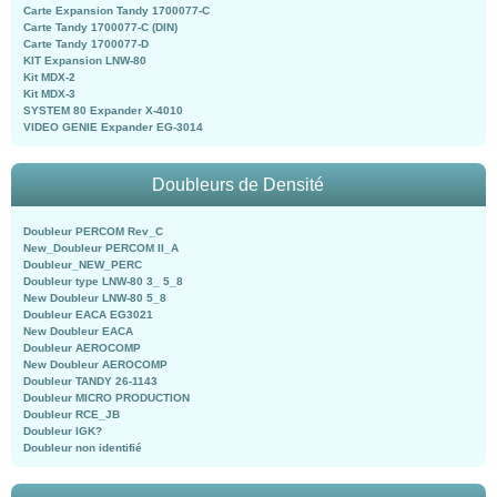
Carte Expansion Tandy 1700077-C
Carte Tandy 1700077-C (DIN)
Carte Tandy 1700077-D
KIT Expansion LNW-80
Kit MDX-2
Kit MDX-3
SYSTEM 80 Expander X-4010
VIDEO GENIE Expander EG-3014
Doubleurs de Densité
Doubleur PERCOM Rev_C
New_Doubleur PERCOM II_A
Doubleur_NEW_PERC
Doubleur type LNW-80 3_ 5_8
New Doubleur LNW-80 5_8
Doubleur EACA EG3021
New Doubleur EACA
Doubleur AEROCOMP
New Doubleur AEROCOMP
Doubleur TANDY 26-1143
Doubleur MICRO PRODUCTION
Doubleur RCE_JB
Doubleur IGK?
Doubleur non identifié