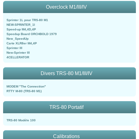
Overclock M1/III/IV
Sprinter 1L pour TRS-80 M1
NEW-SPRINTER_1l
Speed-up M4,4D,4P
Speedup Board ORCHBOLD 1979
New_SpeedUp
Carte XLR8er M4,4P
Sprinter III
New-Sprinter III
4CELLERATOR
Divers TRS-80 M1/III/IV
MODEM "The Connection"
RTTY M-80 (TRS-80 M1)
TRS-80 Portatif
TRS-80 Modèle 100
Calibrations