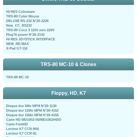
HI-RES Colorware
TRS-80 Color Mouse
DELUXE RS-232 N°26-2226
New_CC_RS232
TRS-80 Coco 3 110V vers 220V
Plug'N power N°26-3142
HI-RES JOYSTICK INTERFACE
NEW_RE-MAX
X-Pad GT-116
TRS-80 MC-10 & Clones
TRS-80 MC-10
Floppy, HD, K7
Disque dur 5Mo MFM N°26-1130
Disque dur 12Mo MFM N°26-4152
Disque dur 15Mo MFM N°26-4155
Carte HD WD1002-05/WD1002/HDO
Carte FredHD
Lecteur K7 CCR-80A
Lecteur K7 CCR-81