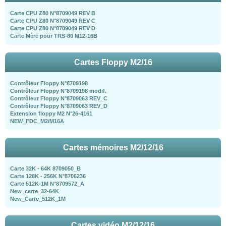
Carte CPU Z80 N°8709049 REV B
Carte CPU Z80 N°8709049 REV C
Carte CPU Z80 N°8709049 REV D
Carte Mère pour TRS-80 M12-16B
Cartes Floppy M2/16
Contrôleur Floppy N°8709198
Contrôleur Floppy N°8709198 modif.
Contrôleur Floppy N°8709063 REV_C
Contrôleur Floppy N°8709063 REV_D
Extension floppy M2 N°26-4161
NEW_FDC_M2/M16A
Cartes mémoires M2/12/16
Carte 32K - 64K 8709050_B
Carte 128K - 256K N°8706236
Carte 512K-1M N°8709572_A
New_carte_32-64K
New_Carte_512K_1M
Cartes vidéo M2/12/16