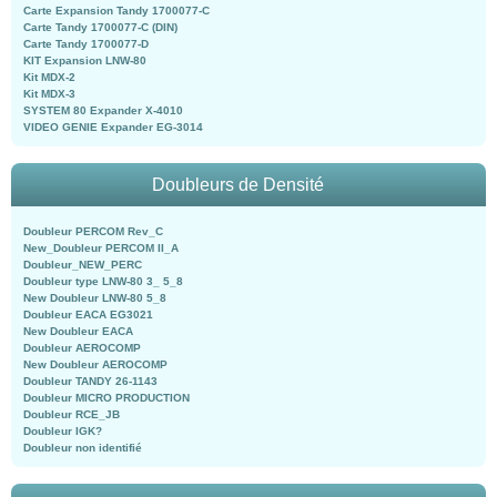
Carte Expansion Tandy 1700077-C
Carte Tandy 1700077-C (DIN)
Carte Tandy 1700077-D
KIT Expansion LNW-80
Kit MDX-2
Kit MDX-3
SYSTEM 80 Expander X-4010
VIDEO GENIE Expander EG-3014
Doubleurs de Densité
Doubleur PERCOM Rev_C
New_Doubleur PERCOM II_A
Doubleur_NEW_PERC
Doubleur type LNW-80 3_ 5_8
New Doubleur LNW-80 5_8
Doubleur EACA EG3021
New Doubleur EACA
Doubleur AEROCOMP
New Doubleur AEROCOMP
Doubleur TANDY 26-1143
Doubleur MICRO PRODUCTION
Doubleur RCE_JB
Doubleur IGK?
Doubleur non identifié