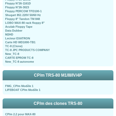
Floppy N°26-1161D
Floppy N°26-3023
Floppy PERCOM TFD100-1
Shugart 851 220V 50/60 Hz
Floppy 8" Tandon TM 848
LOBO MAX-80 rack floppy 8"
Aculab Floppy Tape
Data Dubber
M2HD
Lecteur EXATRON
Carte HD WD1000-TB1
TC-8 (Clone)
TC-8 JPC PRODUCTS COMPANY
New_TC-8
CARTE EPROM TC-8
New_TC-8 autonome
CP/m TRS-80 M1/III/IV/4P
FMG_CP/m Modèle 1
LIFEBOAT CP/m Modèle 1
CP/m des clones TRS-80
CP/m 2.2 pour MAX-80