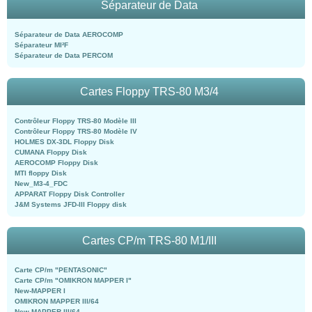
Séparateur de Data
Séparateur de Data AEROCOMP
Séparateur MI²F
Séparateur de Data PERCOM
Cartes Floppy TRS-80 M3/4
Contrôleur Floppy TRS-80 Modèle III
Contrôleur Floppy TRS-80 Modèle IV
HOLMES DX-3DL Floppy Disk
CUMANA Floppy Disk
AEROCOMP Floppy Disk
MTI floppy Disk
New_M3-4_FDC
APPARAT Floppy Disk Controller
J&M Systems JFD-III Floppy disk
Cartes CP/m TRS-80 M1/III
Carte CP/m "PENTASONIC"
Carte CP/m "OMIKRON MAPPER I"
New-MAPPER I
OMIKRON MAPPER III/64
New-MAPPER III/64