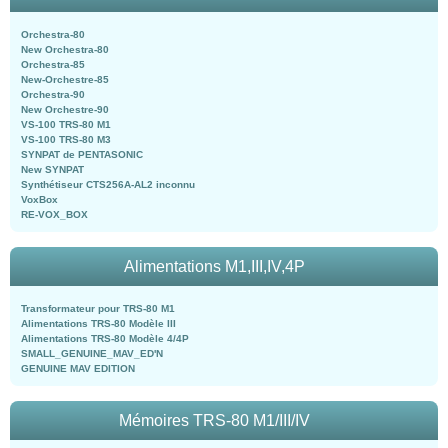
Orchestra-80
New Orchestra-80
Orchestra-85
New-Orchestre-85
Orchestra-90
New Orchestre-90
VS-100 TRS-80 M1
VS-100 TRS-80 M3
SYNPAT de PENTASONIC
New SYNPAT
Synthétiseur CTS256A-AL2 inconnu
VoxBox
RE-VOX_BOX
Alimentations M1,III,IV,4P
Transformateur pour TRS-80 M1
Alimentations TRS-80 Modèle III
Alimentations TRS-80 Modèle 4/4P
SMALL_GENUINE_MAV_ED'N
GENUINE MAV EDITION
Mémoires TRS-80 M1/III/IV