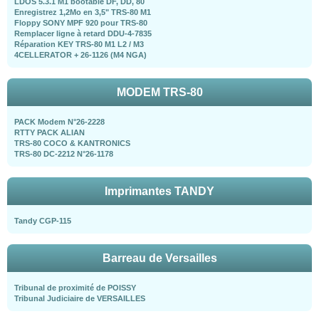
LDOS 5.3.1 M1 bootable DF, DD, 80
Enregistrez 1,2Mo en 3,5" TRS-80 M1
Floppy SONY MPF 920 pour TRS-80
Remplacer ligne à retard DDU-4-7835
Réparation KEY TRS-80 M1 L2 / M3
4CELLERATOR + 26-1126 (M4 NGA)
MODEM TRS-80
PACK Modem N°26-2228
RTTY PACK ALIAN
TRS-80 COCO & KANTRONICS
TRS-80 DC-2212 N°26-1178
Imprimantes TANDY
Tandy CGP-115
Barreau de Versailles
Tribunal de proximité de POISSY
Tribunal Judiciaire de VERSAILLES