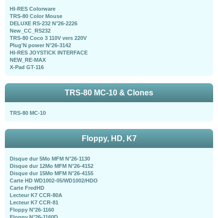
HI-RES Colorware
TRS-80 Color Mouse
DELUXE RS-232 N°26-2226
New_CC_RS232
TRS-80 Coco 3 110V vers 220V
Plug'N power N°26-3142
HI-RES JOYSTICK INTERFACE
NEW_RE-MAX
X-Pad GT-116
TRS-80 MC-10 & Clones
TRS-80 MC-10
Floppy, HD, K7
Disque dur 5Mo MFM N°26-1130
Disque dur 12Mo MFM N°26-4152
Disque dur 15Mo MFM N°26-4155
Carte HD WD1002-05/WD1002/HDO
Carte FredHD
Lecteur K7 CCR-80A
Lecteur K7 CCR-81
Floppy N°26-1160
Floppy N°26-1160D