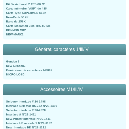
Kit Basic Level 2 TRS-80 M1
Carte mémoire "ASP" de 48K
Carte Type SUPERMEN 512K
New-Carte 512K
Banc de 256K
Carte Megamen 3Mo TRS-80 M4
DONMON MK2
NEW-MARK2
Générat. caractères 1/III/IV
Gendon 3
New Gendon3
Générateur de caractères M8002
MICRO-LC-80
Accessoires M1/III/IV
Selector interface // 26-1498
Interface Selector RS-232 N°26-1499
Selector interface // 26-2820
Interface // N°26-1411
New-Printer Interface N°26-1411
Interface HD modèle 1 N°26-1132
New_Interface HD N°26-1132