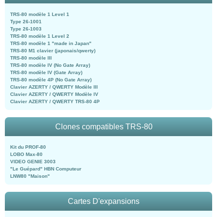
TRS-80 modèle 1 Level 1
Type 26-1001
Type 26-1003
TRS-80 modèle 1 Level 2
TRS-80 modèle 1 "made in Japan"
TRS-80 M1 clavier (japonais/qwerty)
TRS-80 modèle III
TRS-80 modèle IV (No Gate Array)
TRS-80 modèle IV (Gate Array)
TRS-80 modèle 4P (No Gate Array)
Clavier AZERTY / QWERTY Modèle III
Clavier AZERTY / QWERTY Modèle IV
Clavier AZERTY / QWERTY TRS-80 4P
Clones compatibles TRS-80
Kit du PROF-80
LOBO Max-80
VIDEO GENIE 3003
"Le Guépard" HBN Computeur
LNW80 "Maison"
Cartes D'expansions