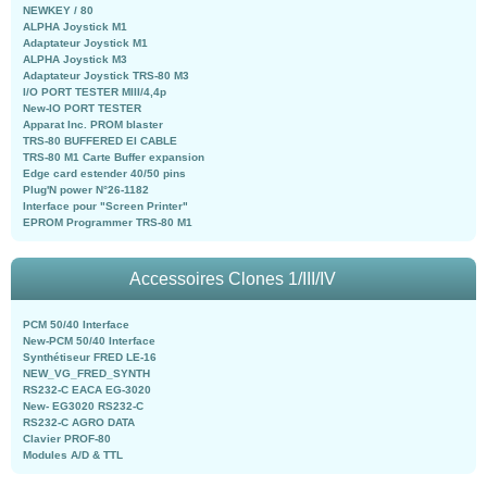
NEWKEY / 80
ALPHA Joystick M1
Adaptateur Joystick M1
ALPHA Joystick M3
Adaptateur Joystick TRS-80 M3
I/O PORT TESTER MIII/4,4p
New-IO PORT TESTER
Apparat Inc. PROM blaster
TRS-80 BUFFERED EI CABLE
TRS-80 M1 Carte Buffer expansion
Edge card estender 40/50 pins
Plug'N power N°26-1182
Interface pour "Screen Printer"
EPROM Programmer TRS-80 M1
Accessoires Clones 1/III/IV
PCM 50/40 Interface
New-PCM 50/40 Interface
Synthétiseur FRED LE-16
NEW_VG_FRED_SYNTH
RS232-C EACA EG-3020
New- EG3020 RS232-C
RS232-C AGRO DATA
Clavier PROF-80
Modules A/D & TTL