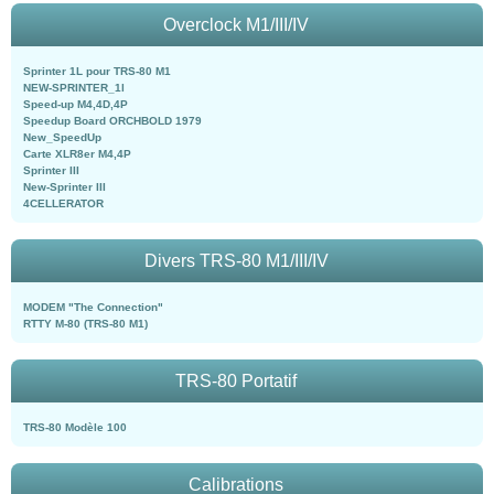
Overclock M1/III/IV
Sprinter 1L pour TRS-80 M1
NEW-SPRINTER_1l
Speed-up M4,4D,4P
Speedup Board ORCHBOLD 1979
New_SpeedUp
Carte XLR8er M4,4P
Sprinter III
New-Sprinter III
4CELLERATOR
Divers TRS-80 M1/III/IV
MODEM "The Connection"
RTTY M-80 (TRS-80 M1)
TRS-80 Portatif
TRS-80 Modèle 100
Calibrations