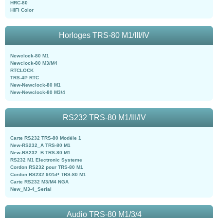
HRC-80
HIFI Color
Horloges TRS-80 M1/III/IV
Newclock-80 M1
Newclock-80 M3/M4
RTCLOCK
TRS-4P RTC
New-Newclock-80 M1
New-Newclock-80 M3/4
RS232 TRS-80 M1/III/IV
Carte RS232 TRS-80 Modèle 1
New-RS232_A TRS-80 M1
New-RS232_B TRS-80 M1
RS232 M1 Electronic Systeme
Cordon RS232 pour TRS-80 M1
Cordon RS232 9/25P TRS-80 M1
Carte RS232 M3/M4 NGA
New_M3-4_Serial
Audio TRS-80 M1/3/4