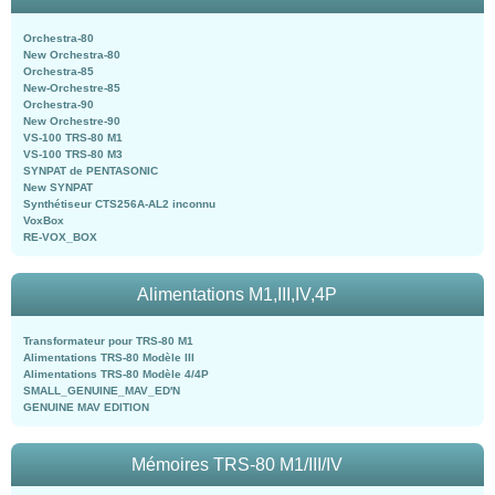
Orchestra-80
New Orchestra-80
Orchestra-85
New-Orchestre-85
Orchestra-90
New Orchestre-90
VS-100 TRS-80 M1
VS-100 TRS-80 M3
SYNPAT de PENTASONIC
New SYNPAT
Synthétiseur CTS256A-AL2 inconnu
VoxBox
RE-VOX_BOX
Alimentations M1,III,IV,4P
Transformateur pour TRS-80 M1
Alimentations TRS-80 Modèle III
Alimentations TRS-80 Modèle 4/4P
SMALL_GENUINE_MAV_ED'N
GENUINE MAV EDITION
Mémoires TRS-80 M1/III/IV