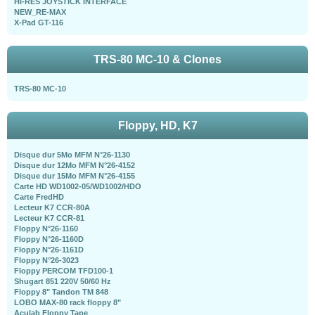
HI-RES JOYSTICK INTERFACE
NEW_RE-MAX
X-Pad GT-116
TRS-80 MC-10 & Clones
TRS-80 MC-10
Floppy, HD, K7
Disque dur 5Mo MFM N°26-1130
Disque dur 12Mo MFM N°26-4152
Disque dur 15Mo MFM N°26-4155
Carte HD WD1002-05/WD1002/HDO
Carte FredHD
Lecteur K7 CCR-80A
Lecteur K7 CCR-81
Floppy N°26-1160
Floppy N°26-1160D
Floppy N°26-1161D
Floppy N°26-3023
Floppy PERCOM TFD100-1
Shugart 851 220V 50/60 Hz
Floppy 8" Tandon TM 848
LOBO MAX-80 rack floppy 8"
Aculab Floppy Tape