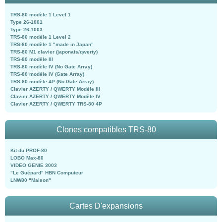
TRS-80 modèle 1 Level 1
Type 26-1001
Type 26-1003
TRS-80 modèle 1 Level 2
TRS-80 modèle 1 "made in Japan"
TRS-80 M1 clavier (japonais/qwerty)
TRS-80 modèle III
TRS-80 modèle IV (No Gate Array)
TRS-80 modèle IV (Gate Array)
TRS-80 modèle 4P (No Gate Array)
Clavier AZERTY / QWERTY Modèle III
Clavier AZERTY / QWERTY Modèle IV
Clavier AZERTY / QWERTY TRS-80 4P
Clones compatibles TRS-80
Kit du PROF-80
LOBO Max-80
VIDEO GENIE 3003
"Le Guépard" HBN Computeur
LNW80 "Maison"
Cartes D'expansions