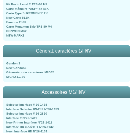
Kit Basic Level 2 TRS-80 M1
Carte mémoire "ASP" de 48K
Carte Type SUPERMEN 512K
New-Carte 512K
Banc de 256K
Carte Megamen 3Mo TRS-80 M4
DONMON MK2
NEW-MARK2
Générat. caractères 1/III/IV
Gendon 3
New Gendon3
Générateur de caractères M8002
MICRO-LC-80
Accessoires M1/III/IV
Selector interface // 26-1498
Interface Selector RS-232 N°26-1499
Selector interface // 26-2820
Interface // N°26-1411
New-Printer Interface N°26-1411
Interface HD modèle 1 N°26-1132
New_Interface HD N°26-1132