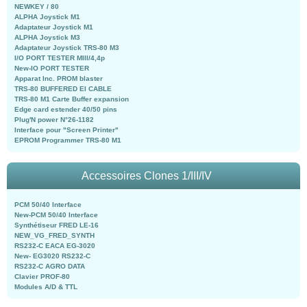
NEWKEY / 80
ALPHA Joystick M1
Adaptateur Joystick M1
ALPHA Joystick M3
Adaptateur Joystick TRS-80 M3
I/O PORT TESTER MIII/4,4p
New-IO PORT TESTER
Apparat Inc. PROM blaster
TRS-80 BUFFERED EI CABLE
TRS-80 M1 Carte Buffer expansion
Edge card estender 40/50 pins
Plug'N power N°26-1182
Interface pour "Screen Printer"
EPROM Programmer TRS-80 M1
Accessoires Clones 1/III/IV
PCM 50/40 Interface
New-PCM 50/40 Interface
Synthétiseur FRED LE-16
NEW_VG_FRED_SYNTH
RS232-C EACA EG-3020
New- EG3020 RS232-C
RS232-C AGRO DATA
Clavier PROF-80
Modules A/D & TTL