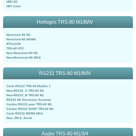
HRC-80
HIFI Color
Horloges TRS-80 M1/III/IV
Newclock-80 M1
Newclock-80 M3/M4
RTCLOCK
TRS-4P RTC
New-Newclock-80 M1
New-Newclock-80 M3/4
RS232 TRS-80 M1/III/IV
Carte RS232 TRS-80 Modèle 1
New-RS232_A TRS-80 M1
New-RS232_B TRS-80 M1
RS232 M1 Electronic Systeme
Cordon RS232 pour TRS-80 M1
Cordon RS232 9/25P TRS-80 M1
Carte RS232 M3/M4 NGA
New_M3-4_Serial
Audio TRS-80 M1/3/4