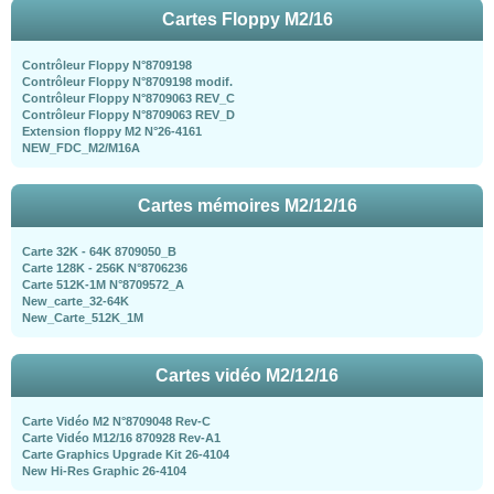
Cartes Floppy M2/16
Contrôleur Floppy N°8709198
Contrôleur Floppy N°8709198 modif.
Contrôleur Floppy N°8709063 REV_C
Contrôleur Floppy N°8709063 REV_D
Extension floppy M2 N°26-4161
NEW_FDC_M2/M16A
Cartes mémoires M2/12/16
Carte 32K - 64K 8709050_B
Carte 128K - 256K N°8706236
Carte 512K-1M N°8709572_A
New_carte_32-64K
New_Carte_512K_1M
Cartes vidéo M2/12/16
Carte Vidéo M2 N°8709048 Rev-C
Carte Vidéo M12/16 870928 Rev-A1
Carte Graphics Upgrade Kit 26-4104
New Hi-Res Graphic 26-4104