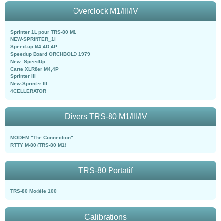
Overclock M1/III/IV
Sprinter 1L pour TRS-80 M1
NEW-SPRINTER_1l
Speed-up M4,4D,4P
Speedup Board ORCHBOLD 1979
New_SpeedUp
Carte XLR8er M4,4P
Sprinter III
New-Sprinter III
4CELLERATOR
Divers TRS-80 M1/III/IV
MODEM "The Connection"
RTTY M-80 (TRS-80 M1)
TRS-80 Portatif
TRS-80 Modèle 100
Calibrations