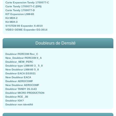
Carte Expansion Tandy 1700077-C
Carte Tandy 1700077-C (DIN)
Carte Tandy 1700077-D
KIT Expansion LNW-80
Kit MDX-2
Kit MDX-3
SYSTEM 80 Expander X-4010
VIDEO GENIE Expander EG-3014
Doubleurs de Densité
Doubleur PERCOM Rev_C
New_Doubleur PERCOM II_A
Doubleur_NEW_PERC
Doubleur type LNW-80 3_ 5_8
New Doubleur LNW-80 5_8
Doubleur EACA EG3021
New Doubleur EACA
Doubleur AEROCOMP
New Doubleur AEROCOMP
Doubleur TANDY 26-1143
Doubleur MICRO PRODUCTION
Doubleur RCE_JB
Doubleur IGK?
Doubleur non identifié