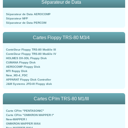
Séparateur de Data
Séparateur de Data AEROCOMP
Séparateur MI²F
Séparateur de Data PERCOM
Cartes Floppy TRS-80 M3/4
Contrôleur Floppy TRS-80 Modèle III
Contrôleur Floppy TRS-80 Modèle IV
HOLMES DX-3DL Floppy Disk
CUMANA Floppy Disk
AEROCOMP Floppy Disk
MTI floppy Disk
New_M3-4_FDC
APPARAT Floppy Disk Controller
J&M Systems JFD-III Floppy disk
Cartes CP/m TRS-80 M1/III
Carte CP/m "PENTASONIC"
Carte CP/m "OMIKRON MAPPER I"
New-MAPPER I
OMIKRON MAPPER III/64
New-MAPPER III/64