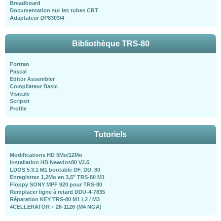
Breadboard
Documentation sur les tubes CRT
Adaptateur DP8303/4
Bibliothèque TRS-80
Fortran
Pascal
Editor Assembler
Compilateur Basic
Visicalc
Scripsit
Profile
Tutoriels
Modifications HD 5Mo/12Mo
Installation HD Newdos80 V2.5
LDOS 5.3.1 M1 bootable DF, DD, 80
Enregistrez 1,2Mo en 3,5" TRS-80 M1
Floppy SONY MPF 920 pour TRS-80
Remplacer ligne à retard DDU-4-7835
Réparation KEY TRS-80 M1 L2 / M3
4CELLERATOR + 26-1126 (M4 NGA)