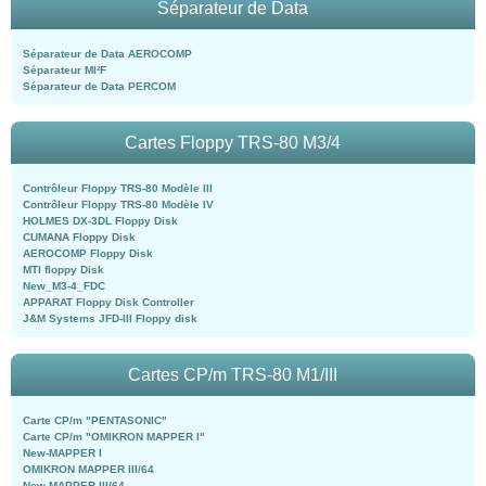
Séparateur de Data
Séparateur de Data AEROCOMP
Séparateur MI²F
Séparateur de Data PERCOM
Cartes Floppy TRS-80 M3/4
Contrôleur Floppy TRS-80 Modèle III
Contrôleur Floppy TRS-80 Modèle IV
HOLMES DX-3DL Floppy Disk
CUMANA Floppy Disk
AEROCOMP Floppy Disk
MTI floppy Disk
New_M3-4_FDC
APPARAT Floppy Disk Controller
J&M Systems JFD-III Floppy disk
Cartes CP/m TRS-80 M1/III
Carte CP/m "PENTASONIC"
Carte CP/m "OMIKRON MAPPER I"
New-MAPPER I
OMIKRON MAPPER III/64
New-MAPPER III/64