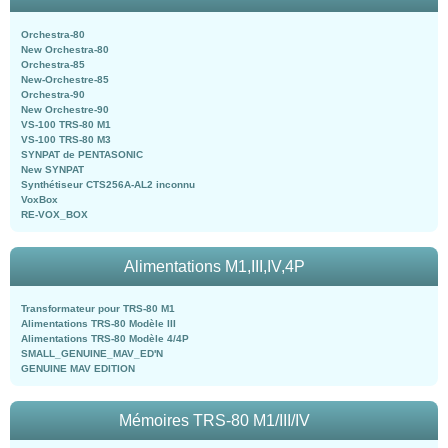
Orchestra-80
New Orchestra-80
Orchestra-85
New-Orchestre-85
Orchestra-90
New Orchestre-90
VS-100 TRS-80 M1
VS-100 TRS-80 M3
SYNPAT de PENTASONIC
New SYNPAT
Synthétiseur CTS256A-AL2 inconnu
VoxBox
RE-VOX_BOX
Alimentations M1,III,IV,4P
Transformateur pour TRS-80 M1
Alimentations TRS-80 Modèle III
Alimentations TRS-80 Modèle 4/4P
SMALL_GENUINE_MAV_ED'N
GENUINE MAV EDITION
Mémoires TRS-80 M1/III/IV