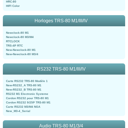
HRC-80
HIFI Color
Horloges TRS-80 M1/III/IV
Newclock-80 M1
Newclock-80 M3/M4
RTCLOCK
TRS-4P RTC
New-Newclock-80 M1
New-Newclock-80 M3/4
RS232 TRS-80 M1/III/IV
Carte RS232 TRS-80 Modèle 1
New-RS232_A TRS-80 M1
New-RS232_B TRS-80 M1
RS232 M1 Electronic Systeme
Cordon RS232 pour TRS-80 M1
Cordon RS232 9/25P TRS-80 M1
Carte RS232 M3/M4 NGA
New_M3-4_Serial
Audio TRS-80 M1/3/4