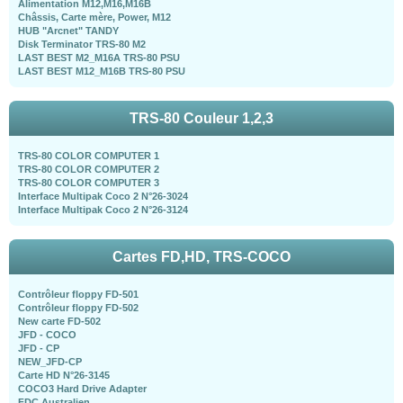
Alimentation M12,M16,M16B
Châssis, Carte mère, Power, M12
HUB "Arcnet" TANDY
Disk Terminator TRS-80 M2
LAST BEST M2_M16A TRS-80 PSU
LAST BEST M12_M16B TRS-80 PSU
TRS-80 Couleur 1,2,3
TRS-80 COLOR COMPUTER 1
TRS-80 COLOR COMPUTER 2
TRS-80 COLOR COMPUTER 3
Interface Multipak Coco 2 N°26-3024
Interface Multipak Coco 2 N°26-3124
Cartes FD,HD, TRS-COCO
Contrôleur floppy FD-501
Contrôleur floppy FD-502
New carte FD-502
JFD - COCO
JFD - CP
NEW_JFD-CP
Carte HD N°26-3145
COCO3 Hard Drive Adapter
FDC Australien