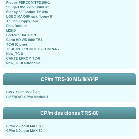
Floppy PERCOM TFD100-1
Shugart 851 220V 50/60 Hz
Floppy 8" Tandon TM 848
LOBO MAX-80 rack floppy 8"
Aculab Floppy Tape
Data Dubber
M2HD
Lecteur EXATRON
Carte HD WD1000-TB1
TC-8 (Clone)
TC-8 JPC PRODUCTS COMPANY
New_TC-8
CARTE EPROM TC-8
New_TC-8 autonome
CP/m TRS-80 M1/III/IV/4P
FMG_CP/m Modèle 1
LIFEBOAT CP/m Modèle 1
CP/m des clones TRS-80
CP/m 2.2 pour MAX-80
CP/m 3.0 pour MAX-80