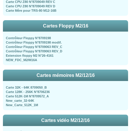
Carte CPU Z80 N°8709049 REV C
Carte CPU Z80 N°8709049 REV D
Carte Mère pour TRS-80 M12-16B
Cartes Floppy M2/16
Contrôleur Floppy N°8709198
Contrôleur Floppy N°8709198 modif.
Contrôleur Floppy N°8709063 REV_C
Contrôleur Floppy N°8709063 REV_D
Extension floppy M2 N°26-4161
NEW_FDC_M2/M16A
Cartes mémoires M2/12/16
Carte 32K - 64K 8709050_B
Carte 128K - 256K N°8706236
Carte 512K-1M N°8709572_A
New_carte_32-64K
New_Carte_512K_1M
Cartes vidéo M2/12/16