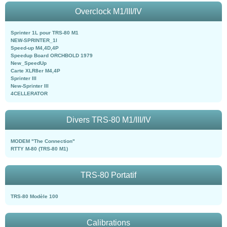
Overclock M1/III/IV
Sprinter 1L pour TRS-80 M1
NEW-SPRINTER_1l
Speed-up M4,4D,4P
Speedup Board ORCHBOLD 1979
New_SpeedUp
Carte XLR8er M4,4P
Sprinter III
New-Sprinter III
4CELLERATOR
Divers TRS-80 M1/III/IV
MODEM "The Connection"
RTTY M-80 (TRS-80 M1)
TRS-80 Portatif
TRS-80 Modèle 100
Calibrations