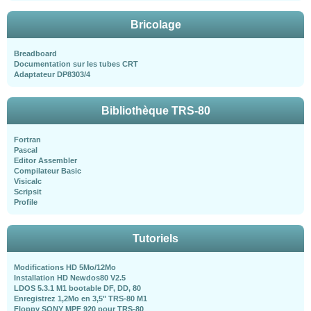
Bricolage
Breadboard
Documentation sur les tubes CRT
Adaptateur DP8303/4
Bibliothèque TRS-80
Fortran
Pascal
Editor Assembler
Compilateur Basic
Visicalc
Scripsit
Profile
Tutoriels
Modifications HD 5Mo/12Mo
Installation HD Newdos80 V2.5
LDOS 5.3.1 M1 bootable DF, DD, 80
Enregistrez 1,2Mo en 3,5" TRS-80 M1
Floppy SONY MPF 920 pour TRS-80