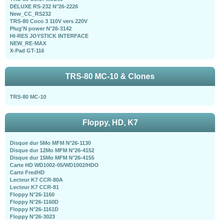
DELUXE RS-232 N°26-2226
New_CC_RS232
TRS-80 Coco 3 110V vers 220V
Plug'N power N°26-3142
HI-RES JOYSTICK INTERFACE
NEW_RE-MAX
X-Pad GT-116
TRS-80 MC-10 & Clones
TRS-80 MC-10
Floppy, HD, K7
Disque dur 5Mo MFM N°26-1130
Disque dur 12Mo MFM N°26-4152
Disque dur 15Mo MFM N°26-4155
Carte HD WD1002-05/WD1002/HDO
Carte FredHD
Lecteur K7 CCR-80A
Lecteur K7 CCR-81
Floppy N°26-1160
Floppy N°26-1160D
Floppy N°26-1161D
Floppy N°26-3023