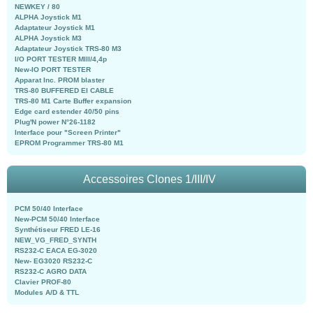
NEWKEY / 80
ALPHA Joystick M1
Adaptateur Joystick M1
ALPHA Joystick M3
Adaptateur Joystick TRS-80 M3
I/O PORT TESTER MIII/4,4p
New-IO PORT TESTER
Apparat Inc. PROM blaster
TRS-80 BUFFERED EI CABLE
TRS-80 M1 Carte Buffer expansion
Edge card estender 40/50 pins
Plug'N power N°26-1182
Interface pour "Screen Printer"
EPROM Programmer TRS-80 M1
Accessoires Clones 1/III/IV
PCM 50/40 Interface
New-PCM 50/40 Interface
Synthétiseur FRED LE-16
NEW_VG_FRED_SYNTH
RS232-C EACA EG-3020
New- EG3020 RS232-C
RS232-C AGRO DATA
Clavier PROF-80
Modules A/D & TTL