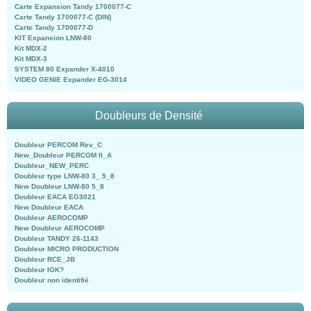
Carte Expansion Tandy 1700077-C
Carte Tandy 1700077-C (DIN)
Carte Tandy 1700077-D
KIT Expansion LNW-80
Kit MDX-2
Kit MDX-3
SYSTEM 80 Expander X-4010
VIDEO GENIE Expander EG-3014
Doubleurs de Densité
Doubleur PERCOM Rev_C
New_Doubleur PERCOM II_A
Doubleur_NEW_PERC
Doubleur type LNW-80 3_ 5_8
New Doubleur LNW-80 5_8
Doubleur EACA EG3021
New Doubleur EACA
Doubleur AEROCOMP
New Doubleur AEROCOMP
Doubleur TANDY 26-1143
Doubleur MICRO PRODUCTION
Doubleur RCE_JB
Doubleur IGK?
Doubleur non identifié