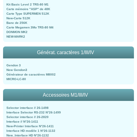
Kit Basic Level 2 TRS-80 M1
Carte mémoire "ASP" de 48K
Carte Type SUPERMEN 512K
New-Carte 512K
Banc de 256K
Carte Megamen 3Mo TRS-80 M4
DONMON MK2
NEW-MARK2
Générat. caractères 1/III/IV
Gendon 3
New Gendon3
Générateur de caractères M8002
MICRO-LC-80
Accessoires M1/III/IV
Selector interface // 26-1498
Interface Selector RS-232 N°26-1499
Selector interface // 26-2820
Interface // N°26-1411
New-Printer Interface N°26-1411
Interface HD modèle 1 N°26-1132
New_Interface HD N°26-1132