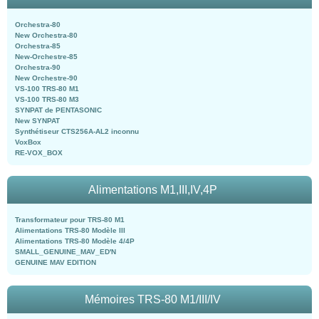
Orchestra-80
New Orchestra-80
Orchestra-85
New-Orchestre-85
Orchestra-90
New Orchestre-90
VS-100 TRS-80 M1
VS-100 TRS-80 M3
SYNPAT de PENTASONIC
New SYNPAT
Synthétiseur CTS256A-AL2 inconnu
VoxBox
RE-VOX_BOX
Alimentations M1,III,IV,4P
Transformateur pour TRS-80 M1
Alimentations TRS-80 Modèle III
Alimentations TRS-80 Modèle 4/4P
SMALL_GENUINE_MAV_ED'N
GENUINE MAV EDITION
Mémoires TRS-80 M1/III/IV