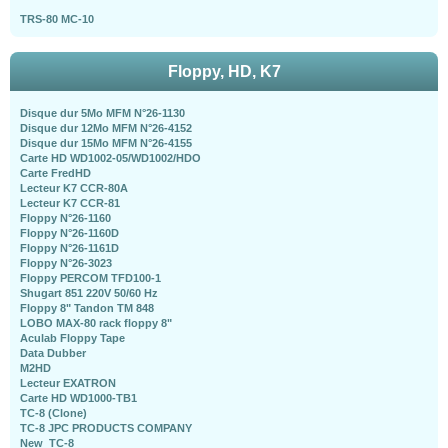
TRS-80 MC-10
Floppy, HD, K7
Disque dur 5Mo MFM N°26-1130
Disque dur 12Mo MFM N°26-4152
Disque dur 15Mo MFM N°26-4155
Carte HD WD1002-05/WD1002/HDO
Carte FredHD
Lecteur K7 CCR-80A
Lecteur K7 CCR-81
Floppy N°26-1160
Floppy N°26-1160D
Floppy N°26-1161D
Floppy N°26-3023
Floppy PERCOM TFD100-1
Shugart 851 220V 50/60 Hz
Floppy 8" Tandon TM 848
LOBO MAX-80 rack floppy 8"
Aculab Floppy Tape
Data Dubber
M2HD
Lecteur EXATRON
Carte HD WD1000-TB1
TC-8 (Clone)
TC-8 JPC PRODUCTS COMPANY
New_TC-8