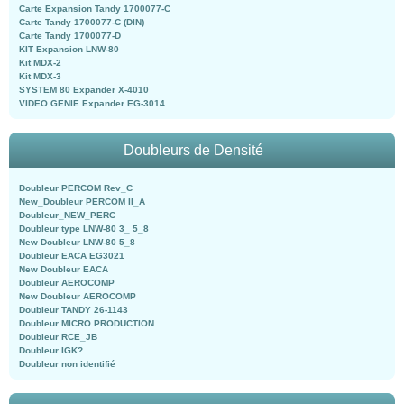
Carte Expansion Tandy 1700077-C
Carte Tandy 1700077-C (DIN)
Carte Tandy 1700077-D
KIT Expansion LNW-80
Kit MDX-2
Kit MDX-3
SYSTEM 80 Expander X-4010
VIDEO GENIE Expander EG-3014
Doubleurs de Densité
Doubleur PERCOM Rev_C
New_Doubleur PERCOM II_A
Doubleur_NEW_PERC
Doubleur type LNW-80 3_ 5_8
New Doubleur LNW-80 5_8
Doubleur EACA EG3021
New Doubleur EACA
Doubleur AEROCOMP
New Doubleur AEROCOMP
Doubleur TANDY 26-1143
Doubleur MICRO PRODUCTION
Doubleur RCE_JB
Doubleur IGK?
Doubleur non identifié