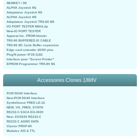
NEWKEY / 80
ALPHA Joystick M1
Adaptateur Joystick M1
ALPHA Joystick M3
Adaptateur Joystick TRS-80 M3
I/O PORT TESTER MIII/4,4p
New-IO PORT TESTER
Apparat Inc. PROM blaster
TRS-80 BUFFERED EI CABLE
TRS-80 M1 Carte Buffer expansion
Edge card estender 40/50 pins
Plug'N power N°26-1182
Interface pour "Screen Printer"
EPROM Programmer TRS-80 M1
Accessoires Clones 1/III/IV
PCM 50/40 Interface
New-PCM 50/40 Interface
Synthétiseur FRED LE-16
NEW_VG_FRED_SYNTH
RS232-C EACA EG-3020
New- EG3020 RS232-C
RS232-C AGRO DATA
Clavier PROF-80
Modules A/D & TTL