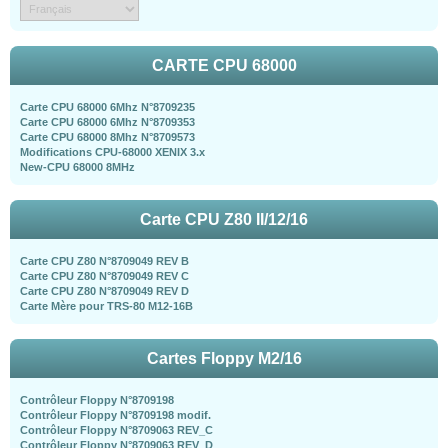
CARTE CPU 68000
Carte CPU 68000 6Mhz N°8709235
Carte CPU 68000 6Mhz N°8709353
Carte CPU 68000 8Mhz N°8709573
Modifications CPU-68000 XENIX 3.x
New-CPU 68000 8MHz
Carte CPU Z80 II/12/16
Carte CPU Z80 N°8709049 REV B
Carte CPU Z80 N°8709049 REV C
Carte CPU Z80 N°8709049 REV D
Carte Mère pour TRS-80 M12-16B
Cartes Floppy M2/16
Contrôleur Floppy N°8709198
Contrôleur Floppy N°8709198 modif.
Contrôleur Floppy N°8709063 REV_C
Contrôleur Floppy N°8709063 REV_D