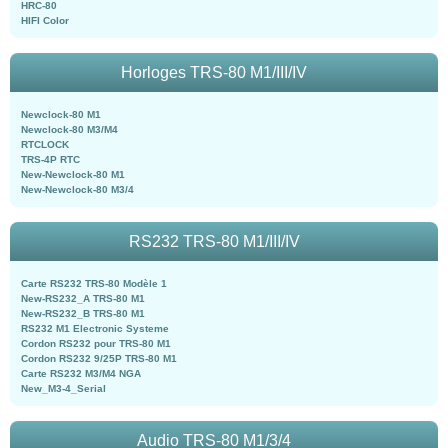
HRC-80
HIFI Color
Horloges TRS-80 M1/III/IV
Newclock-80 M1
Newclock-80 M3/M4
RTCLOCK
TRS-4P RTC
New-Newclock-80 M1
New-Newclock-80 M3/4
RS232 TRS-80 M1/III/IV
Carte RS232 TRS-80 Modèle 1
New-RS232_A TRS-80 M1
New-RS232_B TRS-80 M1
RS232 M1 Electronic Systeme
Cordon RS232 pour TRS-80 M1
Cordon RS232 9/25P TRS-80 M1
Carte RS232 M3/M4 NGA
New_M3-4_Serial
Audio TRS-80 M1/3/4