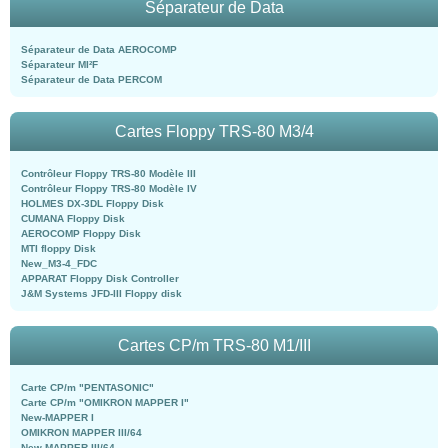
Séparateur de Data
Séparateur de Data AEROCOMP
Séparateur MI²F
Séparateur de Data PERCOM
Cartes Floppy TRS-80 M3/4
Contrôleur Floppy TRS-80 Modèle III
Contrôleur Floppy TRS-80 Modèle IV
HOLMES DX-3DL Floppy Disk
CUMANA Floppy Disk
AEROCOMP Floppy Disk
MTI floppy Disk
New_M3-4_FDC
APPARAT Floppy Disk Controller
J&M Systems JFD-III Floppy disk
Cartes CP/m TRS-80 M1/III
Carte CP/m "PENTASONIC"
Carte CP/m "OMIKRON MAPPER I"
New-MAPPER I
OMIKRON MAPPER III/64
New-MAPPER III/64