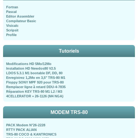
Fortran
Pascal
Editor Assembler
Compilateur Basic
Visicalc
Scripsit
Profile
Tutoriels
Modifications HD 5Mo/12Mo
Installation HD Newdos80 V2.5
LDOS 5.3.1 M1 bootable DF, DD, 80
Enregistrez 1,2Mo en 3,5" TRS-80 M1
Floppy SONY MPF 920 pour TRS-80
Remplacer ligne à retard DDU-4-7835
Réparation KEY TRS-80 M1 L2 / M3
4CELLERATOR + 26-1126 (M4 NGA)
MODEM TRS-80
PACK Modem N°26-2228
RTTY PACK ALIAN
TRS-80 COCO & KANTRONICS