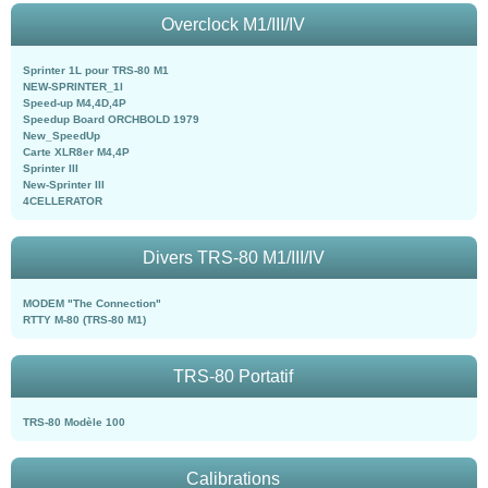
Overclock M1/III/IV
Sprinter 1L pour TRS-80 M1
NEW-SPRINTER_1l
Speed-up M4,4D,4P
Speedup Board ORCHBOLD 1979
New_SpeedUp
Carte XLR8er M4,4P
Sprinter III
New-Sprinter III
4CELLERATOR
Divers TRS-80 M1/III/IV
MODEM "The Connection"
RTTY M-80 (TRS-80 M1)
TRS-80 Portatif
TRS-80 Modèle 100
Calibrations