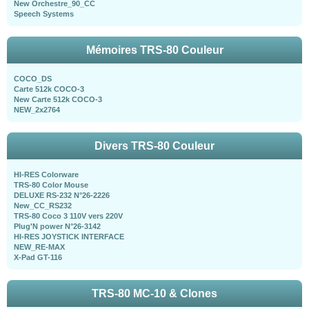
New Orchestre_90_CC
Speech Systems
Mémoires TRS-80 Couleur
COCO_DS
Carte 512k COCO-3
New Carte 512k COCO-3
NEW_2x2764
Divers TRS-80 Couleur
HI-RES Colorware
TRS-80 Color Mouse
DELUXE RS-232 N°26-2226
New_CC_RS232
TRS-80 Coco 3 110V vers 220V
Plug'N power N°26-3142
HI-RES JOYSTICK INTERFACE
NEW_RE-MAX
X-Pad GT-116
TRS-80 MC-10 & Clones