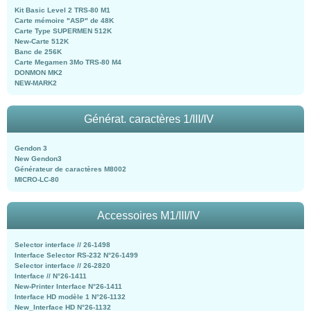
Kit Basic Level 2 TRS-80 M1
Carte mémoire "ASP" de 48K
Carte Type SUPERMEN 512K
New-Carte 512K
Banc de 256K
Carte Megamen 3Mo TRS-80 M4
DONMON MK2
NEW-MARK2
Générat. caractères 1/III/IV
Gendon 3
New Gendon3
Générateur de caractères M8002
MICRO-LC-80
Accessoires M1/III/IV
Selector interface // 26-1498
Interface Selector RS-232 N°26-1499
Selector interface // 26-2820
Interface // N°26-1411
New-Printer Interface N°26-1411
Interface HD modèle 1 N°26-1132
New_Interface HD N°26-1132