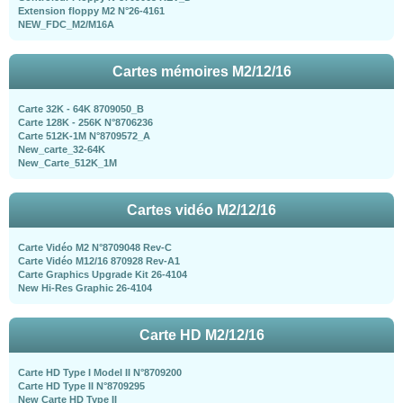
Extension floppy M2 N°26-4161
NEW_FDC_M2/M16A
Cartes mémoires M2/12/16
Carte 32K - 64K 8709050_B
Carte 128K - 256K N°8706236
Carte 512K-1M N°8709572_A
New_carte_32-64K
New_Carte_512K_1M
Cartes vidéo M2/12/16
Carte Vidéo M2 N°8709048 Rev-C
Carte Vidéo M12/16 870928 Rev-A1
Carte Graphics Upgrade Kit 26-4104
New Hi-Res Graphic 26-4104
Carte HD M2/12/16
Carte HD Type I Model II N°8709200
Carte HD Type II N°8709295
New Carte HD Type II