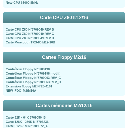
New-CPU 68000 8MHz
Carte CPU Z80 II/12/16
Carte CPU Z80 N°8709049 REV B
Carte CPU Z80 N°8709049 REV C
Carte CPU Z80 N°8709049 REV D
Carte Mère pour TRS-80 M12-16B
Cartes Floppy M2/16
Contrôleur Floppy N°8709198
Contrôleur Floppy N°8709198 modif.
Contrôleur Floppy N°8709063 REV_C
Contrôleur Floppy N°8709063 REV_D
Extension floppy M2 N°26-4161
NEW_FDC_M2/M16A
Cartes mémoires M2/12/16
Carte 32K - 64K 8709050_B
Carte 128K - 256K N°8706236
Carte 512K-1M N°8709572_A