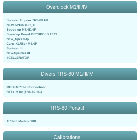
Overclock M1/III/IV
Sprinter 1L pour TRS-80 M1
NEW-SPRINTER_1l
Speed-up M4,4D,4P
Speedup Board ORCHBOLD 1979
New_SpeedUp
Carte XLR8er M4,4P
Sprinter III
New-Sprinter III
4CELLERATOR
Divers TRS-80 M1/III/IV
MODEM "The Connection"
RTTY M-80 (TRS-80 M1)
TRS-80 Portatif
TRS-80 Modèle 100
Calibrations