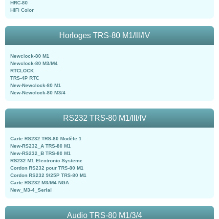
HRC-80
HIFI Color
Horloges TRS-80 M1/III/IV
Newclock-80 M1
Newclock-80 M3/M4
RTCLOCK
TRS-4P RTC
New-Newclock-80 M1
New-Newclock-80 M3/4
RS232 TRS-80 M1/III/IV
Carte RS232 TRS-80 Modèle 1
New-RS232_A TRS-80 M1
New-RS232_B TRS-80 M1
RS232 M1 Electronic Systeme
Cordon RS232 pour TRS-80 M1
Cordon RS232 9/25P TRS-80 M1
Carte RS232 M3/M4 NGA
New_M3-4_Serial
Audio TRS-80 M1/3/4