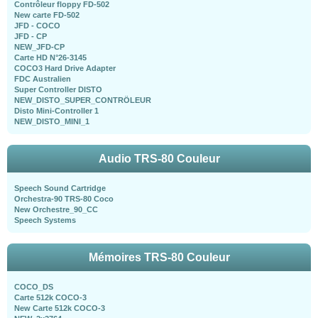
Contrôleur floppy FD-502
New carte FD-502
JFD - COCO
JFD - CP
NEW_JFD-CP
Carte HD N°26-3145
COCO3 Hard Drive Adapter
FDC Australien
Super Controller DISTO
NEW_DISTO_SUPER_CONTRÖLEUR
Disto Mini-Controller 1
NEW_DISTO_MINI_1
Audio TRS-80 Couleur
Speech Sound Cartridge
Orchestra-90 TRS-80 Coco
New Orchestre_90_CC
Speech Systems
Mémoires TRS-80 Couleur
COCO_DS
Carte 512k COCO-3
New Carte 512k COCO-3