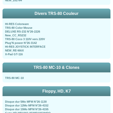
NEW_2x2764
Divers TRS-80 Couleur
HI-RES Colorware
TRS-80 Color Mouse
DELUXE RS-232 N°26-2226
New_CC_RS232
TRS-80 Coco 3 110V vers 220V
Plug'N power N°26-3142
HI-RES JOYSTICK INTERFACE
NEW_RE-MAX
X-Pad GT-116
TRS-80 MC-10 & Clones
TRS-80 MC-10
Floppy, HD, K7
Disque dur 5Mo MFM N°26-1130
Disque dur 12Mo MFM N°26-4152
Disque dur 15Mo MFM N°26-4155