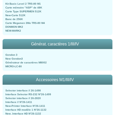
Kit Basic Level 2 TRS-80 M1
Carte mémoire "ASP" de 48K
Carte Type SUPERMEN 512K
New-Carte 512K
Banc de 256K
Carte Megamen 3Mo TRS-80 M4
DONMON MK2
NEW-MARK2
Générat. caractères 1/III/IV
Gendon 3
New Gendon3
Générateur de caractères M8002
MICRO-LC-80
Accessoires M1/III/IV
Selector interface // 26-1498
Interface Selector RS-232 N°26-1499
Selector interface // 26-2820
Interface // N°26-1411
New-Printer Interface N°26-1411
Interface HD modèle 1 N°26-1132
New_Interface HD N°26-1132