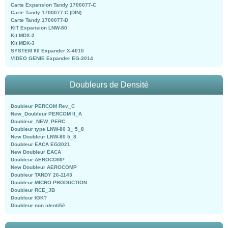
Carte Expansion Tandy 1700077-C
Carte Tandy 1700077-C (DIN)
Carte Tandy 1700077-D
KIT Expansion LNW-80
Kit MDX-2
Kit MDX-3
SYSTEM 80 Expander X-4010
VIDEO GENIE Expander EG-3014
Doubleurs de Densité
Doubleur PERCOM Rev_C
New_Doubleur PERCOM II_A
Doubleur_NEW_PERC
Doubleur type LNW-80 3_ 5_8
New Doubleur LNW-80 5_8
Doubleur EACA EG3021
New Doubleur EACA
Doubleur AEROCOMP
New Doubleur AEROCOMP
Doubleur TANDY 26-1143
Doubleur MICRO PRODUCTION
Doubleur RCE_JB
Doubleur IGK?
Doubleur non identifié