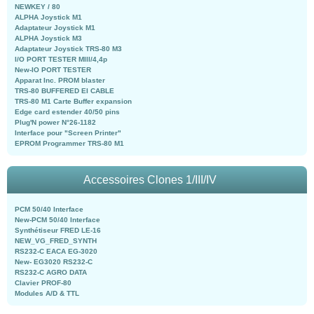
NEWKEY / 80
ALPHA Joystick M1
Adaptateur Joystick M1
ALPHA Joystick M3
Adaptateur Joystick TRS-80 M3
I/O PORT TESTER MIII/4,4p
New-IO PORT TESTER
Apparat Inc. PROM blaster
TRS-80 BUFFERED EI CABLE
TRS-80 M1 Carte Buffer expansion
Edge card estender 40/50 pins
Plug'N power N°26-1182
Interface pour "Screen Printer"
EPROM Programmer TRS-80 M1
Accessoires Clones 1/III/IV
PCM 50/40 Interface
New-PCM 50/40 Interface
Synthétiseur FRED LE-16
NEW_VG_FRED_SYNTH
RS232-C EACA EG-3020
New- EG3020 RS232-C
RS232-C AGRO DATA
Clavier PROF-80
Modules A/D & TTL