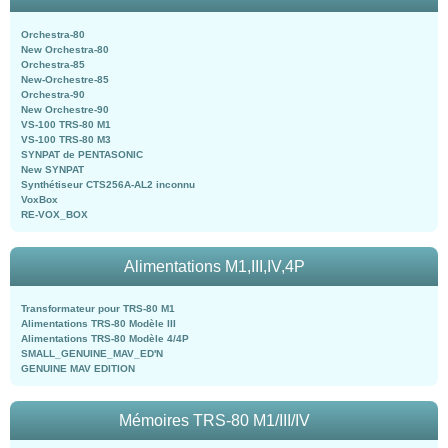
Orchestra-80
New Orchestra-80
Orchestra-85
New-Orchestre-85
Orchestra-90
New Orchestre-90
VS-100 TRS-80 M1
VS-100 TRS-80 M3
SYNPAT de PENTASONIC
New SYNPAT
Synthétiseur CTS256A-AL2 inconnu
VoxBox
RE-VOX_BOX
Alimentations M1,III,IV,4P
Transformateur pour TRS-80 M1
Alimentations TRS-80 Modèle III
Alimentations TRS-80 Modèle 4/4P
SMALL_GENUINE_MAV_ED'N
GENUINE MAV EDITION
Mémoires TRS-80 M1/III/IV