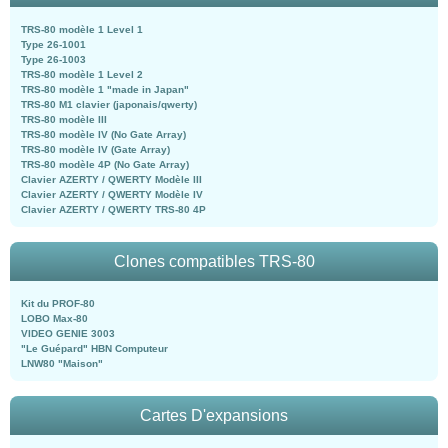
TRS-80 modèle 1 Level 1
Type 26-1001
Type 26-1003
TRS-80 modèle 1 Level 2
TRS-80 modèle 1 "made in Japan"
TRS-80 M1 clavier (japonais/qwerty)
TRS-80 modèle III
TRS-80 modèle IV (No Gate Array)
TRS-80 modèle IV (Gate Array)
TRS-80 modèle 4P (No Gate Array)
Clavier AZERTY / QWERTY Modèle III
Clavier AZERTY / QWERTY Modèle IV
Clavier AZERTY / QWERTY TRS-80 4P
Clones compatibles TRS-80
Kit du PROF-80
LOBO Max-80
VIDEO GENIE 3003
"Le Guépard" HBN Computeur
LNW80 "Maison"
Cartes D'expansions