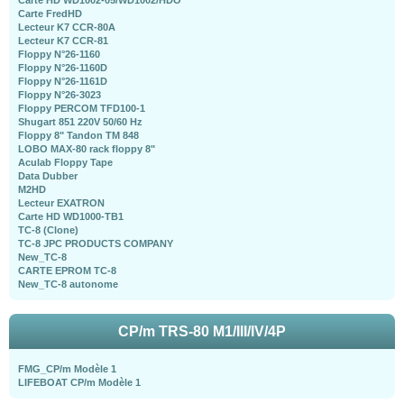
Carte HD WD1002-05/WD1002/HDO
Carte FredHD
Lecteur K7 CCR-80A
Lecteur K7 CCR-81
Floppy N°26-1160
Floppy N°26-1160D
Floppy N°26-1161D
Floppy N°26-3023
Floppy PERCOM TFD100-1
Shugart 851 220V 50/60 Hz
Floppy 8" Tandon TM 848
LOBO MAX-80 rack floppy 8"
Aculab Floppy Tape
Data Dubber
M2HD
Lecteur EXATRON
Carte HD WD1000-TB1
TC-8 (Clone)
TC-8 JPC PRODUCTS COMPANY
New_TC-8
CARTE EPROM TC-8
New_TC-8 autonome
CP/m TRS-80 M1/III/IV/4P
FMG_CP/m Modèle 1
LIFEBOAT CP/m Modèle 1