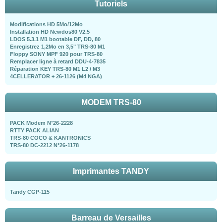
Tutoriels
Modifications HD 5Mo/12Mo
Installation HD Newdos80 V2.5
LDOS 5.3.1 M1 bootable DF, DD, 80
Enregistrez 1,2Mo en 3,5" TRS-80 M1
Floppy SONY MPF 920 pour TRS-80
Remplacer ligne à retard DDU-4-7835
Réparation KEY TRS-80 M1 L2 / M3
4CELLERATOR + 26-1126 (M4 NGA)
MODEM TRS-80
PACK Modem N°26-2228
RTTY PACK ALIAN
TRS-80 COCO & KANTRONICS
TRS-80 DC-2212 N°26-1178
Imprimantes TANDY
Tandy CGP-115
Barreau de Versailles