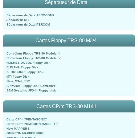
Séparateur de Data
Séparateur de Data AEROCOMP
Séparateur MI²F
Séparateur de Data PERCOM
Cartes Floppy TRS-80 M3/4
Contrôleur Floppy TRS-80 Modèle III
Contrôleur Floppy TRS-80 Modèle IV
HOLMES DX-3DL Floppy Disk
CUMANA Floppy Disk
AEROCOMP Floppy Disk
MTI floppy Disk
New_M3-4_FDC
APPARAT Floppy Disk Controller
J&M Systems JFD-III Floppy disk
Cartes CP/m TRS-80 M1/III
Carte CP/m "PENTASONIC"
Carte CP/m "OMIKRON MAPPER I"
New-MAPPER I
OMIKRON MAPPER III/64
New-MAPPER III/64