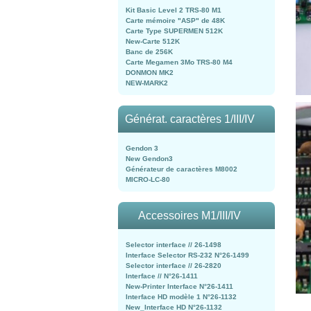
Kit Basic Level 2 TRS-80 M1
Carte mémoire "ASP" de 48K
Carte Type SUPERMEN 512K
New-Carte 512K
Banc de 256K
Carte Megamen 3Mo TRS-80 M4
DONMON MK2
NEW-MARK2
Générat. caractères 1/III/IV
Gendon 3
New Gendon3
Générateur de caractères M8002
MICRO-LC-80
Accessoires M1/III/IV
Selector interface // 26-1498
Interface Selector RS-232 N°26-1499
Selector interface // 26-2820
Interface // N°26-1411
New-Printer Interface N°26-1411
Interface HD modèle 1 N°26-1132
New_Interface HD N°26-1132