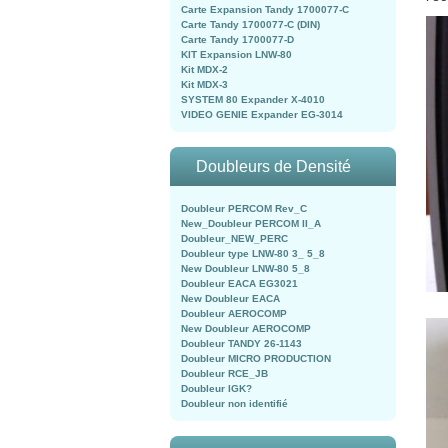
Carte Expansion Tandy 1700077-C
Carte Tandy 1700077-C (DIN)
Carte Tandy 1700077-D
KIT Expansion LNW-80
Kit MDX-2
Kit MDX-3
SYSTEM 80 Expander X-4010
VIDEO GENIE Expander EG-3014
Doubleurs de Densité
Doubleur PERCOM Rev_C
New_Doubleur PERCOM II_A
Doubleur_NEW_PERC
Doubleur type LNW-80 3_ 5_8
New Doubleur LNW-80 5_8
Doubleur EACA EG3021
New Doubleur EACA
Doubleur AEROCOMP
New Doubleur AEROCOMP
Doubleur TANDY 26-1143
Doubleur MICRO PRODUCTION
Doubleur RCE_JB
Doubleur IGK?
Doubleur non identifié