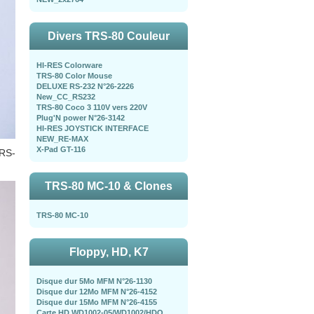
Divers TRS-80 Couleur
HI-RES Colorware
TRS-80 Color Mouse
DELUXE RS-232 N°26-2226
New_CC_RS232
TRS-80 Coco 3 110V vers 220V
Plug'N power N°26-3142
HI-RES JOYSTICK INTERFACE
NEW_RE-MAX
X-Pad GT-116
TRS-
TRS-80 MC-10 & Clones
TRS-80 MC-10
Floppy, HD, K7
Disque dur 5Mo MFM N°26-1130
Disque dur 12Mo MFM N°26-4152
Disque dur 15Mo MFM N°26-4155
Carte HD WD1002-05/WD1002/HDO