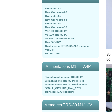
Orchestra-80
New Orchestra-80
Orchestra-85
New-Orchestre-85
Orchestra-90
New Orchestre-90
VS-100 TRS-80 M1
VS-100 TRS-80 M3
SYNPAT de PENTASONIC
New SYNPAT
Synthétiseur CTS256A-AL2 inconnu
VoxBox
RE-VOX_BOX
Son
80 
Alimentations M1,III,IV,4P
Transformateur pour TRS-80 M1
Alimentations TRS-80 Modèle III
Alimentations TRS-80 Modèle 4/4P
SMALL_GENUINE_MAV_ED'N
GENUINE MAV EDITION
Mémoires TRS-80 M1/III/IV