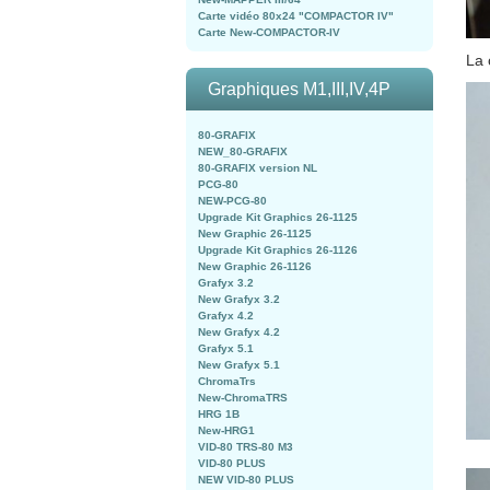
Carte vidéo 80x24 "COMPACTOR IV"
Carte New-COMPACTOR-IV
La 
Graphiques M1,III,IV,4P
80-GRAFIX
NEW_80-GRAFIX
80-GRAFIX version NL
PCG-80
NEW-PCG-80
Upgrade Kit Graphics 26-1125
New Graphic 26-1125
Upgrade Kit Graphics 26-1126
New Graphic 26-1126
Grafyx 3.2
New Grafyx 3.2
Grafyx 4.2
New Grafyx 4.2
Grafyx 5.1
New Grafyx 5.1
ChromaTrs
New-ChromaTRS
HRG 1B
New-HRG1
VID-80 TRS-80 M3
VID-80 PLUS
NEW VID-80 PLUS