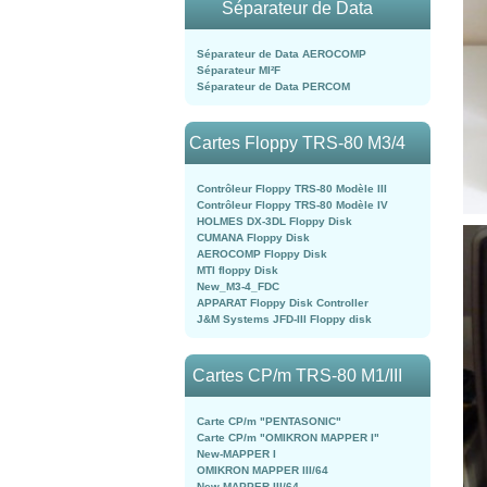
Séparateur de Data
Séparateur de Data AEROCOMP
Séparateur MI²F
Séparateur de Data PERCOM
Cartes Floppy TRS-80 M3/4
Contrôleur Floppy TRS-80 Modèle III
Contrôleur Floppy TRS-80 Modèle IV
HOLMES DX-3DL Floppy Disk
CUMANA Floppy Disk
AEROCOMP Floppy Disk
MTI floppy Disk
New_M3-4_FDC
APPARAT Floppy Disk Controller
J&M Systems JFD-III Floppy disk
Cartes CP/m TRS-80 M1/III
Carte CP/m "PENTASONIC"
Carte CP/m "OMIKRON MAPPER I"
New-MAPPER I
OMIKRON MAPPER III/64
New-MAPPER III/64