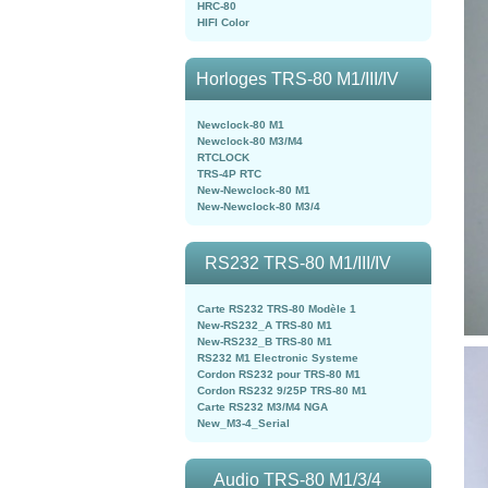
HRC-80
HIFI Color
Horloges TRS-80 M1/III/IV
Newclock-80 M1
Newclock-80 M3/M4
RTCLOCK
TRS-4P RTC
New-Newclock-80 M1
New-Newclock-80 M3/4
RS232 TRS-80 M1/III/IV
Carte RS232 TRS-80 Modèle 1
New-RS232_A TRS-80 M1
New-RS232_B TRS-80 M1
RS232 M1 Electronic Systeme
Cordon RS232 pour TRS-80 M1
Cordon RS232 9/25P TRS-80 M1
Carte RS232 M3/M4 NGA
New_M3-4_Serial
Audio TRS-80 M1/3/4