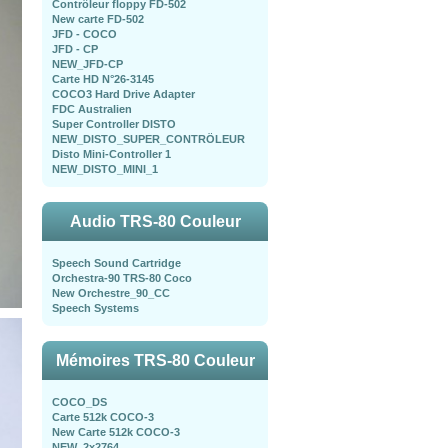
Contrôleur floppy FD-502
New carte FD-502
JFD - COCO
JFD - CP
NEW_JFD-CP
Carte HD N°26-3145
COCO3 Hard Drive Adapter
FDC Australien
Super Controller DISTO
NEW_DISTO_SUPER_CONTRÖLEUR
Disto Mini-Controller 1
NEW_DISTO_MINI_1
Audio TRS-80 Couleur
Speech Sound Cartridge
Orchestra-90 TRS-80 Coco
New Orchestre_90_CC
Speech Systems
Mémoires TRS-80 Couleur
COCO_DS
Carte 512k COCO-3
New Carte 512k COCO-3
NEW_2x2764