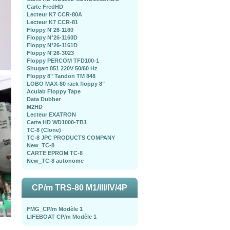
Carte FredHD
Lecteur K7 CCR-80A
Lecteur K7 CCR-81
Floppy N°26-1160
Floppy N°26-1160D
Floppy N°26-1161D
Floppy N°26-3023
Floppy PERCOM TFD100-1
Shugart 851 220V 50/60 Hz
Floppy 8" Tandon TM 848
LOBO MAX-80 rack floppy 8"
Aculab Floppy Tape
Data Dubber
M2HD
Lecteur EXATRON
Carte HD WD1000-TB1
TC-8 (Clone)
TC-8 JPC PRODUCTS COMPANY
New_TC-8
CARTE EPROM TC-8
New_TC-8 autonome
CP/m TRS-80 M1/III/IV/4P
FMG_CP/m Modèle 1
LIFEBOAT CP/m Modèle 1