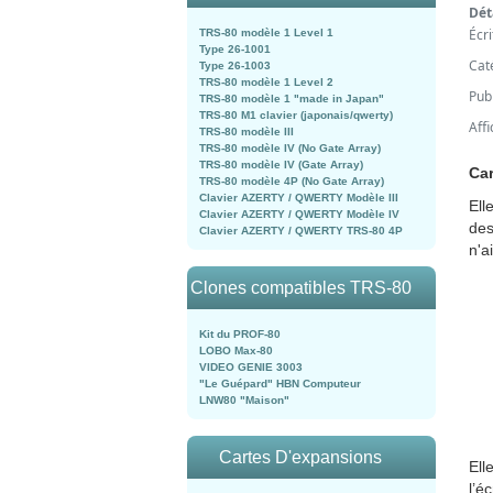
Dét
Écr
TRS-80 modèle 1 Level 1
Type 26-1001
Cat
Type 26-1003
TRS-80 modèle 1 Level 2
Pub
TRS-80 modèle 1 "made in Japan"
TRS-80 M1 clavier (japonais/qwerty)
Aff
TRS-80 modèle III
TRS-80 modèle IV (No Gate Array)
TRS-80 modèle IV (Gate Array)
Car
TRS-80 modèle 4P (No Gate Array)
Clavier AZERTY / QWERTY Modèle III
Ell
Clavier AZERTY / QWERTY Modèle IV
des
Clavier AZERTY / QWERTY TRS-80 4P
n'a
Clones compatibles TRS-80
Kit du PROF-80
LOBO Max-80
VIDEO GENIE 3003
"Le Guépard" HBN Computeur
LNW80 "Maison"
Cartes D'expansions
Ell
l’é