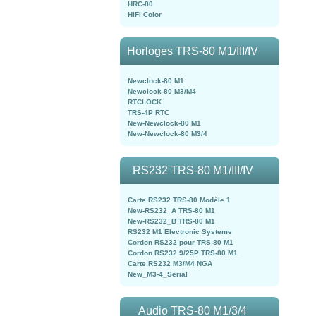
HRC-80
HIFI Color
Horloges TRS-80 M1/III/IV
Newclock-80 M1
Newclock-80 M3/M4
RTCLOCK
TRS-4P RTC
New-Newclock-80 M1
New-Newclock-80 M3/4
RS232 TRS-80 M1/III/IV
Carte RS232 TRS-80 Modèle 1
New-RS232_A TRS-80 M1
New-RS232_B TRS-80 M1
RS232 M1 Electronic Systeme
Cordon RS232 pour TRS-80 M1
Cordon RS232 9/25P TRS-80 M1
Carte RS232 M3/M4 NGA
New_M3-4_Serial
Audio TRS-80 M1/3/4