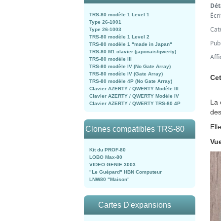
Dét
Écr
TRS-80 modèle 1 Level 1
Type 26-1001
Cat
Type 26-1003
TRS-80 modèle 1 Level 2
Pub
TRS-80 modèle 1 "made in Japan"
TRS-80 M1 clavier (japonais/qwerty)
Aff
TRS-80 modèle III
TRS-80 modèle IV (No Gate Array)
TRS-80 modèle IV (Gate Array)
Cet
TRS-80 modèle 4P (No Gate Array)
Clavier AZERTY / QWERTY Modèle III
Clavier AZERTY / QWERTY Modèle IV
La 
Clavier AZERTY / QWERTY TRS-80 4P
des
Ell
Clones compatibles TRS-80
Vu
Kit du PROF-80
LOBO Max-80
VIDEO GENIE 3003
"Le Guépard" HBN Computeur
LNW80 "Maison"
Cartes D'expansions