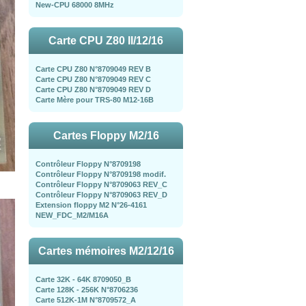
New-CPU 68000 8MHz
Carte CPU Z80 II/12/16
Carte CPU Z80 N°8709049 REV B
Carte CPU Z80 N°8709049 REV C
Carte CPU Z80 N°8709049 REV D
Carte Mère pour TRS-80 M12-16B
Cartes Floppy M2/16
Contrôleur Floppy N°8709198
Contrôleur Floppy N°8709198 modif.
Contrôleur Floppy N°8709063 REV_C
Contrôleur Floppy N°8709063 REV_D
Extension floppy M2 N°26-4161
NEW_FDC_M2/M16A
Cartes mémoires M2/12/16
Carte 32K - 64K 8709050_B
Carte 128K - 256K N°8706236
Carte 512K-1M N°8709572_A