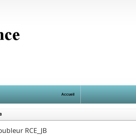
Accueil
B
oubleur RCE_JB