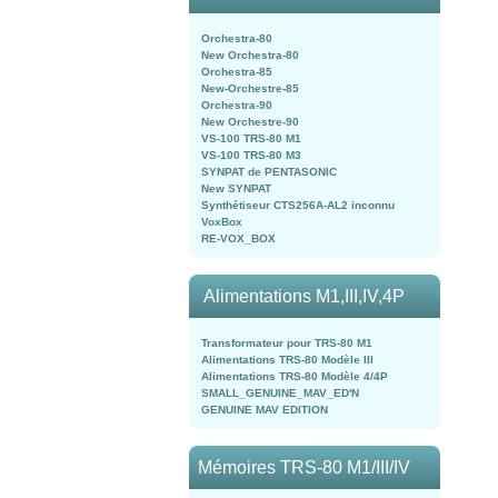
Orchestra-80
New Orchestra-80
Orchestra-85
New-Orchestre-85
Orchestra-90
New Orchestre-90
VS-100 TRS-80 M1
VS-100 TRS-80 M3
SYNPAT de PENTASONIC
New SYNPAT
Synthétiseur CTS256A-AL2 inconnu
VoxBox
RE-VOX_BOX
Alimentations M1,III,IV,4P
Transformateur pour TRS-80 M1
Alimentations TRS-80 Modèle III
Alimentations TRS-80 Modèle 4/4P
SMALL_GENUINE_MAV_ED'N
GENUINE MAV EDITION
Mémoires TRS-80 M1/III/IV