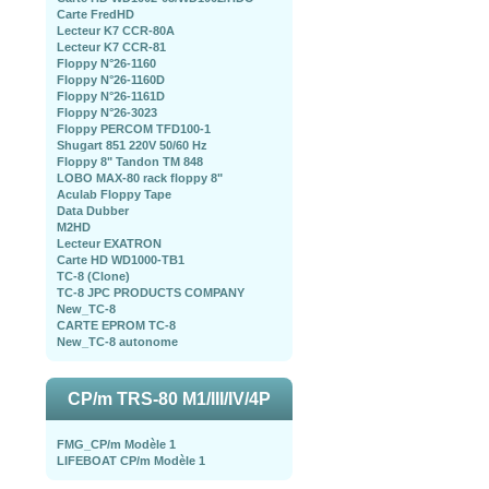
Carte FredHD
Lecteur K7 CCR-80A
Lecteur K7 CCR-81
Floppy N°26-1160
Floppy N°26-1160D
Floppy N°26-1161D
Floppy N°26-3023
Floppy PERCOM TFD100-1
Shugart 851 220V 50/60 Hz
Floppy 8" Tandon TM 848
LOBO MAX-80 rack floppy 8"
Aculab Floppy Tape
Data Dubber
M2HD
Lecteur EXATRON
Carte HD WD1000-TB1
TC-8 (Clone)
TC-8 JPC PRODUCTS COMPANY
New_TC-8
CARTE EPROM TC-8
New_TC-8 autonome
CP/m TRS-80 M1/III/IV/4P
FMG_CP/m Modèle 1
LIFEBOAT CP/m Modèle 1