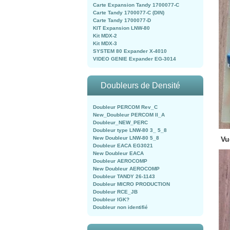
Carte Expansion Tandy 1700077-C
Carte Tandy 1700077-C (DIN)
Carte Tandy 1700077-D
KIT Expansion LNW-80
Kit MDX-2
Kit MDX-3
SYSTEM 80 Expander X-4010
VIDEO GENIE Expander EG-3014
Doubleurs de Densité
Doubleur PERCOM Rev_C
New_Doubleur PERCOM II_A
Doubleur_NEW_PERC
Doubleur type LNW-80 3_ 5_8
New Doubleur LNW-80 5_8
Vu
Doubleur EACA EG3021
New Doubleur EACA
Doubleur AEROCOMP
New Doubleur AEROCOMP
Doubleur TANDY 26-1143
Doubleur MICRO PRODUCTION
Doubleur RCE_JB
Doubleur IGK?
Doubleur non identifié