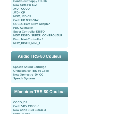
Contrôleur floppy FD-502
New carte FD-502
JFD - COCO
JFD - CP
NEW_JFD-CP
Carte HD N°26-3145
COCO3 Hard Drive Adapter
FDC Australien
Super Controller DISTO
NEW_DISTO_SUPER_CONTRÖLEUR
Disto Mini-Controller 1
NEW_DISTO_MINI_1
Audio TRS-80 Couleur
Speech Sound Cartridge
Orchestra-90 TRS-80 Coco
New Orchestre_90_CC
Speech Systems
Mémoires TRS-80 Couleur
COCO_DS
Carte 512k COCO-3
New Carte 512k COCO-3
NEW_2x2764