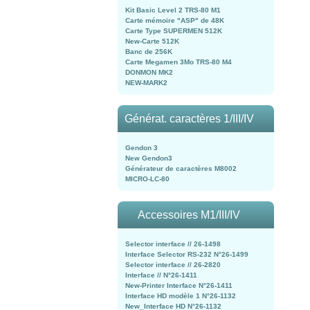
Kit Basic Level 2 TRS-80 M1
Carte mémoire "ASP" de 48K
Carte Type SUPERMEN 512K
New-Carte 512K
Banc de 256K
Carte Megamen 3Mo TRS-80 M4
DONMON MK2
NEW-MARK2
Générat. caractères 1/III/IV
Gendon 3
New Gendon3
Générateur de caractères M8002
MICRO-LC-80
Accessoires M1/III/IV
Selector interface // 26-1498
Interface Selector RS-232 N°26-1499
Selector interface // 26-2820
Interface // N°26-1411
New-Printer Interface N°26-1411
Interface HD modèle 1 N°26-1132
New_Interface HD N°26-1132