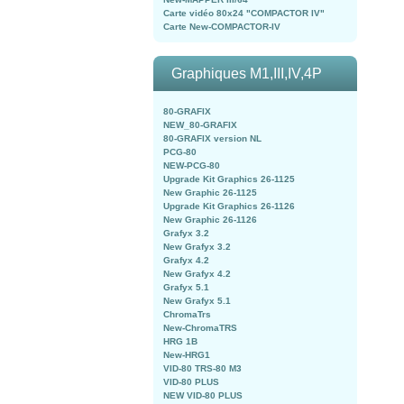
Carte vidéo 80x24 "COMPACTOR IV"
Carte New-COMPACTOR-IV
Graphiques M1,III,IV,4P
80-GRAFIX
NEW_80-GRAFIX
80-GRAFIX version NL
PCG-80
NEW-PCG-80
Upgrade Kit Graphics 26-1125
New Graphic 26-1125
Upgrade Kit Graphics 26-1126
New Graphic 26-1126
Grafyx 3.2
New Grafyx 3.2
Grafyx 4.2
New Grafyx 4.2
Grafyx 5.1
New Grafyx 5.1
ChromaTrs
New-ChromaTRS
HRG 1B
New-HRG1
VID-80 TRS-80 M3
VID-80 PLUS
NEW VID-80 PLUS