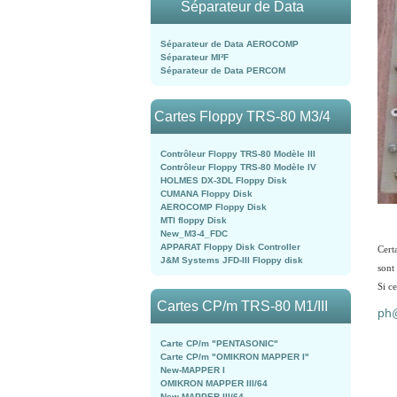
Séparateur de Data
Séparateur de Data AEROCOMP
Séparateur MI²F
Séparateur de Data PERCOM
Cartes Floppy TRS-80 M3/4
Contrôleur Floppy TRS-80 Modèle III
Contrôleur Floppy TRS-80 Modèle IV
HOLMES DX-3DL Floppy Disk
CUMANA Floppy Disk
AEROCOMP Floppy Disk
MTI floppy Disk
New_M3-4_FDC
APPARAT Floppy Disk Controller
Cert
J&M Systems JFD-III Floppy disk
sont
Si ce
Cartes CP/m TRS-80 M1/III
ph@
Carte CP/m "PENTASONIC"
Carte CP/m "OMIKRON MAPPER I"
New-MAPPER I
OMIKRON MAPPER III/64
New-MAPPER III/64