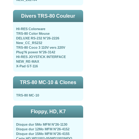
Divers TRS-80 Couleur
HI-RES Colorware
TRS-80 Color Mouse
DELUXE RS-232 N°26-2226
New_CC_RS232
TRS-80 Coco 3 110V vers 220V
Plug'N power N°26-3142
HI-RES JOYSTICK INTERFACE
NEW_RE-MAX
X-Pad GT-116
TRS-80 MC-10 & Clones
TRS-80 MC-10
Floppy, HD, K7
Disque dur 5Mo MFM N°26-1130
Disque dur 12Mo MFM N°26-4152
Disque dur 15Mo MFM N°26-4155
Carte HD WD1002-05/WD1002/HDO