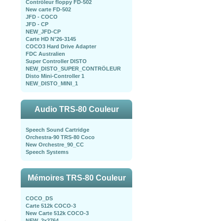
Contrôleur floppy FD-502
New carte FD-502
JFD - COCO
JFD - CP
NEW_JFD-CP
Carte HD N°26-3145
COCO3 Hard Drive Adapter
FDC Australien
Super Controller DISTO
NEW_DISTO_SUPER_CONTRÖLEUR
Disto Mini-Controller 1
NEW_DISTO_MINI_1
Audio TRS-80 Couleur
Speech Sound Cartridge
Orchestra-90 TRS-80 Coco
New Orchestre_90_CC
Speech Systems
Mémoires TRS-80 Couleur
COCO_DS
Carte 512k COCO-3
New Carte 512k COCO-3
NEW_2x2764