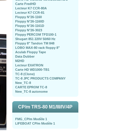
Carte FredHD
Lecteur K7 CCR-80A
Lecteur K7 CCR-81
Floppy N°26-1160
Floppy N°26-1160D
Floppy N°26-1161D
Floppy N°26-3023
Floppy PERCOM TFD100-1
Shugart 851 220V 50/60 Hz
Floppy 8" Tandon TM 848
LOBO MAX-80 rack floppy 8"
Aculab Floppy Tape
Data Dubber
M2HD
Lecteur EXATRON
Carte HD WD1000-TB1
TC-8 (Clone)
TC-8 JPC PRODUCTS COMPANY
New_TC-8
CARTE EPROM TC-8
New_TC-8 autonome
CP/m TRS-80 M1/III/IV/4P
FMG_CP/m Modèle 1
LIFEBOAT CP/m Modèle 1