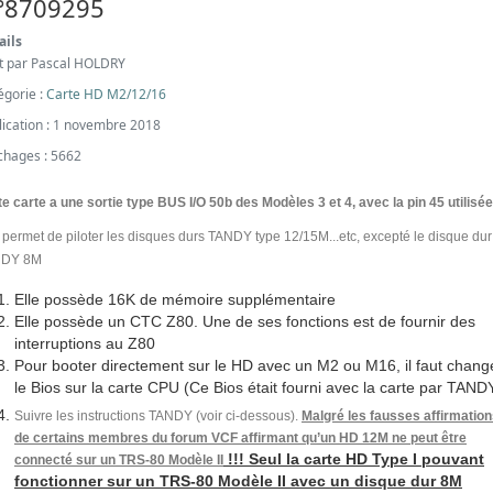
°8709295
ails
it par
Pascal HOLDRY
égorie :
Carte HD M2/12/16
lication : 1 novembre 2018
ichages : 5662
te carte a une sortie type BUS I/O 50b des Modèles 3 et 4, avec la pin 45 utilisée
 permet de piloter les disques durs TANDY type 12/15M...etc, excepté le disque dur
NDY 8M
Elle possède 16K de mémoire supplémentaire
Elle possède un CTC Z80. Une de ses fonctions est de fournir des
interruptions au Z80
Pour booter directement sur le HD avec un M2 ou M16, il faut chang
le Bios sur la carte CPU (Ce Bios était fourni avec la carte par TAND
Suivre les instructions TANDY (voir ci-dessous).
Malgré les fausses affirmatio
de certains membres du forum VCF affirmant qu’un HD 12M ne peut être
!!! Seul la carte HD Type I pouvant
connecté sur un TRS-80 Modèle II
fonctionner sur un TRS-80 Modèle II avec un disque dur 8M