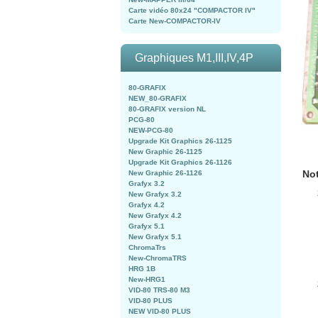
Carte vidéo 80x24 "COMPACTOR IV"
Carte New-COMPACTOR-IV
Graphiques M1,III,IV,4P
80-GRAFIX
NEW_80-GRAFIX
80-GRAFIX version NL
PCG-80
NEW-PCG-80
Upgrade Kit Graphics 26-1125
New Graphic 26-1125
Upgrade Kit Graphics 26-1126
Not
New Graphic 26-1126
Grafyx 3.2
New Grafyx 3.2
Grafyx 4.2
New Grafyx 4.2
Grafyx 5.1
New Grafyx 5.1
ChromaTrs
New-ChromaTRS
HRG 1B
New-HRG1
VID-80 TRS-80 M3
VID-80 PLUS
NEW VID-80 PLUS