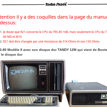
tention il y a des coquilles dans la page du manu
-dessus:
Je doute que R21 concerne le CPU du TRS-80 16B, mais seulement le CPU du T
80 MII et M16
R21 doit être changée par une résistance de 51K Ohms et non 150 Ohms
-80 Modèle II avec son disque dur TANDY 12M qui vient de Boote
 le disque dur