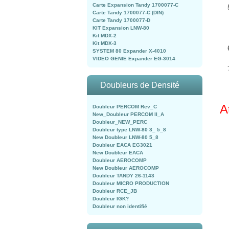
Carte Expansion Tandy 1700077-C
Carte Tandy 1700077-C (DIN)
Carte Tandy 1700077-D
KIT Expansion LNW-80
Kit MDX-2
Kit MDX-3
SYSTEM 80 Expander X-4010
VIDEO GENIE Expander EG-3014
Doubleurs de Densité
A
Doubleur PERCOM Rev_C
New_Doubleur PERCOM II_A
Doubleur_NEW_PERC
Doubleur type LNW-80 3_ 5_8
New Doubleur LNW-80 5_8
Doubleur EACA EG3021
New Doubleur EACA
Doubleur AEROCOMP
New Doubleur AEROCOMP
Doubleur TANDY 26-1143
Doubleur MICRO PRODUCTION
Doubleur RCE_JB
Doubleur IGK?
Doubleur non identifié