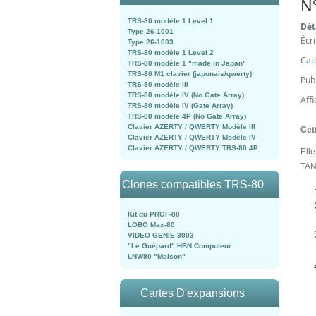
N
TRS-80 modèle 1 Level 1
Dét
Type 26-1001
Écr
Type 26-1003
TRS-80 modèle 1 Level 2
Cat
TRS-80 modèle 1 "made in Japan"
TRS-80 M1 clavier (japonais/qwerty)
Pub
TRS-80 modèle III
TRS-80 modèle IV (No Gate Array)
Aff
TRS-80 modèle IV (Gate Array)
TRS-80 modèle 4P (No Gate Array)
Clavier AZERTY / QWERTY Modèle III
Cet
Clavier AZERTY / QWERTY Modèle IV
Clavier AZERTY / QWERTY TRS-80 4P
Elle
TA
Clones compatibles TRS-80
Kit du PROF-80
LOBO Max-80
VIDEO GENIE 3003
"Le Guépard" HBN Computeur
LNW80 "Maison"
Cartes D'expansions