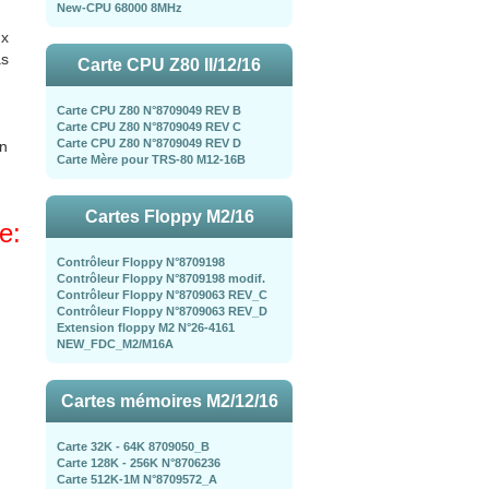
New-CPU 68000 8MHz
ux
as
Carte CPU Z80 II/12/16
Carte CPU Z80 N°8709049 REV B
Carte CPU Z80 N°8709049 REV C
Carte CPU Z80 N°8709049 REV D
en
Carte Mère pour TRS-80 M12-16B
Cartes Floppy M2/16
e:
Contrôleur Floppy N°8709198
Contrôleur Floppy N°8709198 modif.
Contrôleur Floppy N°8709063 REV_C
Contrôleur Floppy N°8709063 REV_D
Extension floppy M2 N°26-4161
NEW_FDC_M2/M16A
Cartes mémoires M2/12/16
Carte 32K - 64K 8709050_B
Carte 128K - 256K N°8706236
Carte 512K-1M N°8709572_A