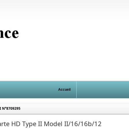
Accueil
II N°8709295
rte HD Type II Model II/16/16b/12