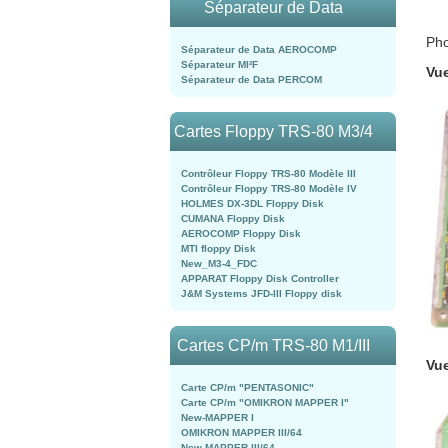
Séparateur de Data
Pho
Séparateur de Data AEROCOMP
Séparateur MI²F
Vu
Séparateur de Data PERCOM
Cartes Floppy TRS-80 M3/4
Contrôleur Floppy TRS-80 Modèle III
Contrôleur Floppy TRS-80 Modèle IV
HOLMES DX-3DL Floppy Disk
CUMANA Floppy Disk
AEROCOMP Floppy Disk
MTI floppy Disk
New_M3-4_FDC
APPARAT Floppy Disk Controller
J&M Systems JFD-III Floppy disk
Cartes CP/m TRS-80 M1/III
Vu
Carte CP/m "PENTASONIC"
Carte CP/m "OMIKRON MAPPER I"
New-MAPPER I
OMIKRON MAPPER III/64
New-MAPPER III/64