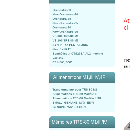
Orchestra-80
New Orchestra-80
At
Orchestra-85
New-Orchestre-85
ci
Orchestra-90
New Orchestre-90
VS-100 TRS-80 M1
VS-100 TRS-80 M3
SYNPAT de PENTASONIC
New SYNPAT
Synthétiseur CTS256A-AL2 inconnu
VoxBox
TRS
RE-VOX_BOX
sur
Alimentations M1,III,IV,4P
Transformateur pour TRS-80 M1
Alimentations TRS-80 Modèle III
Alimentations TRS-80 Modèle 4/4P
SMALL_GENUINE_MAV_ED'N
GENUINE MAV EDITION
Mémoires TRS-80 M1/III/IV