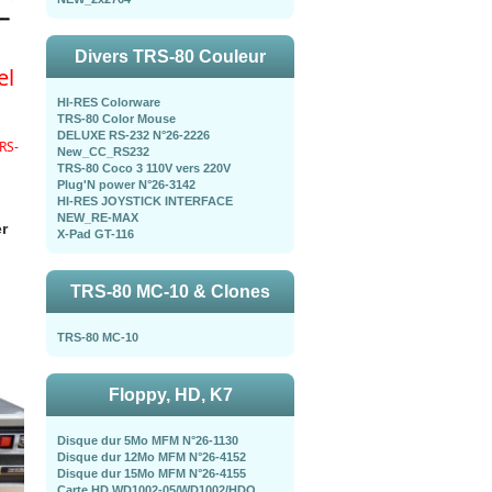
Divers TRS-80 Couleur
el
HI-RES Colorware
TRS-80 Color Mouse
DELUXE RS-232 N°26-2226
RS-
New_CC_RS232
TRS-80 Coco 3 110V vers 220V
Plug'N power N°26-3142
HI-RES JOYSTICK INTERFACE
NEW_RE-MAX
r
X-Pad GT-116
TRS-80 MC-10 & Clones
TRS-80 MC-10
Floppy, HD, K7
Disque dur 5Mo MFM N°26-1130
Disque dur 12Mo MFM N°26-4152
Disque dur 15Mo MFM N°26-4155
Carte HD WD1002-05/WD1002/HDO