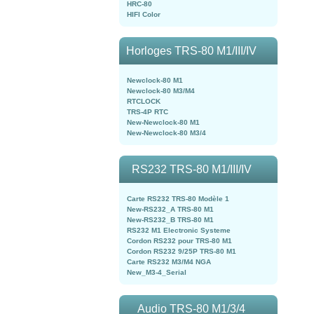
HRC-80
HIFI Color
Horloges TRS-80 M1/III/IV
Newclock-80 M1
Newclock-80 M3/M4
RTCLOCK
TRS-4P RTC
New-Newclock-80 M1
New-Newclock-80 M3/4
RS232 TRS-80 M1/III/IV
Carte RS232 TRS-80 Modèle 1
New-RS232_A TRS-80 M1
New-RS232_B TRS-80 M1
RS232 M1 Electronic Systeme
Cordon RS232 pour TRS-80 M1
Cordon RS232 9/25P TRS-80 M1
Carte RS232 M3/M4 NGA
New_M3-4_Serial
Audio TRS-80 M1/3/4