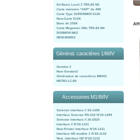
Kit Basic Level 2 TRS-80 M1
Carte mémoire "ASP" de 48K
Carte Type SUPERMEN 512K
New-Carte 512K
Aff
Banc de 256K
Carte Megamen 3Mo TRS-80 M4
DONMON MK2
NEW-MARK2
Générat. caractères 1/III/IV
Gendon 3
New Gendon3
Générateur de caractères M8002
MICRO-LC-80
Accessoires M1/III/IV
Selector interface // 26-1498
Interface Selector RS-232 N°26-1499
Selector interface // 26-2820
Interface // N°26-1411
New-Printer Interface N°26-1411
Interface HD modèle 1 N°26-1132
New_Interface HD N°26-1132