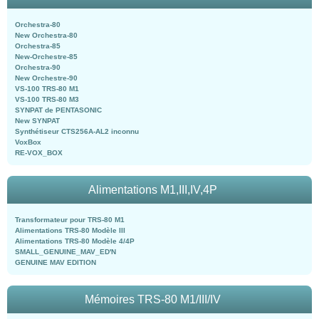
Orchestra-80
New Orchestra-80
Orchestra-85
New-Orchestre-85
Orchestra-90
New Orchestre-90
VS-100 TRS-80 M1
VS-100 TRS-80 M3
SYNPAT de PENTASONIC
New SYNPAT
Synthétiseur CTS256A-AL2 inconnu
VoxBox
RE-VOX_BOX
Alimentations M1,III,IV,4P
Transformateur pour TRS-80 M1
Alimentations TRS-80 Modèle III
Alimentations TRS-80 Modèle 4/4P
SMALL_GENUINE_MAV_ED'N
GENUINE MAV EDITION
Mémoires TRS-80 M1/III/IV