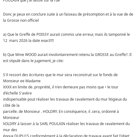
POULAIN que j'ai laissé sur la rue
Donc je peux en conclure suite à un faiseau de présomption et à la vue de de
la Grosse non officiel
a) Que le Greffe de POISSY aurait commis une erreur, mais ils tamponné le
12 mars 2026 la date exact!!!!
b) Que Mme WOOD aurait involontairement retenu la GROSSE au Greffe?. Il
est stipulé dans le jugement, je cite:
S'il ressort des écritures que le mur sera reconstruit sur le fonds de
Monsieur ee Madame
XXXX en limite de. propriété, il n'en demeure pas moins que • le tour
d'échelle S'avère
indispensable pout réaliser les travaux de ravalement du mur litigieux du
côté de la
parcelle. de Monsieur . HOLDRY. En conséquence, il .sera, ordonné à
Monsieur
liOLDRY à laisser à la SARL POULAIN réaliser les travaux de ravalement du
mur des
époux DUPU1S conformément à la déclaration de travaux ayant fait l'objet