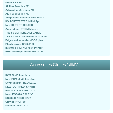
NEWKEY / 80
ALPHA Joystick M1
Adaptateur Joystick M1
ALPHA Joystick M3
Adaptateur Joystick TRS-80 M3
I/O PORT TESTER MIII/4,4p
New-IO PORT TESTER
Apparat Inc. PROM blaster
TRS-80 BUFFERED EI CABLE
TRS-80 M1 Carte Buffer expansion
Edge card estender 40/50 pins
Plug'N power N°26-1182
Interface pour "Screen Printer"
EPROM Programmer TRS-80 M1
Accessoires Clones 1/III/IV
PCM 50/40 Interface
New-PCM 50/40 Interface
Synthétiseur FRED LE-16
NEW_VG_FRED_SYNTH
RS232-C EACA EG-3020
New- EG3020 RS232-C
RS232-C AGRO DATA
Clavier PROF-80
Modules A/D & TTL