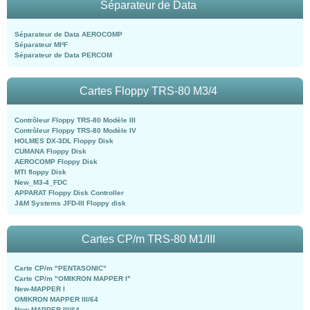
Séparateur de Data
Séparateur de Data AEROCOMP
Séparateur MI²F
Séparateur de Data PERCOM
Cartes Floppy TRS-80 M3/4
Contrôleur Floppy TRS-80 Modèle III
Contrôleur Floppy TRS-80 Modèle IV
HOLMES DX-3DL Floppy Disk
CUMANA Floppy Disk
AEROCOMP Floppy Disk
MTI floppy Disk
New_M3-4_FDC
APPARAT Floppy Disk Controller
J&M Systems JFD-III Floppy disk
Cartes CP/m TRS-80 M1/III
Carte CP/m "PENTASONIC"
Carte CP/m "OMIKRON MAPPER I"
New-MAPPER I
OMIKRON MAPPER III/64
New-MAPPER III/64