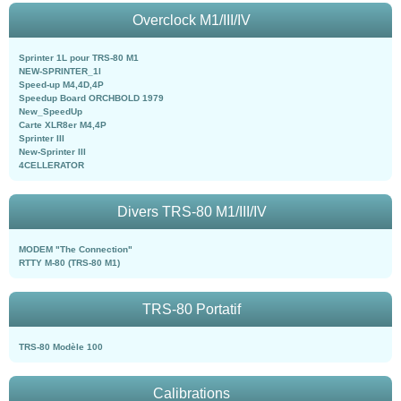
Overclock M1/III/IV
Sprinter 1L pour TRS-80 M1
NEW-SPRINTER_1l
Speed-up M4,4D,4P
Speedup Board ORCHBOLD 1979
New_SpeedUp
Carte XLR8er M4,4P
Sprinter III
New-Sprinter III
4CELLERATOR
Divers TRS-80 M1/III/IV
MODEM "The Connection"
RTTY M-80 (TRS-80 M1)
TRS-80 Portatif
TRS-80 Modèle 100
Calibrations