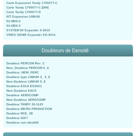
Carte Expansion Tandy 1700077-C
Carte Tandy 1700077-C (DIN)
Carte Tandy 1700077-D
KIT Expansion LNW-80
Kit MDX-2
Kit MDX-3
SYSTEM 80 Expander X-4010
VIDEO GENIE Expander EG-3014
Doubleurs de Densité
Doubleur PERCOM Rev_C
New_Doubleur PERCOM II_A
Doubleur_NEW_PERC
Doubleur type LNW-80 3_ 5_8
New Doubleur LNW-80 5_8
Doubleur EACA EG3021
New Doubleur EACA
Doubleur AEROCOMP
New Doubleur AEROCOMP
Doubleur TANDY 26-1143
Doubleur MICRO PRODUCTION
Doubleur RCE_JB
Doubleur IGK?
Doubleur non identifié