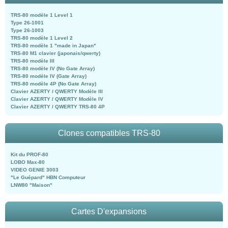
TRS-80 modèle 1 Level 1
Type 26-1001
Type 26-1003
TRS-80 modèle 1 Level 2
TRS-80 modèle 1 "made in Japan"
TRS-80 M1 clavier (japonais/qwerty)
TRS-80 modèle III
TRS-80 modèle IV (No Gate Array)
TRS-80 modèle IV (Gate Array)
TRS-80 modèle 4P (No Gate Array)
Clavier AZERTY / QWERTY Modèle III
Clavier AZERTY / QWERTY Modèle IV
Clavier AZERTY / QWERTY TRS-80 4P
Clones compatibles TRS-80
Kit du PROF-80
LOBO Max-80
VIDEO GENIE 3003
"Le Guépard" HBN Computeur
LNW80 "Maison"
Cartes D'expansions