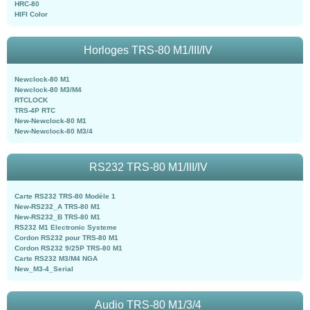
HRC-80
HIFI Color
Horloges TRS-80 M1/III/IV
Newclock-80 M1
Newclock-80 M3/M4
RTCLOCK
TRS-4P RTC
New-Newclock-80 M1
New-Newclock-80 M3/4
RS232 TRS-80 M1/III/IV
Carte RS232 TRS-80 Modèle 1
New-RS232_A TRS-80 M1
New-RS232_B TRS-80 M1
RS232 M1 Electronic Systeme
Cordon RS232 pour TRS-80 M1
Cordon RS232 9/25P TRS-80 M1
Carte RS232 M3/M4 NGA
New_M3-4_Serial
Audio TRS-80 M1/3/4