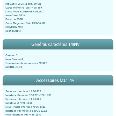
Kit Basic Level 2 TRS-80 M1
Carte mémoire "ASP" de 48K
Carte Type SUPERMEN 512K
New-Carte 512K
Banc de 256K
Carte Megamen 3Mo TRS-80 M4
DONMON MK2
NEW-MARK2
Générat. caractères 1/III/IV
Gendon 3
New Gendon3
Générateur de caractères M8002
MICRO-LC-80
Accessoires M1/III/IV
Selector interface // 26-1498
Interface Selector RS-232 N°26-1499
Selector interface // 26-2820
Interface // N°26-1411
New-Printer Interface N°26-1411
Interface HD modèle 1 N°26-1132
New_Interface HD N°26-1132