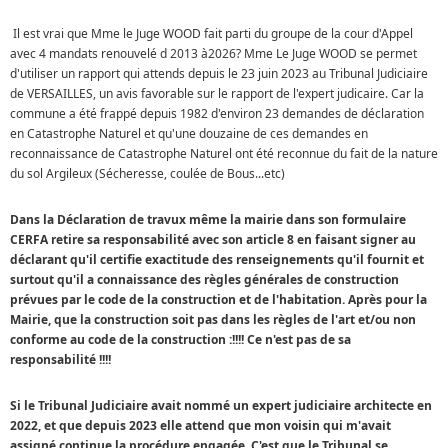
Il est vrai que Mme le Juge WOOD fait parti du groupe de la cour d'Appel
avec 4 mandats renouvelé d 2013 à2026? Mme Le Juge WOOD se permet
d'utiliser un rapport qui attends depuis le 23 juin 2023 au Tribunal Judiciaire
de VERSAILLES, un avis favorable sur le rapport de l'expert judicaire. Car la
commune a été frappé depuis 1982 d'environ 23 demandes de déclaration
en Catastrophe Naturel et qu'une douzaine de ces demandes en
reconnaissance de Catastrophe Naturel ont été reconnue du fait de la nature
du sol Argileux (Sécheresse, coulée de Bous...etc)
Dans la Déclaration de travux même la mairie dans son formulaire
CERFA retire sa responsabilité avec son article 8 en faisant signer au
déclarant qu'il certifie exactitude des renseignements qu'il fournit et
surtout qu'il a connaissance des règles générales de construction
prévues par le code de la construction et de l'habitation. Après pour la
Mairie, que la construction soit pas dans les règles de l'art et/ou non
conforme au code de la construction :!!!! Ce n'est pas de sa
responsabilité !!!!
Si le Tribunal Judiciaire avait nommé un expert judiciaire architecte en
2022, et que depuis 2023 elle attend que mon voisin qui m'avait
assigné continue la procédure engagée. C'est que le Tribunal se