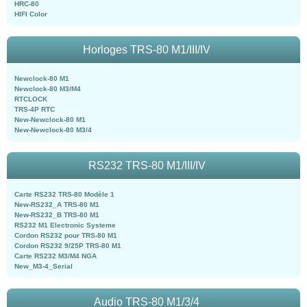
HRC-80
HIFI Color
Horloges TRS-80 M1/III/IV
Newclock-80 M1
Newclock-80 M3/M4
RTCLOCK
TRS-4P RTC
New-Newclock-80 M1
New-Newclock-80 M3/4
RS232 TRS-80 M1/III/IV
Carte RS232 TRS-80 Modèle 1
New-RS232_A TRS-80 M1
New-RS232_B TRS-80 M1
RS232 M1 Electronic Systeme
Cordon RS232 pour TRS-80 M1
Cordon RS232 9/25P TRS-80 M1
Carte RS232 M3/M4 NGA
New_M3-4_Serial
Audio TRS-80 M1/3/4