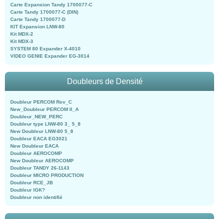
Carte Expansion Tandy 1700077-C
Carte Tandy 1700077-C (DIN)
Carte Tandy 1700077-D
KIT Expansion LNW-80
Kit MDX-2
Kit MDX-3
SYSTEM 80 Expander X-4010
VIDEO GENIE Expander EG-3014
Doubleurs de Densité
Doubleur PERCOM Rev_C
New_Doubleur PERCOM II_A
Doubleur_NEW_PERC
Doubleur type LNW-80 3_ 5_8
New Doubleur LNW-80 5_8
Doubleur EACA EG3021
New Doubleur EACA
Doubleur AEROCOMP
New Doubleur AEROCOMP
Doubleur TANDY 26-1143
Doubleur MICRO PRODUCTION
Doubleur RCE_JB
Doubleur IGK?
Doubleur non identifié