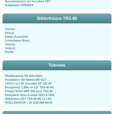
Documentation sur les tubes CRT
Adaptateur DP8303/4
Bibliothèque TRS-80
Fortran
Pascal
Editor Assembler
Compilateur Basic
Visicalc
Scripsit
Profile
Tutoriels
Modifications HD 5Mo/12Mo
Installation HD Newdos80 V2.5
LDOS 5.3.1 M1 bootable DF, DD, 80
Enregistrez 1,2Mo en 3,5" TRS-80 M1
Floppy SONY MPF 920 pour TRS-80
Remplacer ligne à retard DDU-4-7835
Réparation KEY TRS-80 M1 L2 / M3
4CELLERATOR + 26-1126 (M4 NGA)