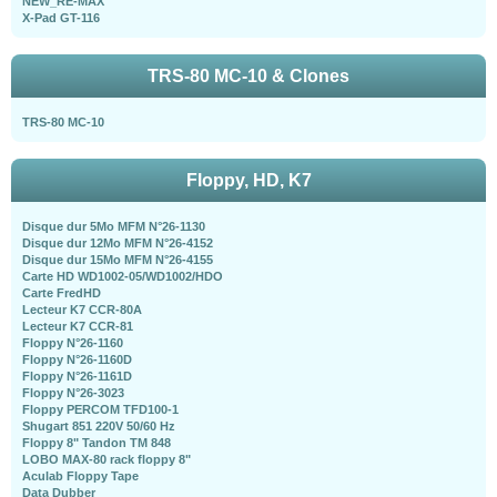
NEW_RE-MAX
X-Pad GT-116
TRS-80 MC-10 & Clones
TRS-80 MC-10
Floppy, HD, K7
Disque dur 5Mo MFM N°26-1130
Disque dur 12Mo MFM N°26-4152
Disque dur 15Mo MFM N°26-4155
Carte HD WD1002-05/WD1002/HDO
Carte FredHD
Lecteur K7 CCR-80A
Lecteur K7 CCR-81
Floppy N°26-1160
Floppy N°26-1160D
Floppy N°26-1161D
Floppy N°26-3023
Floppy PERCOM TFD100-1
Shugart 851 220V 50/60 Hz
Floppy 8" Tandon TM 848
LOBO MAX-80 rack floppy 8"
Aculab Floppy Tape
Data Dubber