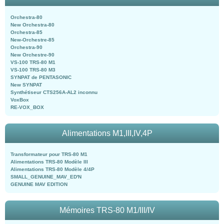
Orchestra-80
New Orchestra-80
Orchestra-85
New-Orchestre-85
Orchestra-90
New Orchestre-90
VS-100 TRS-80 M1
VS-100 TRS-80 M3
SYNPAT de PENTASONIC
New SYNPAT
Synthétiseur CTS256A-AL2 inconnu
VoxBox
RE-VOX_BOX
Alimentations M1,III,IV,4P
Transformateur pour TRS-80 M1
Alimentations TRS-80 Modèle III
Alimentations TRS-80 Modèle 4/4P
SMALL_GENUINE_MAV_ED'N
GENUINE MAV EDITION
Mémoires TRS-80 M1/III/IV