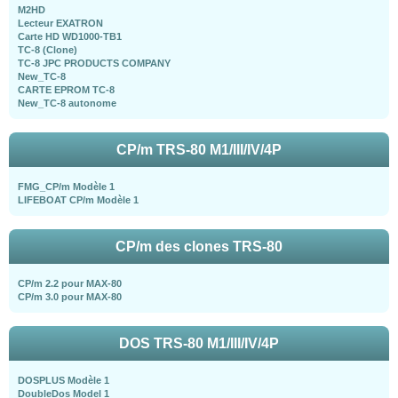
M2HD
Lecteur EXATRON
Carte HD WD1000-TB1
TC-8 (Clone)
TC-8 JPC PRODUCTS COMPANY
New_TC-8
CARTE EPROM TC-8
New_TC-8 autonome
CP/m TRS-80 M1/III/IV/4P
FMG_CP/m Modèle 1
LIFEBOAT CP/m Modèle 1
CP/m des clones TRS-80
CP/m 2.2 pour MAX-80
CP/m 3.0 pour MAX-80
DOS TRS-80 M1/III/IV/4P
DOSPLUS Modèle 1
DoubleDos Model 1