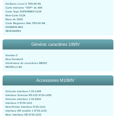
Kit Basic Level 2 TRS-80 M1
Carte mémoire "ASP" de 48K
Carte Type SUPERMEN 512K
New-Carte 512K
Banc de 256K
Carte Megamen 3Mo TRS-80 M4
DONMON MK2
NEW-MARK2
Générat. caractères 1/III/IV
Gendon 3
New Gendon3
Générateur de caractères M8002
MICRO-LC-80
Accessoires M1/III/IV
Selector interface // 26-1498
Interface Selector RS-232 N°26-1499
Selector interface // 26-2820
Interface // N°26-1411
New-Printer Interface N°26-1411
Interface HD modèle 1 N°26-1132
New_Interface HD N°26-1132