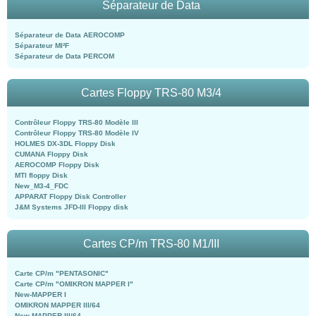
Séparateur de Data
Séparateur de Data AEROCOMP
Séparateur MI²F
Séparateur de Data PERCOM
Cartes Floppy TRS-80 M3/4
Contrôleur Floppy TRS-80 Modèle III
Contrôleur Floppy TRS-80 Modèle IV
HOLMES DX-3DL Floppy Disk
CUMANA Floppy Disk
AEROCOMP Floppy Disk
MTI floppy Disk
New_M3-4_FDC
APPARAT Floppy Disk Controller
J&M Systems JFD-III Floppy disk
Cartes CP/m TRS-80 M1/III
Carte CP/m "PENTASONIC"
Carte CP/m "OMIKRON MAPPER I"
New-MAPPER I
OMIKRON MAPPER III/64
New-MAPPER III/64