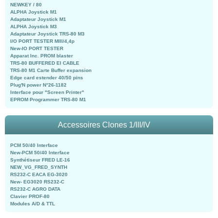
NEWKEY / 80
ALPHA Joystick M1
Adaptateur Joystick M1
ALPHA Joystick M3
Adaptateur Joystick TRS-80 M3
I/O PORT TESTER MIII/4,4p
New-IO PORT TESTER
Apparat Inc. PROM blaster
TRS-80 BUFFERED EI CABLE
TRS-80 M1 Carte Buffer expansion
Edge card estender 40/50 pins
Plug'N power N°26-1182
Interface pour "Screen Printer"
EPROM Programmer TRS-80 M1
Accessoires Clones 1/III/IV
PCM 50/40 Interface
New-PCM 50/40 Interface
Synthétiseur FRED LE-16
NEW_VG_FRED_SYNTH
RS232-C EACA EG-3020
New- EG3020 RS232-C
RS232-C AGRO DATA
Clavier PROF-80
Modules A/D & TTL