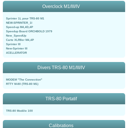
Overclock M1/III/IV
Sprinter 1L pour TRS-80 M1
NEW-SPRINTER_1l
Speed-up M4,4D,4P
Speedup Board ORCHBOLD 1979
New_SpeedUp
Carte XLR8er M4,4P
Sprinter III
New-Sprinter III
4CELLERATOR
Divers TRS-80 M1/III/IV
MODEM "The Connection"
RTTY M-80 (TRS-80 M1)
TRS-80 Portatif
TRS-80 Modèle 100
Calibrations