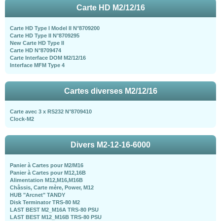
Carte HD M2/12/16
Carte HD Type I Model II N°8709200
Carte HD Type II N°8709295
New Carte HD Type II
Carte HD N°8709474
Carte Interface DOM M2/12/16
Interface MFM Type 4
Cartes diverses M2/12/16
Carte avec 3 x RS232 N°8709410
Clock-M2
Divers M2-12-16-6000
Panier à Cartes pour M2/M16
Panier à Cartes pour M12,16B
Alimentation M12,M16,M16B
Châssis, Carte mère, Power, M12
HUB "Arcnet" TANDY
Disk Terminator TRS-80 M2
LAST BEST M2_M16A TRS-80 PSU
LAST BEST M12_M16B TRS-80 PSU