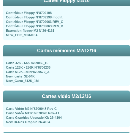
Cartes Floppy M2/16
Contrôleur Floppy N°8709198
Contrôleur Floppy N°8709198 modif.
Contrôleur Floppy N°8709063 REV_C
Contrôleur Floppy N°8709063 REV_D
Extension floppy M2 N°26-4161
NEW_FDC_M2/M16A
Cartes mémoires M2/12/16
Carte 32K - 64K 8709050_B
Carte 128K - 256K N°8706236
Carte 512K-1M N°8709572_A
New_carte_32-64K
New_Carte_512K_1M
Cartes vidéo M2/12/16
Carte Vidéo M2 N°8709048 Rev-C
Carte Vidéo M12/16 870928 Rev-A1
Carte Graphics Upgrade Kit 26-4104
New Hi-Res Graphic 26-4104