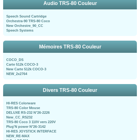
Audio TRS-80 Couleur
Speech Sound Cartridge
Orchestra-90 TRS-80 Coco
New Orchestre_90_CC
Speech Systems
Mémoires TRS-80 Couleur
COCO_DS
Carte 512k COCO-3
New Carte 512k COCO-3
NEW_2x2764
Divers TRS-80 Couleur
HI-RES Colorware
TRS-80 Color Mouse
DELUXE RS-232 N°26-2226
New_CC_RS232
TRS-80 Coco 3 110V vers 220V
Plug'N power N°26-3142
HI-RES JOYSTICK INTERFACE
NEW_RE-MAX