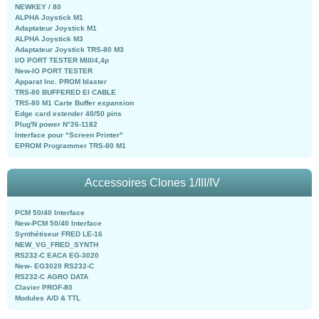
NEWKEY / 80
ALPHA Joystick M1
Adaptateur Joystick M1
ALPHA Joystick M3
Adaptateur Joystick TRS-80 M3
I/O PORT TESTER MIII/4,4p
New-IO PORT TESTER
Apparat Inc. PROM blaster
TRS-80 BUFFERED EI CABLE
TRS-80 M1 Carte Buffer expansion
Edge card estender 40/50 pins
Plug'N power N°26-1182
Interface pour "Screen Printer"
EPROM Programmer TRS-80 M1
Accessoires Clones 1/III/IV
PCM 50/40 Interface
New-PCM 50/40 Interface
Synthétiseur FRED LE-16
NEW_VG_FRED_SYNTH
RS232-C EACA EG-3020
New- EG3020 RS232-C
RS232-C AGRO DATA
Clavier PROF-80
Modules A/D & TTL