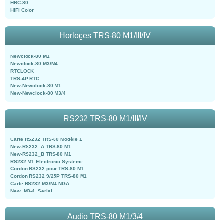
HRC-80
HIFI Color
Horloges TRS-80 M1/III/IV
Newclock-80 M1
Newclock-80 M3/M4
RTCLOCK
TRS-4P RTC
New-Newclock-80 M1
New-Newclock-80 M3/4
RS232 TRS-80 M1/III/IV
Carte RS232 TRS-80 Modèle 1
New-RS232_A TRS-80 M1
New-RS232_B TRS-80 M1
RS232 M1 Electronic Systeme
Cordon RS232 pour TRS-80 M1
Cordon RS232 9/25P TRS-80 M1
Carte RS232 M3/M4 NGA
New_M3-4_Serial
Audio TRS-80 M1/3/4