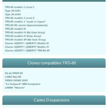
TRS-80 modèle 1 Level 1
Type 26-1001
Type 26-1003
TRS-80 modèle 1 Level 2
TRS-80 modèle 1 "made in Japan"
TRS-80 M1 clavier (japonais/qwerty)
TRS-80 modèle III
TRS-80 modèle IV (No Gate Array)
TRS-80 modèle IV (Gate Array)
TRS-80 modèle 4P (No Gate Array)
Clavier AZERTY / QWERTY Modèle III
Clavier AZERTY / QWERTY Modèle IV
Clavier AZERTY / QWERTY TRS-80 4P
Clones compatibles TRS-80
Kit du PROF-80
LOBO Max-80
VIDEO GENIE 3003
"Le Guépard" HBN Computeur
LNW80 "Maison"
Cartes D'expansions