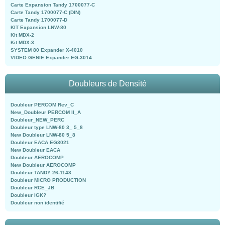
Carte Expansion Tandy 1700077-C
Carte Tandy 1700077-C (DIN)
Carte Tandy 1700077-D
KIT Expansion LNW-80
Kit MDX-2
Kit MDX-3
SYSTEM 80 Expander X-4010
VIDEO GENIE Expander EG-3014
Doubleurs de Densité
Doubleur PERCOM Rev_C
New_Doubleur PERCOM II_A
Doubleur_NEW_PERC
Doubleur type LNW-80 3_ 5_8
New Doubleur LNW-80 5_8
Doubleur EACA EG3021
New Doubleur EACA
Doubleur AEROCOMP
New Doubleur AEROCOMP
Doubleur TANDY 26-1143
Doubleur MICRO PRODUCTION
Doubleur RCE_JB
Doubleur IGK?
Doubleur non identifié