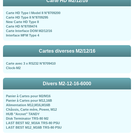
Carte HD M2/12/16
Carte HD Type I Model II N°8709200
Carte HD Type II N°8709295
New Carte HD Type II
Carte HD N°8709474
Carte Interface DOM M2/12/16
Interface MFM Type 4
Cartes diverses M2/12/16
Carte avec 3 x RS232 N°8709410
Clock-M2
Divers M2-12-16-6000
Panier à Cartes pour M2/M16
Panier à Cartes pour M12,16B
Alimentation M12,M16,M16B
Châssis, Carte mère, Power, M12
HUB "Arcnet" TANDY
Disk Terminator TRS-80 M2
LAST BEST M2_M16A TRS-80 PSU
LAST BEST M12_M16B TRS-80 PSU