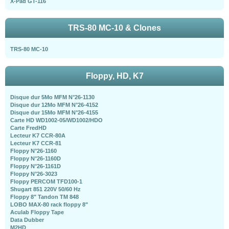
X-Pad GT-116
TRS-80 MC-10 & Clones
TRS-80 MC-10
Floppy, HD, K7
Disque dur 5Mo MFM N°26-1130
Disque dur 12Mo MFM N°26-4152
Disque dur 15Mo MFM N°26-4155
Carte HD WD1002-05/WD1002/HDO
Carte FredHD
Lecteur K7 CCR-80A
Lecteur K7 CCR-81
Floppy N°26-1160
Floppy N°26-1160D
Floppy N°26-1161D
Floppy N°26-3023
Floppy PERCOM TFD100-1
Shugart 851 220V 50/60 Hz
Floppy 8" Tandon TM 848
LOBO MAX-80 rack floppy 8"
Aculab Floppy Tape
Data Dubber
M2HD