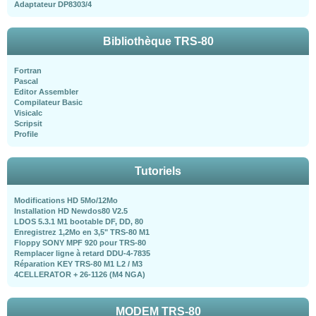
Adaptateur DP8303/4
Bibliothèque TRS-80
Fortran
Pascal
Editor Assembler
Compilateur Basic
Visicalc
Scripsit
Profile
Tutoriels
Modifications HD 5Mo/12Mo
Installation HD Newdos80 V2.5
LDOS 5.3.1 M1 bootable DF, DD, 80
Enregistrez 1,2Mo en 3,5" TRS-80 M1
Floppy SONY MPF 920 pour TRS-80
Remplacer ligne à retard DDU-4-7835
Réparation KEY TRS-80 M1 L2 / M3
4CELLERATOR + 26-1126 (M4 NGA)
MODEM TRS-80