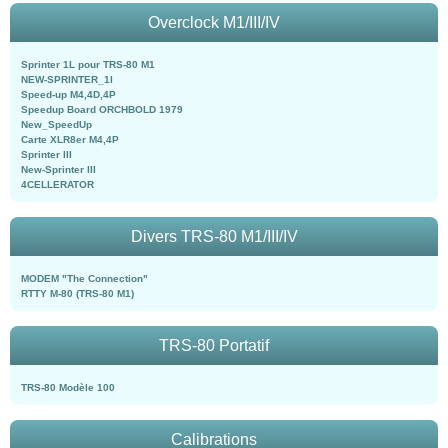
Overclock M1/III/IV
Sprinter 1L pour TRS-80 M1
NEW-SPRINTER_1l
Speed-up M4,4D,4P
Speedup Board ORCHBOLD 1979
New_SpeedUp
Carte XLR8er M4,4P
Sprinter III
New-Sprinter III
4CELLERATOR
Divers TRS-80 M1/III/IV
MODEM "The Connection"
RTTY M-80 (TRS-80 M1)
TRS-80 Portatif
TRS-80 Modèle 100
Calibrations