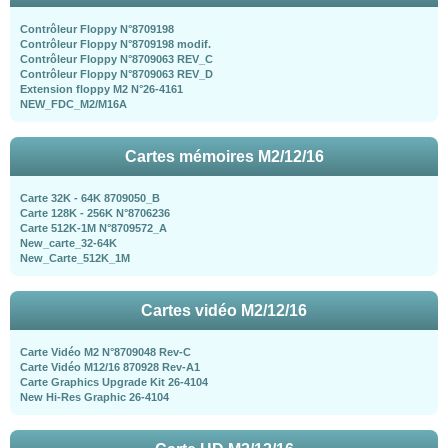
Contrôleur Floppy N°8709198
Contrôleur Floppy N°8709198 modif.
Contrôleur Floppy N°8709063 REV_C
Contrôleur Floppy N°8709063 REV_D
Extension floppy M2 N°26-4161
NEW_FDC_M2/M16A
Cartes mémoires M2/12/16
Carte 32K - 64K 8709050_B
Carte 128K - 256K N°8706236
Carte 512K-1M N°8709572_A
New_carte_32-64K
New_Carte_512K_1M
Cartes vidéo M2/12/16
Carte Vidéo M2 N°8709048 Rev-C
Carte Vidéo M12/16 870928 Rev-A1
Carte Graphics Upgrade Kit 26-4104
New Hi-Res Graphic 26-4104