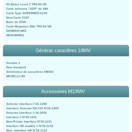
Kit Basic Level 2 TRS-80 M1
Carte mémoire "ASP" de 48K
Carte Type SUPERMEN 512K
New-Carte 512K
Banc de 256K
Carte Megamen 3Mo TRS-80 M4
DONMON MK2
NEW-MARK2
Générat. caractères 1/III/IV
Gendon 3
New Gendon3
Générateur de caractères M8002
MICRO-LC-80
Accessoires M1/III/IV
Selector interface // 26-1498
Interface Selector RS-232 N°26-1499
Selector interface // 26-2820
Interface // N°26-1411
New-Printer Interface N°26-1411
Interface HD modèle 1 N°26-1132
New_Interface HD N°26-1132