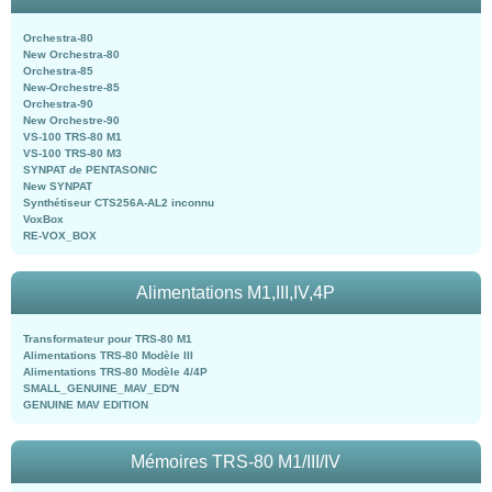
Orchestra-80
New Orchestra-80
Orchestra-85
New-Orchestre-85
Orchestra-90
New Orchestre-90
VS-100 TRS-80 M1
VS-100 TRS-80 M3
SYNPAT de PENTASONIC
New SYNPAT
Synthétiseur CTS256A-AL2 inconnu
VoxBox
RE-VOX_BOX
Alimentations M1,III,IV,4P
Transformateur pour TRS-80 M1
Alimentations TRS-80 Modèle III
Alimentations TRS-80 Modèle 4/4P
SMALL_GENUINE_MAV_ED'N
GENUINE MAV EDITION
Mémoires TRS-80 M1/III/IV