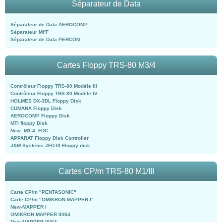
Séparateur de Data
Séparateur de Data AEROCOMP
Séparateur MI²F
Séparateur de Data PERCOM
Cartes Floppy TRS-80 M3/4
Contrôleur Floppy TRS-80 Modèle III
Contrôleur Floppy TRS-80 Modèle IV
HOLMES DX-3DL Floppy Disk
CUMANA Floppy Disk
AEROCOMP Floppy Disk
MTI floppy Disk
New_M3-4_FDC
APPARAT Floppy Disk Controller
J&M Systems JFD-III Floppy disk
Cartes CP/m TRS-80 M1/III
Carte CP/m "PENTASONIC"
Carte CP/m "OMIKRON MAPPER I"
New-MAPPER I
OMIKRON MAPPER III/64
New-MAPPER III/64