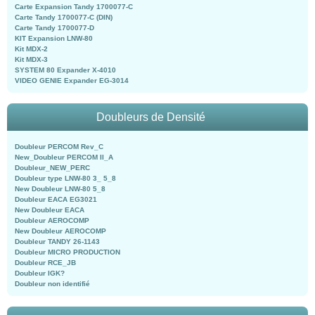
Carte Expansion Tandy 1700077-C
Carte Tandy 1700077-C (DIN)
Carte Tandy 1700077-D
KIT Expansion LNW-80
Kit MDX-2
Kit MDX-3
SYSTEM 80 Expander X-4010
VIDEO GENIE Expander EG-3014
Doubleurs de Densité
Doubleur PERCOM Rev_C
New_Doubleur PERCOM II_A
Doubleur_NEW_PERC
Doubleur type LNW-80 3_ 5_8
New Doubleur LNW-80 5_8
Doubleur EACA EG3021
New Doubleur EACA
Doubleur AEROCOMP
New Doubleur AEROCOMP
Doubleur TANDY 26-1143
Doubleur MICRO PRODUCTION
Doubleur RCE_JB
Doubleur IGK?
Doubleur non identifié