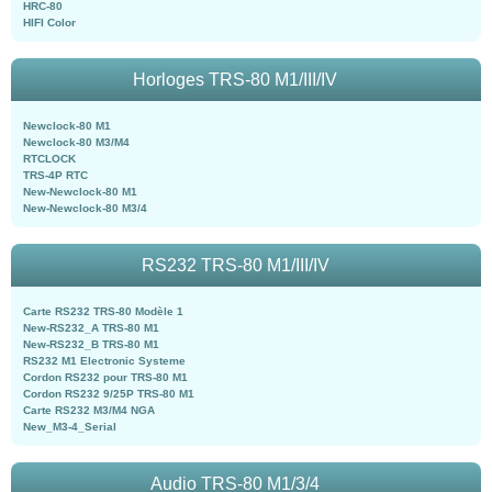
HRC-80
HIFI Color
Horloges TRS-80 M1/III/IV
Newclock-80 M1
Newclock-80 M3/M4
RTCLOCK
TRS-4P RTC
New-Newclock-80 M1
New-Newclock-80 M3/4
RS232 TRS-80 M1/III/IV
Carte RS232 TRS-80 Modèle 1
New-RS232_A TRS-80 M1
New-RS232_B TRS-80 M1
RS232 M1 Electronic Systeme
Cordon RS232 pour TRS-80 M1
Cordon RS232 9/25P TRS-80 M1
Carte RS232 M3/M4 NGA
New_M3-4_Serial
Audio TRS-80 M1/3/4