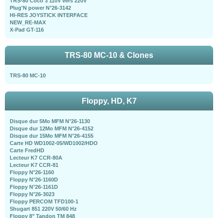
TRS-80 Coco 3 110V vers 220V
Plug'N power N°26-3142
HI-RES JOYSTICK INTERFACE
NEW_RE-MAX
X-Pad GT-116
TRS-80 MC-10 & Clones
TRS-80 MC-10
Floppy, HD, K7
Disque dur 5Mo MFM N°26-1130
Disque dur 12Mo MFM N°26-4152
Disque dur 15Mo MFM N°26-4155
Carte HD WD1002-05/WD1002/HDO
Carte FredHD
Lecteur K7 CCR-80A
Lecteur K7 CCR-81
Floppy N°26-1160
Floppy N°26-1160D
Floppy N°26-1161D
Floppy N°26-3023
Floppy PERCOM TFD100-1
Shugart 851 220V 50/60 Hz
Floppy 8" Tandon TM 848