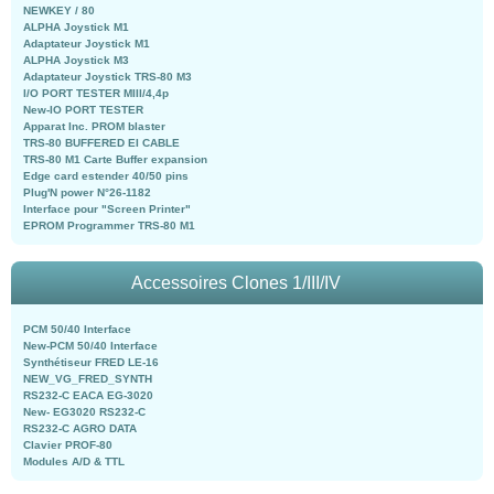
NEWKEY / 80
ALPHA Joystick M1
Adaptateur Joystick M1
ALPHA Joystick M3
Adaptateur Joystick TRS-80 M3
I/O PORT TESTER MIII/4,4p
New-IO PORT TESTER
Apparat Inc. PROM blaster
TRS-80 BUFFERED EI CABLE
TRS-80 M1 Carte Buffer expansion
Edge card estender 40/50 pins
Plug'N power N°26-1182
Interface pour "Screen Printer"
EPROM Programmer TRS-80 M1
Accessoires Clones 1/III/IV
PCM 50/40 Interface
New-PCM 50/40 Interface
Synthétiseur FRED LE-16
NEW_VG_FRED_SYNTH
RS232-C EACA EG-3020
New- EG3020 RS232-C
RS232-C AGRO DATA
Clavier PROF-80
Modules A/D & TTL