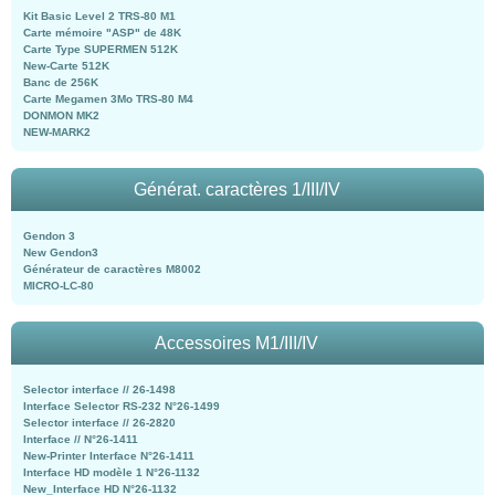
Kit Basic Level 2 TRS-80 M1
Carte mémoire "ASP" de 48K
Carte Type SUPERMEN 512K
New-Carte 512K
Banc de 256K
Carte Megamen 3Mo TRS-80 M4
DONMON MK2
NEW-MARK2
Générat. caractères 1/III/IV
Gendon 3
New Gendon3
Générateur de caractères M8002
MICRO-LC-80
Accessoires M1/III/IV
Selector interface // 26-1498
Interface Selector RS-232 N°26-1499
Selector interface // 26-2820
Interface // N°26-1411
New-Printer Interface N°26-1411
Interface HD modèle 1 N°26-1132
New_Interface HD N°26-1132