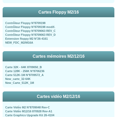
Cartes Floppy M2/16
Contrôleur Floppy N°8709198
Contrôleur Floppy N°8709198 modif.
Contrôleur Floppy N°8709063 REV_C
Contrôleur Floppy N°8709063 REV_D
Extension floppy M2 N°26-4161
NEW_FDC_M2/M16A
Cartes mémoires M2/12/16
Carte 32K - 64K 8709050_B
Carte 128K - 256K N°8706236
Carte 512K-1M N°8709572_A
New_carte_32-64K
New_Carte_512K_1M
Cartes vidéo M2/12/16
Carte Vidéo M2 N°8709048 Rev-C
Carte Vidéo M12/16 870928 Rev-A1
Carte Graphics Upgrade Kit 26-4104