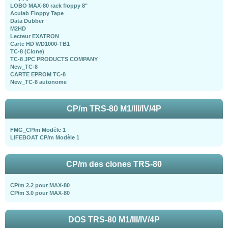
LOBO MAX-80 rack floppy 8"
Aculab Floppy Tape
Data Dubber
M2HD
Lecteur EXATRON
Carte HD WD1000-TB1
TC-8 (Clone)
TC-8 JPC PRODUCTS COMPANY
New_TC-8
CARTE EPROM TC-8
New_TC-8 autonome
CP/m TRS-80 M1/III/IV/4P
FMG_CP/m Modèle 1
LIFEBOAT CP/m Modèle 1
CP/m des clones TRS-80
CP/m 2.2 pour MAX-80
CP/m 3.0 pour MAX-80
DOS TRS-80 M1/III/IV/4P