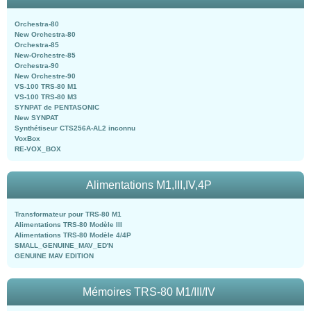
Orchestra-80
New Orchestra-80
Orchestra-85
New-Orchestre-85
Orchestra-90
New Orchestre-90
VS-100 TRS-80 M1
VS-100 TRS-80 M3
SYNPAT de PENTASONIC
New SYNPAT
Synthétiseur CTS256A-AL2 inconnu
VoxBox
RE-VOX_BOX
Alimentations M1,III,IV,4P
Transformateur pour TRS-80 M1
Alimentations TRS-80 Modèle III
Alimentations TRS-80 Modèle 4/4P
SMALL_GENUINE_MAV_ED'N
GENUINE MAV EDITION
Mémoires TRS-80 M1/III/IV