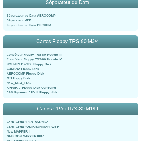
Séparateur de Data
Séparateur de Data AEROCOMP
Séparateur MI²F
Séparateur de Data PERCOM
Cartes Floppy TRS-80 M3/4
Contrôleur Floppy TRS-80 Modèle III
Contrôleur Floppy TRS-80 Modèle IV
HOLMES DX-3DL Floppy Disk
CUMANA Floppy Disk
AEROCOMP Floppy Disk
MTI floppy Disk
New_M3-4_FDC
APPARAT Floppy Disk Controller
J&M Systems JFD-III Floppy disk
Cartes CP/m TRS-80 M1/III
Carte CP/m "PENTASONIC"
Carte CP/m "OMIKRON MAPPER I"
New-MAPPER I
OMIKRON MAPPER III/64
New-MAPPER III/64