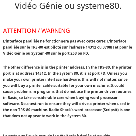
Vidéo Génie ou systeme80.
ATTENTION / WARNING
L'interface parallèle ne fonctionnera pas avec cette carte! L'interface
parallèle sur le TRS-80 est piloté sur l'adresse 14312 ou 3708H et pour le
Vidéo Génie ou System-80
sur le
port 253 ou FD
.
The other difference is in the printer address. In the TRS-80, the printer
port is at address 14312. In the System 80, it is at port FD. Unless you
make your own printer interface hardware, this will not matter, since
you will buy a printer cable suitable for your own machine. It could
cause problems in programs that do not use the printer driver routines
in Basic, so take considerable care when buying word processor
software. Do a test run to ensure they will drive a printer when used in
the non-TRS-80 machine. Radio Shack’s word processor (Scripsit) is one
that does not appear to work in the System 80
.
La carte que j'avais reçu de Ian était très bricolée et oxydée