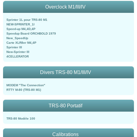
Overclock M1/III/IV
Sprinter 1L pour TRS-80 M1
NEW-SPRINTER_1l
Speed-up M4,4D,4P
Speedup Board ORCHBOLD 1979
New_SpeedUp
Carte XLR8er M4,4P
Sprinter III
New-Sprinter III
4CELLERATOR
Divers TRS-80 M1/III/IV
MODEM "The Connection"
RTTY M-80 (TRS-80 M1)
TRS-80 Portatif
TRS-80 Modèle 100
Calibrations