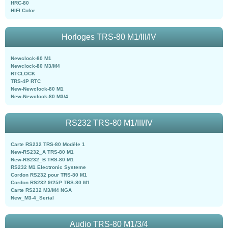
HRC-80
HIFI Color
Horloges TRS-80 M1/III/IV
Newclock-80 M1
Newclock-80 M3/M4
RTCLOCK
TRS-4P RTC
New-Newclock-80 M1
New-Newclock-80 M3/4
RS232 TRS-80 M1/III/IV
Carte RS232 TRS-80 Modèle 1
New-RS232_A TRS-80 M1
New-RS232_B TRS-80 M1
RS232 M1 Electronic Systeme
Cordon RS232 pour TRS-80 M1
Cordon RS232 9/25P TRS-80 M1
Carte RS232 M3/M4 NGA
New_M3-4_Serial
Audio TRS-80 M1/3/4