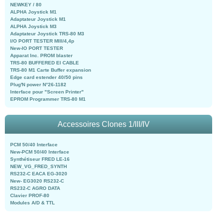
NEWKEY / 80
ALPHA Joystick M1
Adaptateur Joystick M1
ALPHA Joystick M3
Adaptateur Joystick TRS-80 M3
I/O PORT TESTER MIII/4,4p
New-IO PORT TESTER
Apparat Inc. PROM blaster
TRS-80 BUFFERED EI CABLE
TRS-80 M1 Carte Buffer expansion
Edge card estender 40/50 pins
Plug'N power N°26-1182
Interface pour "Screen Printer"
EPROM Programmer TRS-80 M1
Accessoires Clones 1/III/IV
PCM 50/40 Interface
New-PCM 50/40 Interface
Synthétiseur FRED LE-16
NEW_VG_FRED_SYNTH
RS232-C EACA EG-3020
New- EG3020 RS232-C
RS232-C AGRO DATA
Clavier PROF-80
Modules A/D & TTL