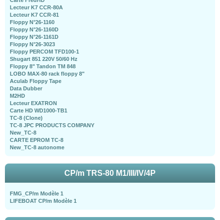
Carte FredHD
Lecteur K7 CCR-80A
Lecteur K7 CCR-81
Floppy N°26-1160
Floppy N°26-1160D
Floppy N°26-1161D
Floppy N°26-3023
Floppy PERCOM TFD100-1
Shugart 851 220V 50/60 Hz
Floppy 8" Tandon TM 848
LOBO MAX-80 rack floppy 8"
Aculab Floppy Tape
Data Dubber
M2HD
Lecteur EXATRON
Carte HD WD1000-TB1
TC-8 (Clone)
TC-8 JPC PRODUCTS COMPANY
New_TC-8
CARTE EPROM TC-8
New_TC-8 autonome
CP/m TRS-80 M1/III/IV/4P
FMG_CP/m Modèle 1
LIFEBOAT CP/m Modèle 1