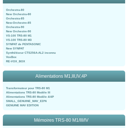
Orchestra-80
New Orchestra-80
Orchestra-85
New-Orchestre-85
Orchestra-90
New Orchestre-90
VS-100 TRS-80 M1
VS-100 TRS-80 M3
SYNPAT de PENTASONIC
New SYNPAT
Synthétiseur CTS256A-AL2 inconnu
VoxBox
RE-VOX_BOX
Alimentations M1,III,IV,4P
Transformateur pour TRS-80 M1
Alimentations TRS-80 Modèle III
Alimentations TRS-80 Modèle 4/4P
SMALL_GENUINE_MAV_ED'N
GENUINE MAV EDITION
Mémoires TRS-80 M1/III/IV