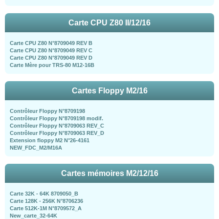
Carte CPU Z80 II/12/16
Carte CPU Z80 N°8709049 REV B
Carte CPU Z80 N°8709049 REV C
Carte CPU Z80 N°8709049 REV D
Carte Mère pour TRS-80 M12-16B
Cartes Floppy M2/16
Contrôleur Floppy N°8709198
Contrôleur Floppy N°8709198 modif.
Contrôleur Floppy N°8709063 REV_C
Contrôleur Floppy N°8709063 REV_D
Extension floppy M2 N°26-4161
NEW_FDC_M2/M16A
Cartes mémoires M2/12/16
Carte 32K - 64K 8709050_B
Carte 128K - 256K N°8706236
Carte 512K-1M N°8709572_A
New_carte_32-64K