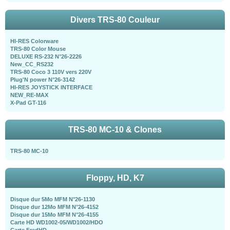
Divers TRS-80 Couleur
HI-RES Colorware
TRS-80 Color Mouse
DELUXE RS-232 N°26-2226
New_CC_RS232
TRS-80 Coco 3 110V vers 220V
Plug'N power N°26-3142
HI-RES JOYSTICK INTERFACE
NEW_RE-MAX
X-Pad GT-116
TRS-80 MC-10 & Clones
TRS-80 MC-10
Floppy, HD, K7
Disque dur 5Mo MFM N°26-1130
Disque dur 12Mo MFM N°26-4152
Disque dur 15Mo MFM N°26-4155
Carte HD WD1002-05/WD1002/HDO