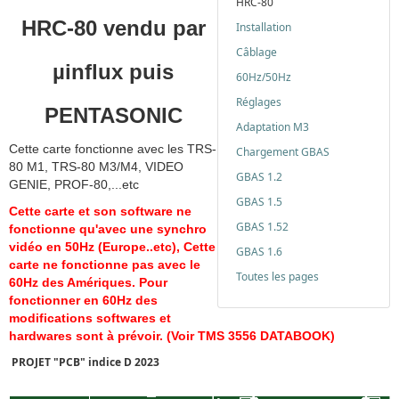
HRC-80
HRC-80 vendu par
Installation
Câblage
µinflux puis
60Hz/50Hz
Réglages
PENTASONIC
Adaptation M3
Cette carte fonctionne avec les TRS-
Chargement GBAS
80 M1, TRS-80 M3/M4, VIDEO
GBAS 1.2
GENIE, PROF-80,...etc
GBAS 1.5
Cette carte et son software ne
GBAS 1.52
fonctionne qu'avec une synchro
vidéo en 50Hz (Europe..etc), Cette
GBAS 1.6
carte ne fonctionne pas avec le
Toutes les pages
60Hz des Amériques. Pour
fonctionner en 60Hz des
modifications softwares et
hardwares sont à prévoir. (Voir TMS 3556 DATABOOK)
PROJET "PCB" indice D 2023