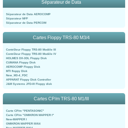
Séparateur de Data
Séparateur de Data AEROCOMP
Séparateur MI²F
Séparateur de Data PERCOM
Cartes Floppy TRS-80 M3/4
Contrôleur Floppy TRS-80 Modèle III
Contrôleur Floppy TRS-80 Modèle IV
HOLMES DX-3DL Floppy Disk
CUMANA Floppy Disk
AEROCOMP Floppy Disk
MTI floppy Disk
New_M3-4_FDC
APPARAT Floppy Disk Controller
J&M Systems JFD-III Floppy disk
Cartes CP/m TRS-80 M1/III
Carte CP/m "PENTASONIC"
Carte CP/m "OMIKRON MAPPER I"
New-MAPPER I
OMIKRON MAPPER III/64
New-MAPPER III/64