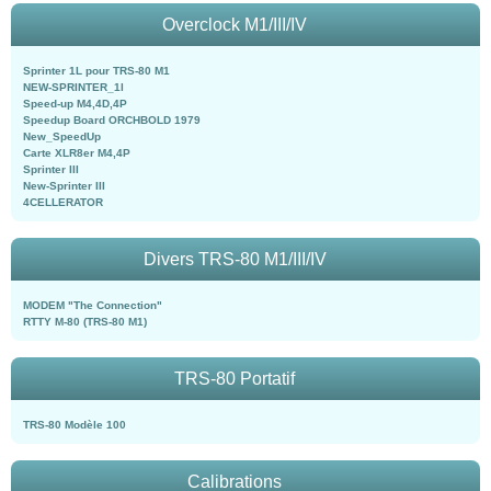
Overclock M1/III/IV
Sprinter 1L pour TRS-80 M1
NEW-SPRINTER_1l
Speed-up M4,4D,4P
Speedup Board ORCHBOLD 1979
New_SpeedUp
Carte XLR8er M4,4P
Sprinter III
New-Sprinter III
4CELLERATOR
Divers TRS-80 M1/III/IV
MODEM "The Connection"
RTTY M-80 (TRS-80 M1)
TRS-80 Portatif
TRS-80 Modèle 100
Calibrations