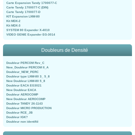
Carte Expansion Tandy 1700077-C
Carte Tandy 1700077-C (DIN)
Carte Tandy 1700077-D
KIT Expansion LNW-80
Kit MDX-2
Kit MDX-3
SYSTEM 80 Expander X-4010
VIDEO GENIE Expander EG-3014
Doubleurs de Densité
Doubleur PERCOM Rev_C
New_Doubleur PERCOM II_A
Doubleur_NEW_PERC
Doubleur type LNW-80 3_ 5_8
New Doubleur LNW-80 5_8
Doubleur EACA EG3021
New Doubleur EACA
Doubleur AEROCOMP
New Doubleur AEROCOMP
Doubleur TANDY 26-1143
Doubleur MICRO PRODUCTION
Doubleur RCE_JB
Doubleur IGK?
Doubleur non identifié