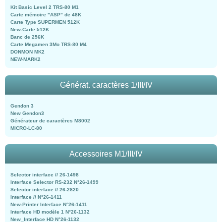
Kit Basic Level 2 TRS-80 M1
Carte mémoire "ASP" de 48K
Carte Type SUPERMEN 512K
New-Carte 512K
Banc de 256K
Carte Megamen 3Mo TRS-80 M4
DONMON MK2
NEW-MARK2
Générat. caractères 1/III/IV
Gendon 3
New Gendon3
Générateur de caractères M8002
MICRO-LC-80
Accessoires M1/III/IV
Selector interface // 26-1498
Interface Selector RS-232 N°26-1499
Selector interface // 26-2820
Interface // N°26-1411
New-Printer Interface N°26-1411
Interface HD modèle 1 N°26-1132
New_Interface HD N°26-1132