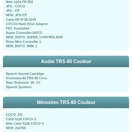
New carte FD-502
JFD - COCO
JFD - CP
NEW_JFD-CP
Carte HD N°26-3145
COCO3 Hard Drive Adapter
FDC Australien
Super Controller DISTO
NEW_DISTO_SUPER_CONTRÖLEUR
Disto Mini-Controller 1
NEW_DISTO_MINI_1
Audio TRS-80 Couleur
Speech Sound Cartridge
Orchestra-90 TRS-80 Coco
New Orchestre_90_CC
Speech Systems
Mémoires TRS-80 Couleur
COCO_DS
Carte 512k COCO-3
New Carte 512k COCO-3
NEW_2x2764