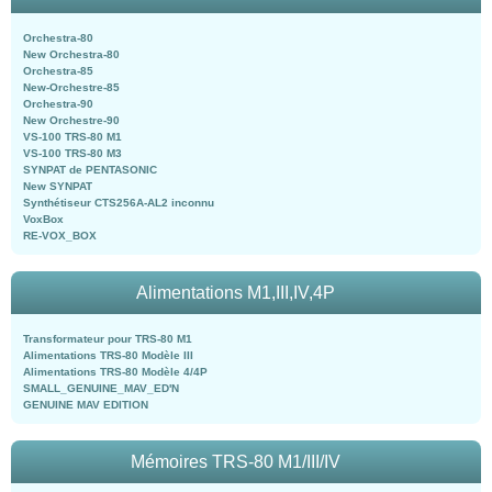
Orchestra-80
New Orchestra-80
Orchestra-85
New-Orchestre-85
Orchestra-90
New Orchestre-90
VS-100 TRS-80 M1
VS-100 TRS-80 M3
SYNPAT de PENTASONIC
New SYNPAT
Synthétiseur CTS256A-AL2 inconnu
VoxBox
RE-VOX_BOX
Alimentations M1,III,IV,4P
Transformateur pour TRS-80 M1
Alimentations TRS-80 Modèle III
Alimentations TRS-80 Modèle 4/4P
SMALL_GENUINE_MAV_ED'N
GENUINE MAV EDITION
Mémoires TRS-80 M1/III/IV