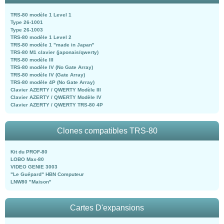
TRS-80 modèle 1 Level 1
Type 26-1001
Type 26-1003
TRS-80 modèle 1 Level 2
TRS-80 modèle 1 "made in Japan"
TRS-80 M1 clavier (japonais/qwerty)
TRS-80 modèle III
TRS-80 modèle IV (No Gate Array)
TRS-80 modèle IV (Gate Array)
TRS-80 modèle 4P (No Gate Array)
Clavier AZERTY / QWERTY Modèle III
Clavier AZERTY / QWERTY Modèle IV
Clavier AZERTY / QWERTY TRS-80 4P
Clones compatibles TRS-80
Kit du PROF-80
LOBO Max-80
VIDEO GENIE 3003
"Le Guépard" HBN Computeur
LNW80 "Maison"
Cartes D'expansions