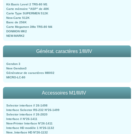
Kit Basic Level 2 TRS-80 M1
Carte mémoire "ASP" de 48K
Carte Type SUPERMEN 512K
New-Carte 512K
Banc de 256K
Carte Megamen 3Mo TRS-80 M4
DONMON MK2
NEW-MARK2
Générat. caractères 1/III/IV
Gendon 3
New Gendon3
Générateur de caractères M8002
MICRO-LC-80
Accessoires M1/III/IV
Selector interface // 26-1498
Interface Selector RS-232 N°26-1499
Selector interface // 26-2820
Interface // N°26-1411
New-Printer Interface N°26-1411
Interface HD modèle 1 N°26-1132
New_Interface HD N°26-1132