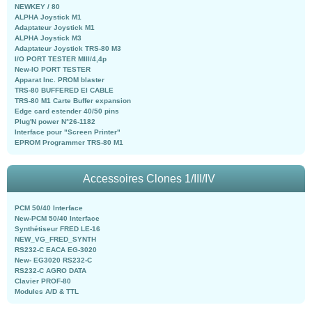
NEWKEY / 80
ALPHA Joystick M1
Adaptateur Joystick M1
ALPHA Joystick M3
Adaptateur Joystick TRS-80 M3
I/O PORT TESTER MIII/4,4p
New-IO PORT TESTER
Apparat Inc. PROM blaster
TRS-80 BUFFERED EI CABLE
TRS-80 M1 Carte Buffer expansion
Edge card estender 40/50 pins
Plug'N power N°26-1182
Interface pour "Screen Printer"
EPROM Programmer TRS-80 M1
Accessoires Clones 1/III/IV
PCM 50/40 Interface
New-PCM 50/40 Interface
Synthétiseur FRED LE-16
NEW_VG_FRED_SYNTH
RS232-C EACA EG-3020
New- EG3020 RS232-C
RS232-C AGRO DATA
Clavier PROF-80
Modules A/D & TTL