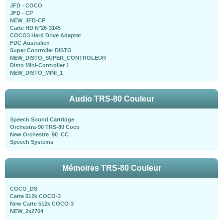
JFD - COCO
JFD - CP
NEW_JFD-CP
Carte HD N°26-3145
COCO3 Hard Drive Adapter
FDC Australien
Super Controller DISTO
NEW_DISTO_SUPER_CONTRÖLEUR
Disto Mini-Controller 1
NEW_DISTO_MINI_1
Audio TRS-80 Couleur
Speech Sound Cartridge
Orchestra-90 TRS-80 Coco
New Orchestre_90_CC
Speech Systems
Mémoires TRS-80 Couleur
COCO_DS
Carte 512k COCO-3
New Carte 512k COCO-3
NEW_2x2764