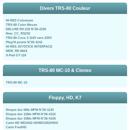
Divers TRS-80 Couleur
HI-RES Colorware
TRS-80 Color Mouse
DELUXE RS-232 N°26-2226
New_CC_RS232
TRS-80 Coco 3 110V vers 220V
Plug'N power N°26-3142
HI-RES JOYSTICK INTERFACE
NEW_RE-MAX
X-Pad GT-116
TRS-80 MC-10 & Clones
TRS-80 MC-10
Floppy, HD, K7
Disque dur 5Mo MFM N°26-1130
Disque dur 12Mo MFM N°26-4152
Disque dur 15Mo MFM N°26-4155
Carte HD WD1002-05/WD1002/HDO
Carte FredHD