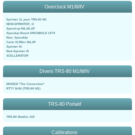
Overclock M1/III/IV
Sprinter 1L pour TRS-80 M1
NEW-SPRINTER_1l
Speed-up M4,4D,4P
Speedup Board ORCHBOLD 1979
New_SpeedUp
Carte XLR8er M4,4P
Sprinter III
New-Sprinter III
4CELLERATOR
Divers TRS-80 M1/III/IV
MODEM "The Connection"
RTTY M-80 (TRS-80 M1)
TRS-80 Portatif
TRS-80 Modèle 100
Calibrations