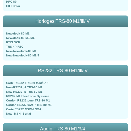
HRC-80
HIFI Color
Horloges TRS-80 M1/III/IV
Newclock-80 M1
Newclock-80 M3/M4
RTCLOCK
TRS-4P RTC
New-Newclock-80 M1
New-Newclock-80 M3/4
RS232 TRS-80 M1/III/IV
Carte RS232 TRS-80 Modèle 1
New-RS232_A TRS-80 M1
New-RS232_B TRS-80 M1
RS232 M1 Electronic Systeme
Cordon RS232 pour TRS-80 M1
Cordon RS232 9/25P TRS-80 M1
Carte RS232 M3/M4 NGA
New_M3-4_Serial
Audio TRS-80 M1/3/4