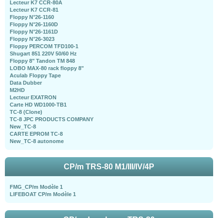
Lecteur K7 CCR-80A
Lecteur K7 CCR-81
Floppy N°26-1160
Floppy N°26-1160D
Floppy N°26-1161D
Floppy N°26-3023
Floppy PERCOM TFD100-1
Shugart 851 220V 50/60 Hz
Floppy 8" Tandon TM 848
LOBO MAX-80 rack floppy 8"
Aculab Floppy Tape
Data Dubber
M2HD
Lecteur EXATRON
Carte HD WD1000-TB1
TC-8 (Clone)
TC-8 JPC PRODUCTS COMPANY
New_TC-8
CARTE EPROM TC-8
New_TC-8 autonome
CP/m TRS-80 M1/III/IV/4P
FMG_CP/m Modèle 1
LIFEBOAT CP/m Modèle 1