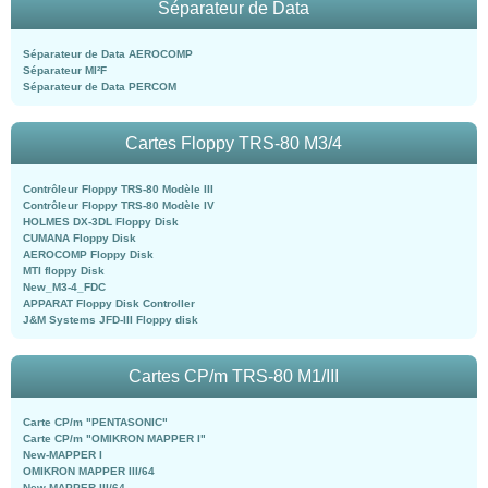
Séparateur de Data
Séparateur de Data AEROCOMP
Séparateur MI²F
Séparateur de Data PERCOM
Cartes Floppy TRS-80 M3/4
Contrôleur Floppy TRS-80 Modèle III
Contrôleur Floppy TRS-80 Modèle IV
HOLMES DX-3DL Floppy Disk
CUMANA Floppy Disk
AEROCOMP Floppy Disk
MTI floppy Disk
New_M3-4_FDC
APPARAT Floppy Disk Controller
J&M Systems JFD-III Floppy disk
Cartes CP/m TRS-80 M1/III
Carte CP/m "PENTASONIC"
Carte CP/m "OMIKRON MAPPER I"
New-MAPPER I
OMIKRON MAPPER III/64
New-MAPPER III/64