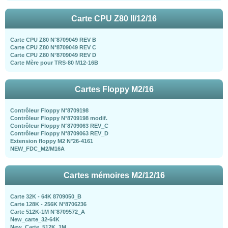
Carte CPU Z80 II/12/16
Carte CPU Z80 N°8709049 REV B
Carte CPU Z80 N°8709049 REV C
Carte CPU Z80 N°8709049 REV D
Carte Mère pour TRS-80 M12-16B
Cartes Floppy M2/16
Contrôleur Floppy N°8709198
Contrôleur Floppy N°8709198 modif.
Contrôleur Floppy N°8709063 REV_C
Contrôleur Floppy N°8709063 REV_D
Extension floppy M2 N°26-4161
NEW_FDC_M2/M16A
Cartes mémoires M2/12/16
Carte 32K - 64K 8709050_B
Carte 128K - 256K N°8706236
Carte 512K-1M N°8709572_A
New_carte_32-64K
New_Carte_512K_1M