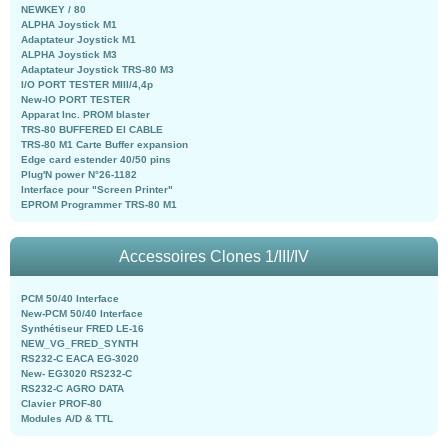
NEWKEY / 80
ALPHA Joystick M1
Adaptateur Joystick M1
ALPHA Joystick M3
Adaptateur Joystick TRS-80 M3
I/O PORT TESTER MIII/4,4p
New-IO PORT TESTER
Apparat Inc. PROM blaster
TRS-80 BUFFERED EI CABLE
TRS-80 M1 Carte Buffer expansion
Edge card estender 40/50 pins
Plug'N power N°26-1182
Interface pour "Screen Printer"
EPROM Programmer TRS-80 M1
Accessoires Clones 1/III/IV
PCM 50/40 Interface
New-PCM 50/40 Interface
Synthétiseur FRED LE-16
NEW_VG_FRED_SYNTH
RS232-C EACA EG-3020
New- EG3020 RS232-C
RS232-C AGRO DATA
Clavier PROF-80
Modules A/D & TTL