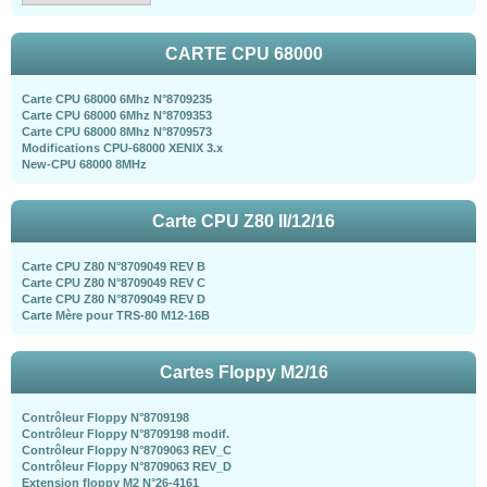
CARTE CPU 68000
Carte CPU 68000 6Mhz N°8709235
Carte CPU 68000 6Mhz N°8709353
Carte CPU 68000 8Mhz N°8709573
Modifications CPU-68000 XENIX 3.x
New-CPU 68000 8MHz
Carte CPU Z80 II/12/16
Carte CPU Z80 N°8709049 REV B
Carte CPU Z80 N°8709049 REV C
Carte CPU Z80 N°8709049 REV D
Carte Mère pour TRS-80 M12-16B
Cartes Floppy M2/16
Contrôleur Floppy N°8709198
Contrôleur Floppy N°8709198 modif.
Contrôleur Floppy N°8709063 REV_C
Contrôleur Floppy N°8709063 REV_D
Extension floppy M2 N°26-4161