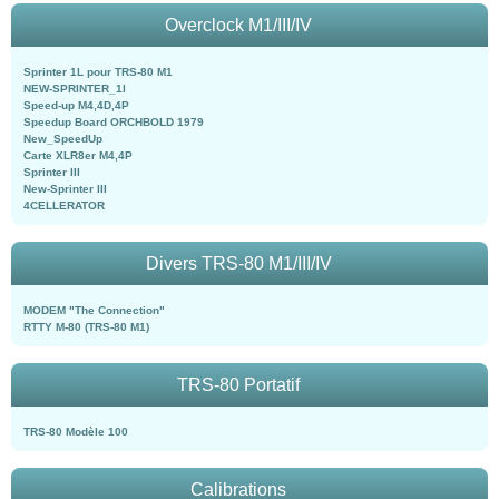
Overclock M1/III/IV
Sprinter 1L pour TRS-80 M1
NEW-SPRINTER_1l
Speed-up M4,4D,4P
Speedup Board ORCHBOLD 1979
New_SpeedUp
Carte XLR8er M4,4P
Sprinter III
New-Sprinter III
4CELLERATOR
Divers TRS-80 M1/III/IV
MODEM "The Connection"
RTTY M-80 (TRS-80 M1)
TRS-80 Portatif
TRS-80 Modèle 100
Calibrations