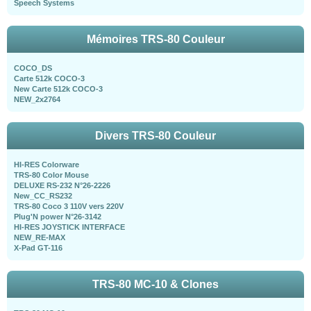
Speech Systems
Mémoires TRS-80 Couleur
COCO_DS
Carte 512k COCO-3
New Carte 512k COCO-3
NEW_2x2764
Divers TRS-80 Couleur
HI-RES Colorware
TRS-80 Color Mouse
DELUXE RS-232 N°26-2226
New_CC_RS232
TRS-80 Coco 3 110V vers 220V
Plug'N power N°26-3142
HI-RES JOYSTICK INTERFACE
NEW_RE-MAX
X-Pad GT-116
TRS-80 MC-10 & Clones