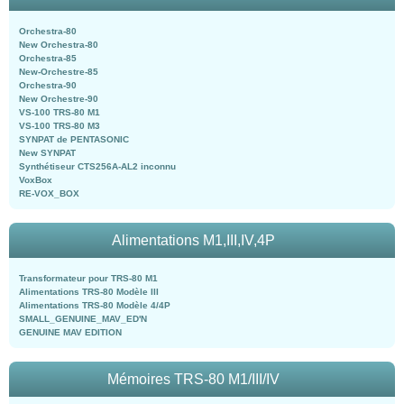
Orchestra-80
New Orchestra-80
Orchestra-85
New-Orchestre-85
Orchestra-90
New Orchestre-90
VS-100 TRS-80 M1
VS-100 TRS-80 M3
SYNPAT de PENTASONIC
New SYNPAT
Synthétiseur CTS256A-AL2 inconnu
VoxBox
RE-VOX_BOX
Alimentations M1,III,IV,4P
Transformateur pour TRS-80 M1
Alimentations TRS-80 Modèle III
Alimentations TRS-80 Modèle 4/4P
SMALL_GENUINE_MAV_ED'N
GENUINE MAV EDITION
Mémoires TRS-80 M1/III/IV