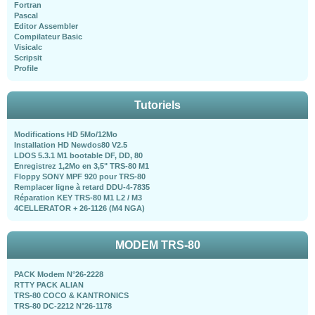
Fortran
Pascal
Editor Assembler
Compilateur Basic
Visicalc
Scripsit
Profile
Tutoriels
Modifications HD 5Mo/12Mo
Installation HD Newdos80 V2.5
LDOS 5.3.1 M1 bootable DF, DD, 80
Enregistrez 1,2Mo en 3,5" TRS-80 M1
Floppy SONY MPF 920 pour TRS-80
Remplacer ligne à retard DDU-4-7835
Réparation KEY TRS-80 M1 L2 / M3
4CELLERATOR + 26-1126 (M4 NGA)
MODEM TRS-80
PACK Modem N°26-2228
RTTY PACK ALIAN
TRS-80 COCO & KANTRONICS
TRS-80 DC-2212 N°26-1178