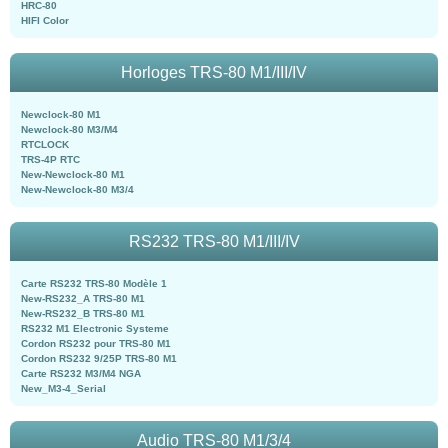
HRC-80
HIFI Color
Horloges TRS-80 M1/III/IV
Newclock-80 M1
Newclock-80 M3/M4
RTCLOCK
TRS-4P RTC
New-Newclock-80 M1
New-Newclock-80 M3/4
RS232 TRS-80 M1/III/IV
Carte RS232 TRS-80 Modèle 1
New-RS232_A TRS-80 M1
New-RS232_B TRS-80 M1
RS232 M1 Electronic Systeme
Cordon RS232 pour TRS-80 M1
Cordon RS232 9/25P TRS-80 M1
Carte RS232 M3/M4 NGA
New_M3-4_Serial
Audio TRS-80 M1/3/4