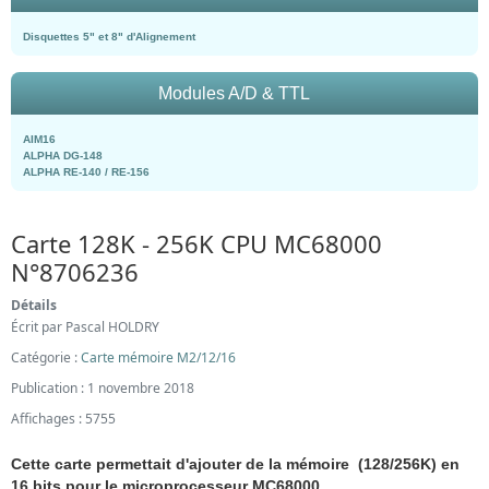
Disquettes 5" et 8" d'Alignement
Modules A/D & TTL
AIM16
ALPHA DG-148
ALPHA RE-140 / RE-156
Carte 128K - 256K CPU MC68000
N°8706236
Détails
Écrit par
Pascal HOLDRY
Catégorie :
Carte mémoire M2/12/16
Publication : 1 novembre 2018
Affichages : 5755
Cette carte permettait d'ajouter de la mémoire (128/256K) en
16 bits pour le microprocesseur MC68000