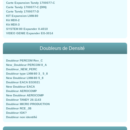
Carte Expansion Tandy 1700077-C
Carte Tandy 1700077-C (DIN)
Carte Tandy 1700077-D
KIT Expansion LNW-80
Kit MDX-2
Kit MDX-3
SYSTEM 80 Expander X-4010
VIDEO GENIE Expander EG-3014
Doubleurs de Densité
Doubleur PERCOM Rev_C
New_Doubleur PERCOM II_A
Doubleur_NEW_PERC
Doubleur type LNW-80 3_ 5_8
New Doubleur LNW-80 5_8
Doubleur EACA EG3021
New Doubleur EACA
Doubleur AEROCOMP
New Doubleur AEROCOMP
Doubleur TANDY 26-1143
Doubleur MICRO PRODUCTION
Doubleur RCE_JB
Doubleur IGK?
Doubleur non identifié