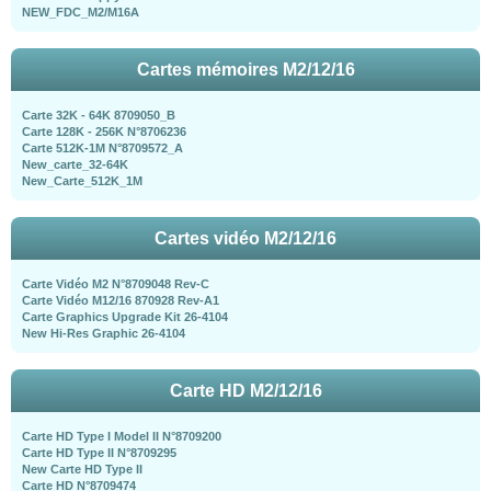
NEW_FDC_M2/M16A
Cartes mémoires M2/12/16
Carte 32K - 64K 8709050_B
Carte 128K - 256K N°8706236
Carte 512K-1M N°8709572_A
New_carte_32-64K
New_Carte_512K_1M
Cartes vidéo M2/12/16
Carte Vidéo M2 N°8709048 Rev-C
Carte Vidéo M12/16 870928 Rev-A1
Carte Graphics Upgrade Kit 26-4104
New Hi-Res Graphic 26-4104
Carte HD M2/12/16
Carte HD Type I Model II N°8709200
Carte HD Type II N°8709295
New Carte HD Type II
Carte HD N°8709474