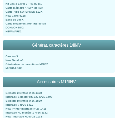
Kit Basic Level 2 TRS-80 M1
Carte mémoire "ASP" de 48K
Carte Type SUPERMEN 512K
New-Carte 512K
Banc de 256K
Carte Megamen 3Mo TRS-80 M4
DONMON MK2
NEW-MARK2
Générat. caractères 1/III/IV
Gendon 3
New Gendon3
Générateur de caractères M8002
MICRO-LC-80
Accessoires M1/III/IV
Selector interface // 26-1498
Interface Selector RS-232 N°26-1499
Selector interface // 26-2820
Interface // N°26-1411
New-Printer Interface N°26-1411
Interface HD modèle 1 N°26-1132
New_Interface HD N°26-1132