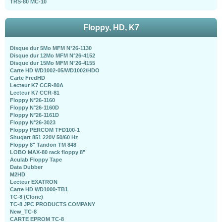
TRS-80 MC-10
Floppy, HD, K7
Disque dur 5Mo MFM N°26-1130
Disque dur 12Mo MFM N°26-4152
Disque dur 15Mo MFM N°26-4155
Carte HD WD1002-05/WD1002/HDO
Carte FredHD
Lecteur K7 CCR-80A
Lecteur K7 CCR-81
Floppy N°26-1160
Floppy N°26-1160D
Floppy N°26-1161D
Floppy N°26-3023
Floppy PERCOM TFD100-1
Shugart 851 220V 50/60 Hz
Floppy 8" Tandon TM 848
LOBO MAX-80 rack floppy 8"
Aculab Floppy Tape
Data Dubber
M2HD
Lecteur EXATRON
Carte HD WD1000-TB1
TC-8 (Clone)
TC-8 JPC PRODUCTS COMPANY
New_TC-8
CARTE EPROM TC-8