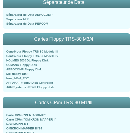
Séparateur de Data
Séparateur de Data AEROCOMP
Séparateur MI²F
Séparateur de Data PERCOM
Cartes Floppy TRS-80 M3/4
Contrôleur Floppy TRS-80 Modèle III
Contrôleur Floppy TRS-80 Modèle IV
HOLMES DX-3DL Floppy Disk
CUMANA Floppy Disk
AEROCOMP Floppy Disk
MTI floppy Disk
New_M3-4_FDC
APPARAT Floppy Disk Controller
J&M Systems JFD-III Floppy disk
Cartes CP/m TRS-80 M1/III
Carte CP/m "PENTASONIC"
Carte CP/m "OMIKRON MAPPER I"
New-MAPPER I
OMIKRON MAPPER III/64
New-MAPPER III/64