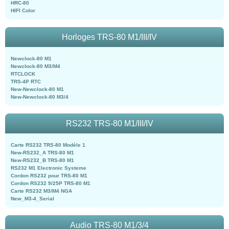
HRC-80
HIFI Color
Horloges TRS-80 M1/III/IV
Newclock-80 M1
Newclock-80 M3/M4
RTCLOCK
TRS-4P RTC
New-Newclock-80 M1
New-Newclock-80 M3/4
RS232 TRS-80 M1/III/IV
Carte RS232 TRS-80 Modèle 1
New-RS232_A TRS-80 M1
New-RS232_B TRS-80 M1
RS232 M1 Electronic Systeme
Cordon RS232 pour TRS-80 M1
Cordon RS232 9/25P TRS-80 M1
Carte RS232 M3/M4 NGA
New_M3-4_Serial
Audio TRS-80 M1/3/4