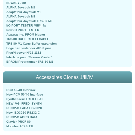
NEWKEY / 80
ALPHA Joystick M1
Adaptateur Joystick M1
ALPHA Joystick M3
Adaptateur Joystick TRS-80 M3
I/O PORT TESTER MIII/4,4p
New-IO PORT TESTER
Apparat Inc. PROM blaster
TRS-80 BUFFERED EI CABLE
TRS-80 M1 Carte Buffer expansion
Edge card estender 40/50 pins
Plug'N power N°26-1182
Interface pour "Screen Printer"
EPROM Programmer TRS-80 M1
Accessoires Clones 1/III/IV
PCM 50/40 Interface
New-PCM 50/40 Interface
Synthétiseur FRED LE-16
NEW_VG_FRED_SYNTH
RS232-C EACA EG-3020
New- EG3020 RS232-C
RS232-C AGRO DATA
Clavier PROF-80
Modules A/D & TTL