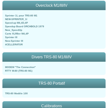
Overclock M1/III/IV
Sprinter 1L pour TRS-80 M1
NEW-SPRINTER_1l
Speed-up M4,4D,4P
Speedup Board ORCHBOLD 1979
New_SpeedUp
Carte XLR8er M4,4P
Sprinter III
New-Sprinter III
4CELLERATOR
Divers TRS-80 M1/III/IV
MODEM "The Connection"
RTTY M-80 (TRS-80 M1)
TRS-80 Portatif
TRS-80 Modèle 100
Calibrations