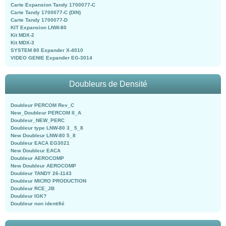
Carte Expansion Tandy 1700077-C
Carte Tandy 1700077-C (DIN)
Carte Tandy 1700077-D
KIT Expansion LNW-80
Kit MDX-2
Kit MDX-3
SYSTEM 80 Expander X-4010
VIDEO GENIE Expander EG-3014
Doubleurs de Densité
Doubleur PERCOM Rev_C
New_Doubleur PERCOM II_A
Doubleur_NEW_PERC
Doubleur type LNW-80 3_ 5_8
New Doubleur LNW-80 5_8
Doubleur EACA EG3021
New Doubleur EACA
Doubleur AEROCOMP
New Doubleur AEROCOMP
Doubleur TANDY 26-1143
Doubleur MICRO PRODUCTION
Doubleur RCE_JB
Doubleur IGK?
Doubleur non identifié