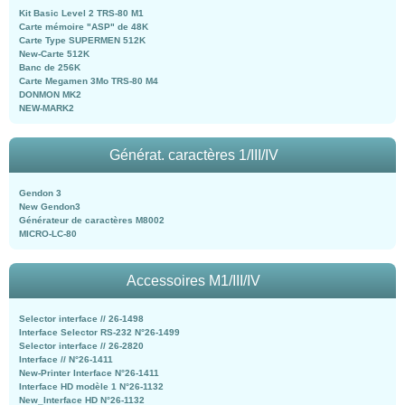
Kit Basic Level 2 TRS-80 M1
Carte mémoire "ASP" de 48K
Carte Type SUPERMEN 512K
New-Carte 512K
Banc de 256K
Carte Megamen 3Mo TRS-80 M4
DONMON MK2
NEW-MARK2
Générat. caractères 1/III/IV
Gendon 3
New Gendon3
Générateur de caractères M8002
MICRO-LC-80
Accessoires M1/III/IV
Selector interface // 26-1498
Interface Selector RS-232 N°26-1499
Selector interface // 26-2820
Interface // N°26-1411
New-Printer Interface N°26-1411
Interface HD modèle 1 N°26-1132
New_Interface HD N°26-1132