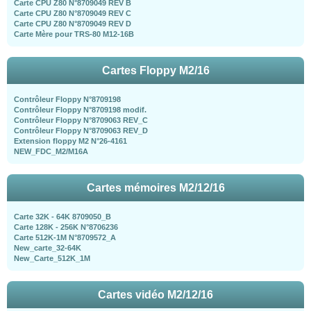
Carte CPU Z80 N°8709049 REV B
Carte CPU Z80 N°8709049 REV C
Carte CPU Z80 N°8709049 REV D
Carte Mère pour TRS-80 M12-16B
Cartes Floppy M2/16
Contrôleur Floppy N°8709198
Contrôleur Floppy N°8709198 modif.
Contrôleur Floppy N°8709063 REV_C
Contrôleur Floppy N°8709063 REV_D
Extension floppy M2 N°26-4161
NEW_FDC_M2/M16A
Cartes mémoires M2/12/16
Carte 32K - 64K 8709050_B
Carte 128K - 256K N°8706236
Carte 512K-1M N°8709572_A
New_carte_32-64K
New_Carte_512K_1M
Cartes vidéo M2/12/16