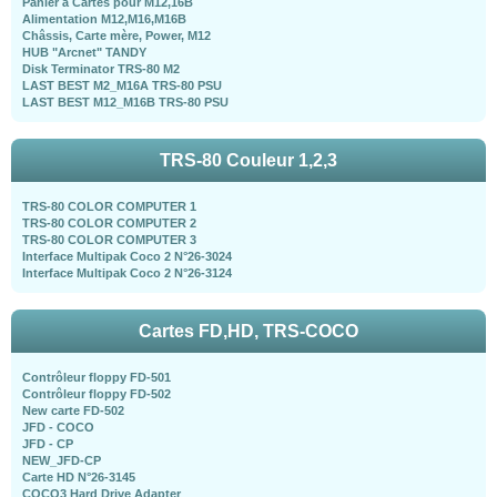
Panier à Cartes pour M12,16B
Alimentation M12,M16,M16B
Châssis, Carte mère, Power, M12
HUB "Arcnet" TANDY
Disk Terminator TRS-80 M2
LAST BEST M2_M16A TRS-80 PSU
LAST BEST M12_M16B TRS-80 PSU
TRS-80 Couleur 1,2,3
TRS-80 COLOR COMPUTER 1
TRS-80 COLOR COMPUTER 2
TRS-80 COLOR COMPUTER 3
Interface Multipak Coco 2 N°26-3024
Interface Multipak Coco 2 N°26-3124
Cartes FD,HD, TRS-COCO
Contrôleur floppy FD-501
Contrôleur floppy FD-502
New carte FD-502
JFD - COCO
JFD - CP
NEW_JFD-CP
Carte HD N°26-3145
COCO3 Hard Drive Adapter