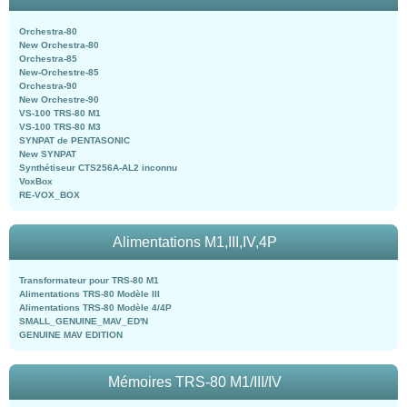
Orchestra-80
New Orchestra-80
Orchestra-85
New-Orchestre-85
Orchestra-90
New Orchestre-90
VS-100 TRS-80 M1
VS-100 TRS-80 M3
SYNPAT de PENTASONIC
New SYNPAT
Synthétiseur CTS256A-AL2 inconnu
VoxBox
RE-VOX_BOX
Alimentations M1,III,IV,4P
Transformateur pour TRS-80 M1
Alimentations TRS-80 Modèle III
Alimentations TRS-80 Modèle 4/4P
SMALL_GENUINE_MAV_ED'N
GENUINE MAV EDITION
Mémoires TRS-80 M1/III/IV