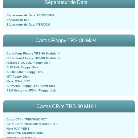
Séparateur de Data
Séparateur de Data AEROCOMP
Séparateur MI²F
Séparateur de Data PERCOM
Cartes Floppy TRS-80 M3/4
Contrôleur Floppy TRS-80 Modèle III
Contrôleur Floppy TRS-80 Modèle IV
HOLMES DX-3DL Floppy Disk
CUMANA Floppy Disk
AEROCOMP Floppy Disk
MTI floppy Disk
New_M3-4_FDC
APPARAT Floppy Disk Controller
J&M Systems JFD-III Floppy disk
Cartes CP/m TRS-80 M1/III
Carte CP/m "PENTASONIC"
Carte CP/m "OMIKRON MAPPER I"
New-MAPPER I
OMIKRON MAPPER III/64
New-MAPPER III/64