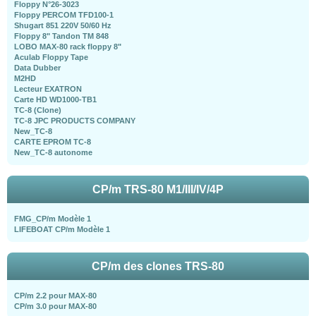
Floppy N°26-3023
Floppy PERCOM TFD100-1
Shugart 851 220V 50/60 Hz
Floppy 8" Tandon TM 848
LOBO MAX-80 rack floppy 8"
Aculab Floppy Tape
Data Dubber
M2HD
Lecteur EXATRON
Carte HD WD1000-TB1
TC-8 (Clone)
TC-8 JPC PRODUCTS COMPANY
New_TC-8
CARTE EPROM TC-8
New_TC-8 autonome
CP/m TRS-80 M1/III/IV/4P
FMG_CP/m Modèle 1
LIFEBOAT CP/m Modèle 1
CP/m des clones TRS-80
CP/m 2.2 pour MAX-80
CP/m 3.0 pour MAX-80