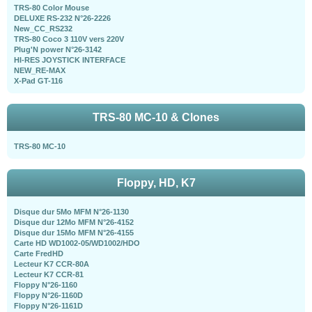
TRS-80 Color Mouse
DELUXE RS-232 N°26-2226
New_CC_RS232
TRS-80 Coco 3 110V vers 220V
Plug'N power N°26-3142
HI-RES JOYSTICK INTERFACE
NEW_RE-MAX
X-Pad GT-116
TRS-80 MC-10 & Clones
TRS-80 MC-10
Floppy, HD, K7
Disque dur 5Mo MFM N°26-1130
Disque dur 12Mo MFM N°26-4152
Disque dur 15Mo MFM N°26-4155
Carte HD WD1002-05/WD1002/HDO
Carte FredHD
Lecteur K7 CCR-80A
Lecteur K7 CCR-81
Floppy N°26-1160
Floppy N°26-1160D
Floppy N°26-1161D