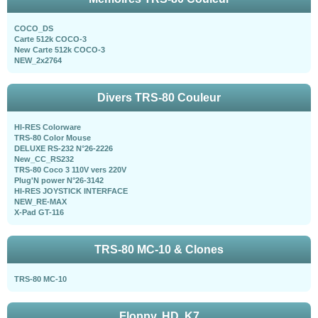
COCO_DS
Carte 512k COCO-3
New Carte 512k COCO-3
NEW_2x2764
Divers TRS-80 Couleur
HI-RES Colorware
TRS-80 Color Mouse
DELUXE RS-232 N°26-2226
New_CC_RS232
TRS-80 Coco 3 110V vers 220V
Plug'N power N°26-3142
HI-RES JOYSTICK INTERFACE
NEW_RE-MAX
X-Pad GT-116
TRS-80 MC-10 & Clones
TRS-80 MC-10
Floppy, HD, K7