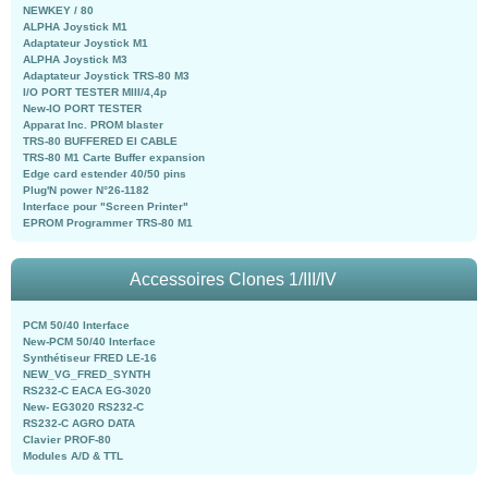
NEWKEY / 80
ALPHA Joystick M1
Adaptateur Joystick M1
ALPHA Joystick M3
Adaptateur Joystick TRS-80 M3
I/O PORT TESTER MIII/4,4p
New-IO PORT TESTER
Apparat Inc. PROM blaster
TRS-80 BUFFERED EI CABLE
TRS-80 M1 Carte Buffer expansion
Edge card estender 40/50 pins
Plug'N power N°26-1182
Interface pour "Screen Printer"
EPROM Programmer TRS-80 M1
Accessoires Clones 1/III/IV
PCM 50/40 Interface
New-PCM 50/40 Interface
Synthétiseur FRED LE-16
NEW_VG_FRED_SYNTH
RS232-C EACA EG-3020
New- EG3020 RS232-C
RS232-C AGRO DATA
Clavier PROF-80
Modules A/D & TTL