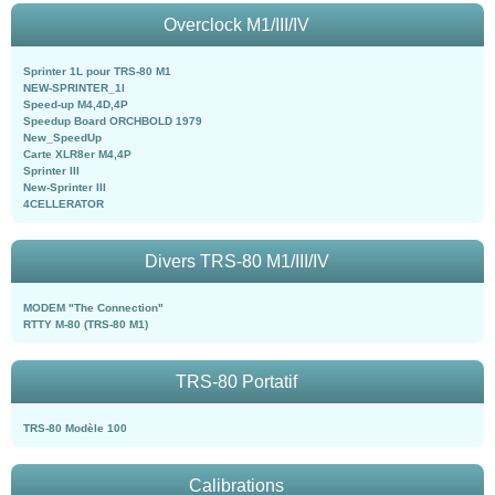
Overclock M1/III/IV
Sprinter 1L pour TRS-80 M1
NEW-SPRINTER_1l
Speed-up M4,4D,4P
Speedup Board ORCHBOLD 1979
New_SpeedUp
Carte XLR8er M4,4P
Sprinter III
New-Sprinter III
4CELLERATOR
Divers TRS-80 M1/III/IV
MODEM "The Connection"
RTTY M-80 (TRS-80 M1)
TRS-80 Portatif
TRS-80 Modèle 100
Calibrations