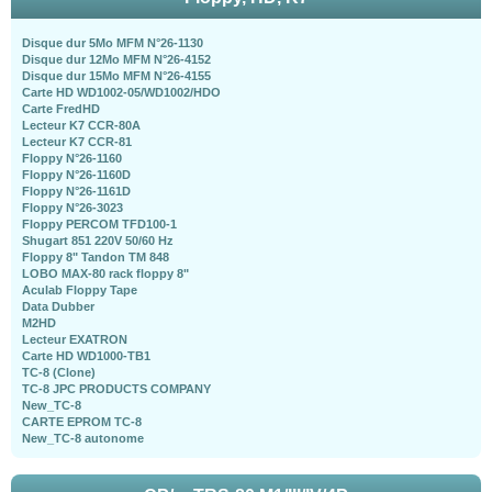
Disque dur 5Mo MFM N°26-1130
Disque dur 12Mo MFM N°26-4152
Disque dur 15Mo MFM N°26-4155
Carte HD WD1002-05/WD1002/HDO
Carte FredHD
Lecteur K7 CCR-80A
Lecteur K7 CCR-81
Floppy N°26-1160
Floppy N°26-1160D
Floppy N°26-1161D
Floppy N°26-3023
Floppy PERCOM TFD100-1
Shugart 851 220V 50/60 Hz
Floppy 8" Tandon TM 848
LOBO MAX-80 rack floppy 8"
Aculab Floppy Tape
Data Dubber
M2HD
Lecteur EXATRON
Carte HD WD1000-TB1
TC-8 (Clone)
TC-8 JPC PRODUCTS COMPANY
New_TC-8
CARTE EPROM TC-8
New_TC-8 autonome