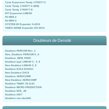
Carte Expansion Tandy 1700077-C
Carte Tandy 1700077-C (DIN)
Carte Tandy 1700077-D
KIT Expansion LNW-80
Kit MDX-2
Kit MDX-3
SYSTEM 80 Expander X-4010
VIDEO GENIE Expander EG-3014
Doubleurs de Densité
Doubleur PERCOM Rev_C
New_Doubleur PERCOM II_A
Doubleur_NEW_PERC
Doubleur type LNW-80 3_ 5_8
New Doubleur LNW-80 5_8
Doubleur EACA EG3021
New Doubleur EACA
Doubleur AEROCOMP
New Doubleur AEROCOMP
Doubleur TANDY 26-1143
Doubleur MICRO PRODUCTION
Doubleur RCE_JB
Doubleur IGK?
Doubleur non identifié