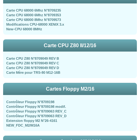
Carte CPU 68000 6Mhz N°8709235
Carte CPU 68000 6Mhz N°8709353
Carte CPU 68000 8Mhz N°8709573
Modifications CPU-68000 XENIX 3.x
New-CPU 68000 8MHz
Carte CPU Z80 II/12/16
Carte CPU Z80 N°8709049 REV B
Carte CPU Z80 N°8709049 REV C
Carte CPU Z80 N°8709049 REV D
Carte Mère pour TRS-80 M12-16B
Cartes Floppy M2/16
Contrôleur Floppy N°8709198
Contrôleur Floppy N°8709198 modif.
Contrôleur Floppy N°8709063 REV_C
Contrôleur Floppy N°8709063 REV_D
Extension floppy M2 N°26-4161
NEW_FDC_M2/M16A