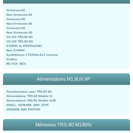
Orchestra-80
New Orchestra-80
Orchestra-85
New-Orchestre-85
Orchestra-90
New Orchestre-90
VS-100 TRS-80 M1
VS-100 TRS-80 M3
SYNPAT de PENTASONIC
New SYNPAT
Synthétiseur CTS256A-AL2 inconnu
VoxBox
RE-VOX_BOX
Alimentations M1,III,IV,4P
Transformateur pour TRS-80 M1
Alimentations TRS-80 Modèle III
Alimentations TRS-80 Modèle 4/4P
SMALL_GENUINE_MAV_ED'N
GENUINE MAV EDITION
Mémoires TRS-80 M1/III/IV