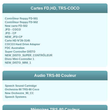
Cartes FD,HD, TRS-COCO
Contrôleur floppy FD-501
Contrôleur floppy FD-502
New carte FD-502
JFD - COCO
JFD - CP
NEW_JFD-CP
Carte HD N°26-3145
COCO3 Hard Drive Adapter
FDC Australien
Super Controller DISTO
NEW_DISTO_SUPER_CONTRÖLEUR
Disto Mini-Controller 1
NEW_DISTO_MINI_1
Audio TRS-80 Couleur
Speech Sound Cartridge
Orchestra-90 TRS-80 Coco
New Orchestre_90_CC
Speech Systems
Mémoires TRS-80 Couleur