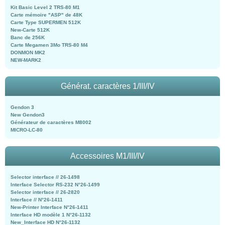
Kit Basic Level 2 TRS-80 M1
Carte mémoire "ASP" de 48K
Carte Type SUPERMEN 512K
New-Carte 512K
Banc de 256K
Carte Megamen 3Mo TRS-80 M4
DONMON MK2
NEW-MARK2
Générat. caractères 1/III/IV
Gendon 3
New Gendon3
Générateur de caractères M8002
MICRO-LC-80
Accessoires M1/III/IV
Selector interface // 26-1498
Interface Selector RS-232 N°26-1499
Selector interface // 26-2820
Interface // N°26-1411
New-Printer Interface N°26-1411
Interface HD modèle 1 N°26-1132
New_Interface HD N°26-1132