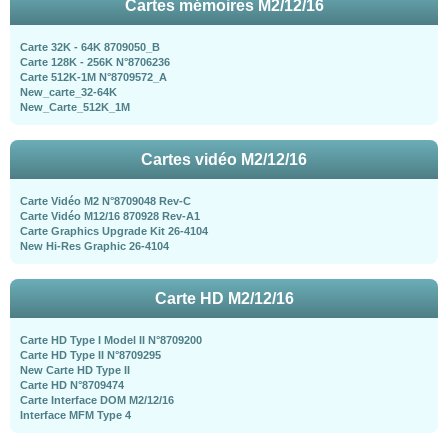
Cartes mémoires M2/12/16
Carte 32K - 64K 8709050_B
Carte 128K - 256K N°8706236
Carte 512K-1M N°8709572_A
New_carte_32-64K
New_Carte_512K_1M
Cartes vidéo M2/12/16
Carte Vidéo M2 N°8709048 Rev-C
Carte Vidéo M12/16 870928 Rev-A1
Carte Graphics Upgrade Kit 26-4104
New Hi-Res Graphic 26-4104
Carte HD M2/12/16
Carte HD Type I Model II N°8709200
Carte HD Type II N°8709295
New Carte HD Type II
Carte HD N°8709474
Carte Interface DOM M2/12/16
Interface MFM Type 4