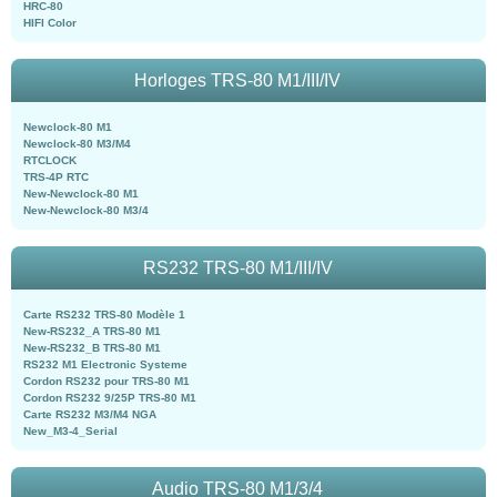
HRC-80
HIFI Color
Horloges TRS-80 M1/III/IV
Newclock-80 M1
Newclock-80 M3/M4
RTCLOCK
TRS-4P RTC
New-Newclock-80 M1
New-Newclock-80 M3/4
RS232 TRS-80 M1/III/IV
Carte RS232 TRS-80 Modèle 1
New-RS232_A TRS-80 M1
New-RS232_B TRS-80 M1
RS232 M1 Electronic Systeme
Cordon RS232 pour TRS-80 M1
Cordon RS232 9/25P TRS-80 M1
Carte RS232 M3/M4 NGA
New_M3-4_Serial
Audio TRS-80 M1/3/4