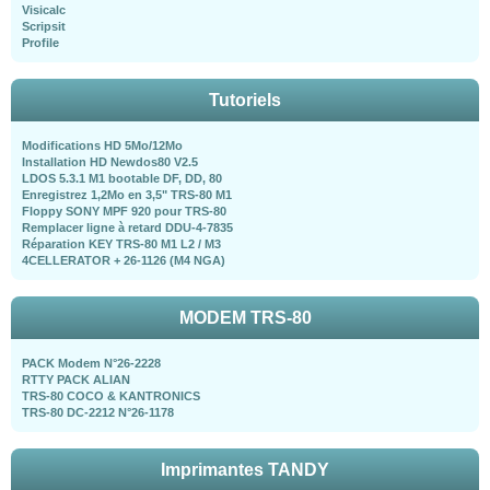
Visicalc
Scripsit
Profile
Tutoriels
Modifications HD 5Mo/12Mo
Installation HD Newdos80 V2.5
LDOS 5.3.1 M1 bootable DF, DD, 80
Enregistrez 1,2Mo en 3,5" TRS-80 M1
Floppy SONY MPF 920 pour TRS-80
Remplacer ligne à retard DDU-4-7835
Réparation KEY TRS-80 M1 L2 / M3
4CELLERATOR + 26-1126 (M4 NGA)
MODEM TRS-80
PACK Modem N°26-2228
RTTY PACK ALIAN
TRS-80 COCO & KANTRONICS
TRS-80 DC-2212 N°26-1178
Imprimantes TANDY