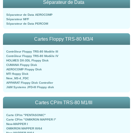
Séparateur de Data
Séparateur de Data AEROCOMP
Séparateur MI²F
Séparateur de Data PERCOM
Cartes Floppy TRS-80 M3/4
Contrôleur Floppy TRS-80 Modèle III
Contrôleur Floppy TRS-80 Modèle IV
HOLMES DX-3DL Floppy Disk
CUMANA Floppy Disk
AEROCOMP Floppy Disk
MTI floppy Disk
New_M3-4_FDC
APPARAT Floppy Disk Controller
J&M Systems JFD-III Floppy disk
Cartes CP/m TRS-80 M1/III
Carte CP/m "PENTASONIC"
Carte CP/m "OMIKRON MAPPER I"
New-MAPPER I
OMIKRON MAPPER III/64
New-MAPPER III/64