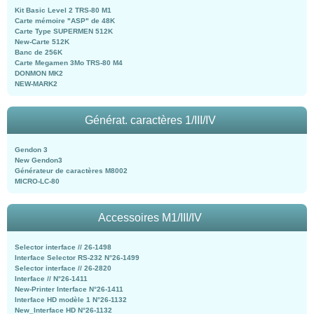
Kit Basic Level 2 TRS-80 M1
Carte mémoire "ASP" de 48K
Carte Type SUPERMEN 512K
New-Carte 512K
Banc de 256K
Carte Megamen 3Mo TRS-80 M4
DONMON MK2
NEW-MARK2
Générat. caractères 1/III/IV
Gendon 3
New Gendon3
Générateur de caractères M8002
MICRO-LC-80
Accessoires M1/III/IV
Selector interface // 26-1498
Interface Selector RS-232 N°26-1499
Selector interface // 26-2820
Interface // N°26-1411
New-Printer Interface N°26-1411
Interface HD modèle 1 N°26-1132
New_Interface HD N°26-1132