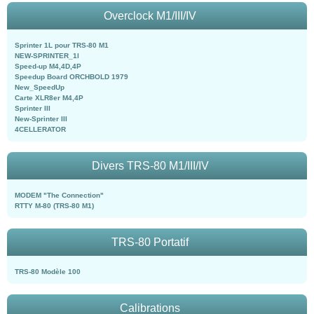
Overclock M1/III/IV
Sprinter 1L pour TRS-80 M1
NEW-SPRINTER_1l
Speed-up M4,4D,4P
Speedup Board ORCHBOLD 1979
New_SpeedUp
Carte XLR8er M4,4P
Sprinter III
New-Sprinter III
4CELLERATOR
Divers TRS-80 M1/III/IV
MODEM "The Connection"
RTTY M-80 (TRS-80 M1)
TRS-80 Portatif
TRS-80 Modèle 100
Calibrations