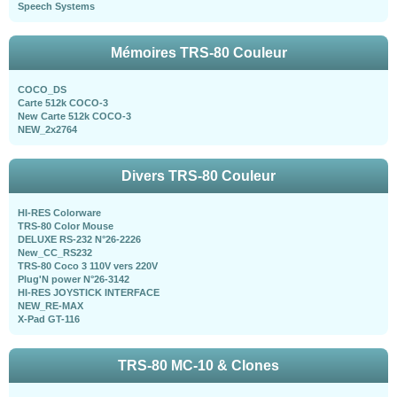
Speech Systems
Mémoires TRS-80 Couleur
COCO_DS
Carte 512k COCO-3
New Carte 512k COCO-3
NEW_2x2764
Divers TRS-80 Couleur
HI-RES Colorware
TRS-80 Color Mouse
DELUXE RS-232 N°26-2226
New_CC_RS232
TRS-80 Coco 3 110V vers 220V
Plug'N power N°26-3142
HI-RES JOYSTICK INTERFACE
NEW_RE-MAX
X-Pad GT-116
TRS-80 MC-10 & Clones