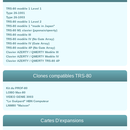
TRS-80 modèle 1 Level 1
Type 26-1001
Type 26-1003
TRS-80 modèle 1 Level 2
TRS-80 modèle 1 "made in Japan"
TRS-80 M1 clavier (japonais/qwerty)
TRS-80 modèle III
TRS-80 modèle IV (No Gate Array)
TRS-80 modèle IV (Gate Array)
TRS-80 modèle 4P (No Gate Array)
Clavier AZERTY / QWERTY Modèle III
Clavier AZERTY / QWERTY Modèle IV
Clavier AZERTY / QWERTY TRS-80 4P
Clones compatibles TRS-80
Kit du PROF-80
LOBO Max-80
VIDEO GENIE 3003
"Le Guépard" HBN Computeur
LNW80 "Maison"
Cartes D'expansions