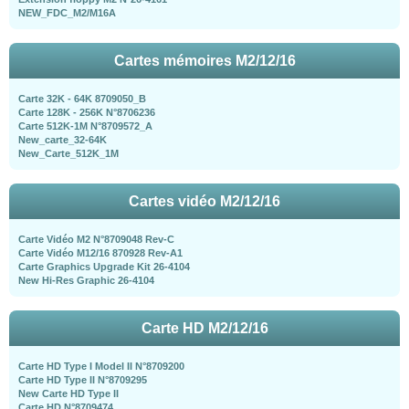
NEW_FDC_M2/M16A
Cartes mémoires M2/12/16
Carte 32K - 64K 8709050_B
Carte 128K - 256K N°8706236
Carte 512K-1M N°8709572_A
New_carte_32-64K
New_Carte_512K_1M
Cartes vidéo M2/12/16
Carte Vidéo M2 N°8709048 Rev-C
Carte Vidéo M12/16 870928 Rev-A1
Carte Graphics Upgrade Kit 26-4104
New Hi-Res Graphic 26-4104
Carte HD M2/12/16
Carte HD Type I Model II N°8709200
Carte HD Type II N°8709295
New Carte HD Type II
Carte HD N°8709474