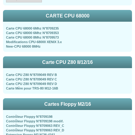
CARTE CPU 68000
Carte CPU 68000 6Mhz N°8709235
Carte CPU 68000 6Mhz N°8709353
Carte CPU 68000 8Mhz N°8709573
Modifications CPU-68000 XENIX 3.x
New-CPU 68000 8MHz
Carte CPU Z80 II/12/16
Carte CPU Z80 N°8709049 REV B
Carte CPU Z80 N°8709049 REV C
Carte CPU Z80 N°8709049 REV D
Carte Mère pour TRS-80 M12-16B
Cartes Floppy M2/16
Contrôleur Floppy N°8709198
Contrôleur Floppy N°8709198 modif.
Contrôleur Floppy N°8709063 REV_C
Contrôleur Floppy N°8709063 REV_D
Extension floppy M2 N°26-4161