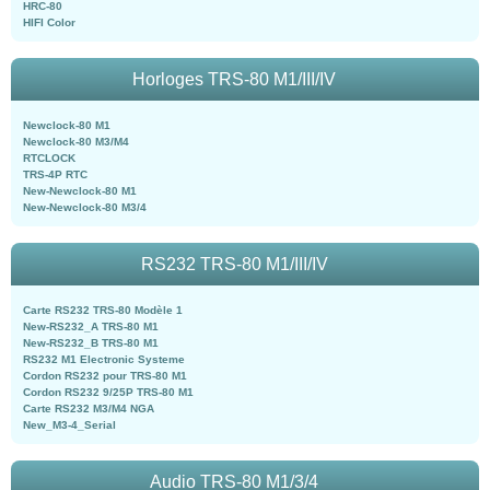
HRC-80
HIFI Color
Horloges TRS-80 M1/III/IV
Newclock-80 M1
Newclock-80 M3/M4
RTCLOCK
TRS-4P RTC
New-Newclock-80 M1
New-Newclock-80 M3/4
RS232 TRS-80 M1/III/IV
Carte RS232 TRS-80 Modèle 1
New-RS232_A TRS-80 M1
New-RS232_B TRS-80 M1
RS232 M1 Electronic Systeme
Cordon RS232 pour TRS-80 M1
Cordon RS232 9/25P TRS-80 M1
Carte RS232 M3/M4 NGA
New_M3-4_Serial
Audio TRS-80 M1/3/4