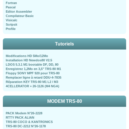
Fortran
Pascal
Editor Assembler
Compilateur Basic
Visicalc
Scripsit
Profile
Tutoriels
Modifications HD 5Mo/12Mo
Installation HD Newdos80 V2.5
LDOS 5.3.1 M1 bootable DF, DD, 80
Enregistrez 1,2Mo en 3,5" TRS-80 M1
Floppy SONY MPF 920 pour TRS-80
Remplacer ligne à retard DDU-4-7835
Réparation KEY TRS-80 M1 L2 / M3
4CELLERATOR + 26-1126 (M4 NGA)
MODEM TRS-80
PACK Modem N°26-2228
RTTY PACK ALIAN
TRS-80 COCO & KANTRONICS
TRS-80 DC-2212 N°26-1178