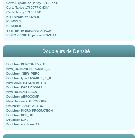
Carte Expansion Tandy 1700077-C
Carte Tandy 1700077-C (DIN)
Carte Tandy 1700077-D
KIT Expansion LNW-80
Kit MDX-2
Kit MDX-3
SYSTEM 80 Expander X-4010
VIDEO GENIE Expander EG-3014
Doubleurs de Densité
Doubleur PERCOM Rev_C
New_Doubleur PERCOM II_A
Doubleur_NEW_PERC
Doubleur type LNW-80 3_ 5_8
New Doubleur LNW-80 5_8
Doubleur EACA EG3021
New Doubleur EACA
Doubleur AEROCOMP
New Doubleur AEROCOMP
Doubleur TANDY 26-1143
Doubleur MICRO PRODUCTION
Doubleur RCE_JB
Doubleur IGK?
Doubleur non identifié