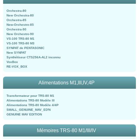
Orchestra-80
New Orchestra-80
Orchestra-85
New-Orchestre-85
Orchestra-90
New Orchestre-90
VS-100 TRS-80 M1
VS-100 TRS-80 M3
SYNPAT de PENTASONIC
New SYNPAT
Synthétiseur CTS256A-AL2 inconnu
VoxBox
RE-VOX_BOX
Alimentations M1,III,IV,4P
Transformateur pour TRS-80 M1
Alimentations TRS-80 Modèle III
Alimentations TRS-80 Modèle 4/4P
SMALL_GENUINE_MAV_ED'N
GENUINE MAV EDITION
Mémoires TRS-80 M1/III/IV