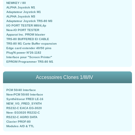
NEWKEY / 80
ALPHA Joystick M1
Adaptateur Joystick M1
ALPHA Joystick M3
Adaptateur Joystick TRS-80 M3
I/O PORT TESTER MIII/4,4p
New-IO PORT TESTER
Apparat Inc. PROM blaster
TRS-80 BUFFERED EI CABLE
TRS-80 M1 Carte Buffer expansion
Edge card estender 40/50 pins
Plug'N power N°26-1182
Interface pour "Screen Printer"
EPROM Programmer TRS-80 M1
Accessoires Clones 1/III/IV
PCM 50/40 Interface
New-PCM 50/40 Interface
Synthétiseur FRED LE-16
NEW_VG_FRED_SYNTH
RS232-C EACA EG-3020
New- EG3020 RS232-C
RS232-C AGRO DATA
Clavier PROF-80
Modules A/D & TTL