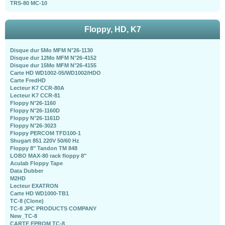
TRS-80 MC-10
Floppy, HD, K7
Disque dur 5Mo MFM N°26-1130
Disque dur 12Mo MFM N°26-4152
Disque dur 15Mo MFM N°26-4155
Carte HD WD1002-05/WD1002/HDO
Carte FredHD
Lecteur K7 CCR-80A
Lecteur K7 CCR-81
Floppy N°26-1160
Floppy N°26-1160D
Floppy N°26-1161D
Floppy N°26-3023
Floppy PERCOM TFD100-1
Shugart 851 220V 50/60 Hz
Floppy 8" Tandon TM 848
LOBO MAX-80 rack floppy 8"
Aculab Floppy Tape
Data Dubber
M2HD
Lecteur EXATRON
Carte HD WD1000-TB1
TC-8 (Clone)
TC-8 JPC PRODUCTS COMPANY
New_TC-8
CARTE EPROM TC-8