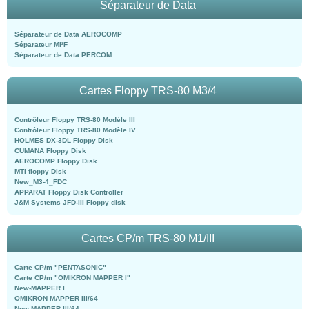
Séparateur de Data
Séparateur de Data AEROCOMP
Séparateur MI²F
Séparateur de Data PERCOM
Cartes Floppy TRS-80 M3/4
Contrôleur Floppy TRS-80 Modèle III
Contrôleur Floppy TRS-80 Modèle IV
HOLMES DX-3DL Floppy Disk
CUMANA Floppy Disk
AEROCOMP Floppy Disk
MTI floppy Disk
New_M3-4_FDC
APPARAT Floppy Disk Controller
J&M Systems JFD-III Floppy disk
Cartes CP/m TRS-80 M1/III
Carte CP/m "PENTASONIC"
Carte CP/m "OMIKRON MAPPER I"
New-MAPPER I
OMIKRON MAPPER III/64
New-MAPPER III/64