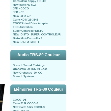
Contrôleur floppy FD-502
New carte FD-502
JFD - COCO
JFD - CP
NEW_JFD-CP
Carte HD N°26-3145
COCO3 Hard Drive Adapter
FDC Australien
Super Controller DISTO
NEW_DISTO_SUPER_CONTRÖLEUR
Disto Mini-Controller 1
NEW_DISTO_MINI_1
Audio TRS-80 Couleur
Speech Sound Cartridge
Orchestra-90 TRS-80 Coco
New Orchestre_90_CC
Speech Systems
Mémoires TRS-80 Couleur
COCO_DS
Carte 512k COCO-3
New Carte 512k COCO-3
NEW_2x2764