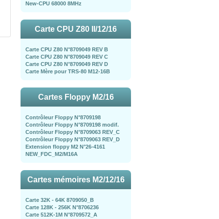
New-CPU 68000 8MHz
Carte CPU Z80 II/12/16
Carte CPU Z80 N°8709049 REV B
Carte CPU Z80 N°8709049 REV C
Carte CPU Z80 N°8709049 REV D
Carte Mère pour TRS-80 M12-16B
Cartes Floppy M2/16
Contrôleur Floppy N°8709198
Contrôleur Floppy N°8709198 modif.
Contrôleur Floppy N°8709063 REV_C
Contrôleur Floppy N°8709063 REV_D
Extension floppy M2 N°26-4161
NEW_FDC_M2/M16A
Cartes mémoires M2/12/16
Carte 32K - 64K 8709050_B
Carte 128K - 256K N°8706236
Carte 512K-1M N°8709572_A