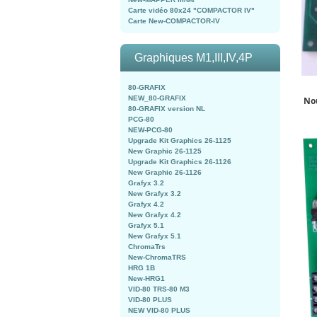
Carte vidéo 80x24 "COMPACTOR IV"
Carte New-COMPACTOR-IV
Graphiques M1,III,IV,4P
80-GRAFIX
NEW_80-GRAFIX
Nou
80-GRAFIX version NL
PCG-80
NEW-PCG-80
Upgrade Kit Graphics 26-1125
New Graphic 26-1125
Upgrade Kit Graphics 26-1126
New Graphic 26-1126
Grafyx 3.2
New Grafyx 3.2
Grafyx 4.2
New Grafyx 4.2
Grafyx 5.1
New Grafyx 5.1
ChromaTrs
New-ChromaTRS
HRG 1B
New-HRG1
VID-80 TRS-80 M3
VID-80 PLUS
NEW VID-80 PLUS