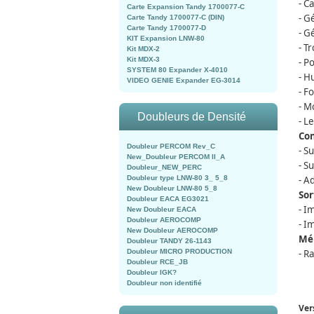
- C
Carte Expansion Tandy 1700077-C
- G
Carte Tandy 1700077-C (DIN)
Carte Tandy 1700077-D
- G
KIT Expansion LNW-80
- T
Kit MDX-2
Kit MDX-3
- Po
SYSTEM 80 Expander X-4010
- H
VIDEO GENIE Expander EG-3014
- F
- M
Doubleurs de Densité
- L
Co
Doubleur PERCOM Rev_C
- S
New_Doubleur PERCOM II_A
- S
Doubleur_NEW_PERC
Doubleur type LNW-80 3_ 5_8
- A
New Doubleur LNW-80 5_8
Sor
Doubleur EACA EG3021
- I
New Doubleur EACA
Doubleur AEROCOMP
- I
New Doubleur AEROCOMP
Mém
Doubleur TANDY 26-1143
Doubleur MICRO PRODUCTION
- R
Doubleur RCE_JB
Doubleur IGK?
Doubleur non identifié
Ver