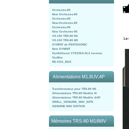
Orchestra-80
New Orchestra-80
Orchestra-85
New-Orchestre-85
Orchestra-90
New Orchestre-90
VS-100 TRS-80 M1
La 
VS-100 TRS-80 M3
SYNPAT de PENTASONIC
New SYNPAT
Synthétiseur CTS256A-AL2 inconnu
VoxBox
RE-VOX_BOX
Alimentations M1,III,IV,4P
Transformateur pour TRS-80 M1
Alimentations TRS-80 Modèle III
Alimentations TRS-80 Modèle 4/4P
SMALL_GENUINE_MAV_ED'N
GENUINE MAV EDITION
Mémoires TRS-80 M1/III/IV