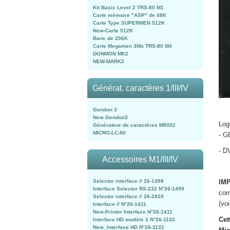
Kit Basic Level 2 TRS-80 M1
Carte mémoire "ASP" de 48K
Carte Type SUPERMEN 512K
New-Carte 512K
Banc de 256K
Carte Megamen 3Mo TRS-80 M4
DONMON MK2
NEW-MARK2
Générat. caractères 1/III/IV
Gendon 3
New Gendon3
Logi
Générateur de caractères M8002
MICRO-LC-80
- 
- 
Accessoires M1/III/IV
Selector interface // 26-1498
IM
Interface Selector RS-232 N°26-1499
com
Selector interface // 26-2820
(vo
Interface // N°26-1411
New-Printer Interface N°26-1411
Cet
Interface HD modèle 1 N°26-1132
New_Interface HD N°26-1132