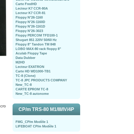
Carte FredHD
Lecteur K7 CCR-80A
Lecteur K7 CCR-81
Floppy N°26-1160
Floppy N°26-1160D
Floppy N°26-1161D
Floppy N°26-3023
Floppy PERCOM TFD100-1
Shugart 851 220V 50/60 Hz
Floppy 8" Tandon TM 848
LOBO MAX-80 rack floppy 8"
Aculab Floppy Tape
Data Dubber
M2HD
Lecteur EXATRON
Carte HD WD1000-TB1
TC-8 (Clone)
TC-8 JPC PRODUCTS COMPANY
New_TC-8
CARTE EPROM TC-8
New_TC-8 autonome
icro
CP/m TRS-80 M1/III/IV/4P
FMG_CP/m Modèle 1
LIFEBOAT CP/m Modèle 1