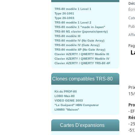
Dét
Écr
TRS-80 modèle 1 Level 1
Type 26-1001
Cat
Type 26-1003
TRS-80 modèle 1 Level 2
Pub
TRS-80 modèle 1 "made in Japan"
TRS-80 M1 clavier (japonais/qwerty)
Aff
TRS-80 modèle III
TRS-80 modèle IV (No Gate Array)
Pag
TRS-80 modèle IV (Gate Array)
TRS-80 modèle 4P (No Gate Array)
L
Clavier AZERTY / QWERTY Modèle III
Clavier AZERTY / QWERTY Modèle IV
Clavier AZERTY / QWERTY TRS-80 4P
Clones compatibles TRS-80
Pri
Kit du PROF-80
15
LOBO Max-80
VIDEO GENIE 3003
Pro
"Le Guépard" HBN Computeur
LNW80 "Maison"
- E
Rés
- 2
Cartes D'expansions
-51