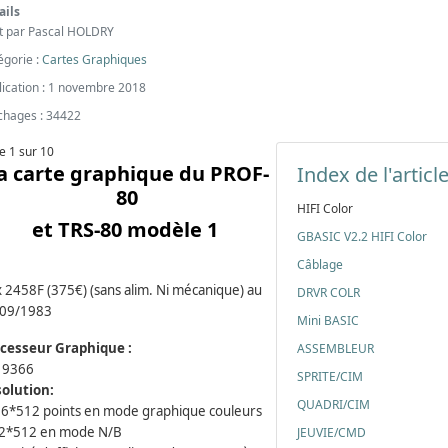
ails
it par
Pascal HOLDRY
égorie :
Cartes Graphiques
lication : 1 novembre 2018
ichages : 34422
e 1 sur 10
a carte graphique du PROF-
Index de l'articl
80
HIFI Color
et TRS-80 modèle 1
GBASIC V2.2 HIFI Color
Câblage
x 2458F (375€) (sans alim. Ni mécanique) au
DRVR COLR
/09/1983
Mini BASIC
cesseur Graphique :
ASSEMBLEUR
F 9366
SPRITE/CIM
olution:
QUADRI/CIM
56*512 points en mode graphique couleurs
2*512 en mode N/B
JEUVIE/CMD