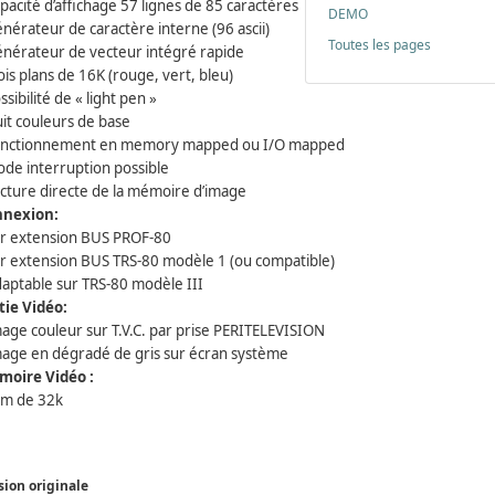
apacité d’affichage 57 lignes de 85 caractères
DEMO
énérateur de caractère interne (96 ascii)
Toutes les pages
énérateur de vecteur intégré rapide
rois plans de 16K (rouge, vert, bleu)
ssibilité de « light pen »
uit couleurs de base
onctionnement en memory mapped ou I/O mapped
ode interruption possible
ecture directe de la mémoire d’image
nnexion:
ur extension BUS PROF-80
ur extension BUS TRS-80 modèle 1 (ou compatible)
daptable sur TRS-80 modèle III
tie Vidéo:
mage couleur sur T.V.C. par prise PERITELEVISION
mage en dégradé de gris sur écran système
oire Vidéo :
am de 32k
sion originale