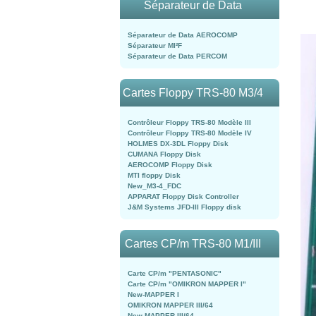
Séparateur de Data
Séparateur de Data AEROCOMP
Séparateur MI²F
Séparateur de Data PERCOM
Cartes Floppy TRS-80 M3/4
Contrôleur Floppy TRS-80 Modèle III
Contrôleur Floppy TRS-80 Modèle IV
HOLMES DX-3DL Floppy Disk
CUMANA Floppy Disk
AEROCOMP Floppy Disk
MTI floppy Disk
New_M3-4_FDC
APPARAT Floppy Disk Controller
J&M Systems JFD-III Floppy disk
Cartes CP/m TRS-80 M1/III
Carte CP/m "PENTASONIC"
Carte CP/m "OMIKRON MAPPER I"
New-MAPPER I
OMIKRON MAPPER III/64
New-MAPPER III/64