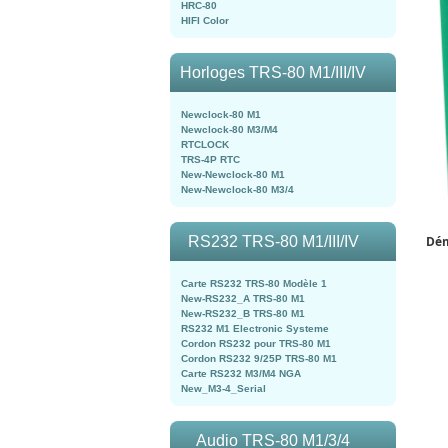
HRC-80
HIFI Color
Horloges TRS-80 M1/III/IV
Newclock-80 M1
Newclock-80 M3/M4
RTCLOCK
TRS-4P RTC
New-Newclock-80 M1
New-Newclock-80 M3/4
RS232 TRS-80 M1/III/IV
Dém
Carte RS232 TRS-80 Modèle 1
New-RS232_A TRS-80 M1
New-RS232_B TRS-80 M1
RS232 M1 Electronic Systeme
Cordon RS232 pour TRS-80 M1
Cordon RS232 9/25P TRS-80 M1
Carte RS232 M3/M4 NGA
New_M3-4_Serial
Audio TRS-80 M1/3/4