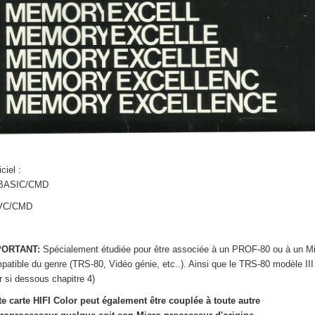
ciel :
GBASIC/CMD
DVC/CMD
PORTANT:
Spécialement étudiée pour être associée à un PROF-80 ou à un M
patible du genre (TRS-80, Vidéo génie, etc..). Ainsi que le TRS-80 modèle III
ir si dessous chapitre 4)
te carte HIFI Color peut également être couplée à toute autre