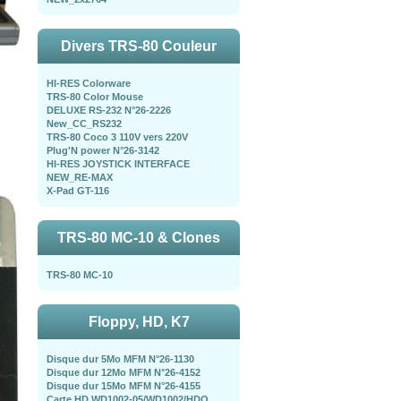
Divers TRS-80 Couleur
HI-RES Colorware
TRS-80 Color Mouse
DELUXE RS-232 N°26-2226
New_CC_RS232
TRS-80 Coco 3 110V vers 220V
Plug'N power N°26-3142
HI-RES JOYSTICK INTERFACE
NEW_RE-MAX
X-Pad GT-116
TRS-80 MC-10 & Clones
TRS-80 MC-10
Floppy, HD, K7
Disque dur 5Mo MFM N°26-1130
Disque dur 12Mo MFM N°26-4152
Disque dur 15Mo MFM N°26-4155
Carte HD WD1002-05/WD1002/HDO