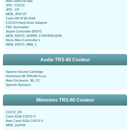
New carte FD-502
JFD - COCO
JFD - CP
NEW_JFD-CP
Carte HD N°26-3145
COCO3 Hard Drive Adapter
FDC Australien
Super Controller DISTO
NEW_DISTO_SUPER_CONTRÖLEUR
Disto Mini-Controller 1
NEW_DISTO_MINI_1
Audio TRS-80 Couleur
Speech Sound Cartridge
Orchestra-90 TRS-80 Coco
New Orchestre_90_CC
Speech Systems
Mémoires TRS-80 Couleur
COCO_DS
Carte 512k COCO-3
New Carte 512k COCO-3
NEW_2x2764