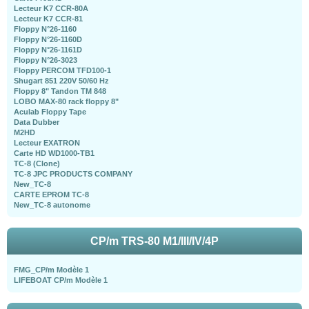
Lecteur K7 CCR-80A
Lecteur K7 CCR-81
Floppy N°26-1160
Floppy N°26-1160D
Floppy N°26-1161D
Floppy N°26-3023
Floppy PERCOM TFD100-1
Shugart 851 220V 50/60 Hz
Floppy 8" Tandon TM 848
LOBO MAX-80 rack floppy 8"
Aculab Floppy Tape
Data Dubber
M2HD
Lecteur EXATRON
Carte HD WD1000-TB1
TC-8 (Clone)
TC-8 JPC PRODUCTS COMPANY
New_TC-8
CARTE EPROM TC-8
New_TC-8 autonome
CP/m TRS-80 M1/III/IV/4P
FMG_CP/m Modèle 1
LIFEBOAT CP/m Modèle 1