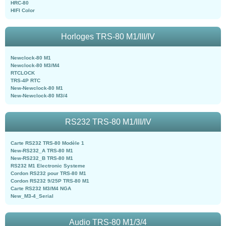
HRC-80
HIFI Color
Horloges TRS-80 M1/III/IV
Newclock-80 M1
Newclock-80 M3/M4
RTCLOCK
TRS-4P RTC
New-Newclock-80 M1
New-Newclock-80 M3/4
RS232 TRS-80 M1/III/IV
Carte RS232 TRS-80 Modèle 1
New-RS232_A TRS-80 M1
New-RS232_B TRS-80 M1
RS232 M1 Electronic Systeme
Cordon RS232 pour TRS-80 M1
Cordon RS232 9/25P TRS-80 M1
Carte RS232 M3/M4 NGA
New_M3-4_Serial
Audio TRS-80 M1/3/4