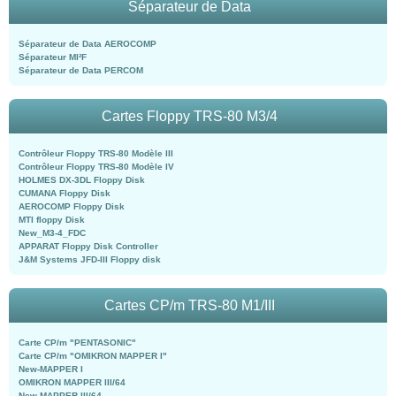
Séparateur de Data
Séparateur de Data AEROCOMP
Séparateur MI²F
Séparateur de Data PERCOM
Cartes Floppy TRS-80 M3/4
Contrôleur Floppy TRS-80 Modèle III
Contrôleur Floppy TRS-80 Modèle IV
HOLMES DX-3DL Floppy Disk
CUMANA Floppy Disk
AEROCOMP Floppy Disk
MTI floppy Disk
New_M3-4_FDC
APPARAT Floppy Disk Controller
J&M Systems JFD-III Floppy disk
Cartes CP/m TRS-80 M1/III
Carte CP/m "PENTASONIC"
Carte CP/m "OMIKRON MAPPER I"
New-MAPPER I
OMIKRON MAPPER III/64
New-MAPPER III/64