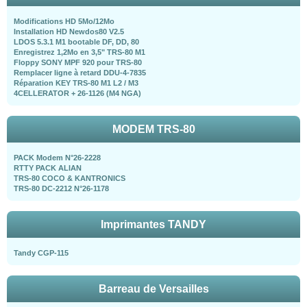
Modifications HD 5Mo/12Mo
Installation HD Newdos80 V2.5
LDOS 5.3.1 M1 bootable DF, DD, 80
Enregistrez 1,2Mo en 3,5" TRS-80 M1
Floppy SONY MPF 920 pour TRS-80
Remplacer ligne à retard DDU-4-7835
Réparation KEY TRS-80 M1 L2 / M3
4CELLERATOR + 26-1126 (M4 NGA)
MODEM TRS-80
PACK Modem N°26-2228
RTTY PACK ALIAN
TRS-80 COCO & KANTRONICS
TRS-80 DC-2212 N°26-1178
Imprimantes TANDY
Tandy CGP-115
Barreau de Versailles