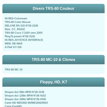
Divers TRS-80 Couleur
HI-RES Colorware
TRS-80 Color Mouse
DELUXE RS-232 N°26-2226
New_CC_RS232
TRS-80 Coco 3 110V vers 220V
Plug'N power N°26-3142
HI-RES JOYSTICK INTERFACE
NEW_RE-MAX
X-Pad GT-116
TRS-80 MC-10 & Clones
TRS-80 MC-10
Floppy, HD, K7
Disque dur 5Mo MFM N°26-1130
Disque dur 12Mo MFM N°26-4152
Disque dur 15Mo MFM N°26-4155
Carte HD WD1002-05/WD1002/HDO
Carte FredHD