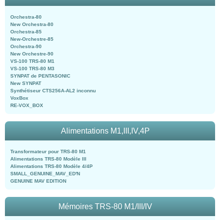
Orchestra-80
New Orchestra-80
Orchestra-85
New-Orchestre-85
Orchestra-90
New Orchestre-90
VS-100 TRS-80 M1
VS-100 TRS-80 M3
SYNPAT de PENTASONIC
New SYNPAT
Synthétiseur CTS256A-AL2 inconnu
VoxBox
RE-VOX_BOX
Alimentations M1,III,IV,4P
Transformateur pour TRS-80 M1
Alimentations TRS-80 Modèle III
Alimentations TRS-80 Modèle 4/4P
SMALL_GENUINE_MAV_ED'N
GENUINE MAV EDITION
Mémoires TRS-80 M1/III/IV