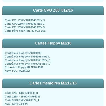
Carte CPU Z80 II/12/16
Carte CPU Z80 N°8709049 REV B
Carte CPU Z80 N°8709049 REV C
Carte CPU Z80 N°8709049 REV D
Carte Mère pour TRS-80 M12-16B
Cartes Floppy M2/16
Contrôleur Floppy N°8709198
Contrôleur Floppy N°8709198 modif.
Contrôleur Floppy N°8709063 REV_C
Contrôleur Floppy N°8709063 REV_D
Extension floppy M2 N°26-4161
NEW_FDC_M2/M16A
Cartes mémoires M2/12/16
Carte 32K - 64K 8709050_B
Carte 128K - 256K N°8706236
Carte 512K-1M N°8709572_A
New_carte_32-64K