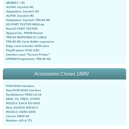
NEWKEY / 80
ALPHA Joystick M1
Adaptateur Joystick M1
ALPHA Joystick M3
Adaptateur Joystick TRS-80 M3
I/O PORT TESTER MIII/4,4p
New-IO PORT TESTER
Apparat Inc. PROM blaster
TRS-80 BUFFERED EI CABLE
TRS-80 M1 Carte Buffer expansion
Edge card estender 40/50 pins
Plug'N power N°26-1182
Interface pour "Screen Printer"
EPROM Programmer TRS-80 M1
Accessoires Clones 1/III/IV
PCM 50/40 Interface
New-PCM 50/40 Interface
Synthétiseur FRED LE-16
NEW_VG_FRED_SYNTH
RS232-C EACA EG-3020
New- EG3020 RS232-C
RS232-C AGRO DATA
Clavier PROF-80
Modules A/D & TTL