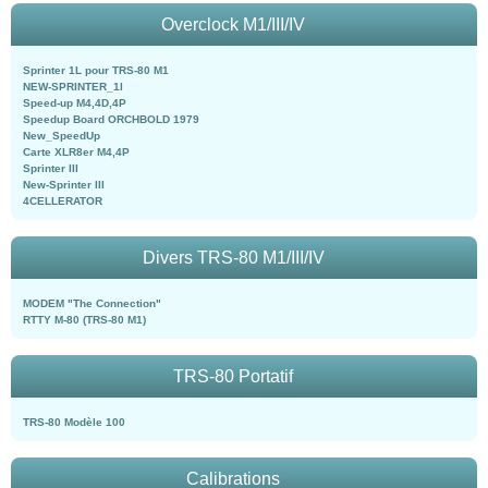
Overclock M1/III/IV
Sprinter 1L pour TRS-80 M1
NEW-SPRINTER_1l
Speed-up M4,4D,4P
Speedup Board ORCHBOLD 1979
New_SpeedUp
Carte XLR8er M4,4P
Sprinter III
New-Sprinter III
4CELLERATOR
Divers TRS-80 M1/III/IV
MODEM "The Connection"
RTTY M-80 (TRS-80 M1)
TRS-80 Portatif
TRS-80 Modèle 100
Calibrations