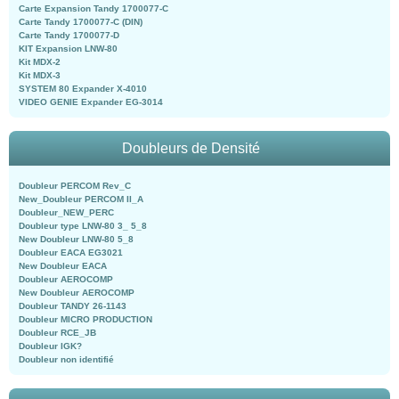
Carte Expansion Tandy 1700077-C
Carte Tandy 1700077-C (DIN)
Carte Tandy 1700077-D
KIT Expansion LNW-80
Kit MDX-2
Kit MDX-3
SYSTEM 80 Expander X-4010
VIDEO GENIE Expander EG-3014
Doubleurs de Densité
Doubleur PERCOM Rev_C
New_Doubleur PERCOM II_A
Doubleur_NEW_PERC
Doubleur type LNW-80 3_ 5_8
New Doubleur LNW-80 5_8
Doubleur EACA EG3021
New Doubleur EACA
Doubleur AEROCOMP
New Doubleur AEROCOMP
Doubleur TANDY 26-1143
Doubleur MICRO PRODUCTION
Doubleur RCE_JB
Doubleur IGK?
Doubleur non identifié