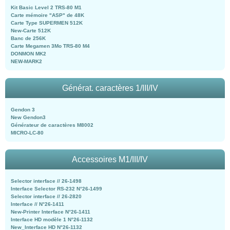
Kit Basic Level 2 TRS-80 M1
Carte mémoire "ASP" de 48K
Carte Type SUPERMEN 512K
New-Carte 512K
Banc de 256K
Carte Megamen 3Mo TRS-80 M4
DONMON MK2
NEW-MARK2
Générat. caractères 1/III/IV
Gendon 3
New Gendon3
Générateur de caractères M8002
MICRO-LC-80
Accessoires M1/III/IV
Selector interface // 26-1498
Interface Selector RS-232 N°26-1499
Selector interface // 26-2820
Interface // N°26-1411
New-Printer Interface N°26-1411
Interface HD modèle 1 N°26-1132
New_Interface HD N°26-1132