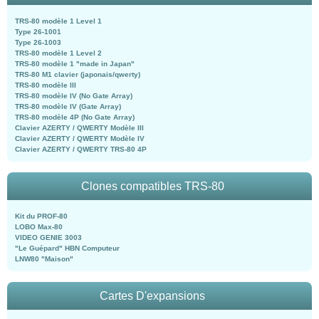
TRS-80 modèle 1 Level 1
Type 26-1001
Type 26-1003
TRS-80 modèle 1 Level 2
TRS-80 modèle 1 "made in Japan"
TRS-80 M1 clavier (japonais/qwerty)
TRS-80 modèle III
TRS-80 modèle IV (No Gate Array)
TRS-80 modèle IV (Gate Array)
TRS-80 modèle 4P (No Gate Array)
Clavier AZERTY / QWERTY Modèle III
Clavier AZERTY / QWERTY Modèle IV
Clavier AZERTY / QWERTY TRS-80 4P
Clones compatibles TRS-80
Kit du PROF-80
LOBO Max-80
VIDEO GENIE 3003
"Le Guépard" HBN Computeur
LNW80 "Maison"
Cartes D'expansions