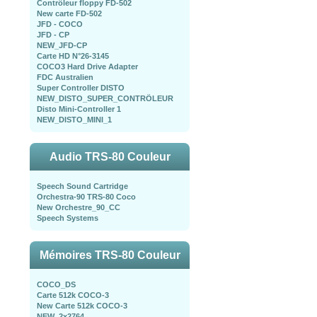
Contrôleur floppy FD-502
New carte FD-502
JFD - COCO
JFD - CP
NEW_JFD-CP
Carte HD N°26-3145
COCO3 Hard Drive Adapter
FDC Australien
Super Controller DISTO
NEW_DISTO_SUPER_CONTRÖLEUR
Disto Mini-Controller 1
NEW_DISTO_MINI_1
Audio TRS-80 Couleur
Speech Sound Cartridge
Orchestra-90 TRS-80 Coco
New Orchestre_90_CC
Speech Systems
Mémoires TRS-80 Couleur
COCO_DS
Carte 512k COCO-3
New Carte 512k COCO-3
NEW_2x2764