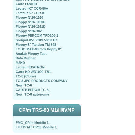
Carte FredHD
Lecteur K7 CCR-80A
Lecteur K7 CCR-81
Floppy N°26-1160
Floppy N°26-1160D
Floppy N°26-1161D
Floppy N°26-3023
Floppy PERCOM TFD100-1
Shugart 851 220V 50/60 Hz
Floppy 8" Tandon TM 848
LOBO MAX-80 rack floppy 8"
Aculab Floppy Tape
Data Dubber
M2HD
Lecteur EXATRON
Carte HD WD1000-TB1
TC-8 (Clone)
TC-8 JPC PRODUCTS COMPANY
New_TC-8
CARTE EPROM TC-8
New_TC-8 autonome
CP/m TRS-80 M1/III/IV/4P
FMG_CP/m Modèle 1
LIFEBOAT CP/m Modèle 1