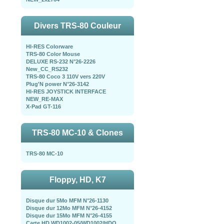
Divers TRS-80 Couleur
HI-RES Colorware
TRS-80 Color Mouse
DELUXE RS-232 N°26-2226
New_CC_RS232
TRS-80 Coco 3 110V vers 220V
Plug'N power N°26-3142
HI-RES JOYSTICK INTERFACE
NEW_RE-MAX
X-Pad GT-116
TRS-80 MC-10 & Clones
TRS-80 MC-10
Floppy, HD, K7
Disque dur 5Mo MFM N°26-1130
Disque dur 12Mo MFM N°26-4152
Disque dur 15Mo MFM N°26-4155
Carte HD WD1002-05/WD1002/HDO