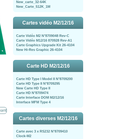
New_carte_32-64K
New_Carte_512K_1M
Cartes vidéo M2/12/16
Carte Vidéo M2 N°8709048 Rev-C
Carte Vidéo M12/16 870928 Rev-A1
Carte Graphics Upgrade Kit 26-4104
New Hi-Res Graphic 26-4104
Carte HD M2/12/16
Carte HD Type I Model II N°8709200
Carte HD Type II N°8709295
New Carte HD Type II
Carte HD N°8709474
Carte Interface DOM M2/12/16
Interface MFM Type 4
vant
Cartes diverses M2/12/16
Carte avec 3 x RS232 N°8709410
Clock-M2