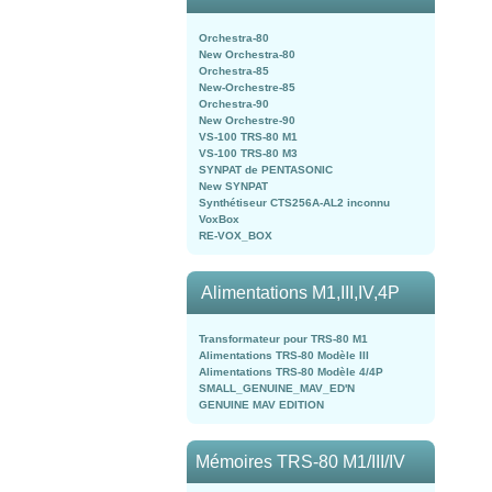
Orchestra-80
New Orchestra-80
Orchestra-85
New-Orchestre-85
Orchestra-90
New Orchestre-90
VS-100 TRS-80 M1
VS-100 TRS-80 M3
SYNPAT de PENTASONIC
New SYNPAT
Synthétiseur CTS256A-AL2 inconnu
VoxBox
RE-VOX_BOX
Alimentations M1,III,IV,4P
Transformateur pour TRS-80 M1
Alimentations TRS-80 Modèle III
Alimentations TRS-80 Modèle 4/4P
SMALL_GENUINE_MAV_ED'N
GENUINE MAV EDITION
Mémoires TRS-80 M1/III/IV