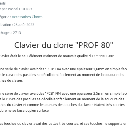
ails
it par
Pascal HOLDRY
égorie :
Accessoires Clones
ication : 26 août 2023
ichages : 2713
Clavier du clone "PROF-80"
clavier était le seul élément vraiment de mauvais qualité du Kit "PROF-80"
Une série de clavier avait des "PCB" FR4 avec une épaisseur 1,6mm en simple fac
s le cuivre des pastilles se décollaient facilement au moment de la soudure des
hes du clavier.
Une série de clavier avait des "PCB" FR4 avec une épaisseur 2,5mm en simple fac
s le cuivre des pastilles se décollaient facilement au moment de la soudure des
ches du clavier et comme les queues des touches du clavier étaient très courtes, 
dure ne se faisait qu'en surface
es touches du clavier avait des pattes très courtes, et ces touches ne supportaien