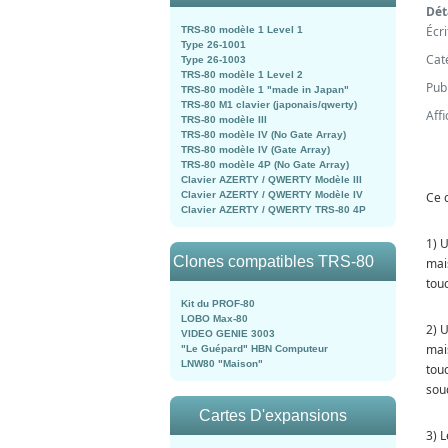
Dét
Écr
TRS-80 modèle 1 Level 1
Type 26-1001
Cat
Type 26-1003
TRS-80 modèle 1 Level 2
Publ
TRS-80 modèle 1 "made in Japan"
TRS-80 M1 clavier (japonais/qwerty)
Aff
TRS-80 modèle III
TRS-80 modèle IV (No Gate Array)
TRS-80 modèle IV (Gate Array)
TRS-80 modèle 4P (No Gate Array)
Clavier AZERTY / QWERTY Modèle III
Clavier AZERTY / QWERTY Modèle IV
Ce 
Clavier AZERTY / QWERTY TRS-80 4P
1) 
Clones compatibles TRS-80
mai
touc
Kit du PROF-80
LOBO Max-80
2) 
VIDEO GENIE 3003
mai
"Le Guépard" HBN Computeur
LNW80 "Maison"
tou
sou
Cartes D'expansions
3) L