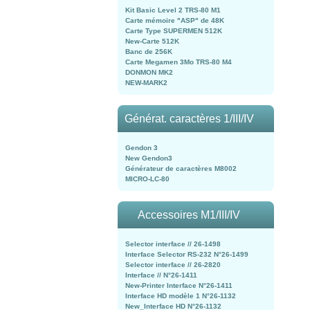
Kit Basic Level 2 TRS-80 M1
Carte mémoire "ASP" de 48K
Carte Type SUPERMEN 512K
New-Carte 512K
Banc de 256K
Carte Megamen 3Mo TRS-80 M4
DONMON MK2
NEW-MARK2
Générat. caractères 1/III/IV
Gendon 3
New Gendon3
Générateur de caractères M8002
MICRO-LC-80
Accessoires M1/III/IV
Selector interface // 26-1498
Interface Selector RS-232 N°26-1499
Selector interface // 26-2820
Interface // N°26-1411
New-Printer Interface N°26-1411
Interface HD modèle 1 N°26-1132
New_Interface HD N°26-1132