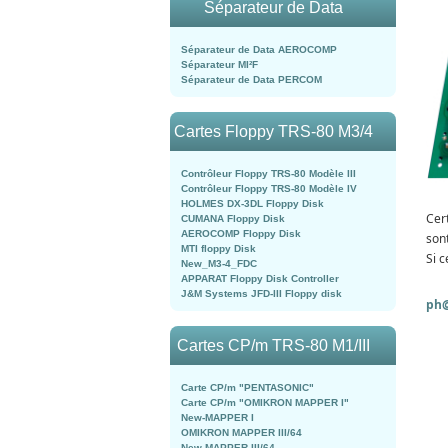
Séparateur de Data
Séparateur de Data AEROCOMP
Séparateur MI²F
Séparateur de Data PERCOM
Cartes Floppy TRS-80 M3/4
Contrôleur Floppy TRS-80 Modèle III
Contrôleur Floppy TRS-80 Modèle IV
HOLMES DX-3DL Floppy Disk
Cer
CUMANA Floppy Disk
AEROCOMP Floppy Disk
son
MTI floppy Disk
Si c
New_M3-4_FDC
APPARAT Floppy Disk Controller
J&M Systems JFD-III Floppy disk
ph@
Cartes CP/m TRS-80 M1/III
Carte CP/m "PENTASONIC"
Carte CP/m "OMIKRON MAPPER I"
New-MAPPER I
OMIKRON MAPPER III/64
New-MAPPER III/64