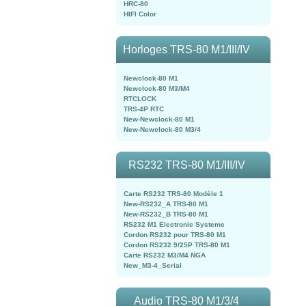
HRC-80
HIFI Color
Horloges TRS-80 M1/III/IV
Newclock-80 M1
Newclock-80 M3/M4
RTCLOCK
TRS-4P RTC
New-Newclock-80 M1
New-Newclock-80 M3/4
RS232 TRS-80 M1/III/IV
Carte RS232 TRS-80 Modèle 1
New-RS232_A TRS-80 M1
New-RS232_B TRS-80 M1
RS232 M1 Electronic Systeme
Cordon RS232 pour TRS-80 M1
Cordon RS232 9/25P TRS-80 M1
Carte RS232 M3/M4 NGA
New_M3-4_Serial
Audio TRS-80 M1/3/4