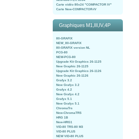
Carte vidéo 80x24 "COMPACTOR IV"
Carte New-COMPACTOR-IV
Graphiques M1,III,IV,4P
80-GRAFIX
NEW_80-GRAFIX
80-GRAFIX version NL
PCG-80
NEW-PCG-80
Upgrade Kit Graphics 26-1125
New Graphic 26-1125
Upgrade Kit Graphics 26-1126
New Graphic 26-1126
Grafyx 3.2
New Grafyx 3.2
Grafyx 4.2
New Grafyx 4.2
Grafyx 5.1
New Grafyx 5.1
ChromaTrs
New-ChromaTRS
HRG 1B
New-HRG1
VID-80 TRS-80 M3
VID-80 PLUS
NEW VID-80 PLUS