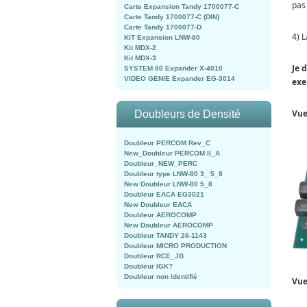
pas
Carte Expansion Tandy 1700077-C
Carte Tandy 1700077-C (DIN)
Carte Tandy 1700077-D
4) 
KIT Expansion LNW-80
Kit MDX-2
Kit MDX-3
Je 
SYSTEM 80 Expander X-4010
VIDEO GENIE Expander EG-3014
exe
Vue
Doubleurs de Densité
Doubleur PERCOM Rev_C
New_Doubleur PERCOM II_A
Doubleur_NEW_PERC
Doubleur type LNW-80 3_ 5_8
New Doubleur LNW-80 5_8
Doubleur EACA EG3021
New Doubleur EACA
Doubleur AEROCOMP
New Doubleur AEROCOMP
Doubleur TANDY 26-1143
Doubleur MICRO PRODUCTION
Doubleur RCE_JB
Doubleur IGK?
Doubleur non identifié
Vue