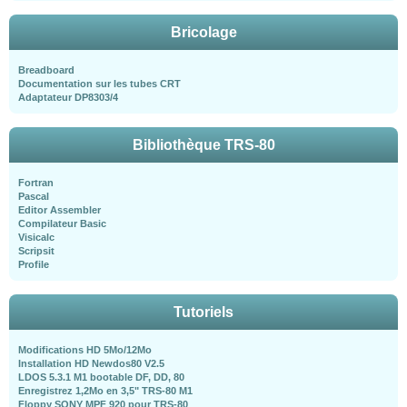
Bricolage
Breadboard
Documentation sur les tubes CRT
Adaptateur DP8303/4
Bibliothèque TRS-80
Fortran
Pascal
Editor Assembler
Compilateur Basic
Visicalc
Scripsit
Profile
Tutoriels
Modifications HD 5Mo/12Mo
Installation HD Newdos80 V2.5
LDOS 5.3.1 M1 bootable DF, DD, 80
Enregistrez 1,2Mo en 3,5" TRS-80 M1
Floppy SONY MPF 920 pour TRS-80