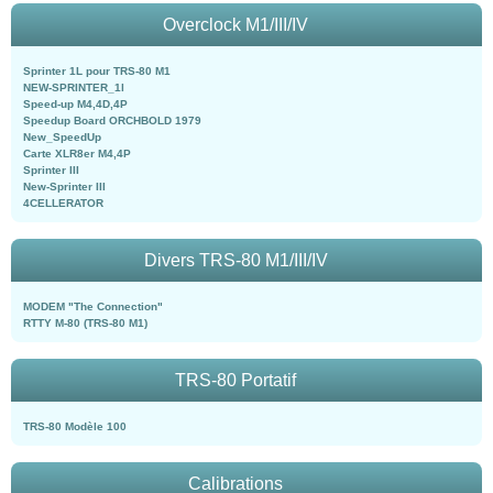
Overclock M1/III/IV
Sprinter 1L pour TRS-80 M1
NEW-SPRINTER_1l
Speed-up M4,4D,4P
Speedup Board ORCHBOLD 1979
New_SpeedUp
Carte XLR8er M4,4P
Sprinter III
New-Sprinter III
4CELLERATOR
Divers TRS-80 M1/III/IV
MODEM "The Connection"
RTTY M-80 (TRS-80 M1)
TRS-80 Portatif
TRS-80 Modèle 100
Calibrations