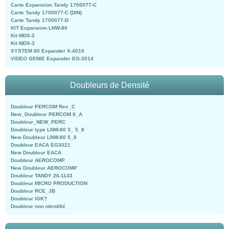
Carte Expansion Tandy 1700077-C
Carte Tandy 1700077-C (DIN)
Carte Tandy 1700077-D
KIT Expansion LNW-80
Kit MDX-2
Kit MDX-3
SYSTEM 80 Expander X-4010
VIDEO GENIE Expander EG-3014
Doubleurs de Densité
Doubleur PERCOM Rev_C
New_Doubleur PERCOM II_A
Doubleur_NEW_PERC
Doubleur type LNW-80 3_ 5_8
New Doubleur LNW-80 5_8
Doubleur EACA EG3021
New Doubleur EACA
Doubleur AEROCOMP
New Doubleur AEROCOMP
Doubleur TANDY 26-1143
Doubleur MICRO PRODUCTION
Doubleur RCE_JB
Doubleur IGK?
Doubleur non identifié