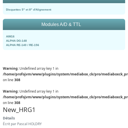
Disquettes 5" et 8" d'Alignement
Modules A/D & TTL
AIM16
ALPHA DG-148
ALPHA RE-140 / RE-156
Warning
: Undefined array key 1 in
/home/profojvm/www/plugins/system/mediabox_ck/pro/mediaboxck_pr
on line
308
Warning
: Undefined array key 1 in
/home/profojvm/www/plugins/system/mediabox_ck/pro/mediaboxck_pr
on line
308
New_HRG1
Détails
Écrit par
Pascal HOLDRY