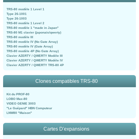
TRS-80 modèle 1 Level 1
Type 26-1001
Type 26-1003
TRS-80 modèle 1 Level 2
TRS-80 modèle 1 "made in Japan"
TRS-80 M1 clavier (japonais/qwerty)
TRS-80 modèle III
TRS-80 modèle IV (No Gate Array)
TRS-80 modèle IV (Gate Array)
TRS-80 modèle 4P (No Gate Array)
Clavier AZERTY / QWERTY Modèle III
Clavier AZERTY / QWERTY Modèle IV
Clavier AZERTY / QWERTY TRS-80 4P
Clones compatibles TRS-80
Kit du PROF-80
LOBO Max-80
VIDEO GENIE 3003
"Le Guépard" HBN Computeur
LNW80 "Maison"
Cartes D'expansions