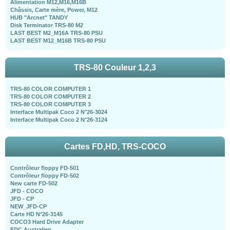
Alimentation M12,M16,M16B
Châssis, Carte mère, Power, M12
HUB "Arcnet" TANDY
Disk Terminator TRS-80 M2
LAST BEST M2_M16A TRS-80 PSU
LAST BEST M12_M16B TRS-80 PSU
TRS-80 Couleur 1,2,3
TRS-80 COLOR COMPUTER 1
TRS-80 COLOR COMPUTER 2
TRS-80 COLOR COMPUTER 3
Interface Multipak Coco 2 N°26-3024
Interface Multipak Coco 2 N°26-3124
Cartes FD,HD, TRS-COCO
Contrôleur floppy FD-501
Contrôleur floppy FD-502
New carte FD-502
JFD - COCO
JFD - CP
NEW_JFD-CP
Carte HD N°26-3145
COCO3 Hard Drive Adapter
FDC Australien