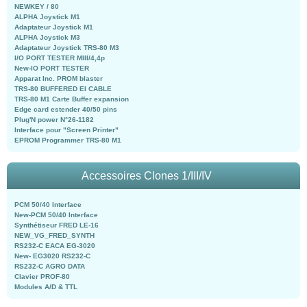
NEWKEY / 80
ALPHA Joystick M1
Adaptateur Joystick M1
ALPHA Joystick M3
Adaptateur Joystick TRS-80 M3
I/O PORT TESTER MIII/4,4p
New-IO PORT TESTER
Apparat Inc. PROM blaster
TRS-80 BUFFERED EI CABLE
TRS-80 M1 Carte Buffer expansion
Edge card estender 40/50 pins
Plug'N power N°26-1182
Interface pour "Screen Printer"
EPROM Programmer TRS-80 M1
Accessoires Clones 1/III/IV
PCM 50/40 Interface
New-PCM 50/40 Interface
Synthétiseur FRED LE-16
NEW_VG_FRED_SYNTH
RS232-C EACA EG-3020
New- EG3020 RS232-C
RS232-C AGRO DATA
Clavier PROF-80
Modules A/D & TTL