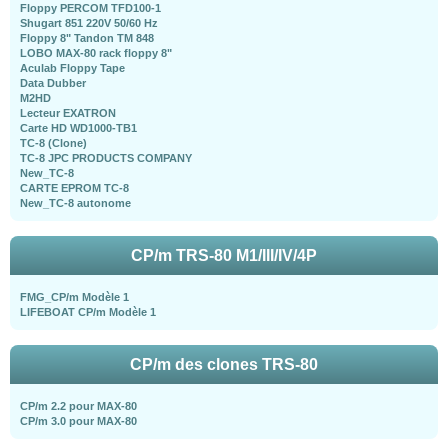
Floppy PERCOM TFD100-1
Shugart 851 220V 50/60 Hz
Floppy 8" Tandon TM 848
LOBO MAX-80 rack floppy 8"
Aculab Floppy Tape
Data Dubber
M2HD
Lecteur EXATRON
Carte HD WD1000-TB1
TC-8 (Clone)
TC-8 JPC PRODUCTS COMPANY
New_TC-8
CARTE EPROM TC-8
New_TC-8 autonome
CP/m TRS-80 M1/III/IV/4P
FMG_CP/m Modèle 1
LIFEBOAT CP/m Modèle 1
CP/m des clones TRS-80
CP/m 2.2 pour MAX-80
CP/m 3.0 pour MAX-80