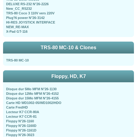
DELUXE RS-232 N°26-2226
New_CC_RS232
TRS-80 Coco 3 110V vers 220V
Plug'N power N°26-3142
HI-RES JOYSTICK INTERFACE
NEW_RE-MAX
X-Pad GT-116
TRS-80 MC-10 & Clones
TRS-80 MC-10
Floppy, HD, K7
Disque dur 5Mo MFM N°26-1130
Disque dur 12Mo MFM N°26-4152
Disque dur 15Mo MFM N°26-4155
Carte HD WD1002-05/WD1002/HDO
Carte FredHD
Lecteur K7 CCR-80A
Lecteur K7 CCR-81
Floppy N°26-1160
Floppy N°26-1160D
Floppy N°26-1161D
Floppy N°26-3023