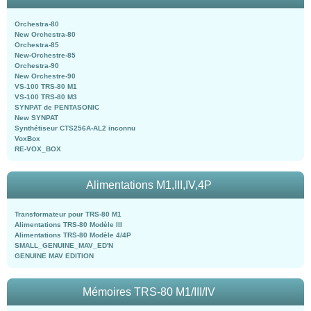
Orchestra-80
New Orchestra-80
Orchestra-85
New-Orchestre-85
Orchestra-90
New Orchestre-90
VS-100 TRS-80 M1
VS-100 TRS-80 M3
SYNPAT de PENTASONIC
New SYNPAT
Synthétiseur CTS256A-AL2 inconnu
VoxBox
RE-VOX_BOX
Alimentations M1,III,IV,4P
Transformateur pour TRS-80 M1
Alimentations TRS-80 Modèle III
Alimentations TRS-80 Modèle 4/4P
SMALL_GENUINE_MAV_ED'N
GENUINE MAV EDITION
Mémoires TRS-80 M1/III/IV