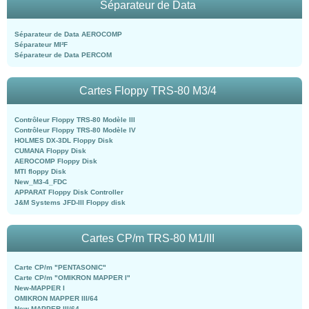
Séparateur de Data
Séparateur de Data AEROCOMP
Séparateur MI²F
Séparateur de Data PERCOM
Cartes Floppy TRS-80 M3/4
Contrôleur Floppy TRS-80 Modèle III
Contrôleur Floppy TRS-80 Modèle IV
HOLMES DX-3DL Floppy Disk
CUMANA Floppy Disk
AEROCOMP Floppy Disk
MTI floppy Disk
New_M3-4_FDC
APPARAT Floppy Disk Controller
J&M Systems JFD-III Floppy disk
Cartes CP/m TRS-80 M1/III
Carte CP/m "PENTASONIC"
Carte CP/m "OMIKRON MAPPER I"
New-MAPPER I
OMIKRON MAPPER III/64
New-MAPPER III/64