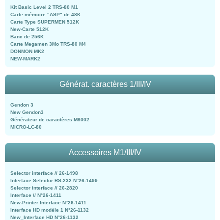
Kit Basic Level 2 TRS-80 M1
Carte mémoire "ASP" de 48K
Carte Type SUPERMEN 512K
New-Carte 512K
Banc de 256K
Carte Megamen 3Mo TRS-80 M4
DONMON MK2
NEW-MARK2
Générat. caractères 1/III/IV
Gendon 3
New Gendon3
Générateur de caractères M8002
MICRO-LC-80
Accessoires M1/III/IV
Selector interface // 26-1498
Interface Selector RS-232 N°26-1499
Selector interface // 26-2820
Interface // N°26-1411
New-Printer Interface N°26-1411
Interface HD modèle 1 N°26-1132
New_Interface HD N°26-1132