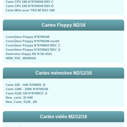
Carte CPU Z80 N°8709049 REV C
Carte CPU Z80 N°8709049 REV D
Carte Mère pour TRS-80 M12-16B
Cartes Floppy M2/16
Contrôleur Floppy N°8709198
Contrôleur Floppy N°8709198 modif.
Contrôleur Floppy N°8709063 REV_C
Contrôleur Floppy N°8709063 REV_D
Extension floppy M2 N°26-4161
NEW_FDC_M2/M16A
Cartes mémoires M2/12/16
Carte 32K - 64K 8709050_B
Carte 128K - 256K N°8706236
Carte 512K-1M N°8709572_A
New_carte_32-64K
New_Carte_512K_1M
Cartes vidéo M2/12/16