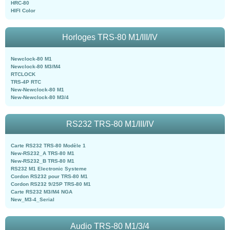
HRC-80
HIFI Color
Horloges TRS-80 M1/III/IV
Newclock-80 M1
Newclock-80 M3/M4
RTCLOCK
TRS-4P RTC
New-Newclock-80 M1
New-Newclock-80 M3/4
RS232 TRS-80 M1/III/IV
Carte RS232 TRS-80 Modèle 1
New-RS232_A TRS-80 M1
New-RS232_B TRS-80 M1
RS232 M1 Electronic Systeme
Cordon RS232 pour TRS-80 M1
Cordon RS232 9/25P TRS-80 M1
Carte RS232 M3/M4 NGA
New_M3-4_Serial
Audio TRS-80 M1/3/4