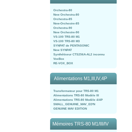
Orchestra-80
New Orchestra-80
Orchestra-85
New-Orchestre-85
Orchestra-90
New Orchestre-90
VS-100 TRS-80 M1
VS-100 TRS-80 M3
SYNPAT de PENTASONIC
New SYNPAT
Synthétiseur CTS256A-AL2 inconnu
VoxBox
RE-VOX_BOX
Alimentations M1,III,IV,4P
Transformateur pour TRS-80 M1
Alimentations TRS-80 Modèle III
Alimentations TRS-80 Modèle 4/4P
SMALL_GENUINE_MAV_ED'N
GENUINE MAV EDITION
Mémoires TRS-80 M1/III/IV