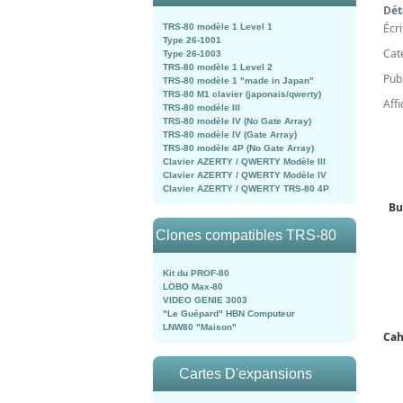
Dét
Écr
TRS-80 modèle 1 Level 1
Type 26-1001
Cat
Type 26-1003
TRS-80 modèle 1 Level 2
Pub
TRS-80 modèle 1 "made in Japan"
TRS-80 M1 clavier (japonais/qwerty)
Aff
TRS-80 modèle III
TRS-80 modèle IV (No Gate Array)
TRS-80 modèle IV (Gate Array)
TRS-80 modèle 4P (No Gate Array)
Clavier AZERTY / QWERTY Modèle III
Clavier AZERTY / QWERTY Modèle IV
Clavier AZERTY / QWERTY TRS-80 4P
Bu
Clones compatibles TRS-80
Kit du PROF-80
LOBO Max-80
VIDEO GENIE 3003
"Le Guépard" HBN Computeur
LNW80 "Maison"
Cah
Cartes D'expansions