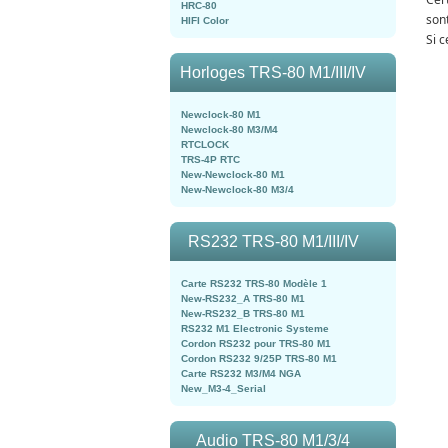
HRC-80
son
HIFI Color
Si c
Horloges TRS-80 M1/III/IV
Newclock-80 M1
Newclock-80 M3/M4
RTCLOCK
TRS-4P RTC
New-Newclock-80 M1
New-Newclock-80 M3/4
RS232 TRS-80 M1/III/IV
Carte RS232 TRS-80 Modèle 1
New-RS232_A TRS-80 M1
New-RS232_B TRS-80 M1
RS232 M1 Electronic Systeme
Cordon RS232 pour TRS-80 M1
Cordon RS232 9/25P TRS-80 M1
Carte RS232 M3/M4 NGA
New_M3-4_Serial
Audio TRS-80 M1/3/4