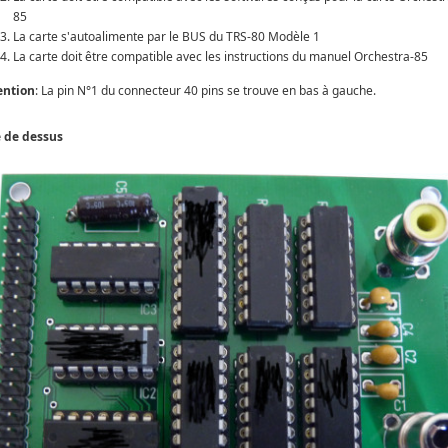
85
La carte s'autoalimente par le BUS du TRS-80 Modèle 1
La carte doit être compatible avec les instructions du manuel Orchestra-85
ention
: La pin N°1 du connecteur 40 pins se trouve en bas à gauche.
 de dessus