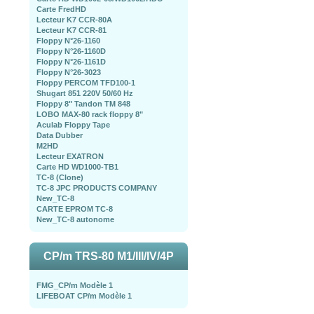
Carte FredHD
Lecteur K7 CCR-80A
Lecteur K7 CCR-81
Floppy N°26-1160
Floppy N°26-1160D
Floppy N°26-1161D
Floppy N°26-3023
Floppy PERCOM TFD100-1
Shugart 851 220V 50/60 Hz
Floppy 8" Tandon TM 848
LOBO MAX-80 rack floppy 8"
Aculab Floppy Tape
Data Dubber
M2HD
Lecteur EXATRON
Carte HD WD1000-TB1
TC-8 (Clone)
TC-8 JPC PRODUCTS COMPANY
New_TC-8
CARTE EPROM TC-8
New_TC-8 autonome
CP/m TRS-80 M1/III/IV/4P
FMG_CP/m Modèle 1
LIFEBOAT CP/m Modèle 1