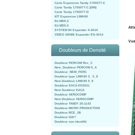
Carte Expansion Tandy 1700077-C
Carte Tandy 1700077-C (DIN)
Carte Tandy 1700077-D
KIT Expansion LNW-80
Kit MDX-2
Kit MDX-3
Att
SYSTEM 80 Expander X-4010
VIDEO GENIE Expander EG-3014
Vue
Doubleurs de Densité
Doubleur PERCOM Rev_C
New_Doubleur PERCOM II_A
Doubleur_NEW_PERC
Doubleur type LNW-80 3_ 5_8
New Doubleur LNW-80 5_8
Doubleur EACA EG3021
New Doubleur EACA
Doubleur AEROCOMP
New Doubleur AEROCOMP
Doubleur TANDY 26-1143
Doubleur MICRO PRODUCTION
Doubleur RCE_JB
Doubleur IGK?
Doubleur non identifié