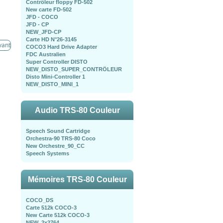
Contrôleur floppy FD-502
New carte FD-502
JFD - COCO
JFD - CP
NEW_JFD-CP
Carte HD N°26-3145
vant
COCO3 Hard Drive Adapter
FDC Australien
Super Controller DISTO
NEW_DISTO_SUPER_CONTRÖLEUR
Disto Mini-Controller 1
NEW_DISTO_MINI_1
Audio TRS-80 Couleur
Speech Sound Cartridge
Orchestra-90 TRS-80 Coco
New Orchestre_90_CC
Speech Systems
Mémoires TRS-80 Couleur
COCO_DS
Carte 512k COCO-3
New Carte 512k COCO-3
NEW_2x2764