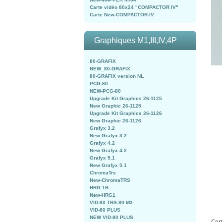
Carte vidéo 80x24 "COMPACTOR IV"
Carte New-COMPACTOR-IV
Graphiques M1,III,IV,4P
80-GRAFIX
NEW_80-GRAFIX
80-GRAFIX version NL
PCG-80
NEW-PCG-80
Upgrade Kit Graphics 26-1125
New Graphic 26-1125
Upgrade Kit Graphics 26-1126
New Graphic 26-1126
Grafyx 3.2
New Grafyx 3.2
Grafyx 4.2
New Grafyx 4.2
Grafyx 5.1
New Grafyx 5.1
ChromaTrs
New-ChromaTRS
HRG 1B
New-HRG1
VID-80 TRS-80 M3
VID-80 PLUS
NEW VID-80 PLUS
Cer