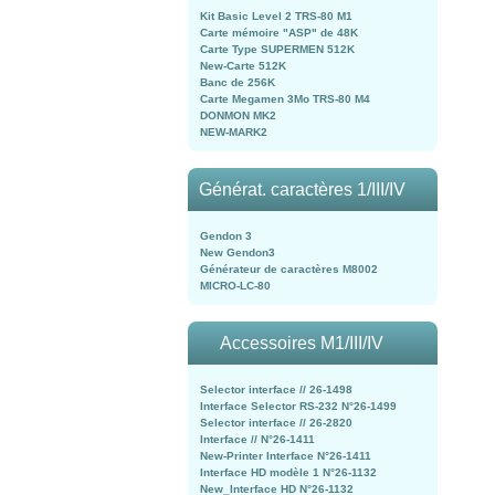
Kit Basic Level 2 TRS-80 M1
Carte mémoire "ASP" de 48K
Carte Type SUPERMEN 512K
New-Carte 512K
Banc de 256K
Carte Megamen 3Mo TRS-80 M4
DONMON MK2
NEW-MARK2
Générat. caractères 1/III/IV
Gendon 3
New Gendon3
Générateur de caractères M8002
MICRO-LC-80
Accessoires M1/III/IV
Selector interface // 26-1498
Interface Selector RS-232 N°26-1499
Selector interface // 26-2820
Interface // N°26-1411
New-Printer Interface N°26-1411
Interface HD modèle 1 N°26-1132
New_Interface HD N°26-1132