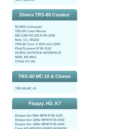
Divers TRS-80 Couleur
HI-RES Colorware
TRS-80 Color Mouse
DELUXE RS-232 N°26-2226
New_CC_RS232
TRS-80 Coco 3 110V vers 220V
Plug'N power N°26-3142
HI-RES JOYSTICK INTERFACE
NEW_RE-MAX
X-Pad GT-116
TRS-80 MC-10 & Clones
TRS-80 MC-10
Floppy, HD, K7
Disque dur 5Mo MFM N°26-1130
Disque dur 12Mo MFM N°26-4152
Disque dur 15Mo MFM N°26-4155
Carte HD WD1002-05/WD1002/HDO