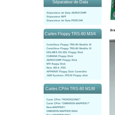
Séparateur de Data
Séparateur de Data AEROCOMP
Séparateur MI²F
Séparateur de Data PERCOM
Bra
Cartes Floppy TRS-80 M3/4
Contrôleur Floppy TRS-80 Modèle III
Contrôleur Floppy TRS-80 Modèle IV
HOLMES DX-3DL Floppy Disk
CUMANA Floppy Disk
AEROCOMP Floppy Disk
MTI floppy Disk
New_M3-4_FDC
APPARAT Floppy Disk Controller
J&M Systems JFD-III Floppy disk
Cartes CP/m TRS-80 M1/III
Carte CP/m "PENTASONIC"
Carte CP/m "OMIKRON MAPPER I"
New-MAPPER I
OMIKRON MAPPER III/64
New-MAPPER III/64