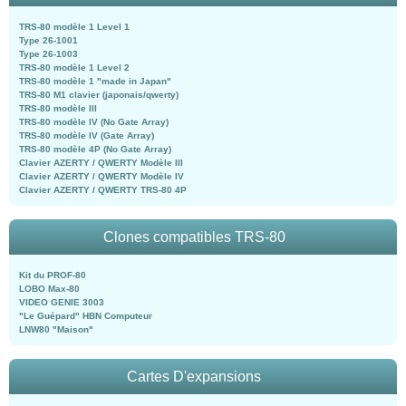
TRS-80 modèle 1 Level 1
Type 26-1001
Type 26-1003
TRS-80 modèle 1 Level 2
TRS-80 modèle 1 "made in Japan"
TRS-80 M1 clavier (japonais/qwerty)
TRS-80 modèle III
TRS-80 modèle IV (No Gate Array)
TRS-80 modèle IV (Gate Array)
TRS-80 modèle 4P (No Gate Array)
Clavier AZERTY / QWERTY Modèle III
Clavier AZERTY / QWERTY Modèle IV
Clavier AZERTY / QWERTY TRS-80 4P
Clones compatibles TRS-80
Kit du PROF-80
LOBO Max-80
VIDEO GENIE 3003
"Le Guépard" HBN Computeur
LNW80 "Maison"
Cartes D'expansions