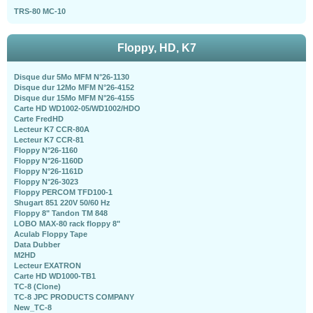
TRS-80 MC-10
Floppy, HD, K7
Disque dur 5Mo MFM N°26-1130
Disque dur 12Mo MFM N°26-4152
Disque dur 15Mo MFM N°26-4155
Carte HD WD1002-05/WD1002/HDO
Carte FredHD
Lecteur K7 CCR-80A
Lecteur K7 CCR-81
Floppy N°26-1160
Floppy N°26-1160D
Floppy N°26-1161D
Floppy N°26-3023
Floppy PERCOM TFD100-1
Shugart 851 220V 50/60 Hz
Floppy 8" Tandon TM 848
LOBO MAX-80 rack floppy 8"
Aculab Floppy Tape
Data Dubber
M2HD
Lecteur EXATRON
Carte HD WD1000-TB1
TC-8 (Clone)
TC-8 JPC PRODUCTS COMPANY
New_TC-8