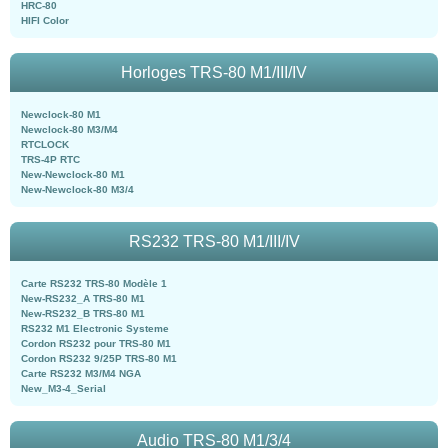
HRC-80
HIFI Color
Horloges TRS-80 M1/III/IV
Newclock-80 M1
Newclock-80 M3/M4
RTCLOCK
TRS-4P RTC
New-Newclock-80 M1
New-Newclock-80 M3/4
RS232 TRS-80 M1/III/IV
Carte RS232 TRS-80 Modèle 1
New-RS232_A TRS-80 M1
New-RS232_B TRS-80 M1
RS232 M1 Electronic Systeme
Cordon RS232 pour TRS-80 M1
Cordon RS232 9/25P TRS-80 M1
Carte RS232 M3/M4 NGA
New_M3-4_Serial
Audio TRS-80 M1/3/4