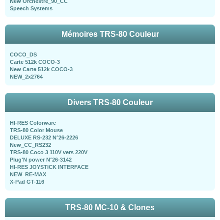
New Orchestre_90_CC
Speech Systems
Mémoires TRS-80 Couleur
COCO_DS
Carte 512k COCO-3
New Carte 512k COCO-3
NEW_2x2764
Divers TRS-80 Couleur
HI-RES Colorware
TRS-80 Color Mouse
DELUXE RS-232 N°26-2226
New_CC_RS232
TRS-80 Coco 3 110V vers 220V
Plug'N power N°26-3142
HI-RES JOYSTICK INTERFACE
NEW_RE-MAX
X-Pad GT-116
TRS-80 MC-10 & Clones