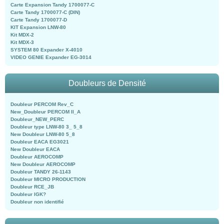
Carte Expansion Tandy 1700077-C
Carte Tandy 1700077-C (DIN)
Carte Tandy 1700077-D
KIT Expansion LNW-80
Kit MDX-2
Kit MDX-3
SYSTEM 80 Expander X-4010
VIDEO GENIE Expander EG-3014
Doubleurs de Densité
Doubleur PERCOM Rev_C
New_Doubleur PERCOM II_A
Doubleur_NEW_PERC
Doubleur type LNW-80 3_ 5_8
New Doubleur LNW-80 5_8
Doubleur EACA EG3021
New Doubleur EACA
Doubleur AEROCOMP
New Doubleur AEROCOMP
Doubleur TANDY 26-1143
Doubleur MICRO PRODUCTION
Doubleur RCE_JB
Doubleur IGK?
Doubleur non identifié