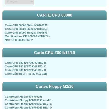
CARTE CPU 68000
Carte CPU 68000 6Mhz N°8709235
Carte CPU 68000 6Mhz N°8709353
Carte CPU 68000 8Mhz N°8709573
Modifications CPU-68000 XENIX 3.x
New-CPU 68000 8MHz
Carte CPU Z80 II/12/16
Carte CPU Z80 N°8709049 REV B
Carte CPU Z80 N°8709049 REV C
Carte CPU Z80 N°8709049 REV D
Carte Mère pour TRS-80 M12-16B
Cartes Floppy M2/16
Contrôleur Floppy N°8709198
Contrôleur Floppy N°8709198 modif.
Contrôleur Floppy N°8709063 REV_C
Contrôleur Floppy N°8709063 REV_D