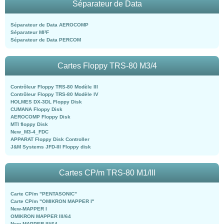
Séparateur de Data
Séparateur de Data AEROCOMP
Séparateur MI²F
Séparateur de Data PERCOM
Cartes Floppy TRS-80 M3/4
Contrôleur Floppy TRS-80 Modèle III
Contrôleur Floppy TRS-80 Modèle IV
HOLMES DX-3DL Floppy Disk
CUMANA Floppy Disk
AEROCOMP Floppy Disk
MTI floppy Disk
New_M3-4_FDC
APPARAT Floppy Disk Controller
J&M Systems JFD-III Floppy disk
Cartes CP/m TRS-80 M1/III
Carte CP/m "PENTASONIC"
Carte CP/m "OMIKRON MAPPER I"
New-MAPPER I
OMIKRON MAPPER III/64
New-MAPPER III/64