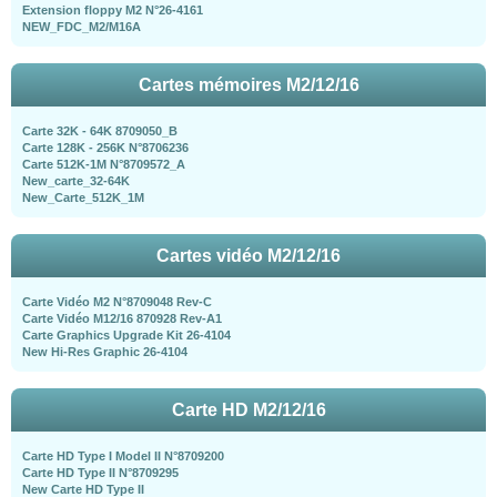
Extension floppy M2 N°26-4161
NEW_FDC_M2/M16A
Cartes mémoires M2/12/16
Carte 32K - 64K 8709050_B
Carte 128K - 256K N°8706236
Carte 512K-1M N°8709572_A
New_carte_32-64K
New_Carte_512K_1M
Cartes vidéo M2/12/16
Carte Vidéo M2 N°8709048 Rev-C
Carte Vidéo M12/16 870928 Rev-A1
Carte Graphics Upgrade Kit 26-4104
New Hi-Res Graphic 26-4104
Carte HD M2/12/16
Carte HD Type I Model II N°8709200
Carte HD Type II N°8709295
New Carte HD Type II