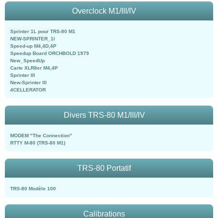
Overclock M1/III/IV
Sprinter 1L pour TRS-80 M1
NEW-SPRINTER_1l
Speed-up M4,4D,4P
Speedup Board ORCHBOLD 1979
New_SpeedUp
Carte XLR8er M4,4P
Sprinter III
New-Sprinter III
4CELLERATOR
Divers TRS-80 M1/III/IV
MODEM "The Connection"
RTTY M-80 (TRS-80 M1)
TRS-80 Portatif
TRS-80 Modèle 100
Calibrations