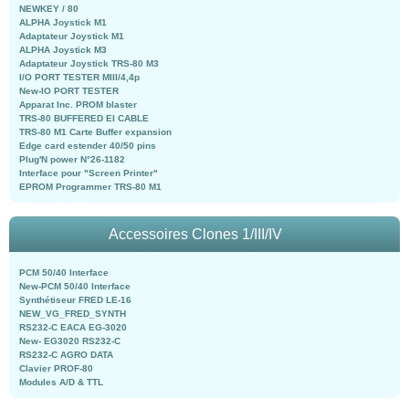
NEWKEY / 80
ALPHA Joystick M1
Adaptateur Joystick M1
ALPHA Joystick M3
Adaptateur Joystick TRS-80 M3
I/O PORT TESTER MIII/4,4p
New-IO PORT TESTER
Apparat Inc. PROM blaster
TRS-80 BUFFERED EI CABLE
TRS-80 M1 Carte Buffer expansion
Edge card estender 40/50 pins
Plug'N power N°26-1182
Interface pour "Screen Printer"
EPROM Programmer TRS-80 M1
Accessoires Clones 1/III/IV
PCM 50/40 Interface
New-PCM 50/40 Interface
Synthétiseur FRED LE-16
NEW_VG_FRED_SYNTH
RS232-C EACA EG-3020
New- EG3020 RS232-C
RS232-C AGRO DATA
Clavier PROF-80
Modules A/D & TTL