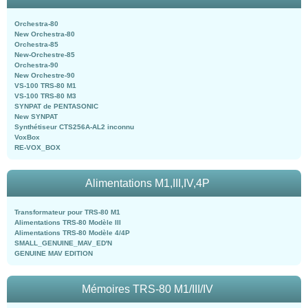
Orchestra-80
New Orchestra-80
Orchestra-85
New-Orchestre-85
Orchestra-90
New Orchestre-90
VS-100 TRS-80 M1
VS-100 TRS-80 M3
SYNPAT de PENTASONIC
New SYNPAT
Synthétiseur CTS256A-AL2 inconnu
VoxBox
RE-VOX_BOX
Alimentations M1,III,IV,4P
Transformateur pour TRS-80 M1
Alimentations TRS-80 Modèle III
Alimentations TRS-80 Modèle 4/4P
SMALL_GENUINE_MAV_ED'N
GENUINE MAV EDITION
Mémoires TRS-80 M1/III/IV