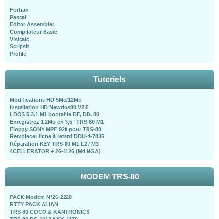
Fortran
Pascal
Editor Assembler
Compilateur Basic
Visicalc
Scripsit
Profile
Tutoriels
Modifications HD 5Mo/12Mo
Installation HD Newdos80 V2.5
LDOS 5.3.1 M1 bootable DF, DD, 80
Enregistrez 1,2Mo en 3,5" TRS-80 M1
Floppy SONY MPF 920 pour TRS-80
Remplacer ligne à retard DDU-4-7835
Réparation KEY TRS-80 M1 L2 / M3
4CELLERATOR + 26-1126 (M4 NGA)
MODEM TRS-80
PACK Modem N°26-2228
RTTY PACK ALIAN
TRS-80 COCO & KANTRONICS
TRS-80 DC-2212 N°26-1178