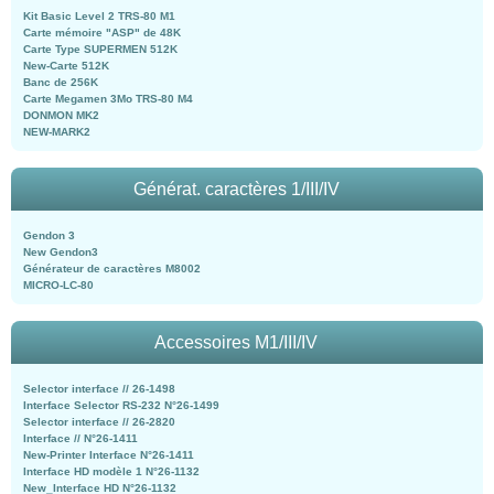
Kit Basic Level 2 TRS-80 M1
Carte mémoire "ASP" de 48K
Carte Type SUPERMEN 512K
New-Carte 512K
Banc de 256K
Carte Megamen 3Mo TRS-80 M4
DONMON MK2
NEW-MARK2
Générat. caractères 1/III/IV
Gendon 3
New Gendon3
Générateur de caractères M8002
MICRO-LC-80
Accessoires M1/III/IV
Selector interface // 26-1498
Interface Selector RS-232 N°26-1499
Selector interface // 26-2820
Interface // N°26-1411
New-Printer Interface N°26-1411
Interface HD modèle 1 N°26-1132
New_Interface HD N°26-1132