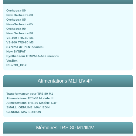
Orchestra-80
New Orchestra-80
Orchestra-85
New-Orchestre-85
Orchestra-90
New Orchestre-90
VS-100 TRS-80 M1
VS-100 TRS-80 M3
SYNPAT de PENTASONIC
New SYNPAT
Synthétiseur CTS256A-AL2 inconnu
VoxBox
RE-VOX_BOX
Alimentations M1,III,IV,4P
Transformateur pour TRS-80 M1
Alimentations TRS-80 Modèle III
Alimentations TRS-80 Modèle 4/4P
SMALL_GENUINE_MAV_ED'N
GENUINE MAV EDITION
Mémoires TRS-80 M1/III/IV