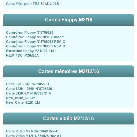
Carte Mère pour TRS-80 M12-16B
Cartes Floppy M2/16
Contrôleur Floppy N°8709198
Contrôleur Floppy N°8709198 modif.
Contrôleur Floppy N°8709063 REV_C
Contrôleur Floppy N°8709063 REV_D
Extension floppy M2 N°26-4161
NEW_FDC_M2/M16A
Cartes mémoires M2/12/16
Carte 32K - 64K 8709050_B
Carte 128K - 256K N°8706236
Carte 512K-1M N°8709572_A
New_carte_32-64K
New_Carte_512K_1M
Cartes vidéo M2/12/16
Carte Vidéo M2 N°8709048 Rev-C
Carte Vidéo M12/16 870928 Rev-A1