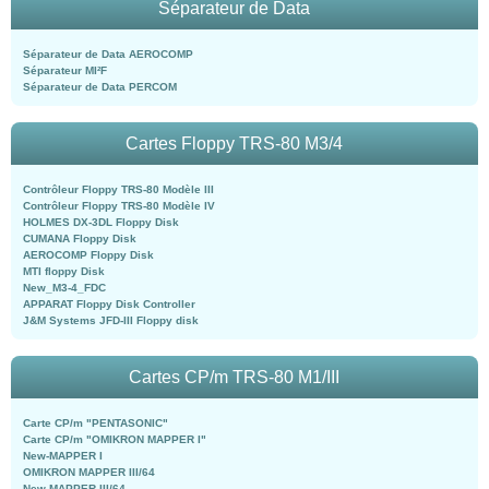
Séparateur de Data
Séparateur de Data AEROCOMP
Séparateur MI²F
Séparateur de Data PERCOM
Cartes Floppy TRS-80 M3/4
Contrôleur Floppy TRS-80 Modèle III
Contrôleur Floppy TRS-80 Modèle IV
HOLMES DX-3DL Floppy Disk
CUMANA Floppy Disk
AEROCOMP Floppy Disk
MTI floppy Disk
New_M3-4_FDC
APPARAT Floppy Disk Controller
J&M Systems JFD-III Floppy disk
Cartes CP/m TRS-80 M1/III
Carte CP/m "PENTASONIC"
Carte CP/m "OMIKRON MAPPER I"
New-MAPPER I
OMIKRON MAPPER III/64
New-MAPPER III/64