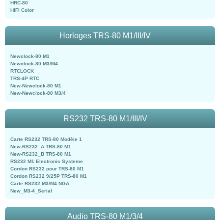
HRC-80
HIFI Color
Horloges TRS-80 M1/III/IV
Newclock-80 M1
Newclock-80 M3/M4
RTCLOCK
TRS-4P RTC
New-Newclock-80 M1
New-Newclock-80 M3/4
RS232 TRS-80 M1/III/IV
Carte RS232 TRS-80 Modèle 1
New-RS232_A TRS-80 M1
New-RS232_B TRS-80 M1
RS232 M1 Electronic Systeme
Cordon RS232 pour TRS-80 M1
Cordon RS232 9/25P TRS-80 M1
Carte RS232 M3/M4 NGA
New_M3-4_Serial
Audio TRS-80 M1/3/4