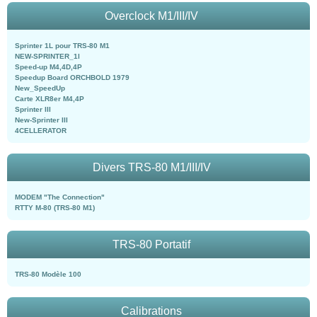
Overclock M1/III/IV
Sprinter 1L pour TRS-80 M1
NEW-SPRINTER_1l
Speed-up M4,4D,4P
Speedup Board ORCHBOLD 1979
New_SpeedUp
Carte XLR8er M4,4P
Sprinter III
New-Sprinter III
4CELLERATOR
Divers TRS-80 M1/III/IV
MODEM "The Connection"
RTTY M-80 (TRS-80 M1)
TRS-80 Portatif
TRS-80 Modèle 100
Calibrations