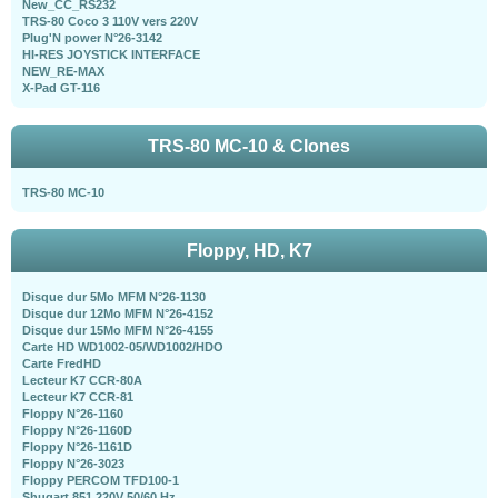
New_CC_RS232
TRS-80 Coco 3 110V vers 220V
Plug'N power N°26-3142
HI-RES JOYSTICK INTERFACE
NEW_RE-MAX
X-Pad GT-116
TRS-80 MC-10 & Clones
TRS-80 MC-10
Floppy, HD, K7
Disque dur 5Mo MFM N°26-1130
Disque dur 12Mo MFM N°26-4152
Disque dur 15Mo MFM N°26-4155
Carte HD WD1002-05/WD1002/HDO
Carte FredHD
Lecteur K7 CCR-80A
Lecteur K7 CCR-81
Floppy N°26-1160
Floppy N°26-1160D
Floppy N°26-1161D
Floppy N°26-3023
Floppy PERCOM TFD100-1
Shugart 851 220V 50/60 Hz