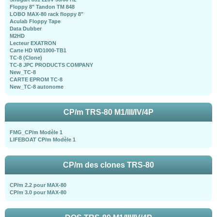
Floppy 8" Tandon TM 848
LOBO MAX-80 rack floppy 8"
Aculab Floppy Tape
Data Dubber
M2HD
Lecteur EXATRON
Carte HD WD1000-TB1
TC-8 (Clone)
TC-8 JPC PRODUCTS COMPANY
New_TC-8
CARTE EPROM TC-8
New_TC-8 autonome
CP/m TRS-80 M1/III/IV/4P
FMG_CP/m Modèle 1
LIFEBOAT CP/m Modèle 1
CP/m des clones TRS-80
CP/m 2.2 pour MAX-80
CP/m 3.0 pour MAX-80