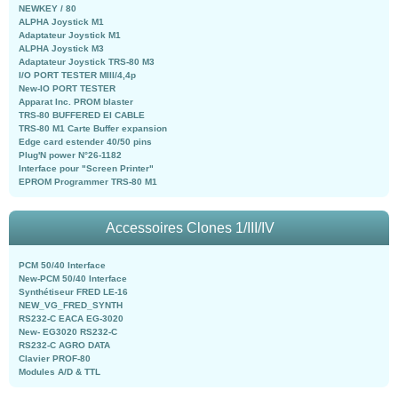
NEWKEY / 80
ALPHA Joystick M1
Adaptateur Joystick M1
ALPHA Joystick M3
Adaptateur Joystick TRS-80 M3
I/O PORT TESTER MIII/4,4p
New-IO PORT TESTER
Apparat Inc. PROM blaster
TRS-80 BUFFERED EI CABLE
TRS-80 M1 Carte Buffer expansion
Edge card estender 40/50 pins
Plug'N power N°26-1182
Interface pour "Screen Printer"
EPROM Programmer TRS-80 M1
Accessoires Clones 1/III/IV
PCM 50/40 Interface
New-PCM 50/40 Interface
Synthétiseur FRED LE-16
NEW_VG_FRED_SYNTH
RS232-C EACA EG-3020
New- EG3020 RS232-C
RS232-C AGRO DATA
Clavier PROF-80
Modules A/D & TTL