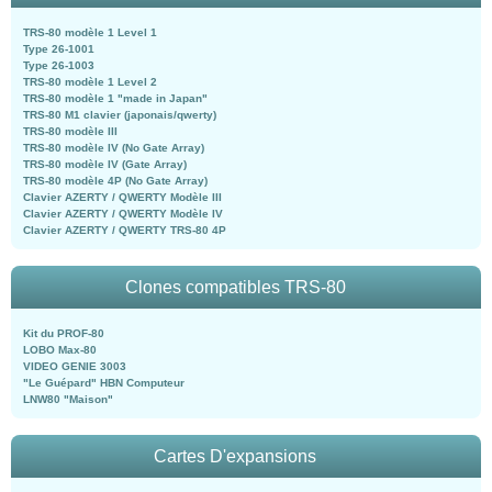
TRS-80 modèle 1 Level 1
Type 26-1001
Type 26-1003
TRS-80 modèle 1 Level 2
TRS-80 modèle 1 "made in Japan"
TRS-80 M1 clavier (japonais/qwerty)
TRS-80 modèle III
TRS-80 modèle IV (No Gate Array)
TRS-80 modèle IV (Gate Array)
TRS-80 modèle 4P (No Gate Array)
Clavier AZERTY / QWERTY Modèle III
Clavier AZERTY / QWERTY Modèle IV
Clavier AZERTY / QWERTY TRS-80 4P
Clones compatibles TRS-80
Kit du PROF-80
LOBO Max-80
VIDEO GENIE 3003
"Le Guépard" HBN Computeur
LNW80 "Maison"
Cartes D'expansions