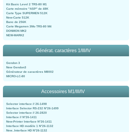
Kit Basic Level 2 TRS-80 M1
Carte mémoire "ASP" de 48K
Carte Type SUPERMEN 512K
New-Carte 512K
Banc de 256K
Carte Megamen 3Mo TRS-80 M4
DONMON MK2
NEW-MARK2
Générat. caractères 1/III/IV
Gendon 3
New Gendon3
Générateur de caractères M8002
MICRO-LC-80
Accessoires M1/III/IV
Selector interface // 26-1498
Interface Selector RS-232 N°26-1499
Selector interface // 26-2820
Interface // N°26-1411
New-Printer Interface N°26-1411
Interface HD modèle 1 N°26-1132
New_Interface HD N°26-1132