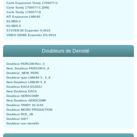
Carte Expansion Tandy 1700077-C
Carte Tandy 1700077-C (DIN)
Carte Tandy 1700077-D
KIT Expansion LNW-80
Kit MDX-2
Kit MDX-3
SYSTEM 80 Expander X-4010
VIDEO GENIE Expander EG-3014
Doubleurs de Densité
Doubleur PERCOM Rev_C
New_Doubleur PERCOM II_A
Doubleur_NEW_PERC
Doubleur type LNW-80 3_ 5_8
New Doubleur LNW-80 5_8
Doubleur EACA EG3021
New Doubleur EACA
Doubleur AEROCOMP
New Doubleur AEROCOMP
Doubleur TANDY 26-1143
Doubleur MICRO PRODUCTION
Doubleur RCE_JB
Doubleur IGK?
Doubleur non identifié