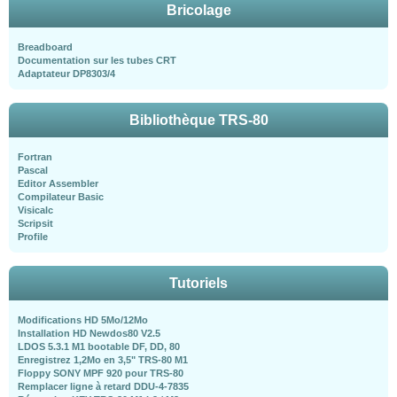
Bricolage
Breadboard
Documentation sur les tubes CRT
Adaptateur DP8303/4
Bibliothèque TRS-80
Fortran
Pascal
Editor Assembler
Compilateur Basic
Visicalc
Scripsit
Profile
Tutoriels
Modifications HD 5Mo/12Mo
Installation HD Newdos80 V2.5
LDOS 5.3.1 M1 bootable DF, DD, 80
Enregistrez 1,2Mo en 3,5" TRS-80 M1
Floppy SONY MPF 920 pour TRS-80
Remplacer ligne à retard DDU-4-7835