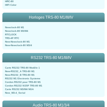
HRC-80
HIFI Color
Horloges TRS-80 M1/III/IV
Newclock-80 M1
Newclock-80 M3/M4
RTCLOCK
TRS-4P RTC
New-Newclock-80 M1
New-Newclock-80 M3/4
RS232 TRS-80 M1/III/IV
Carte RS232 TRS-80 Modèle 1
New-RS232_A TRS-80 M1
New-RS232_B TRS-80 M1
RS232 M1 Electronic Systeme
Cordon RS232 pour TRS-80 M1
Cordon RS232 9/25P TRS-80 M1
Carte RS232 M3/M4 NGA
New_M3-4_Serial
Audio TRS-80 M1/3/4