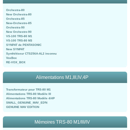
Orchestra-80
New Orchestra-80
Orchestra-85
New-Orchestre-85
Orchestra-90
New Orchestre-90
VS-100 TRS-80 M1
VS-100 TRS-80 M3
SYNPAT de PENTASONIC
New SYNPAT
Synthétiseur CTS256A-AL2 inconnu
VoxBox
RE-VOX_BOX
Alimentations M1,III,IV,4P
Transformateur pour TRS-80 M1
Alimentations TRS-80 Modèle III
Alimentations TRS-80 Modèle 4/4P
SMALL_GENUINE_MAV_ED'N
GENUINE MAV EDITION
Mémoires TRS-80 M1/III/IV