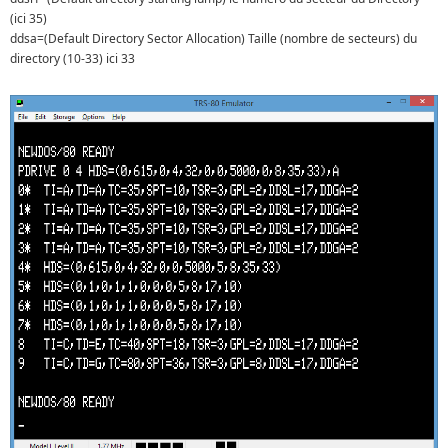
(ici 35)
ddsa=(Default Directory Sector Allocation) Taille (nombre de secteurs) du
directory (10-33) ici 33