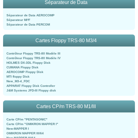
Séparateur de Data
Séparateur de Data AEROCOMP
Séparateur MI²F
Séparateur de Data PERCOM
Cartes Floppy TRS-80 M3/4
Contrôleur Floppy TRS-80 Modèle III
Contrôleur Floppy TRS-80 Modèle IV
HOLMES DX-3DL Floppy Disk
CUMANA Floppy Disk
AEROCOMP Floppy Disk
MTI floppy Disk
New_M3-4_FDC
APPARAT Floppy Disk Controller
J&M Systems JFD-III Floppy disk
Cartes CP/m TRS-80 M1/III
Carte CP/m "PENTASONIC"
Carte CP/m "OMIKRON MAPPER I"
New-MAPPER I
OMIKRON MAPPER III/64
New-MAPPER III/64