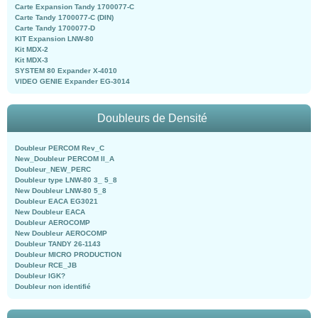
Carte Expansion Tandy 1700077-C
Carte Tandy 1700077-C (DIN)
Carte Tandy 1700077-D
KIT Expansion LNW-80
Kit MDX-2
Kit MDX-3
SYSTEM 80 Expander X-4010
VIDEO GENIE Expander EG-3014
Doubleurs de Densité
Doubleur PERCOM Rev_C
New_Doubleur PERCOM II_A
Doubleur_NEW_PERC
Doubleur type LNW-80 3_ 5_8
New Doubleur LNW-80 5_8
Doubleur EACA EG3021
New Doubleur EACA
Doubleur AEROCOMP
New Doubleur AEROCOMP
Doubleur TANDY 26-1143
Doubleur MICRO PRODUCTION
Doubleur RCE_JB
Doubleur IGK?
Doubleur non identifié