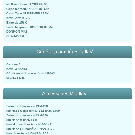
Kit Basic Level 2 TRS-80 M1
Carte mémoire "ASP" de 48K
Carte Type SUPERMEN 512K
New-Carte 512K
Banc de 256K
Carte Megamen 3Mo TRS-80 M4
DONMON MK2
NEW-MARK2
Générat. caractères 1/III/IV
Gendon 3
New Gendon3
Générateur de caractères M8002
MICRO-LC-80
Accessoires M1/III/IV
Selector interface // 26-1498
Interface Selector RS-232 N°26-1499
Selector interface // 26-2820
Interface // N°26-1411
New-Printer Interface N°26-1411
Interface HD modèle 1 N°26-1132
New_Interface HD N°26-1132