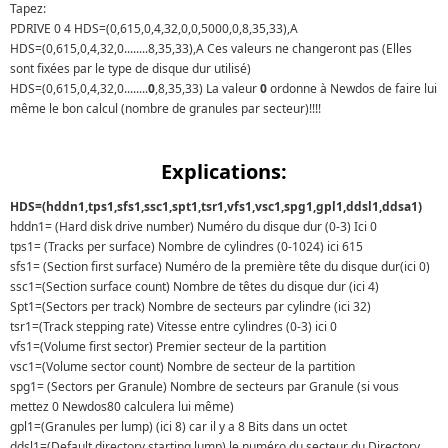
Tapez:
PDRIVE 0 4 HDS=(0,615,0,4,32,0,0,5000,0,8,35,33),A
HDS=(0,615,0,4,32,0........8,35,33),A Ces valeurs ne changeront pas (Elles
sont fixées par le type de disque dur utilisé)
HDS=(0,615,0,4,32,0........
0
,8,35,33) La valeur
0
ordonne à Newdos de faire lui
même le bon calcul (nombre de granules par secteur)!!!!
Explications:
HDS=(hddn1,tps1,sfs1,ssc1,spt1,tsr1,vfs1,vsc1,spg1,gpl1,ddsl1,ddsa1)
hddn1= (Hard disk drive number) Numéro du disque dur (0-3) Ici 0
tps1= (Tracks per surface) Nombre de cylindres (0-1024) ici 615
sfs1= (Section first surface) Numéro de la première tête du disque dur(ici 0)
ssc1=(Section surface count) Nombre de têtes du disque dur (ici 4)
Spt1=(Sectors per track) Nombre de secteurs par cylindre (ici 32)
tsr1=(Track stepping rate) Vitesse entre cylindres (0-3) ici 0
vfs1=(Volume first sector) Premier secteur de la partition
vsc1=(Volume sector count) Nombre de secteur de la partition
spg1= (Sectors per Granule) Nombre de secteurs par Granule (si vous
mettez 0 Newdos80 calculera lui même)
gpl1=(Granules per lump) (ici 8) car il y a 8 Bits dans un octet
ddsl1=(Default directory starting lump) le numéro du secteur du Directory