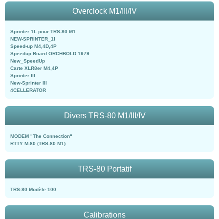
Overclock M1/III/IV
Sprinter 1L pour TRS-80 M1
NEW-SPRINTER_1l
Speed-up M4,4D,4P
Speedup Board ORCHBOLD 1979
New_SpeedUp
Carte XLR8er M4,4P
Sprinter III
New-Sprinter III
4CELLERATOR
Divers TRS-80 M1/III/IV
MODEM "The Connection"
RTTY M-80 (TRS-80 M1)
TRS-80 Portatif
TRS-80 Modèle 100
Calibrations