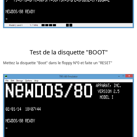
Test de la disquette "BOOT"
Mettez la disquette "Boot" dans le floppy N°0 et faite un "RESET"