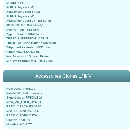
NEWKEY / 80
ALPHA Joystick M1
Adaptateur Joystick M1
ALPHA Joystick M3
Adaptateur Joystick TRS-80 M3
I/O PORT TESTER MIII/4,4p
New-IO PORT TESTER
Apparat Inc. PROM blaster
TRS-80 BUFFERED EI CABLE
TRS-80 M1 Carte Buffer expansion
Edge card estender 40/50 pins
Plug'N power N°26-1182
Interface pour "Screen Printer"
EPROM Programmer TRS-80 M1
Accessoires Clones 1/III/IV
PCM 50/40 Interface
New-PCM 50/40 Interface
Synthétiseur FRED LE-16
NEW_VG_FRED_SYNTH
RS232-C EACA EG-3020
New- EG3020 RS232-C
RS232-C AGRO DATA
Clavier PROF-80
Modules A/D & TTL