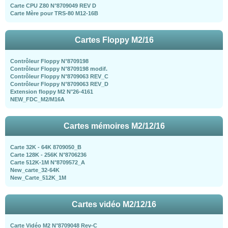
Carte CPU Z80 N°8709049 REV D
Carte Mère pour TRS-80 M12-16B
Cartes Floppy M2/16
Contrôleur Floppy N°8709198
Contrôleur Floppy N°8709198 modif.
Contrôleur Floppy N°8709063 REV_C
Contrôleur Floppy N°8709063 REV_D
Extension floppy M2 N°26-4161
NEW_FDC_M2/M16A
Cartes mémoires M2/12/16
Carte 32K - 64K 8709050_B
Carte 128K - 256K N°8706236
Carte 512K-1M N°8709572_A
New_carte_32-64K
New_Carte_512K_1M
Cartes vidéo M2/12/16
Carte Vidéo M2 N°8709048 Rev-C