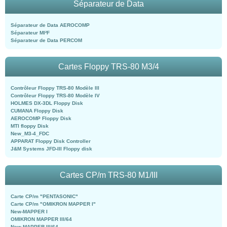
Séparateur de Data
Séparateur de Data AEROCOMP
Séparateur MI²F
Séparateur de Data PERCOM
Cartes Floppy TRS-80 M3/4
Contrôleur Floppy TRS-80 Modèle III
Contrôleur Floppy TRS-80 Modèle IV
HOLMES DX-3DL Floppy Disk
CUMANA Floppy Disk
AEROCOMP Floppy Disk
MTI floppy Disk
New_M3-4_FDC
APPARAT Floppy Disk Controller
J&M Systems JFD-III Floppy disk
Cartes CP/m TRS-80 M1/III
Carte CP/m "PENTASONIC"
Carte CP/m "OMIKRON MAPPER I"
New-MAPPER I
OMIKRON MAPPER III/64
New-MAPPER III/64