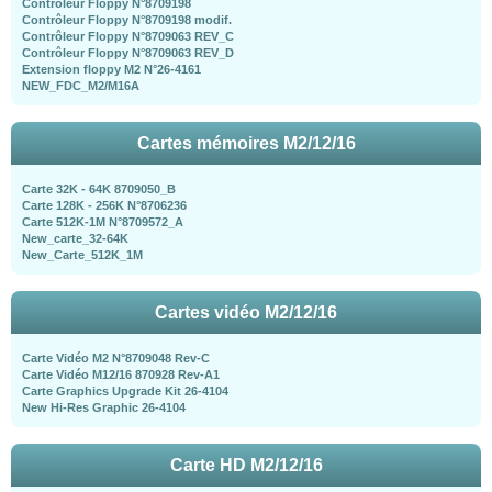
Contrôleur Floppy N°8709198
Contrôleur Floppy N°8709198 modif.
Contrôleur Floppy N°8709063 REV_C
Contrôleur Floppy N°8709063 REV_D
Extension floppy M2 N°26-4161
NEW_FDC_M2/M16A
Cartes mémoires M2/12/16
Carte 32K - 64K 8709050_B
Carte 128K - 256K N°8706236
Carte 512K-1M N°8709572_A
New_carte_32-64K
New_Carte_512K_1M
Cartes vidéo M2/12/16
Carte Vidéo M2 N°8709048 Rev-C
Carte Vidéo M12/16 870928 Rev-A1
Carte Graphics Upgrade Kit 26-4104
New Hi-Res Graphic 26-4104
Carte HD M2/12/16