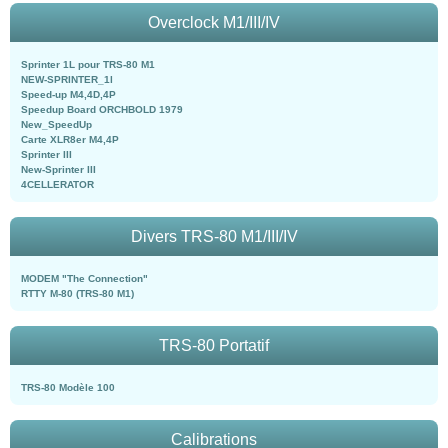
Overclock M1/III/IV
Sprinter 1L pour TRS-80 M1
NEW-SPRINTER_1l
Speed-up M4,4D,4P
Speedup Board ORCHBOLD 1979
New_SpeedUp
Carte XLR8er M4,4P
Sprinter III
New-Sprinter III
4CELLERATOR
Divers TRS-80 M1/III/IV
MODEM "The Connection"
RTTY M-80 (TRS-80 M1)
TRS-80 Portatif
TRS-80 Modèle 100
Calibrations