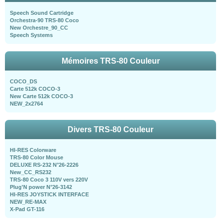
Speech Sound Cartridge
Orchestra-90 TRS-80 Coco
New Orchestre_90_CC
Speech Systems
Mémoires TRS-80 Couleur
COCO_DS
Carte 512k COCO-3
New Carte 512k COCO-3
NEW_2x2764
Divers TRS-80 Couleur
HI-RES Colorware
TRS-80 Color Mouse
DELUXE RS-232 N°26-2226
New_CC_RS232
TRS-80 Coco 3 110V vers 220V
Plug'N power N°26-3142
HI-RES JOYSTICK INTERFACE
NEW_RE-MAX
X-Pad GT-116