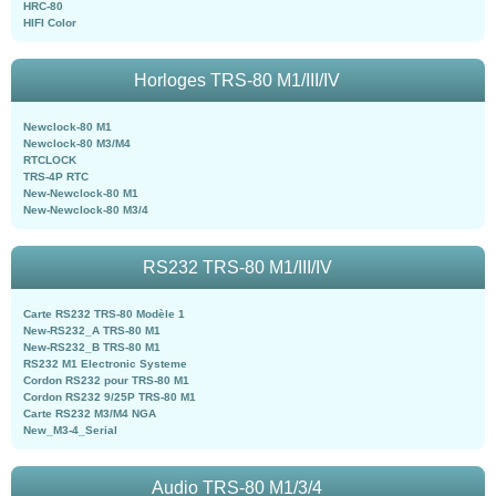
HRC-80
HIFI Color
Horloges TRS-80 M1/III/IV
Newclock-80 M1
Newclock-80 M3/M4
RTCLOCK
TRS-4P RTC
New-Newclock-80 M1
New-Newclock-80 M3/4
RS232 TRS-80 M1/III/IV
Carte RS232 TRS-80 Modèle 1
New-RS232_A TRS-80 M1
New-RS232_B TRS-80 M1
RS232 M1 Electronic Systeme
Cordon RS232 pour TRS-80 M1
Cordon RS232 9/25P TRS-80 M1
Carte RS232 M3/M4 NGA
New_M3-4_Serial
Audio TRS-80 M1/3/4