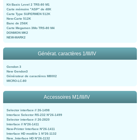
Kit Basic Level 2 TRS-80 M1
Carte mémoire "ASP" de 48K
Carte Type SUPERMEN 512K
New-Carte 512K
Banc de 256K
Carte Megamen 3Mo TRS-80 M4
DONMON MK2
NEW-MARK2
Générat. caractères 1/III/IV
Gendon 3
New Gendon3
Générateur de caractères M8002
MICRO-LC-80
Accessoires M1/III/IV
Selector interface // 26-1498
Interface Selector RS-232 N°26-1499
Selector interface // 26-2820
Interface // N°26-1411
New-Printer Interface N°26-1411
Interface HD modèle 1 N°26-1132
New_Interface HD N°26-1132