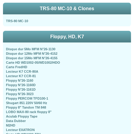
TRS-80 MC-10 & Clones
TRS-80 MC-10
Floppy, HD, K7
Disque dur 5Mo MFM N°26-1130
Disque dur 12Mo MFM N°26-4152
Disque dur 15Mo MFM N°26-4155
Carte HD WD1002-05/WD1002/HDO
Carte FredHD
Lecteur K7 CCR-80A
Lecteur K7 CCR-81
Floppy N°26-1160
Floppy N°26-1160D
Floppy N°26-1161D
Floppy N°26-3023
Floppy PERCOM TFD100-1
Shugart 851 220V 50/60 Hz
Floppy 8" Tandon TM 848
LOBO MAX-80 rack floppy 8"
Aculab Floppy Tape
Data Dubber
M2HD
Lecteur EXATRON