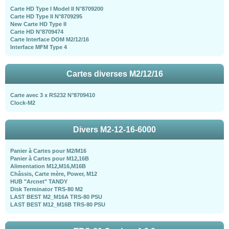
Carte HD Type I Model II N°8709200
Carte HD Type II N°8709295
New Carte HD Type II
Carte HD N°8709474
Carte Interface DOM M2/12/16
Interface MFM Type 4
Cartes diverses M2/12/16
Carte avec 3 x RS232 N°8709410
Clock-M2
Divers M2-12-16-6000
Panier à Cartes pour M2/M16
Panier à Cartes pour M12,16B
Alimentation M12,M16,M16B
Châssis, Carte mère, Power, M12
HUB "Arcnet" TANDY
Disk Terminator TRS-80 M2
LAST BEST M2_M16A TRS-80 PSU
LAST BEST M12_M16B TRS-80 PSU