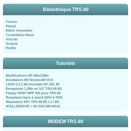
Bibliothèque TRS-80
Fortran
Pascal
Editor Assembler
Compilateur Basic
Visicalc
Scripsit
Profile
Tutoriels
Modifications HD 5Mo/12Mo
Installation HD Newdos80 V2.5
LDOS 5.3.1 M1 bootable DF, DD, 80
Enregistrez 1,2Mo en 3,5" TRS-80 M1
Floppy SONY MPF 920 pour TRS-80
Remplacer ligne à retard DDU-4-7835
Réparation KEY TRS-80 M1 L2 / M3
4CELLERATOR + 26-1126 (M4 NGA)
MODEM TRS-80