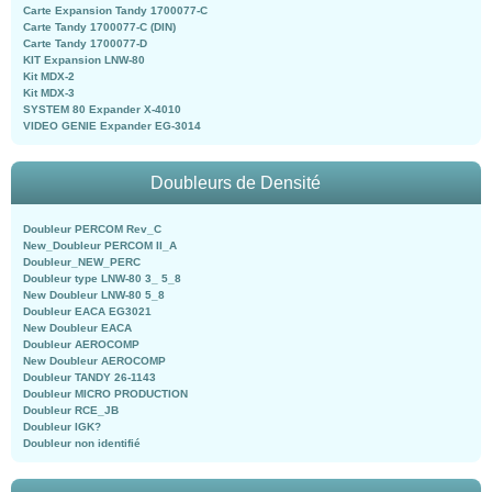
Carte Expansion Tandy 1700077-C
Carte Tandy 1700077-C (DIN)
Carte Tandy 1700077-D
KIT Expansion LNW-80
Kit MDX-2
Kit MDX-3
SYSTEM 80 Expander X-4010
VIDEO GENIE Expander EG-3014
Doubleurs de Densité
Doubleur PERCOM Rev_C
New_Doubleur PERCOM II_A
Doubleur_NEW_PERC
Doubleur type LNW-80 3_ 5_8
New Doubleur LNW-80 5_8
Doubleur EACA EG3021
New Doubleur EACA
Doubleur AEROCOMP
New Doubleur AEROCOMP
Doubleur TANDY 26-1143
Doubleur MICRO PRODUCTION
Doubleur RCE_JB
Doubleur IGK?
Doubleur non identifié