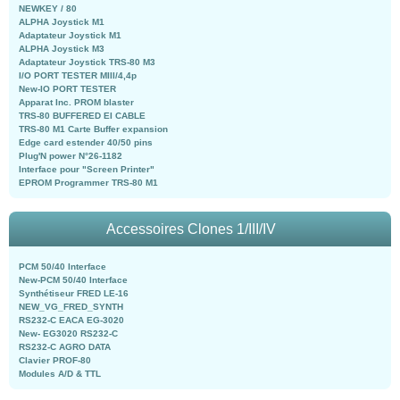
NEWKEY / 80
ALPHA Joystick M1
Adaptateur Joystick M1
ALPHA Joystick M3
Adaptateur Joystick TRS-80 M3
I/O PORT TESTER MIII/4,4p
New-IO PORT TESTER
Apparat Inc. PROM blaster
TRS-80 BUFFERED EI CABLE
TRS-80 M1 Carte Buffer expansion
Edge card estender 40/50 pins
Plug'N power N°26-1182
Interface pour "Screen Printer"
EPROM Programmer TRS-80 M1
Accessoires Clones 1/III/IV
PCM 50/40 Interface
New-PCM 50/40 Interface
Synthétiseur FRED LE-16
NEW_VG_FRED_SYNTH
RS232-C EACA EG-3020
New- EG3020 RS232-C
RS232-C AGRO DATA
Clavier PROF-80
Modules A/D & TTL