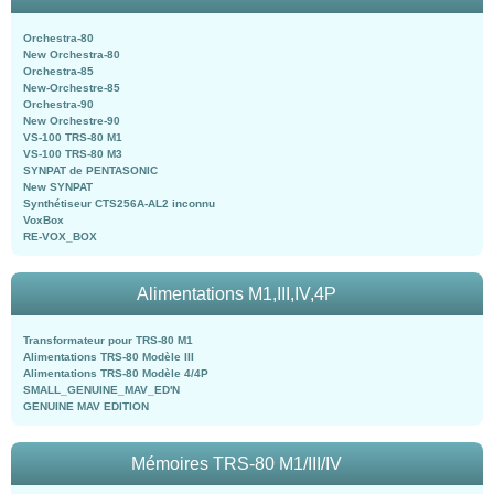
Orchestra-80
New Orchestra-80
Orchestra-85
New-Orchestre-85
Orchestra-90
New Orchestre-90
VS-100 TRS-80 M1
VS-100 TRS-80 M3
SYNPAT de PENTASONIC
New SYNPAT
Synthétiseur CTS256A-AL2 inconnu
VoxBox
RE-VOX_BOX
Alimentations M1,III,IV,4P
Transformateur pour TRS-80 M1
Alimentations TRS-80 Modèle III
Alimentations TRS-80 Modèle 4/4P
SMALL_GENUINE_MAV_ED'N
GENUINE MAV EDITION
Mémoires TRS-80 M1/III/IV