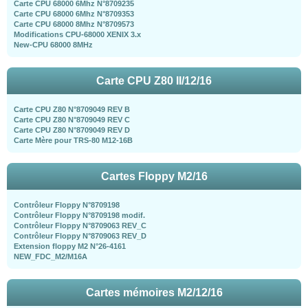
Carte CPU 68000 6Mhz N°8709235
Carte CPU 68000 6Mhz N°8709353
Carte CPU 68000 8Mhz N°8709573
Modifications CPU-68000 XENIX 3.x
New-CPU 68000 8MHz
Carte CPU Z80 II/12/16
Carte CPU Z80 N°8709049 REV B
Carte CPU Z80 N°8709049 REV C
Carte CPU Z80 N°8709049 REV D
Carte Mère pour TRS-80 M12-16B
Cartes Floppy M2/16
Contrôleur Floppy N°8709198
Contrôleur Floppy N°8709198 modif.
Contrôleur Floppy N°8709063 REV_C
Contrôleur Floppy N°8709063 REV_D
Extension floppy M2 N°26-4161
NEW_FDC_M2/M16A
Cartes mémoires M2/12/16