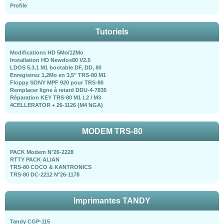
Profile
Tutoriels
Modifications HD 5Mo/12Mo
Installation HD Newdos80 V2.5
LDOS 5.3.1 M1 bootable DF, DD, 80
Enregistrez 1,2Mo en 3,5" TRS-80 M1
Floppy SONY MPF 920 pour TRS-80
Remplacer ligne à retard DDU-4-7835
Réparation KEY TRS-80 M1 L2 / M3
4CELLERATOR + 26-1126 (M4 NGA)
MODEM TRS-80
PACK Modem N°26-2228
RTTY PACK ALIAN
TRS-80 COCO & KANTRONICS
TRS-80 DC-2212 N°26-1178
Imprimantes TANDY
Tandy CGP-115