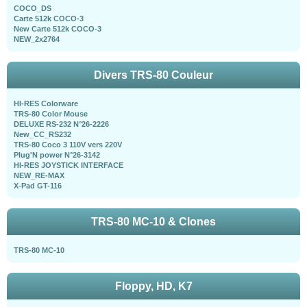
COCO_DS
Carte 512k COCO-3
New Carte 512k COCO-3
NEW_2x2764
Divers TRS-80 Couleur
HI-RES Colorware
TRS-80 Color Mouse
DELUXE RS-232 N°26-2226
New_CC_RS232
TRS-80 Coco 3 110V vers 220V
Plug'N power N°26-3142
HI-RES JOYSTICK INTERFACE
NEW_RE-MAX
X-Pad GT-116
TRS-80 MC-10 & Clones
TRS-80 MC-10
Floppy, HD, K7