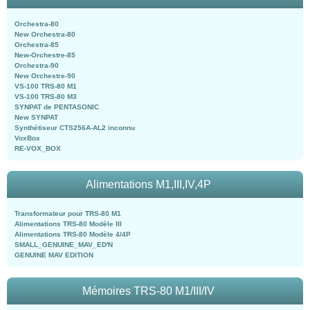
Orchestra-80
New Orchestra-80
Orchestra-85
New-Orchestre-85
Orchestra-90
New Orchestre-90
VS-100 TRS-80 M1
VS-100 TRS-80 M3
SYNPAT de PENTASONIC
New SYNPAT
Synthétiseur CTS256A-AL2 inconnu
VoxBox
RE-VOX_BOX
Alimentations M1,III,IV,4P
Transformateur pour TRS-80 M1
Alimentations TRS-80 Modèle III
Alimentations TRS-80 Modèle 4/4P
SMALL_GENUINE_MAV_ED'N
GENUINE MAV EDITION
Mémoires TRS-80 M1/III/IV