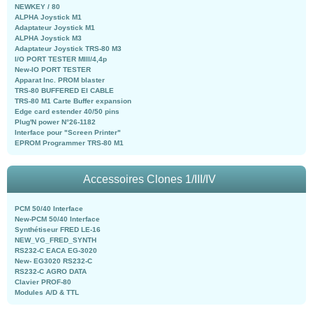
NEWKEY / 80
ALPHA Joystick M1
Adaptateur Joystick M1
ALPHA Joystick M3
Adaptateur Joystick TRS-80 M3
I/O PORT TESTER MIII/4,4p
New-IO PORT TESTER
Apparat Inc. PROM blaster
TRS-80 BUFFERED EI CABLE
TRS-80 M1 Carte Buffer expansion
Edge card estender 40/50 pins
Plug'N power N°26-1182
Interface pour "Screen Printer"
EPROM Programmer TRS-80 M1
Accessoires Clones 1/III/IV
PCM 50/40 Interface
New-PCM 50/40 Interface
Synthétiseur FRED LE-16
NEW_VG_FRED_SYNTH
RS232-C EACA EG-3020
New- EG3020 RS232-C
RS232-C AGRO DATA
Clavier PROF-80
Modules A/D & TTL