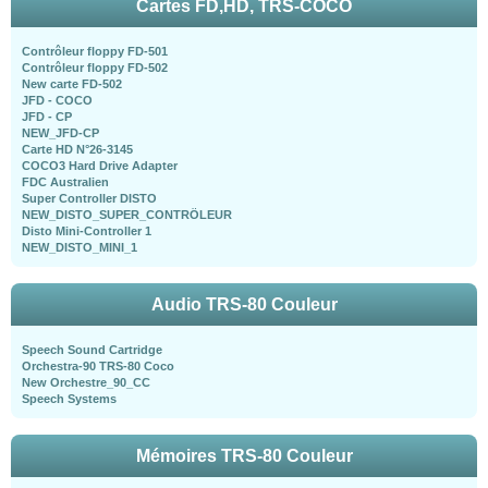
Cartes FD,HD, TRS-COCO
Contrôleur floppy FD-501
Contrôleur floppy FD-502
New carte FD-502
JFD - COCO
JFD - CP
NEW_JFD-CP
Carte HD N°26-3145
COCO3 Hard Drive Adapter
FDC Australien
Super Controller DISTO
NEW_DISTO_SUPER_CONTRÖLEUR
Disto Mini-Controller 1
NEW_DISTO_MINI_1
Audio TRS-80 Couleur
Speech Sound Cartridge
Orchestra-90 TRS-80 Coco
New Orchestre_90_CC
Speech Systems
Mémoires TRS-80 Couleur