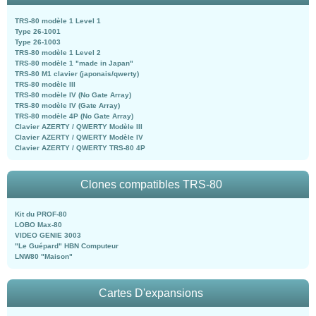
TRS-80 modèle 1 Level 1
Type 26-1001
Type 26-1003
TRS-80 modèle 1 Level 2
TRS-80 modèle 1 "made in Japan"
TRS-80 M1 clavier (japonais/qwerty)
TRS-80 modèle III
TRS-80 modèle IV (No Gate Array)
TRS-80 modèle IV (Gate Array)
TRS-80 modèle 4P (No Gate Array)
Clavier AZERTY / QWERTY Modèle III
Clavier AZERTY / QWERTY Modèle IV
Clavier AZERTY / QWERTY TRS-80 4P
Clones compatibles TRS-80
Kit du PROF-80
LOBO Max-80
VIDEO GENIE 3003
"Le Guépard" HBN Computeur
LNW80 "Maison"
Cartes D'expansions