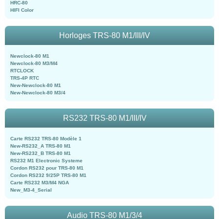
HRC-80
HIFI Color
Horloges TRS-80 M1/III/IV
Newclock-80 M1
Newclock-80 M3/M4
RTCLOCK
TRS-4P RTC
New-Newclock-80 M1
New-Newclock-80 M3/4
RS232 TRS-80 M1/III/IV
Carte RS232 TRS-80 Modèle 1
New-RS232_A TRS-80 M1
New-RS232_B TRS-80 M1
RS232 M1 Electronic Systeme
Cordon RS232 pour TRS-80 M1
Cordon RS232 9/25P TRS-80 M1
Carte RS232 M3/M4 NGA
New_M3-4_Serial
Audio TRS-80 M1/3/4