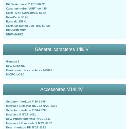
Kit Basic Level 2 TRS-80 M1
Carte mémoire "ASP" de 48K
Carte Type SUPERMEN 512K
New-Carte 512K
Banc de 256K
Carte Megamen 3Mo TRS-80 M4
DONMON MK2
NEW-MARK2
Générat. caractères 1/III/IV
Gendon 3
New Gendon3
Générateur de caractères M8002
MICRO-LC-80
Accessoires M1/III/IV
Selector interface // 26-1498
Interface Selector RS-232 N°26-1499
Selector interface // 26-2820
Interface // N°26-1411
New-Printer Interface N°26-1411
Interface HD modèle 1 N°26-1132
New_Interface HD N°26-1132