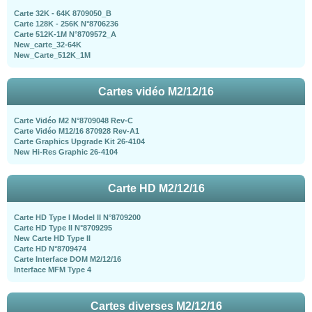
Carte 32K - 64K 8709050_B
Carte 128K - 256K N°8706236
Carte 512K-1M N°8709572_A
New_carte_32-64K
New_Carte_512K_1M
Cartes vidéo M2/12/16
Carte Vidéo M2 N°8709048 Rev-C
Carte Vidéo M12/16 870928 Rev-A1
Carte Graphics Upgrade Kit 26-4104
New Hi-Res Graphic 26-4104
Carte HD M2/12/16
Carte HD Type I Model II N°8709200
Carte HD Type II N°8709295
New Carte HD Type II
Carte HD N°8709474
Carte Interface DOM M2/12/16
Interface MFM Type 4
Cartes diverses M2/12/16