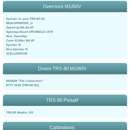
Overclock M1/III/IV
Sprinter 1L pour TRS-80 M1
NEW-SPRINTER_1l
Speed-up M4,4D,4P
Speedup Board ORCHBOLD 1979
New_SpeedUp
Carte XLR8er M4,4P
Sprinter III
New-Sprinter III
4CELLERATOR
Divers TRS-80 M1/III/IV
MODEM "The Connection"
RTTY M-80 (TRS-80 M1)
TRS-80 Portatif
TRS-80 Modèle 100
Calibrations