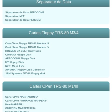
Séparateur de Data
Séparateur de Data AEROCOMP
Séparateur MI²F
Séparateur de Data PERCOM
Cartes Floppy TRS-80 M3/4
Contrôleur Floppy TRS-80 Modèle III
Contrôleur Floppy TRS-80 Modèle IV
HOLMES DX-3DL Floppy Disk
CUMANA Floppy Disk
AEROCOMP Floppy Disk
MTI floppy Disk
New_M3-4_FDC
APPARAT Floppy Disk Controller
J&M Systems JFD-III Floppy disk
Cartes CP/m TRS-80 M1/III
Carte CP/m "PENTASONIC"
Carte CP/m "OMIKRON MAPPER I"
New-MAPPER I
OMIKRON MAPPER III/64
New-MAPPER III/64