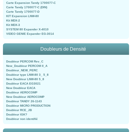
Carte Expansion Tandy 1700077-C
Carte Tandy 1700077-C (DIN)
Carte Tandy 1700077-D
KIT Expansion LNW-80
Kit MDX-2
Kit MDX-3
SYSTEM 80 Expander X-4010
VIDEO GENIE Expander EG-3014
Doubleurs de Densité
Doubleur PERCOM Rev_C
New_Doubleur PERCOM II_A
Doubleur_NEW_PERC
Doubleur type LNW-80 3_ 5_8
New Doubleur LNW-80 5_8
Doubleur EACA EG3021
New Doubleur EACA
Doubleur AEROCOMP
New Doubleur AEROCOMP
Doubleur TANDY 26-1143
Doubleur MICRO PRODUCTION
Doubleur RCE_JB
Doubleur IGK?
Doubleur non identifié