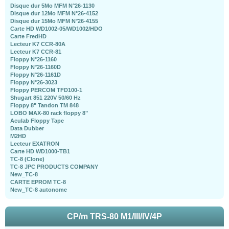
Disque dur 5Mo MFM N°26-1130
Disque dur 12Mo MFM N°26-4152
Disque dur 15Mo MFM N°26-4155
Carte HD WD1002-05/WD1002/HDO
Carte FredHD
Lecteur K7 CCR-80A
Lecteur K7 CCR-81
Floppy N°26-1160
Floppy N°26-1160D
Floppy N°26-1161D
Floppy N°26-3023
Floppy PERCOM TFD100-1
Shugart 851 220V 50/60 Hz
Floppy 8" Tandon TM 848
LOBO MAX-80 rack floppy 8"
Aculab Floppy Tape
Data Dubber
M2HD
Lecteur EXATRON
Carte HD WD1000-TB1
TC-8 (Clone)
TC-8 JPC PRODUCTS COMPANY
New_TC-8
CARTE EPROM TC-8
New_TC-8 autonome
CP/m TRS-80 M1/III/IV/4P