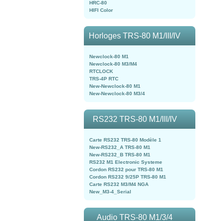
HRC-80
HIFI Color
Horloges TRS-80 M1/III/IV
Newclock-80 M1
Newclock-80 M3/M4
RTCLOCK
TRS-4P RTC
New-Newclock-80 M1
New-Newclock-80 M3/4
RS232 TRS-80 M1/III/IV
Carte RS232 TRS-80 Modèle 1
New-RS232_A TRS-80 M1
New-RS232_B TRS-80 M1
RS232 M1 Electronic Systeme
Cordon RS232 pour TRS-80 M1
Cordon RS232 9/25P TRS-80 M1
Carte RS232 M3/M4 NGA
New_M3-4_Serial
Audio TRS-80 M1/3/4