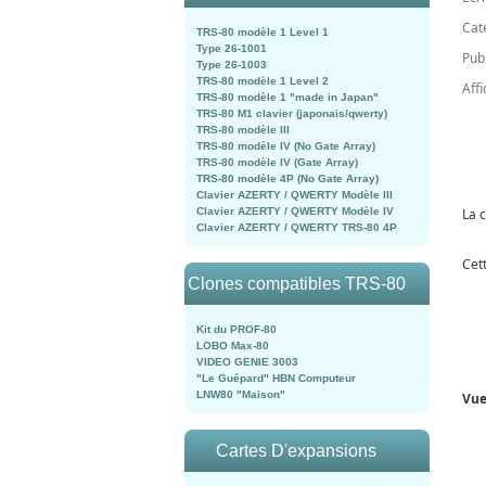
Cat
TRS-80 modèle 1 Level 1
Type 26-1001
Publ
Type 26-1003
TRS-80 modèle 1 Level 2
Aff
TRS-80 modèle 1 "made in Japan"
TRS-80 M1 clavier (japonais/qwerty)
TRS-80 modèle III
TRS-80 modèle IV (No Gate Array)
TRS-80 modèle IV (Gate Array)
TRS-80 modèle 4P (No Gate Array)
Clavier AZERTY / QWERTY Modèle III
Clavier AZERTY / QWERTY Modèle IV
La 
Clavier AZERTY / QWERTY TRS-80 4P
Cet
Clones compatibles TRS-80
Kit du PROF-80
LOBO Max-80
VIDEO GENIE 3003
"Le Guépard" HBN Computeur
LNW80 "Maison"
Vue
Cartes D'expansions