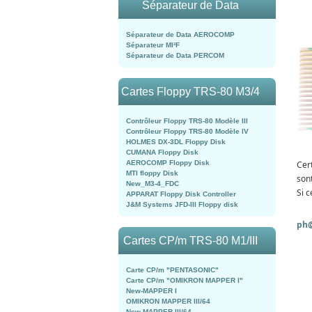
Séparateur de Data
Séparateur de Data AEROCOMP
Séparateur MI²F
Séparateur de Data PERCOM
Cartes Floppy TRS-80 M3/4
Contrôleur Floppy TRS-80 Modèle III
Contrôleur Floppy TRS-80 Modèle IV
HOLMES DX-3DL Floppy Disk
CUMANA Floppy Disk
Cer
AEROCOMP Floppy Disk
MTI floppy Disk
son
New_M3-4_FDC
Si c
APPARAT Floppy Disk Controller
J&M Systems JFD-III Floppy disk
ph@
Cartes CP/m TRS-80 M1/III
Carte CP/m "PENTASONIC"
Carte CP/m "OMIKRON MAPPER I"
New-MAPPER I
OMIKRON MAPPER III/64
New-MAPPER III/64