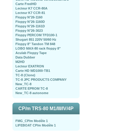
Carte FredHD
Lecteur K7 CCR-80A
Lecteur K7 CCR-81
Floppy N°26-1160
Floppy N°26-1160D
Floppy N°26-1161D
Floppy N°26-3023
Floppy PERCOM TFD100-1
Shugart 851 220V 50/60 Hz
Floppy 8" Tandon TM 848
LOBO MAX-80 rack floppy 8"
Aculab Floppy Tape
Data Dubber
M2HD
Lecteur EXATRON
Carte HD WD1000-TB1
TC-8 (Clone)
TC-8 JPC PRODUCTS COMPANY
New_TC-8
CARTE EPROM TC-8
New_TC-8 autonome
CP/m TRS-80 M1/III/IV/4P
FMG_CP/m Modèle 1
LIFEBOAT CP/m Modèle 1