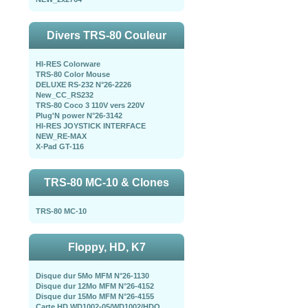
Divers TRS-80 Couleur
HI-RES Colorware
TRS-80 Color Mouse
DELUXE RS-232 N°26-2226
New_CC_RS232
TRS-80 Coco 3 110V vers 220V
Plug'N power N°26-3142
HI-RES JOYSTICK INTERFACE
NEW_RE-MAX
X-Pad GT-116
TRS-80 MC-10 & Clones
TRS-80 MC-10
Floppy, HD, K7
Disque dur 5Mo MFM N°26-1130
Disque dur 12Mo MFM N°26-4152
Disque dur 15Mo MFM N°26-4155
Carte HD WD1002-05/WD1002/HDO