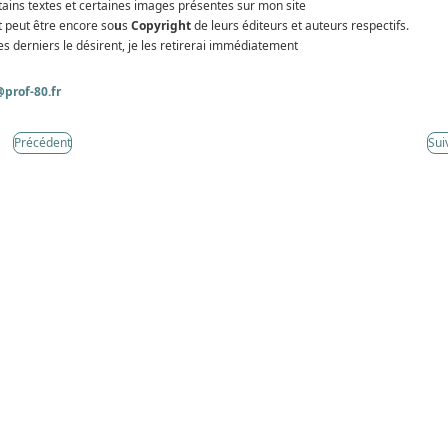
tains textes et certaines images présentes sur mon site
t peut être encore so
u
s
Copyright
de leurs éditeurs et auteurs respectifs.
es derniers le désirent, je les retirerai immédiatement
prof-80.fr
Précédent
Sui