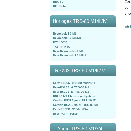
Cer
HRC-80
HIFI Color
son
Si c
Horloges TRS-80 M1/III/IV
ph@
Newclock-80 M1
Newclock-80 M3/M4
RTCLOCK
TRS-4P RTC
New-Newclock-80 M1
New-Newclock-80 M3/4
RS232 TRS-80 M1/III/IV
Carte RS232 TRS-80 Modèle 1
New-RS232_A TRS-80 M1
New-RS232_B TRS-80 M1
RS232 M1 Electronic Systeme
Cordon RS232 pour TRS-80 M1
Cordon RS232 9/25P TRS-80 M1
Carte RS232 M3/M4 NGA
New_M3-4_Serial
Audio TRS-80 M1/3/4