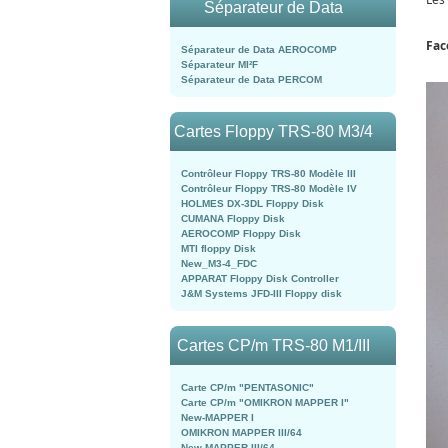
Séparateur de Data
Fac
Séparateur de Data AEROCOMP
Séparateur MI²F
Séparateur de Data PERCOM
Cartes Floppy TRS-80 M3/4
Contrôleur Floppy TRS-80 Modèle III
Contrôleur Floppy TRS-80 Modèle IV
HOLMES DX-3DL Floppy Disk
CUMANA Floppy Disk
AEROCOMP Floppy Disk
MTI floppy Disk
New_M3-4_FDC
APPARAT Floppy Disk Controller
J&M Systems JFD-III Floppy disk
Cartes CP/m TRS-80 M1/III
Carte CP/m "PENTASONIC"
Carte CP/m "OMIKRON MAPPER I"
New-MAPPER I
OMIKRON MAPPER III/64
New-MAPPER III/64