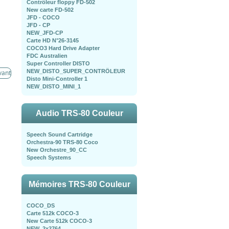
Contrôleur floppy FD-502
New carte FD-502
JFD - COCO
JFD - CP
NEW_JFD-CP
Carte HD N°26-3145
COCO3 Hard Drive Adapter
FDC Australien
Super Controller DISTO
NEW_DISTO_SUPER_CONTRÖLEUR
vant
Disto Mini-Controller 1
NEW_DISTO_MINI_1
Audio TRS-80 Couleur
Speech Sound Cartridge
Orchestra-90 TRS-80 Coco
New Orchestre_90_CC
Speech Systems
Mémoires TRS-80 Couleur
COCO_DS
Carte 512k COCO-3
New Carte 512k COCO-3
NEW_2x2764