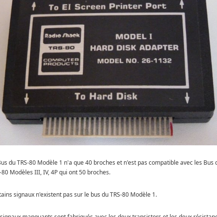
Bus du TRS-80 Modèle 1 n'a que 40 broches et n'est pas compatible avec les Bus 
80 Modèles III, IV, 4P qui ont 50 broches.
tains signaux n'existent pas sur le bus du TRS-80 Modèle 1.
 signaux manquants sont fabriqués avec les deux transistors et les deux résistan