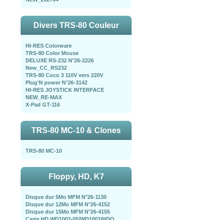
Divers TRS-80 Couleur
HI-RES Colorware
TRS-80 Color Mouse
DELUXE RS-232 N°26-2226
New_CC_RS232
TRS-80 Coco 3 110V vers 220V
Plug'N power N°26-3142
HI-RES JOYSTICK INTERFACE
NEW_RE-MAX
X-Pad GT-116
TRS-80 MC-10 & Clones
TRS-80 MC-10
Floppy, HD, K7
Disque dur 5Mo MFM N°26-1130
Disque dur 12Mo MFM N°26-4152
Disque dur 15Mo MFM N°26-4155
Carte HD WD1002-05/WD1002/HDO