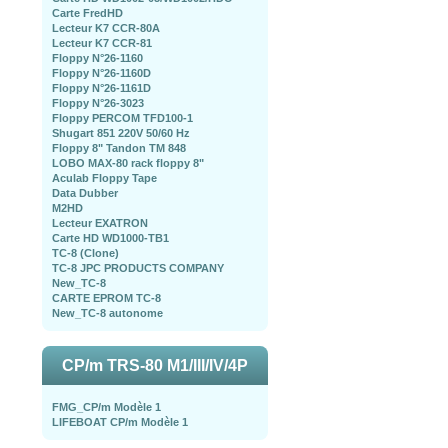
Carte FredHD
Lecteur K7 CCR-80A
Lecteur K7 CCR-81
Floppy N°26-1160
Floppy N°26-1160D
Floppy N°26-1161D
Floppy N°26-3023
Floppy PERCOM TFD100-1
Shugart 851 220V 50/60 Hz
Floppy 8" Tandon TM 848
LOBO MAX-80 rack floppy 8"
Aculab Floppy Tape
Data Dubber
M2HD
Lecteur EXATRON
Carte HD WD1000-TB1
TC-8 (Clone)
TC-8 JPC PRODUCTS COMPANY
New_TC-8
CARTE EPROM TC-8
New_TC-8 autonome
CP/m TRS-80 M1/III/IV/4P
FMG_CP/m Modèle 1
LIFEBOAT CP/m Modèle 1