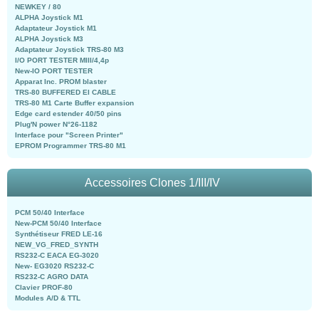
NEWKEY / 80
ALPHA Joystick M1
Adaptateur Joystick M1
ALPHA Joystick M3
Adaptateur Joystick TRS-80 M3
I/O PORT TESTER MIII/4,4p
New-IO PORT TESTER
Apparat Inc. PROM blaster
TRS-80 BUFFERED EI CABLE
TRS-80 M1 Carte Buffer expansion
Edge card estender 40/50 pins
Plug'N power N°26-1182
Interface pour "Screen Printer"
EPROM Programmer TRS-80 M1
Accessoires Clones 1/III/IV
PCM 50/40 Interface
New-PCM 50/40 Interface
Synthétiseur FRED LE-16
NEW_VG_FRED_SYNTH
RS232-C EACA EG-3020
New- EG3020 RS232-C
RS232-C AGRO DATA
Clavier PROF-80
Modules A/D & TTL