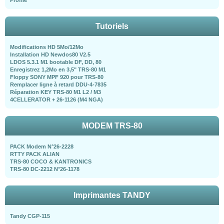
Profile
Tutoriels
Modifications HD 5Mo/12Mo
Installation HD Newdos80 V2.5
LDOS 5.3.1 M1 bootable DF, DD, 80
Enregistrez 1,2Mo en 3,5" TRS-80 M1
Floppy SONY MPF 920 pour TRS-80
Remplacer ligne à retard DDU-4-7835
Réparation KEY TRS-80 M1 L2 / M3
4CELLERATOR + 26-1126 (M4 NGA)
MODEM TRS-80
PACK Modem N°26-2228
RTTY PACK ALIAN
TRS-80 COCO & KANTRONICS
TRS-80 DC-2212 N°26-1178
Imprimantes TANDY
Tandy CGP-115