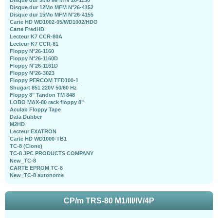
Disque dur 5Mo MFM N°26-1130
Disque dur 12Mo MFM N°26-4152
Disque dur 15Mo MFM N°26-4155
Carte HD WD1002-05/WD1002/HDO
Carte FredHD
Lecteur K7 CCR-80A
Lecteur K7 CCR-81
Floppy N°26-1160
Floppy N°26-1160D
Floppy N°26-1161D
Floppy N°26-3023
Floppy PERCOM TFD100-1
Shugart 851 220V 50/60 Hz
Floppy 8" Tandon TM 848
LOBO MAX-80 rack floppy 8"
Aculab Floppy Tape
Data Dubber
M2HD
Lecteur EXATRON
Carte HD WD1000-TB1
TC-8 (Clone)
TC-8 JPC PRODUCTS COMPANY
New_TC-8
CARTE EPROM TC-8
New_TC-8 autonome
CP/m TRS-80 M1/III/IV/4P