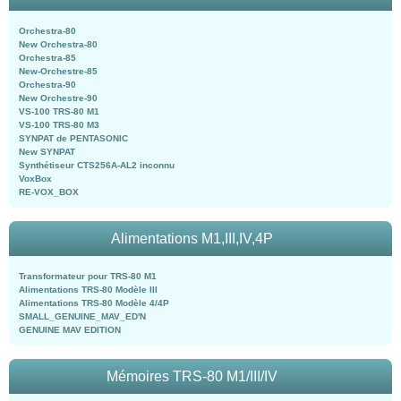
Orchestra-80
New Orchestra-80
Orchestra-85
New-Orchestre-85
Orchestra-90
New Orchestre-90
VS-100 TRS-80 M1
VS-100 TRS-80 M3
SYNPAT de PENTASONIC
New SYNPAT
Synthétiseur CTS256A-AL2 inconnu
VoxBox
RE-VOX_BOX
Alimentations M1,III,IV,4P
Transformateur pour TRS-80 M1
Alimentations TRS-80 Modèle III
Alimentations TRS-80 Modèle 4/4P
SMALL_GENUINE_MAV_ED'N
GENUINE MAV EDITION
Mémoires TRS-80 M1/III/IV