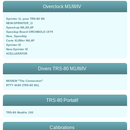
Overclock M1/III/IV
Sprinter 1L pour TRS-80 M1
NEW-SPRINTER_1l
Speed-up M4,4D,4P
Speedup Board ORCHBOLD 1979
New_SpeedUp
Carte XLR8er M4,4P
Sprinter III
New-Sprinter III
4CELLERATOR
Divers TRS-80 M1/III/IV
MODEM "The Connection"
RTTY M-80 (TRS-80 M1)
TRS-80 Portatif
TRS-80 Modèle 100
Calibrations