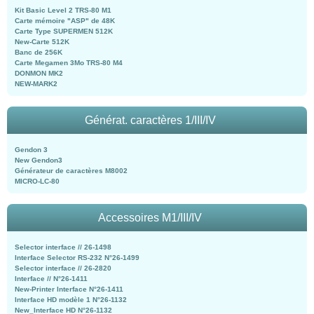
Kit Basic Level 2 TRS-80 M1
Carte mémoire "ASP" de 48K
Carte Type SUPERMEN 512K
New-Carte 512K
Banc de 256K
Carte Megamen 3Mo TRS-80 M4
DONMON MK2
NEW-MARK2
Générat. caractères 1/III/IV
Gendon 3
New Gendon3
Générateur de caractères M8002
MICRO-LC-80
Accessoires M1/III/IV
Selector interface // 26-1498
Interface Selector RS-232 N°26-1499
Selector interface // 26-2820
Interface // N°26-1411
New-Printer Interface N°26-1411
Interface HD modèle 1 N°26-1132
New_Interface HD N°26-1132