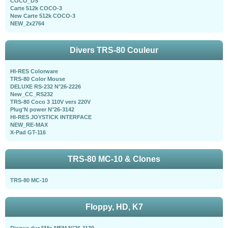
COCO_DS
Carte 512k COCO-3
New Carte 512k COCO-3
NEW_2x2764
Divers TRS-80 Couleur
HI-RES Colorware
TRS-80 Color Mouse
DELUXE RS-232 N°26-2226
New_CC_RS232
TRS-80 Coco 3 110V vers 220V
Plug'N power N°26-3142
HI-RES JOYSTICK INTERFACE
NEW_RE-MAX
X-Pad GT-116
TRS-80 MC-10 & Clones
TRS-80 MC-10
Floppy, HD, K7