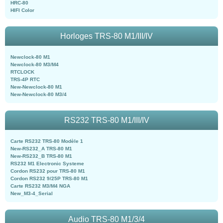
HRC-80
HIFI Color
Horloges TRS-80 M1/III/IV
Newclock-80 M1
Newclock-80 M3/M4
RTCLOCK
TRS-4P RTC
New-Newclock-80 M1
New-Newclock-80 M3/4
RS232 TRS-80 M1/III/IV
Carte RS232 TRS-80 Modèle 1
New-RS232_A TRS-80 M1
New-RS232_B TRS-80 M1
RS232 M1 Electronic Systeme
Cordon RS232 pour TRS-80 M1
Cordon RS232 9/25P TRS-80 M1
Carte RS232 M3/M4 NGA
New_M3-4_Serial
Audio TRS-80 M1/3/4