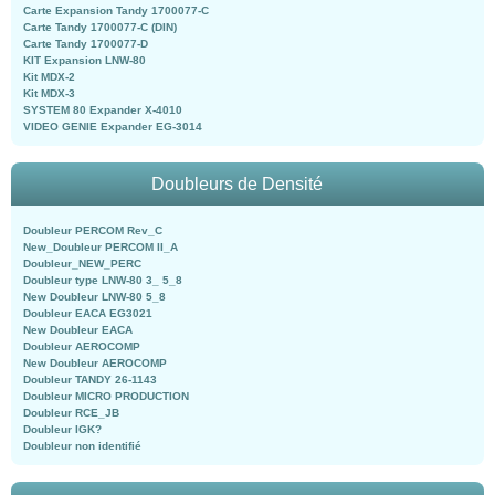
Carte Expansion Tandy 1700077-C
Carte Tandy 1700077-C (DIN)
Carte Tandy 1700077-D
KIT Expansion LNW-80
Kit MDX-2
Kit MDX-3
SYSTEM 80 Expander X-4010
VIDEO GENIE Expander EG-3014
Doubleurs de Densité
Doubleur PERCOM Rev_C
New_Doubleur PERCOM II_A
Doubleur_NEW_PERC
Doubleur type LNW-80 3_ 5_8
New Doubleur LNW-80 5_8
Doubleur EACA EG3021
New Doubleur EACA
Doubleur AEROCOMP
New Doubleur AEROCOMP
Doubleur TANDY 26-1143
Doubleur MICRO PRODUCTION
Doubleur RCE_JB
Doubleur IGK?
Doubleur non identifié