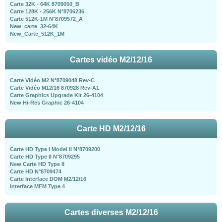
Carte 32K - 64K 8709050_B
Carte 128K - 256K N°8706236
Carte 512K-1M N°8709572_A
New_carte_32-64K
New_Carte_512K_1M
Cartes vidéo M2/12/16
Carte Vidéo M2 N°8709048 Rev-C
Carte Vidéo M12/16 870928 Rev-A1
Carte Graphics Upgrade Kit 26-4104
New Hi-Res Graphic 26-4104
Carte HD M2/12/16
Carte HD Type I Model II N°8709200
Carte HD Type II N°8709295
New Carte HD Type II
Carte HD N°8709474
Carte Interface DOM M2/12/16
Interface MFM Type 4
Cartes diverses M2/12/16