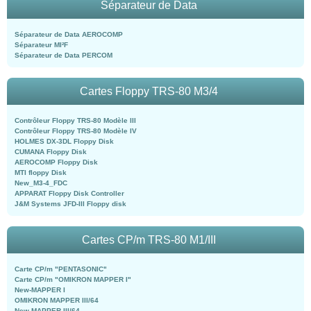
Séparateur de Data
Séparateur de Data AEROCOMP
Séparateur MI²F
Séparateur de Data PERCOM
Cartes Floppy TRS-80 M3/4
Contrôleur Floppy TRS-80 Modèle III
Contrôleur Floppy TRS-80 Modèle IV
HOLMES DX-3DL Floppy Disk
CUMANA Floppy Disk
AEROCOMP Floppy Disk
MTI floppy Disk
New_M3-4_FDC
APPARAT Floppy Disk Controller
J&M Systems JFD-III Floppy disk
Cartes CP/m TRS-80 M1/III
Carte CP/m "PENTASONIC"
Carte CP/m "OMIKRON MAPPER I"
New-MAPPER I
OMIKRON MAPPER III/64
New-MAPPER III/64