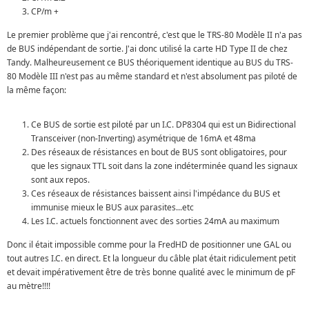
CP/m +
Le premier problème que j'ai rencontré, c'est que le TRS-80 Modèle II n'a pas
de BUS indépendant de sortie. J'ai donc utilisé la carte HD Type II de chez
Tandy. Malheureusement ce BUS théoriquement identique au BUS du TRS-
80 Modèle III n'est pas au même standard et n'est absolument pas piloté de
la même façon:
Ce BUS de sortie est piloté par un I.C. DP8304 qui est un Bidirectional
Transceiver (non-Inverting) asymétrique de 16mA et 48ma
Des réseaux de résistances en bout de BUS sont obligatoires, pour
que les signaux TTL soit dans la zone indéterminée quand les signaux
sont aux repos.
Ces réseaux de résistances baissent ainsi l'impédance du BUS et
immunise mieux le BUS aux parasites...etc
Les I.C. actuels fonctionnent avec des sorties 24mA au maximum
Donc il était impossible comme pour la FredHD de positionner une GAL ou
tout autres I.C. en direct. Et la longueur du câble plat était ridiculement petit
et devait impérativement être de très bonne qualité avec le minimum de pF
au mètre!!!!