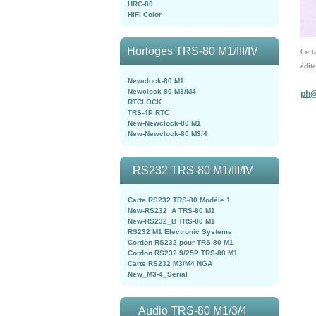
HRC-80
HIFI Color
Horloges TRS-80 M1/III/IV
Cert
édite
Newclock-80 M1
Newclock-80 M3/M4
ph@
RTCLOCK
TRS-4P RTC
New-Newclock-80 M1
New-Newclock-80 M3/4
RS232 TRS-80 M1/III/IV
Carte RS232 TRS-80 Modèle 1
New-RS232_A TRS-80 M1
New-RS232_B TRS-80 M1
RS232 M1 Electronic Systeme
Cordon RS232 pour TRS-80 M1
Cordon RS232 9/25P TRS-80 M1
Carte RS232 M3/M4 NGA
New_M3-4_Serial
Audio TRS-80 M1/3/4