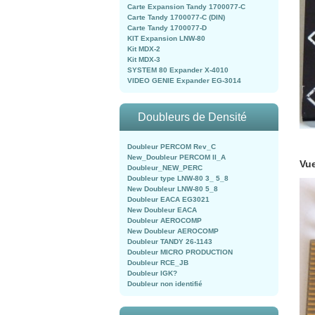
Carte Expansion Tandy 1700077-C
Carte Tandy 1700077-C (DIN)
Carte Tandy 1700077-D
KIT Expansion LNW-80
Kit MDX-2
Kit MDX-3
SYSTEM 80 Expander X-4010
VIDEO GENIE Expander EG-3014
Doubleurs de Densité
Doubleur PERCOM Rev_C
New_Doubleur PERCOM II_A
Vue
Doubleur_NEW_PERC
Doubleur type LNW-80 3_ 5_8
New Doubleur LNW-80 5_8
Doubleur EACA EG3021
New Doubleur EACA
Doubleur AEROCOMP
New Doubleur AEROCOMP
Doubleur TANDY 26-1143
Doubleur MICRO PRODUCTION
Doubleur RCE_JB
Doubleur IGK?
Doubleur non identifié