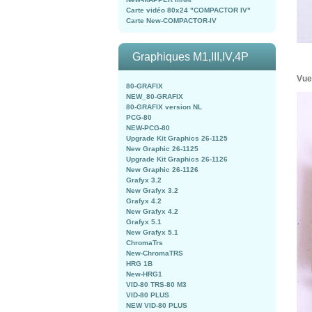
Carte vidéo 80x24 "COMPACTOR IV"
Carte New-COMPACTOR-IV
Graphiques M1,III,IV,4P
Vue
80-GRAFIX
NEW_80-GRAFIX
80-GRAFIX version NL
PCG-80
NEW-PCG-80
Upgrade Kit Graphics 26-1125
New Graphic 26-1125
Upgrade Kit Graphics 26-1126
New Graphic 26-1126
Grafyx 3.2
New Grafyx 3.2
Grafyx 4.2
New Grafyx 4.2
Grafyx 5.1
New Grafyx 5.1
ChromaTrs
New-ChromaTRS
HRG 1B
New-HRG1
VID-80 TRS-80 M3
VID-80 PLUS
NEW VID-80 PLUS