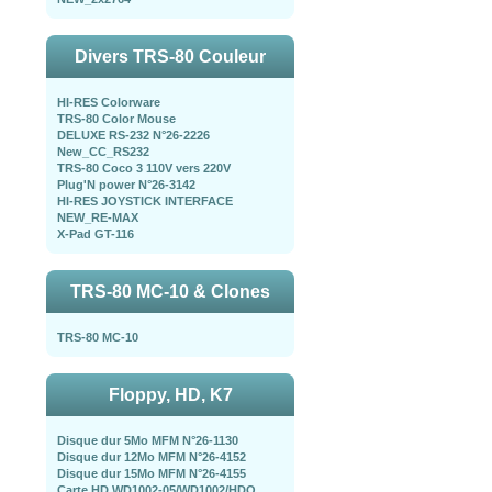
Divers TRS-80 Couleur
HI-RES Colorware
TRS-80 Color Mouse
DELUXE RS-232 N°26-2226
New_CC_RS232
TRS-80 Coco 3 110V vers 220V
Plug'N power N°26-3142
HI-RES JOYSTICK INTERFACE
NEW_RE-MAX
X-Pad GT-116
TRS-80 MC-10 & Clones
TRS-80 MC-10
Floppy, HD, K7
Disque dur 5Mo MFM N°26-1130
Disque dur 12Mo MFM N°26-4152
Disque dur 15Mo MFM N°26-4155
Carte HD WD1002-05/WD1002/HDO