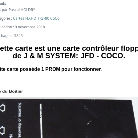
ails
it par
Pascal HOLDRY
égorie :
Cartes FD,HD TRS-80 CoCo
lication : 9 novembre 2018
ichages : 5845
ette carte est une carte contrôleur flop
de J & M SYSTEM: JFD - COCO.
tte carte possède 1 PROM pour fonctionner.
 du Boitier