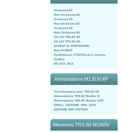
Orchestra-80
New Orchestra-80
Orchestra-85
New-Orchestre-85
Orchestra-90
New Orchestre-90
VS-100 TRS-80 M1
VS-100 TRS-80 M3
SYNPAT de PENTASONIC
New SYNPAT
Synthétiseur CTS256A-AL2 inconnu
VoxBox
RE-VOX_BOX
Alimentations M1,III,IV,4P
Transformateur pour TRS-80 M1
Alimentations TRS-80 Modèle III
Alimentations TRS-80 Modèle 4/4P
SMALL_GENUINE_MAV_ED'N
GENUINE MAV EDITION
Mémoires TRS-80 M1/III/IV