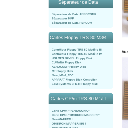
Séparateur de Data
Séparateur de Data AEROCOMP
Séparateur MI²F
Séparateur de Data PERCOM
Cartes Floppy TRS-80 M3/4
Contrôleur Floppy TRS-80 Modèle III
Vue
Contrôleur Floppy TRS-80 Modèle IV
HOLMES DX-3DL Floppy Disk
CUMANA Floppy Disk
AEROCOMP Floppy Disk
MTI floppy Disk
New_M3-4_FDC
APPARAT Floppy Disk Controller
J&M Systems JFD-III Floppy disk
Cartes CP/m TRS-80 M1/III
Carte CP/m "PENTASONIC"
Carte CP/m "OMIKRON MAPPER I"
New-MAPPER I
OMIKRON MAPPER III/64
New-MAPPER III/64