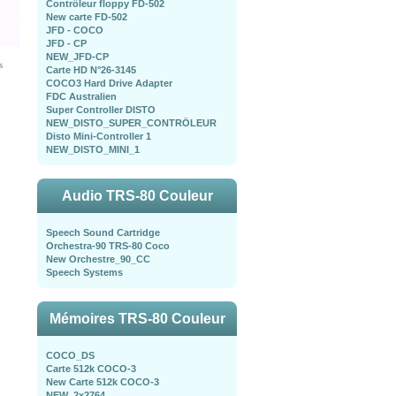
Contrôleur floppy FD-502
New carte FD-502
JFD - COCO
JFD - CP
NEW_JFD-CP
s
Carte HD N°26-3145
COCO3 Hard Drive Adapter
FDC Australien
Super Controller DISTO
NEW_DISTO_SUPER_CONTRÖLEUR
Disto Mini-Controller 1
NEW_DISTO_MINI_1
Audio TRS-80 Couleur
Speech Sound Cartridge
Orchestra-90 TRS-80 Coco
New Orchestre_90_CC
Speech Systems
Mémoires TRS-80 Couleur
COCO_DS
Carte 512k COCO-3
New Carte 512k COCO-3
NEW_2x2764