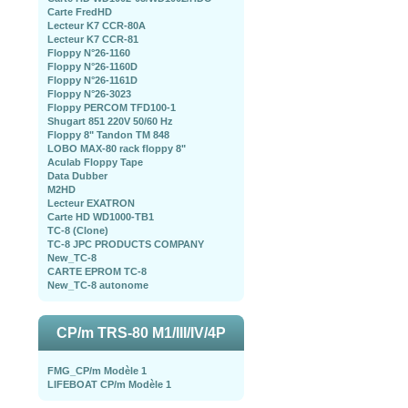
Carte FredHD
Lecteur K7 CCR-80A
Lecteur K7 CCR-81
Floppy N°26-1160
Floppy N°26-1160D
Floppy N°26-1161D
Floppy N°26-3023
Floppy PERCOM TFD100-1
Shugart 851 220V 50/60 Hz
Floppy 8" Tandon TM 848
LOBO MAX-80 rack floppy 8"
Aculab Floppy Tape
Data Dubber
M2HD
Lecteur EXATRON
Carte HD WD1000-TB1
TC-8 (Clone)
TC-8 JPC PRODUCTS COMPANY
New_TC-8
CARTE EPROM TC-8
New_TC-8 autonome
CP/m TRS-80 M1/III/IV/4P
FMG_CP/m Modèle 1
LIFEBOAT CP/m Modèle 1