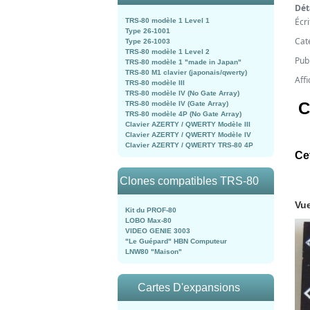
Dét
Écr
TRS-80 modèle 1 Level 1
Type 26-1001
Cat
Type 26-1003
TRS-80 modèle 1 Level 2
Pub
TRS-80 modèle 1 "made in Japan"
TRS-80 M1 clavier (japonais/qwerty)
Aff
TRS-80 modèle III
TRS-80 modèle IV (No Gate Array)
C
TRS-80 modèle IV (Gate Array)
TRS-80 modèle 4P (No Gate Array)
Clavier AZERTY / QWERTY Modèle III
Clavier AZERTY / QWERTY Modèle IV
Clavier AZERTY / QWERTY TRS-80 4P
Ce
Clones compatibles TRS-80
Vue
Kit du PROF-80
LOBO Max-80
VIDEO GENIE 3003
"Le Guépard" HBN Computeur
LNW80 "Maison"
Cartes D'expansions