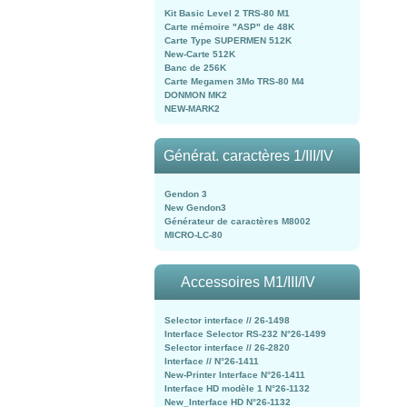
Kit Basic Level 2 TRS-80 M1
Carte mémoire "ASP" de 48K
Carte Type SUPERMEN 512K
New-Carte 512K
Banc de 256K
Carte Megamen 3Mo TRS-80 M4
DONMON MK2
NEW-MARK2
Générat. caractères 1/III/IV
Gendon 3
New Gendon3
Générateur de caractères M8002
MICRO-LC-80
Accessoires M1/III/IV
Selector interface // 26-1498
Interface Selector RS-232 N°26-1499
Selector interface // 26-2820
Interface // N°26-1411
New-Printer Interface N°26-1411
Interface HD modèle 1 N°26-1132
New_Interface HD N°26-1132