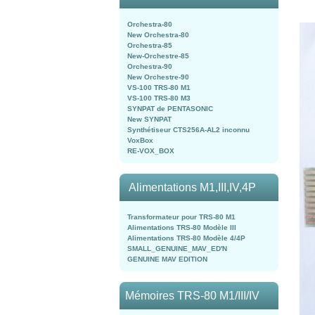
Orchestra-80
New Orchestra-80
Orchestra-85
New-Orchestre-85
Orchestra-90
New Orchestre-90
VS-100 TRS-80 M1
VS-100 TRS-80 M3
SYNPAT de PENTASONIC
New SYNPAT
Synthétiseur CTS256A-AL2 inconnu
VoxBox
RE-VOX_BOX
Alimentations M1,III,IV,4P
Transformateur pour TRS-80 M1
Alimentations TRS-80 Modèle III
Alimentations TRS-80 Modèle 4/4P
SMALL_GENUINE_MAV_ED'N
GENUINE MAV EDITION
Mémoires TRS-80 M1/III/IV