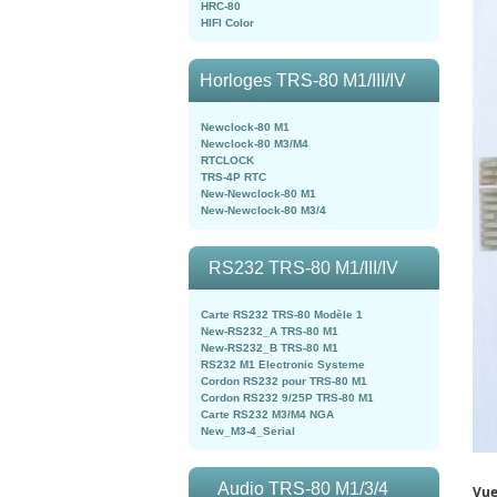
HRC-80
HIFI Color
Horloges TRS-80 M1/III/IV
Newclock-80 M1
Newclock-80 M3/M4
RTCLOCK
TRS-4P RTC
New-Newclock-80 M1
New-Newclock-80 M3/4
RS232 TRS-80 M1/III/IV
Carte RS232 TRS-80 Modèle 1
New-RS232_A TRS-80 M1
New-RS232_B TRS-80 M1
RS232 M1 Electronic Systeme
Cordon RS232 pour TRS-80 M1
Cordon RS232 9/25P TRS-80 M1
Carte RS232 M3/M4 NGA
New_M3-4_Serial
Audio TRS-80 M1/3/4
Vue