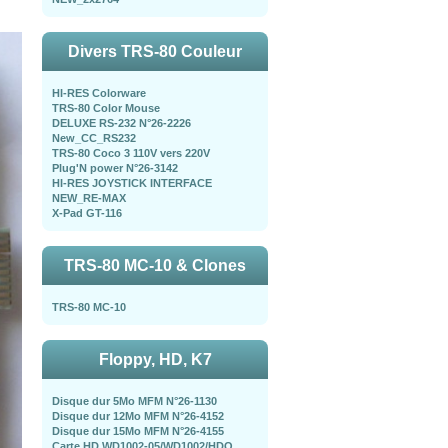
Divers TRS-80 Couleur
HI-RES Colorware
TRS-80 Color Mouse
DELUXE RS-232 N°26-2226
New_CC_RS232
TRS-80 Coco 3 110V vers 220V
Plug'N power N°26-3142
HI-RES JOYSTICK INTERFACE
NEW_RE-MAX
X-Pad GT-116
TRS-80 MC-10 & Clones
TRS-80 MC-10
Floppy, HD, K7
Disque dur 5Mo MFM N°26-1130
Disque dur 12Mo MFM N°26-4152
Disque dur 15Mo MFM N°26-4155
Carte HD WD1002-05/WD1002/HDO