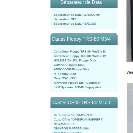
Séparateur de Data
Séparateur de Data AEROCOMP
Séparateur MI²F
Séparateur de Data PERCOM
Cartes Floppy TRS-80 M3/4
Contrôleur Floppy TRS-80 Modèle III
Contrôleur Floppy TRS-80 Modèle IV
HOLMES DX-3DL Floppy Disk
CUMANA Floppy Disk
AEROCOMP Floppy Disk
Vue
MTI floppy Disk
New_M3-4_FDC
APPARAT Floppy Disk Controller
J&M Systems JFD-III Floppy disk
Cartes CP/m TRS-80 M1/III
Carte CP/m "PENTASONIC"
Carte CP/m "OMIKRON MAPPER I"
New-MAPPER I
OMIKRON MAPPER III/64
New-MAPPER III/64