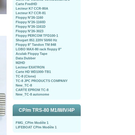
Carte FredHD
Lecteur K7 CCR-80A
Lecteur K7 CCR-81
Floppy N°26-1160
Floppy N°26-1160D
Floppy N°26-1161D
Floppy N°26-3023
Floppy PERCOM TFD100-1
Shugart 851 220V 50/60 Hz
Floppy 8" Tandon TM 848
LOBO MAX-80 rack floppy 8"
Aculab Floppy Tape
Data Dubber
M2HD
Lecteur EXATRON
Carte HD WD1000-TB1
TC-8 (Clone)
TC-8 JPC PRODUCTS COMPANY
New_TC-8
CARTE EPROM TC-8
New_TC-8 autonome
CP/m TRS-80 M1/III/IV/4P
FMG_CP/m Modèle 1
LIFEBOAT CP/m Modèle 1