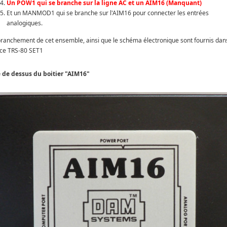
Un POW1 qui se branche sur la ligne AC et un AIM16 (Manquant)
Et un MANMOD1 qui se branche sur l'AIM16 pour connecter les entrées
analogiques.
branchement de cet ensemble, ainsi que le schéma électronique sont fournis dans
ice TRS-80 SET1
 de dessus du boitier "AIM16"