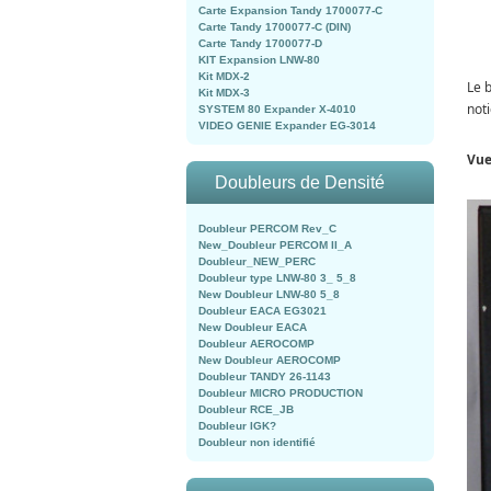
Carte Expansion Tandy 1700077-C
Carte Tandy 1700077-C (DIN)
Carte Tandy 1700077-D
KIT Expansion LNW-80
Kit MDX-2
Le 
Kit MDX-3
not
SYSTEM 80 Expander X-4010
VIDEO GENIE Expander EG-3014
Vue
Doubleurs de Densité
Doubleur PERCOM Rev_C
New_Doubleur PERCOM II_A
Doubleur_NEW_PERC
Doubleur type LNW-80 3_ 5_8
New Doubleur LNW-80 5_8
Doubleur EACA EG3021
New Doubleur EACA
Doubleur AEROCOMP
New Doubleur AEROCOMP
Doubleur TANDY 26-1143
Doubleur MICRO PRODUCTION
Doubleur RCE_JB
Doubleur IGK?
Doubleur non identifié