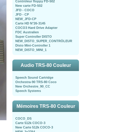
Contrôleur floppy FD-502
New carte FD-502
JFD - COCO
JFD - CP
NEW_JFD-CP
Carte HD N°26-3145
COCO3 Hard Drive Adapter
FDC Australien
Super Controller DISTO
NEW_DISTO_SUPER_CONTRÖLEUR
Disto Mini-Controller 1
NEW_DISTO_MINI_1
Audio TRS-80 Couleur
Speech Sound Cartridge
Orchestra-90 TRS-80 Coco
New Orchestre_90_CC
Speech Systems
Mémoires TRS-80 Couleur
COCO_DS
Carte 512k COCO-3
New Carte 512k COCO-3
NEW_2x2764