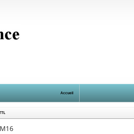
Accueil
TTL
IM16