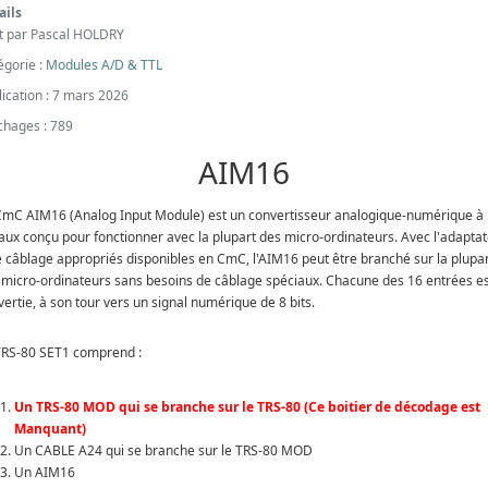
ails
it par
Pascal HOLDRY
égorie :
Modules A/D & TTL
lication : 7 mars 2026
ichages : 789
AIM16
CmC AIM16 (Analog Input Module) est un convertisseur analogique-numérique à
aux conçu pour fonctionner avec la plupart des micro-ordinateurs. Avec l'adapta
le câblage appropriés disponibles en CmC, l'AIM16 peut être branché sur la plupa
 micro-ordinateurs sans besoins de câblage spéciaux. Chacune des 16 entrées e
ertie, à son tour vers un signal numérique de 8 bits.
TRS-80 SET1 comprend :
Un TRS-80 MOD qui se branche sur le TRS-80 (Ce boitier de décodage est
Manquant)
Un CABLE A24 qui se branche sur le TRS-80 MOD
Un AIM16