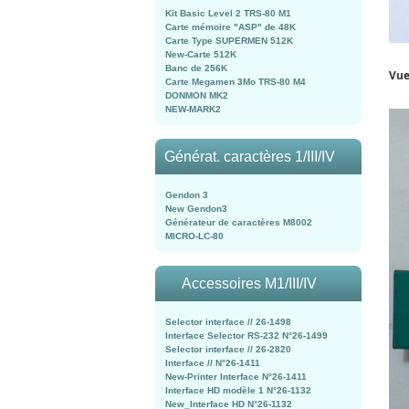
Kit Basic Level 2 TRS-80 M1
Carte mémoire "ASP" de 48K
Carte Type SUPERMEN 512K
New-Carte 512K
Banc de 256K
Vue
Carte Megamen 3Mo TRS-80 M4
DONMON MK2
NEW-MARK2
Générat. caractères 1/III/IV
Gendon 3
New Gendon3
Générateur de caractères M8002
MICRO-LC-80
Accessoires M1/III/IV
Selector interface // 26-1498
Interface Selector RS-232 N°26-1499
Selector interface // 26-2820
Interface // N°26-1411
New-Printer Interface N°26-1411
Interface HD modèle 1 N°26-1132
New_Interface HD N°26-1132