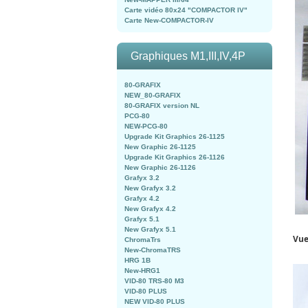
Carte vidéo 80x24 "COMPACTOR IV"
Carte New-COMPACTOR-IV
Graphiques M1,III,IV,4P
80-GRAFIX
NEW_80-GRAFIX
80-GRAFIX version NL
PCG-80
NEW-PCG-80
Upgrade Kit Graphics 26-1125
New Graphic 26-1125
Upgrade Kit Graphics 26-1126
New Graphic 26-1126
Grafyx 3.2
New Grafyx 3.2
Grafyx 4.2
New Grafyx 4.2
Grafyx 5.1
New Grafyx 5.1
Vue
ChromaTrs
New-ChromaTRS
HRG 1B
New-HRG1
VID-80 TRS-80 M3
VID-80 PLUS
NEW VID-80 PLUS