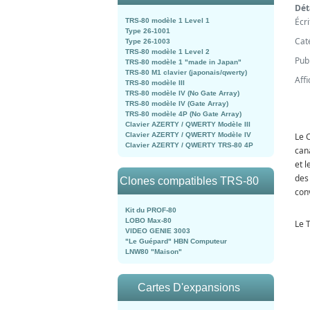
Dét
Écr
TRS-80 modèle 1 Level 1
Type 26-1001
Cat
Type 26-1003
TRS-80 modèle 1 Level 2
Pub
TRS-80 modèle 1 "made in Japan"
TRS-80 M1 clavier (japonais/qwerty)
Aff
TRS-80 modèle III
TRS-80 modèle IV (No Gate Array)
TRS-80 modèle IV (Gate Array)
TRS-80 modèle 4P (No Gate Array)
Clavier AZERTY / QWERTY Modèle III
Clavier AZERTY / QWERTY Modèle IV
Le 
Clavier AZERTY / QWERTY TRS-80 4P
can
et 
des
Clones compatibles TRS-80
conv
Kit du PROF-80
LOBO Max-80
Le 
VIDEO GENIE 3003
"Le Guépard" HBN Computeur
LNW80 "Maison"
Cartes D'expansions