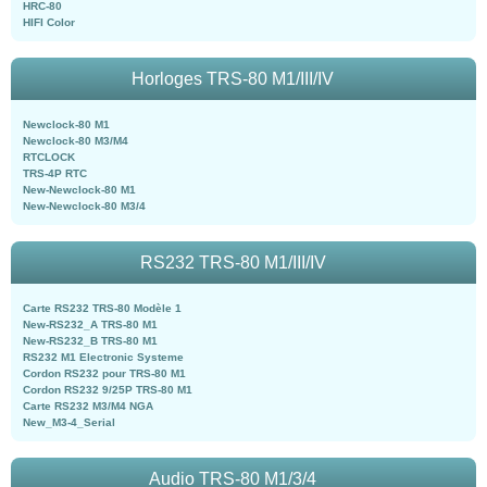
HRC-80
HIFI Color
Horloges TRS-80 M1/III/IV
Newclock-80 M1
Newclock-80 M3/M4
RTCLOCK
TRS-4P RTC
New-Newclock-80 M1
New-Newclock-80 M3/4
RS232 TRS-80 M1/III/IV
Carte RS232 TRS-80 Modèle 1
New-RS232_A TRS-80 M1
New-RS232_B TRS-80 M1
RS232 M1 Electronic Systeme
Cordon RS232 pour TRS-80 M1
Cordon RS232 9/25P TRS-80 M1
Carte RS232 M3/M4 NGA
New_M3-4_Serial
Audio TRS-80 M1/3/4