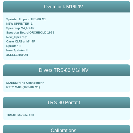
Overclock M1/III/IV
Sprinter 1L pour TRS-80 M1
NEW-SPRINTER_1l
Speed-up M4,4D,4P
Speedup Board ORCHBOLD 1979
New_SpeedUp
Carte XLR8er M4,4P
Sprinter III
New-Sprinter III
4CELLERATOR
Divers TRS-80 M1/III/IV
MODEM "The Connection"
RTTY M-80 (TRS-80 M1)
TRS-80 Portatif
TRS-80 Modèle 100
Calibrations