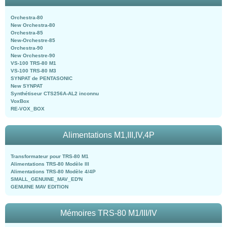
Orchestra-80
New Orchestra-80
Orchestra-85
New-Orchestre-85
Orchestra-90
New Orchestre-90
VS-100 TRS-80 M1
VS-100 TRS-80 M3
SYNPAT de PENTASONIC
New SYNPAT
Synthétiseur CTS256A-AL2 inconnu
VoxBox
RE-VOX_BOX
Alimentations M1,III,IV,4P
Transformateur pour TRS-80 M1
Alimentations TRS-80 Modèle III
Alimentations TRS-80 Modèle 4/4P
SMALL_GENUINE_MAV_ED'N
GENUINE MAV EDITION
Mémoires TRS-80 M1/III/IV