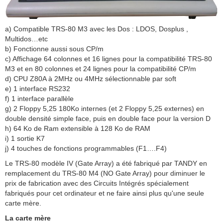
a) Compatible TRS-80 M3 avec les Dos : LDOS, Dosplus ,
Multidos…etc
b) Fonctionne aussi sous CP/m
c) Affichage 64 colonnes et 16 lignes pour la compatibilité TRS-80
M3 et en 80 colonnes et 24 lignes pour la compatibilité CP/m
d) CPU Z80A à 2MHz ou 4MHz sélectionnable par soft
e) 1 interface RS232
f) 1 interface parallèle
g) 2 Floppy 5,25 180Ko internes (et 2 Floppy 5,25 externes) en
double densité simple face, puis en double face pour la version D
h) 64 Ko de Ram extensible à 128 Ko de RAM
i) 1 sortie K7
j) 4 touches de fonctions programmables (F1….F4)
Le TRS-80 modèle IV (Gate Array) a été fabriqué par TANDY en
remplacement du TRS-80 M4 (NO Gate Array) pour diminuer le
prix de fabrication avec des Circuits Intégrés spécialement
fabriqués pour cet ordinateur et ne faire ainsi plus qu'une seule
carte mère.
La carte mère