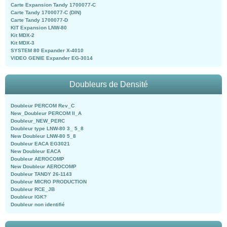
Carte Expansion Tandy 1700077-C
Carte Tandy 1700077-C (DIN)
Carte Tandy 1700077-D
KIT Expansion LNW-80
Kit MDX-2
Kit MDX-3
SYSTEM 80 Expander X-4010
VIDEO GENIE Expander EG-3014
Doubleurs de Densité
Doubleur PERCOM Rev_C
New_Doubleur PERCOM II_A
Doubleur_NEW_PERC
Doubleur type LNW-80 3_ 5_8
New Doubleur LNW-80 5_8
Doubleur EACA EG3021
New Doubleur EACA
Doubleur AEROCOMP
New Doubleur AEROCOMP
Doubleur TANDY 26-1143
Doubleur MICRO PRODUCTION
Doubleur RCE_JB
Doubleur IGK?
Doubleur non identifié