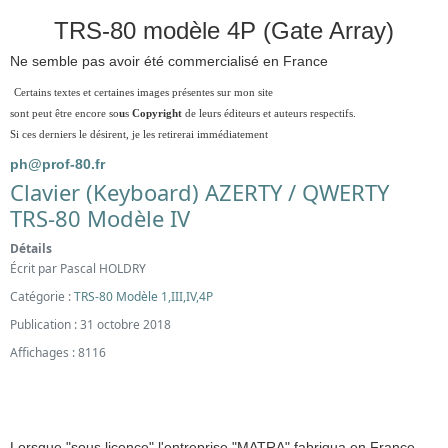
TRS-80 modèle 4P (Gate Array)
Ne semble pas avoir été commercialisé en France
Certains textes et certaines images présentes sur mon site
sont peut être encore so
u
s
Copyright
de leurs éditeurs et auteurs respectifs.
Si ces derniers le désirent, je les retirerai immédiatement
ph@prof-80.fr
Clavier (Keyboard) AZERTY / QWERTY
TRS-80 Modèle IV
Détails
Écrit par
Pascal HOLDRY
Catégorie :
TRS-80 Modèle 1,III,IV,4P
Publication : 31 octobre 2018
Affichages : 8116
Lorsque "sous licence" l'entreprise "MATRA" fabriqua en France