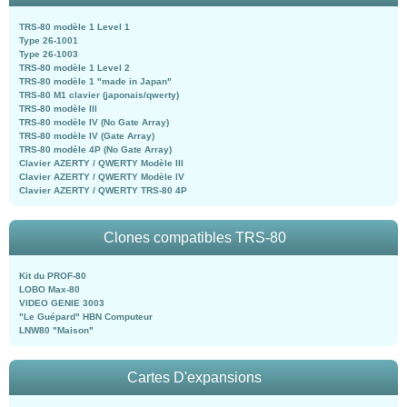
TRS-80 modèle 1 Level 1
Type 26-1001
Type 26-1003
TRS-80 modèle 1 Level 2
TRS-80 modèle 1 "made in Japan"
TRS-80 M1 clavier (japonais/qwerty)
TRS-80 modèle III
TRS-80 modèle IV (No Gate Array)
TRS-80 modèle IV (Gate Array)
TRS-80 modèle 4P (No Gate Array)
Clavier AZERTY / QWERTY Modèle III
Clavier AZERTY / QWERTY Modèle IV
Clavier AZERTY / QWERTY TRS-80 4P
Clones compatibles TRS-80
Kit du PROF-80
LOBO Max-80
VIDEO GENIE 3003
"Le Guépard" HBN Computeur
LNW80 "Maison"
Cartes D'expansions