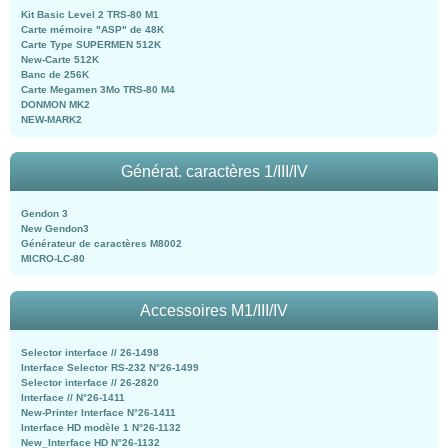
Kit Basic Level 2 TRS-80 M1
Carte mémoire "ASP" de 48K
Carte Type SUPERMEN 512K
New-Carte 512K
Banc de 256K
Carte Megamen 3Mo TRS-80 M4
DONMON MK2
NEW-MARK2
Générat. caractères 1/III/IV
Gendon 3
New Gendon3
Générateur de caractères M8002
MICRO-LC-80
Accessoires M1/III/IV
Selector interface // 26-1498
Interface Selector RS-232 N°26-1499
Selector interface // 26-2820
Interface // N°26-1411
New-Printer Interface N°26-1411
Interface HD modèle 1 N°26-1132
New_Interface HD N°26-1132