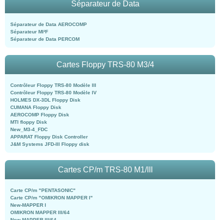
Séparateur de Data
Séparateur de Data AEROCOMP
Séparateur MI²F
Séparateur de Data PERCOM
Cartes Floppy TRS-80 M3/4
Contrôleur Floppy TRS-80 Modèle III
Contrôleur Floppy TRS-80 Modèle IV
HOLMES DX-3DL Floppy Disk
CUMANA Floppy Disk
AEROCOMP Floppy Disk
MTI floppy Disk
New_M3-4_FDC
APPARAT Floppy Disk Controller
J&M Systems JFD-III Floppy disk
Cartes CP/m TRS-80 M1/III
Carte CP/m "PENTASONIC"
Carte CP/m "OMIKRON MAPPER I"
New-MAPPER I
OMIKRON MAPPER III/64
New-MAPPER III/64