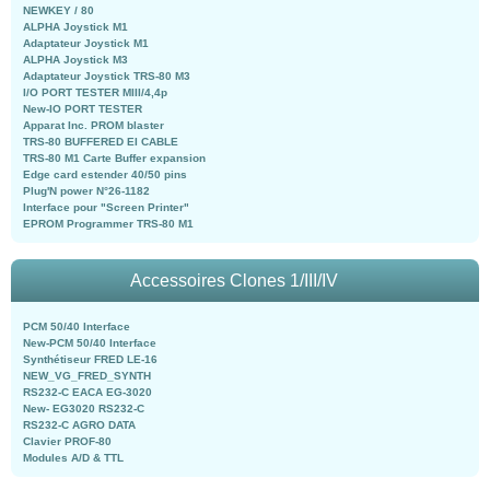
NEWKEY / 80
ALPHA Joystick M1
Adaptateur Joystick M1
ALPHA Joystick M3
Adaptateur Joystick TRS-80 M3
I/O PORT TESTER MIII/4,4p
New-IO PORT TESTER
Apparat Inc. PROM blaster
TRS-80 BUFFERED EI CABLE
TRS-80 M1 Carte Buffer expansion
Edge card estender 40/50 pins
Plug'N power N°26-1182
Interface pour "Screen Printer"
EPROM Programmer TRS-80 M1
Accessoires Clones 1/III/IV
PCM 50/40 Interface
New-PCM 50/40 Interface
Synthétiseur FRED LE-16
NEW_VG_FRED_SYNTH
RS232-C EACA EG-3020
New- EG3020 RS232-C
RS232-C AGRO DATA
Clavier PROF-80
Modules A/D & TTL