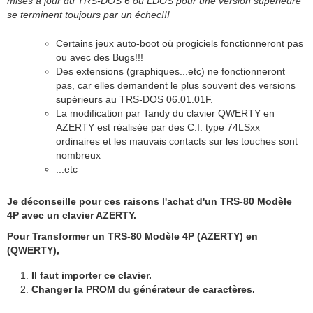
mises à jour du TRS-DOS 6 ou LDOS pour une version supérieure
se terminent toujours par un échec!!!
Certains jeux auto-boot où progiciels fonctionneront pas
ou avec des Bugs!!!
Des extensions (graphiques...etc) ne fonctionneront
pas, car elles demandent le plus souvent des versions
supérieurs au TRS-DOS 06.01.01F.
La modification par Tandy du clavier QWERTY en
AZERTY est réalisée par des C.I. type 74LSxx
ordinaires et les mauvais contacts sur les touches sont
nombreux
...etc
Je déconseille pour ces raisons l'achat d'un TRS-80 Modèle
4P avec un clavier AZERTY.
Pour Transformer un TRS-80 Modèle 4P (AZERTY) en
(QWERTY),
Il faut importer ce clavier.
Changer la PROM du générateur de caractères.