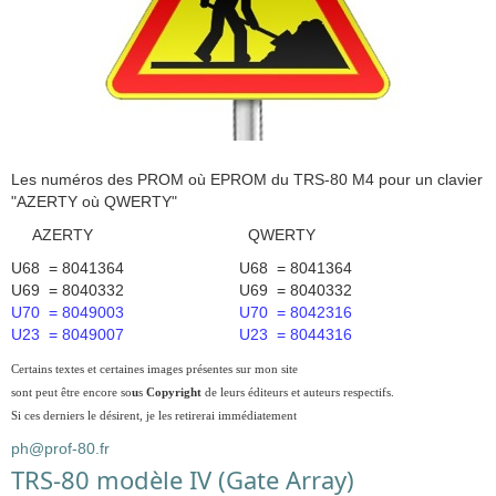
Les numéros des PROM où EPROM du TRS-80 M4 pour un clavier
"AZERTY où QWERTY"
AZERTY QWERTY
U68 = 8041364 U68 = 8041364
U69 = 8040332 U69 = 8040332
U70 = 8049003 U70 = 8042316
U23 = 8049007 U23 = 8044316
Certains textes et certaines images présentes sur mon site
sont peut être encore so
u
s
Copyright
de leurs éditeurs et auteurs respectifs.
Si ces derniers le désirent, je les retirerai immédiatement
ph@prof-80.fr
TRS-80 modèle IV (Gate Array)