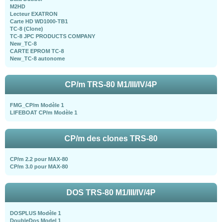
M2HD
Lecteur EXATRON
Carte HD WD1000-TB1
TC-8 (Clone)
TC-8 JPC PRODUCTS COMPANY
New_TC-8
CARTE EPROM TC-8
New_TC-8 autonome
CP/m TRS-80 M1/III/IV/4P
FMG_CP/m Modèle 1
LIFEBOAT CP/m Modèle 1
CP/m des clones TRS-80
CP/m 2.2 pour MAX-80
CP/m 3.0 pour MAX-80
DOS TRS-80 M1/III/IV/4P
DOSPLUS Modèle 1
DoubleDos Model 1