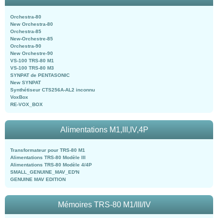
Orchestra-80
New Orchestra-80
Orchestra-85
New-Orchestre-85
Orchestra-90
New Orchestre-90
VS-100 TRS-80 M1
VS-100 TRS-80 M3
SYNPAT de PENTASONIC
New SYNPAT
Synthétiseur CTS256A-AL2 inconnu
VoxBox
RE-VOX_BOX
Alimentations M1,III,IV,4P
Transformateur pour TRS-80 M1
Alimentations TRS-80 Modèle III
Alimentations TRS-80 Modèle 4/4P
SMALL_GENUINE_MAV_ED'N
GENUINE MAV EDITION
Mémoires TRS-80 M1/III/IV