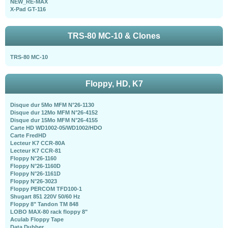
NEW_RE-MAX
X-Pad GT-116
TRS-80 MC-10 & Clones
TRS-80 MC-10
Floppy, HD, K7
Disque dur 5Mo MFM N°26-1130
Disque dur 12Mo MFM N°26-4152
Disque dur 15Mo MFM N°26-4155
Carte HD WD1002-05/WD1002/HDO
Carte FredHD
Lecteur K7 CCR-80A
Lecteur K7 CCR-81
Floppy N°26-1160
Floppy N°26-1160D
Floppy N°26-1161D
Floppy N°26-3023
Floppy PERCOM TFD100-1
Shugart 851 220V 50/60 Hz
Floppy 8" Tandon TM 848
LOBO MAX-80 rack floppy 8"
Aculab Floppy Tape
Data Dubber