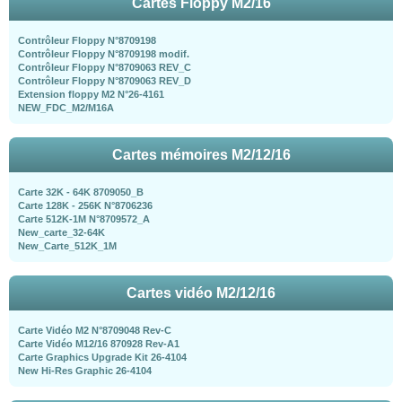
Cartes Floppy M2/16
Contrôleur Floppy N°8709198
Contrôleur Floppy N°8709198 modif.
Contrôleur Floppy N°8709063 REV_C
Contrôleur Floppy N°8709063 REV_D
Extension floppy M2 N°26-4161
NEW_FDC_M2/M16A
Cartes mémoires M2/12/16
Carte 32K - 64K 8709050_B
Carte 128K - 256K N°8706236
Carte 512K-1M N°8709572_A
New_carte_32-64K
New_Carte_512K_1M
Cartes vidéo M2/12/16
Carte Vidéo M2 N°8709048 Rev-C
Carte Vidéo M12/16 870928 Rev-A1
Carte Graphics Upgrade Kit 26-4104
New Hi-Res Graphic 26-4104