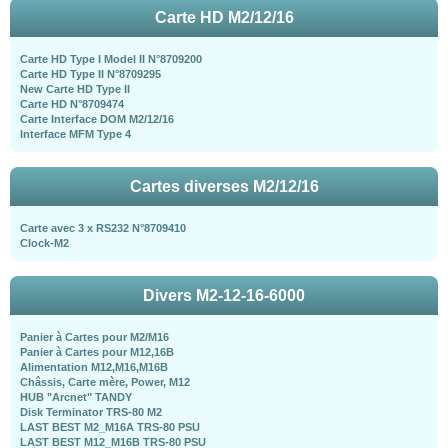
Carte HD M2/12/16
Carte HD Type I Model II N°8709200
Carte HD Type II N°8709295
New Carte HD Type II
Carte HD N°8709474
Carte Interface DOM M2/12/16
Interface MFM Type 4
Cartes diverses M2/12/16
Carte avec 3 x RS232 N°8709410
Clock-M2
Divers M2-12-16-6000
Panier à Cartes pour M2/M16
Panier à Cartes pour M12,16B
Alimentation M12,M16,M16B
Châssis, Carte mère, Power, M12
HUB "Arcnet" TANDY
Disk Terminator TRS-80 M2
LAST BEST M2_M16A TRS-80 PSU
LAST BEST M12_M16B TRS-80 PSU