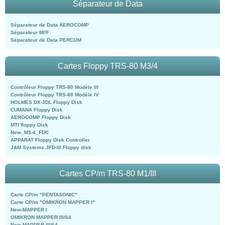
Séparateur de Data
Séparateur de Data AEROCOMP
Séparateur MI²F
Séparateur de Data PERCOM
Cartes Floppy TRS-80 M3/4
Contrôleur Floppy TRS-80 Modèle III
Contrôleur Floppy TRS-80 Modèle IV
HOLMES DX-3DL Floppy Disk
CUMANA Floppy Disk
AEROCOMP Floppy Disk
MTI floppy Disk
New_M3-4_FDC
APPARAT Floppy Disk Controller
J&M Systems JFD-III Floppy disk
Cartes CP/m TRS-80 M1/III
Carte CP/m "PENTASONIC"
Carte CP/m "OMIKRON MAPPER I"
New-MAPPER I
OMIKRON MAPPER III/64
New-MAPPER III/64