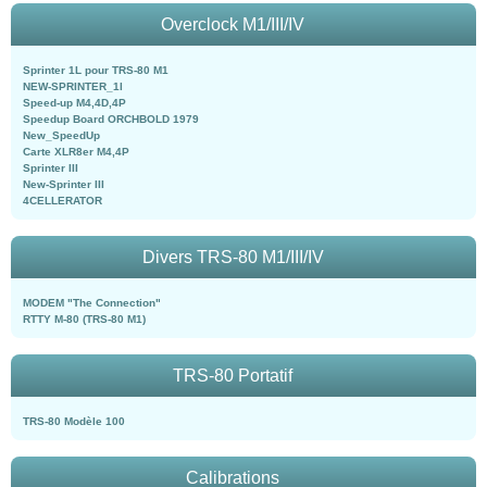
Overclock M1/III/IV
Sprinter 1L pour TRS-80 M1
NEW-SPRINTER_1l
Speed-up M4,4D,4P
Speedup Board ORCHBOLD 1979
New_SpeedUp
Carte XLR8er M4,4P
Sprinter III
New-Sprinter III
4CELLERATOR
Divers TRS-80 M1/III/IV
MODEM "The Connection"
RTTY M-80 (TRS-80 M1)
TRS-80 Portatif
TRS-80 Modèle 100
Calibrations