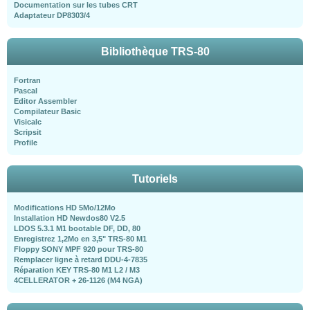
Documentation sur les tubes CRT
Adaptateur DP8303/4
Bibliothèque TRS-80
Fortran
Pascal
Editor Assembler
Compilateur Basic
Visicalc
Scripsit
Profile
Tutoriels
Modifications HD 5Mo/12Mo
Installation HD Newdos80 V2.5
LDOS 5.3.1 M1 bootable DF, DD, 80
Enregistrez 1,2Mo en 3,5" TRS-80 M1
Floppy SONY MPF 920 pour TRS-80
Remplacer ligne à retard DDU-4-7835
Réparation KEY TRS-80 M1 L2 / M3
4CELLERATOR + 26-1126 (M4 NGA)