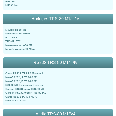
HRC-80
HIFI Color
Horloges TRS-80 M1/III/IV
Newclock-80 M1
Newclock-80 M3/M4
RTCLOCK
TRS-4P RTC
New-Newclock-80 M1
New-Newclock-80 M3/4
RS232 TRS-80 M1/III/IV
Carte RS232 TRS-80 Modèle 1
New-RS232_A TRS-80 M1
New-RS232_B TRS-80 M1
RS232 M1 Electronic Systeme
Cordon RS232 pour TRS-80 M1
Cordon RS232 9/25P TRS-80 M1
Carte RS232 M3/M4 NGA
New_M3-4_Serial
Audio TRS-80 M1/3/4