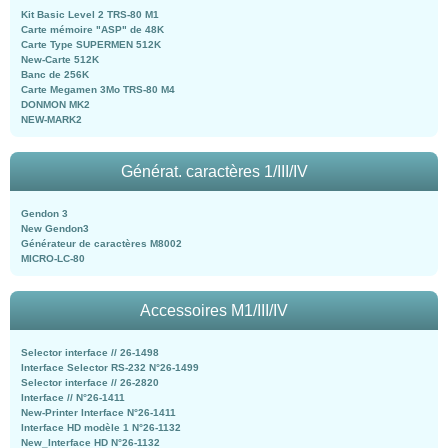
Kit Basic Level 2 TRS-80 M1
Carte mémoire "ASP" de 48K
Carte Type SUPERMEN 512K
New-Carte 512K
Banc de 256K
Carte Megamen 3Mo TRS-80 M4
DONMON MK2
NEW-MARK2
Générat. caractères 1/III/IV
Gendon 3
New Gendon3
Générateur de caractères M8002
MICRO-LC-80
Accessoires M1/III/IV
Selector interface // 26-1498
Interface Selector RS-232 N°26-1499
Selector interface // 26-2820
Interface // N°26-1411
New-Printer Interface N°26-1411
Interface HD modèle 1 N°26-1132
New_Interface HD N°26-1132