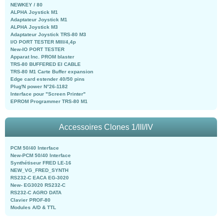
NEWKEY / 80
ALPHA Joystick M1
Adaptateur Joystick M1
ALPHA Joystick M3
Adaptateur Joystick TRS-80 M3
I/O PORT TESTER MIII/4,4p
New-IO PORT TESTER
Apparat Inc. PROM blaster
TRS-80 BUFFERED EI CABLE
TRS-80 M1 Carte Buffer expansion
Edge card estender 40/50 pins
Plug'N power N°26-1182
Interface pour "Screen Printer"
EPROM Programmer TRS-80 M1
Accessoires Clones 1/III/IV
PCM 50/40 Interface
New-PCM 50/40 Interface
Synthétiseur FRED LE-16
NEW_VG_FRED_SYNTH
RS232-C EACA EG-3020
New- EG3020 RS232-C
RS232-C AGRO DATA
Clavier PROF-80
Modules A/D & TTL