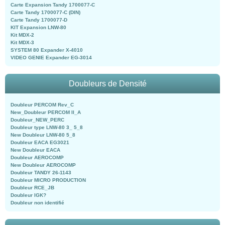
Carte Expansion Tandy 1700077-C
Carte Tandy 1700077-C (DIN)
Carte Tandy 1700077-D
KIT Expansion LNW-80
Kit MDX-2
Kit MDX-3
SYSTEM 80 Expander X-4010
VIDEO GENIE Expander EG-3014
Doubleurs de Densité
Doubleur PERCOM Rev_C
New_Doubleur PERCOM II_A
Doubleur_NEW_PERC
Doubleur type LNW-80 3_ 5_8
New Doubleur LNW-80 5_8
Doubleur EACA EG3021
New Doubleur EACA
Doubleur AEROCOMP
New Doubleur AEROCOMP
Doubleur TANDY 26-1143
Doubleur MICRO PRODUCTION
Doubleur RCE_JB
Doubleur IGK?
Doubleur non identifié