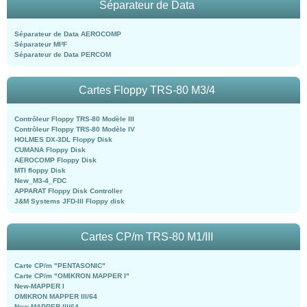
Séparateur de Data
Séparateur de Data AEROCOMP
Séparateur MI²F
Séparateur de Data PERCOM
Cartes Floppy TRS-80 M3/4
Contrôleur Floppy TRS-80 Modèle III
Contrôleur Floppy TRS-80 Modèle IV
HOLMES DX-3DL Floppy Disk
CUMANA Floppy Disk
AEROCOMP Floppy Disk
MTI floppy Disk
New_M3-4_FDC
APPARAT Floppy Disk Controller
J&M Systems JFD-III Floppy disk
Cartes CP/m TRS-80 M1/III
Carte CP/m "PENTASONIC"
Carte CP/m "OMIKRON MAPPER I"
New-MAPPER I
OMIKRON MAPPER III/64
New-MAPPER III/64