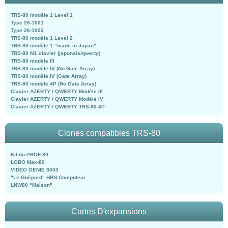
TRS-80 modèle 1 Level 1
Type 26-1001
Type 26-1003
TRS-80 modèle 1 Level 2
TRS-80 modèle 1 "made in Japan"
TRS-80 M1 clavier (japonais/qwerty)
TRS-80 modèle III
TRS-80 modèle IV (No Gate Array)
TRS-80 modèle IV (Gate Array)
TRS-80 modèle 4P (No Gate Array)
Clavier AZERTY / QWERTY Modèle III
Clavier AZERTY / QWERTY Modèle IV
Clavier AZERTY / QWERTY TRS-80 4P
Clones compatibles TRS-80
Kit du PROF-80
LOBO Max-80
VIDEO GENIE 3003
"Le Guépard" HBN Computeur
LNW80 "Maison"
Cartes D'expansions