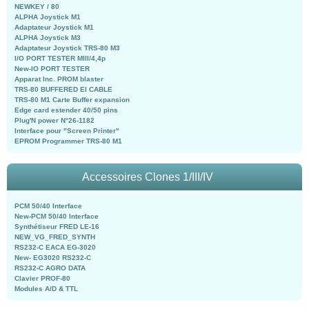
NEWKEY / 80
ALPHA Joystick M1
Adaptateur Joystick M1
ALPHA Joystick M3
Adaptateur Joystick TRS-80 M3
I/O PORT TESTER MIII/4,4p
New-IO PORT TESTER
Apparat Inc. PROM blaster
TRS-80 BUFFERED EI CABLE
TRS-80 M1 Carte Buffer expansion
Edge card estender 40/50 pins
Plug'N power N°26-1182
Interface pour "Screen Printer"
EPROM Programmer TRS-80 M1
Accessoires Clones 1/III/IV
PCM 50/40 Interface
New-PCM 50/40 Interface
Synthétiseur FRED LE-16
NEW_VG_FRED_SYNTH
RS232-C EACA EG-3020
New- EG3020 RS232-C
RS232-C AGRO DATA
Clavier PROF-80
Modules A/D & TTL