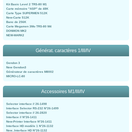
Kit Basic Level 2 TRS-80 M1
Carte mémoire "ASP" de 48K
Carte Type SUPERMEN 512K
New-Carte 512K
Banc de 256K
Carte Megamen 3Mo TRS-80 M4
DONMON MK2
NEW-MARK2
Générat. caractères 1/III/IV
Gendon 3
New Gendon3
Générateur de caractères M8002
MICRO-LC-80
Accessoires M1/III/IV
Selector interface // 26-1498
Interface Selector RS-232 N°26-1499
Selector interface // 26-2820
Interface // N°26-1411
New-Printer Interface N°26-1411
Interface HD modèle 1 N°26-1132
New_Interface HD N°26-1132