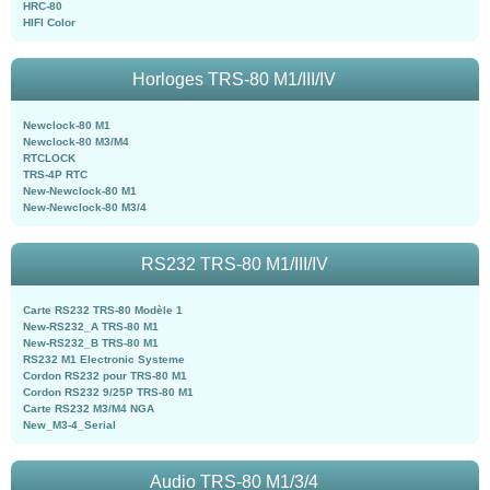
HRC-80
HIFI Color
Horloges TRS-80 M1/III/IV
Newclock-80 M1
Newclock-80 M3/M4
RTCLOCK
TRS-4P RTC
New-Newclock-80 M1
New-Newclock-80 M3/4
RS232 TRS-80 M1/III/IV
Carte RS232 TRS-80 Modèle 1
New-RS232_A TRS-80 M1
New-RS232_B TRS-80 M1
RS232 M1 Electronic Systeme
Cordon RS232 pour TRS-80 M1
Cordon RS232 9/25P TRS-80 M1
Carte RS232 M3/M4 NGA
New_M3-4_Serial
Audio TRS-80 M1/3/4