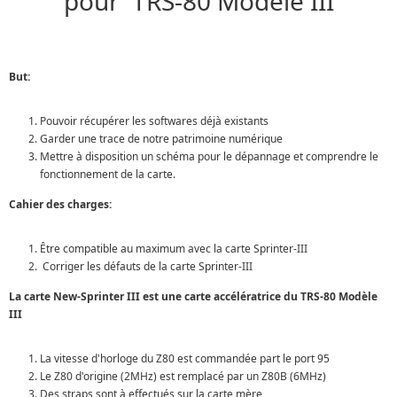
pour TRS-80 Modèle III
But:
Pouvoir récupérer les softwares déjà existants
Garder une trace de notre patrimoine numérique
Mettre à disposition un schéma pour le dépannage et comprendre le
fonctionnement de la carte.
Cahier des charges:
Être compatible au maximum avec la carte Sprinter-III
Corriger les défauts de la carte Sprinter-III
La carte New-Sprinter III est une carte accélératrice du TRS-80 Modèle
III
La vitesse d'horloge du Z80 est commandée part le port 95
Le Z80 d'origine (2MHz) est remplacé par un Z80B (6MHz)
Des straps sont à effectués sur la carte mère