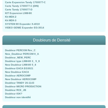
Carte Expansion Tandy 1700077-C
Carte Tandy 1700077-C (DIN)
Carte Tandy 1700077-D
KIT Expansion LNW-80
Kit MDX-2
Kit MDX-3
SYSTEM 80 Expander X-4010
VIDEO GENIE Expander EG-3014
Doubleurs de Densité
Doubleur PERCOM Rev_C
New_Doubleur PERCOM II_A
Doubleur_NEW_PERC
Doubleur type LNW-80 3_ 5_8
New Doubleur LNW-80 5_8
Doubleur EACA EG3021
New Doubleur EACA
Doubleur AEROCOMP
New Doubleur AEROCOMP
Doubleur TANDY 26-1143
Doubleur MICRO PRODUCTION
Doubleur RCE_JB
Doubleur IGK?
Doubleur non identifié