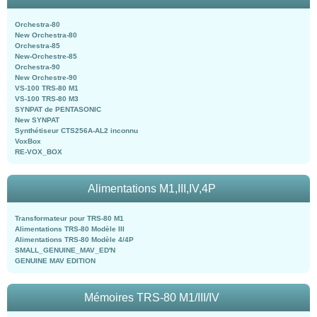
Orchestra-80
New Orchestra-80
Orchestra-85
New-Orchestre-85
Orchestra-90
New Orchestre-90
VS-100 TRS-80 M1
VS-100 TRS-80 M3
SYNPAT de PENTASONIC
New SYNPAT
Synthétiseur CTS256A-AL2 inconnu
VoxBox
RE-VOX_BOX
Alimentations M1,III,IV,4P
Transformateur pour TRS-80 M1
Alimentations TRS-80 Modèle III
Alimentations TRS-80 Modèle 4/4P
SMALL_GENUINE_MAV_ED'N
GENUINE MAV EDITION
Mémoires TRS-80 M1/III/IV