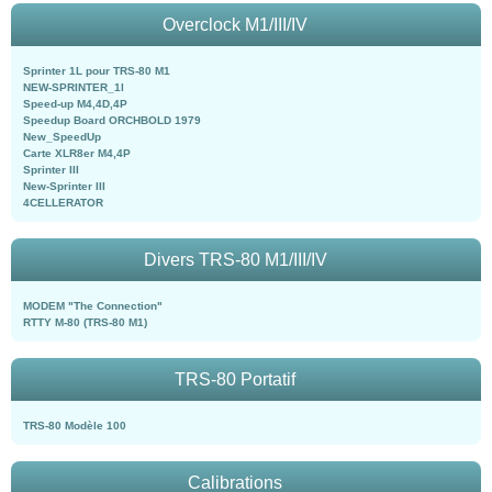
Overclock M1/III/IV
Sprinter 1L pour TRS-80 M1
NEW-SPRINTER_1l
Speed-up M4,4D,4P
Speedup Board ORCHBOLD 1979
New_SpeedUp
Carte XLR8er M4,4P
Sprinter III
New-Sprinter III
4CELLERATOR
Divers TRS-80 M1/III/IV
MODEM "The Connection"
RTTY M-80 (TRS-80 M1)
TRS-80 Portatif
TRS-80 Modèle 100
Calibrations