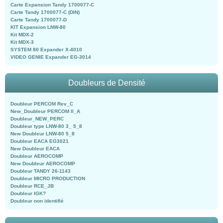
Carte Expansion Tandy 1700077-C
Carte Tandy 1700077-C (DIN)
Carte Tandy 1700077-D
KIT Expansion LNW-80
Kit MDX-2
Kit MDX-3
SYSTEM 80 Expander X-4010
VIDEO GENIE Expander EG-3014
Doubleurs de Densité
Doubleur PERCOM Rev_C
New_Doubleur PERCOM II_A
Doubleur_NEW_PERC
Doubleur type LNW-80 3_ 5_8
New Doubleur LNW-80 5_8
Doubleur EACA EG3021
New Doubleur EACA
Doubleur AEROCOMP
New Doubleur AEROCOMP
Doubleur TANDY 26-1143
Doubleur MICRO PRODUCTION
Doubleur RCE_JB
Doubleur IGK?
Doubleur non identifié