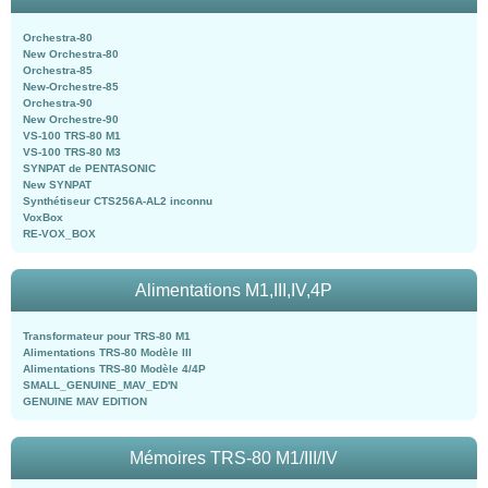
Orchestra-80
New Orchestra-80
Orchestra-85
New-Orchestre-85
Orchestra-90
New Orchestre-90
VS-100 TRS-80 M1
VS-100 TRS-80 M3
SYNPAT de PENTASONIC
New SYNPAT
Synthétiseur CTS256A-AL2 inconnu
VoxBox
RE-VOX_BOX
Alimentations M1,III,IV,4P
Transformateur pour TRS-80 M1
Alimentations TRS-80 Modèle III
Alimentations TRS-80 Modèle 4/4P
SMALL_GENUINE_MAV_ED'N
GENUINE MAV EDITION
Mémoires TRS-80 M1/III/IV