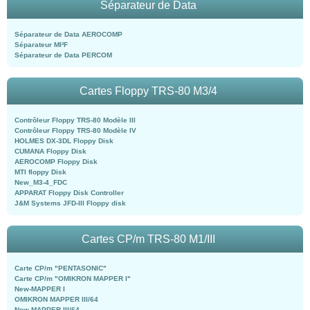
Séparateur de Data
Séparateur de Data AEROCOMP
Séparateur MI²F
Séparateur de Data PERCOM
Cartes Floppy TRS-80 M3/4
Contrôleur Floppy TRS-80 Modèle III
Contrôleur Floppy TRS-80 Modèle IV
HOLMES DX-3DL Floppy Disk
CUMANA Floppy Disk
AEROCOMP Floppy Disk
MTI floppy Disk
New_M3-4_FDC
APPARAT Floppy Disk Controller
J&M Systems JFD-III Floppy disk
Cartes CP/m TRS-80 M1/III
Carte CP/m "PENTASONIC"
Carte CP/m "OMIKRON MAPPER I"
New-MAPPER I
OMIKRON MAPPER III/64
New-MAPPER III/64