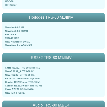
HRC-80
HIFI Color
Horloges TRS-80 M1/III/IV
Newclock-80 M1
Newclock-80 M3/M4
RTCLOCK
TRS-4P RTC
New-Newclock-80 M1
New-Newclock-80 M3/4
RS232 TRS-80 M1/III/IV
Carte RS232 TRS-80 Modèle 1
New-RS232_A TRS-80 M1
New-RS232_B TRS-80 M1
RS232 M1 Electronic Systeme
Cordon RS232 pour TRS-80 M1
Cordon RS232 9/25P TRS-80 M1
Carte RS232 M3/M4 NGA
New_M3-4_Serial
Audio TRS-80 M1/3/4