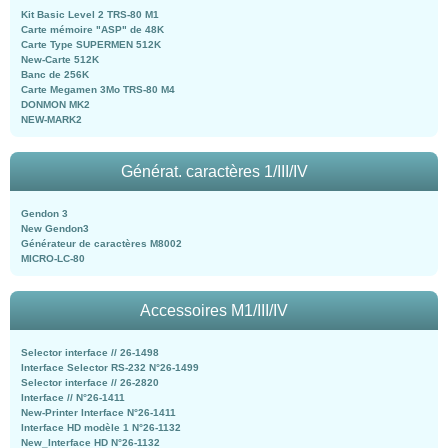
Kit Basic Level 2 TRS-80 M1
Carte mémoire "ASP" de 48K
Carte Type SUPERMEN 512K
New-Carte 512K
Banc de 256K
Carte Megamen 3Mo TRS-80 M4
DONMON MK2
NEW-MARK2
Générat. caractères 1/III/IV
Gendon 3
New Gendon3
Générateur de caractères M8002
MICRO-LC-80
Accessoires M1/III/IV
Selector interface // 26-1498
Interface Selector RS-232 N°26-1499
Selector interface // 26-2820
Interface // N°26-1411
New-Printer Interface N°26-1411
Interface HD modèle 1 N°26-1132
New_Interface HD N°26-1132