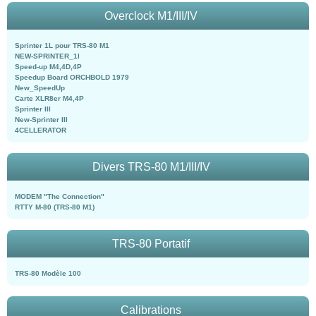
Overclock M1/III/IV
Sprinter 1L pour TRS-80 M1
NEW-SPRINTER_1l
Speed-up M4,4D,4P
Speedup Board ORCHBOLD 1979
New_SpeedUp
Carte XLR8er M4,4P
Sprinter III
New-Sprinter III
4CELLERATOR
Divers TRS-80 M1/III/IV
MODEM "The Connection"
RTTY M-80 (TRS-80 M1)
TRS-80 Portatif
TRS-80 Modèle 100
Calibrations