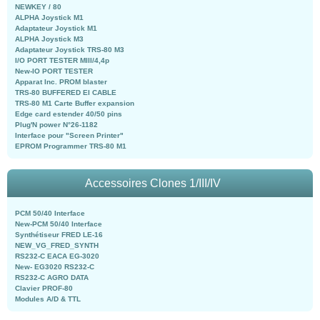
NEWKEY / 80
ALPHA Joystick M1
Adaptateur Joystick M1
ALPHA Joystick M3
Adaptateur Joystick TRS-80 M3
I/O PORT TESTER MIII/4,4p
New-IO PORT TESTER
Apparat Inc. PROM blaster
TRS-80 BUFFERED EI CABLE
TRS-80 M1 Carte Buffer expansion
Edge card estender 40/50 pins
Plug'N power N°26-1182
Interface pour "Screen Printer"
EPROM Programmer TRS-80 M1
Accessoires Clones 1/III/IV
PCM 50/40 Interface
New-PCM 50/40 Interface
Synthétiseur FRED LE-16
NEW_VG_FRED_SYNTH
RS232-C EACA EG-3020
New- EG3020 RS232-C
RS232-C AGRO DATA
Clavier PROF-80
Modules A/D & TTL