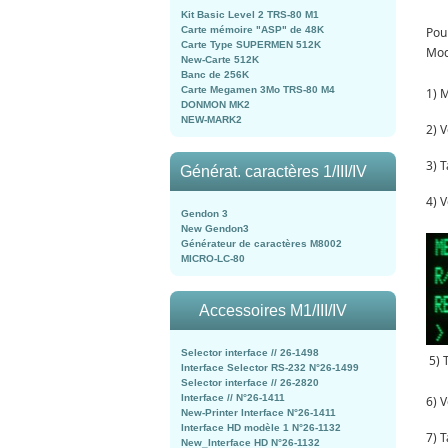
Kit Basic Level 2 TRS-80 M1
Pou
Carte mémoire "ASP" de 48K
Carte Type SUPERMEN 512K
Mod
New-Carte 512K
Banc de 256K
Carte Megamen 3Mo TRS-80 M4
1) 
DONMON MK2
NEW-MARK2
2) 
3) 
Générat. caractères 1/III/IV
4) 
Gendon 3
New Gendon3
Générateur de caractères M8002
MICRO-LC-80
Accessoires M1/III/IV
Selector interface // 26-1498
5) 
Interface Selector RS-232 N°26-1499
Selector interface // 26-2820
Interface // N°26-1411
6) 
New-Printer Interface N°26-1411
Interface HD modèle 1 N°26-1132
7) 
New_Interface HD N°26-1132