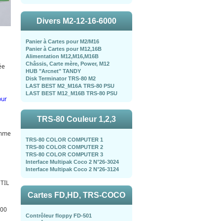
Divers M2-12-16-6000
Panier à Cartes pour M2/M16
Panier à Cartes pour M12,16B
Alimentation M12,M16,M16B
Châssis, Carte mère, Power, M12
ée
HUB "Arcnet" TANDY
Disk Terminator TRS-80 M2
LAST BEST M2_M16A TRS-80 PSU
LAST BEST M12_M16B TRS-80 PSU
our
TRS-80 Couleur 1,2,3
amme
TRS-80 COLOR COMPUTER 1
TRS-80 COLOR COMPUTER 2
TRS-80 COLOR COMPUTER 3
Interface Multipak Coco 2 N°26-3024
Interface Multipak Coco 2 N°26-3124
UTIL
Cartes FD,HD, TRS-COCO
000
Contrôleur floppy FD-501