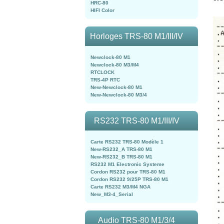
HRC-80
HIFI Color
Horloges TRS-80 M1/III/IV
Newclock-80 M1
Newclock-80 M3/M4
RTCLOCK
TRS-4P RTC
New-Newclock-80 M1
New-Newclock-80 M3/4
RS232 TRS-80 M1/III/IV
Carte RS232 TRS-80 Modèle 1
New-RS232_A TRS-80 M1
New-RS232_B TRS-80 M1
RS232 M1 Electronic Systeme
Cordon RS232 pour TRS-80 M1
Cordon RS232 9/25P TRS-80 M1
Carte RS232 M3/M4 NGA
New_M3-4_Serial
Audio TRS-80 M1/3/4