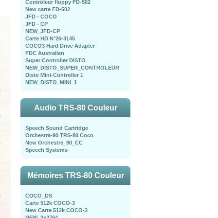
Contrôleur floppy FD-502
New carte FD-502
JFD - COCO
JFD - CP
NEW_JFD-CP
Carte HD N°26-3145
COCO3 Hard Drive Adapter
FDC Australien
Super Controller DISTO
NEW_DISTO_SUPER_CONTRÖLEUR
Disto Mini-Controller 1
NEW_DISTO_MINI_1
Audio TRS-80 Couleur
Speech Sound Cartridge
Orchestra-90 TRS-80 Coco
New Orchestre_90_CC
Speech Systems
Mémoires TRS-80 Couleur
COCO_DS
Carte 512k COCO-3
New Carte 512k COCO-3
NEW_2x2764