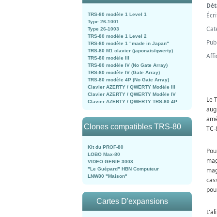
Dét
Écr
TRS-80 modèle 1 Level 1
Type 26-1001
Cat
Type 26-1003
TRS-80 modèle 1 Level 2
Publ
TRS-80 modèle 1 "made in Japan"
TRS-80 M1 clavier (japonais/qwerty)
Aff
TRS-80 modèle III
TRS-80 modèle IV (No Gate Array)
TRS-80 modèle IV (Gate Array)
TRS-80 modèle 4P (No Gate Array)
Clavier AZERTY / QWERTY Modèle III
Clavier AZERTY / QWERTY Modèle IV
Le T
Clavier AZERTY / QWERTY TRS-80 4P
aug
amél
Clones compatibles TRS-80
TC-8
Kit du PROF-80
Pou
LOBO Max-80
mag
VIDEO GENIE 3003
"Le Guépard" HBN Computeur
mag
LNW80 "Maison"
cas
pou
Cartes D'expansions
L'a