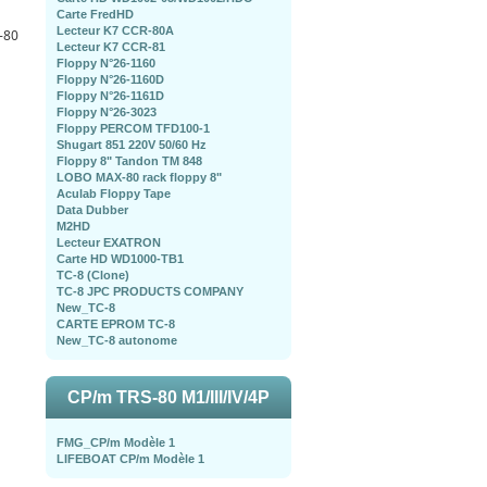
Carte FredHD
Lecteur K7 CCR-80A
-80
Lecteur K7 CCR-81
Floppy N°26-1160
Floppy N°26-1160D
Floppy N°26-1161D
Floppy N°26-3023
Floppy PERCOM TFD100-1
Shugart 851 220V 50/60 Hz
Floppy 8" Tandon TM 848
LOBO MAX-80 rack floppy 8"
Aculab Floppy Tape
Data Dubber
M2HD
Lecteur EXATRON
Carte HD WD1000-TB1
TC-8 (Clone)
TC-8 JPC PRODUCTS COMPANY
New_TC-8
CARTE EPROM TC-8
New_TC-8 autonome
CP/m TRS-80 M1/III/IV/4P
FMG_CP/m Modèle 1
LIFEBOAT CP/m Modèle 1