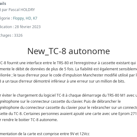
ails
it par
Pascal HOLDRY
égorie :
Floppy, HD, K7
ication : 28 février 2023
ichages : 3326
New_TC-8 autonome
C-8 fournit une interface entre le TRS-80 et l'enregistreur à cassette existant qui
mente le débit de données de plus de 5 fois. La fiabilité est également sensiblem
iorée ; le taux d'erreur pour le code d'impulsion Manchester modifié utilisé par 
 a un taux d'erreur démontré inférieur à une erreur sur un million de bits.
r éviter le chargement du logiciel TC-8 à chaque démarrage du TRS-80 M1 avec 
nétophone sur le connecteur cassette du clavier. Puis de débrancher le
nétophone du connecteur cassette du clavier pour le rebrancher sur un connect
sette du TC-8. Certaines personnes avaient ajouté une carte avec une Eprom 27
r rendre le boitier TC-8 autonome.
limentation de la carte est comprise entre 9V et 12Vcc