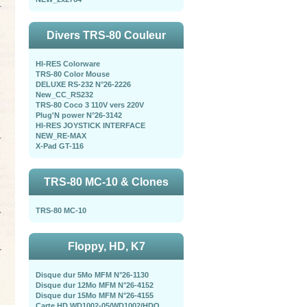
Divers TRS-80 Couleur
HI-RES Colorware
TRS-80 Color Mouse
DELUXE RS-232 N°26-2226
New_CC_RS232
TRS-80 Coco 3 110V vers 220V
Plug'N power N°26-3142
HI-RES JOYSTICK INTERFACE
NEW_RE-MAX
X-Pad GT-116
TRS-80 MC-10 & Clones
TRS-80 MC-10
Floppy, HD, K7
Disque dur 5Mo MFM N°26-1130
Disque dur 12Mo MFM N°26-4152
Disque dur 15Mo MFM N°26-4155
Carte HD WD1002-05/WD1002/HDO