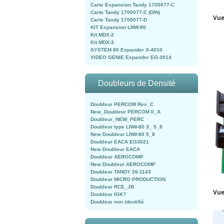
Carte Expansion Tandy 1700077-C
Carte Tandy 1700077-C (DIN)
Vue
Carte Tandy 1700077-D
KIT Expansion LNW-80
Kit MDX-2
Kit MDX-3
SYSTEM 80 Expander X-4010
VIDEO GENIE Expander EG-3014
Doubleurs de Densité
Doubleur PERCOM Rev_C
New_Doubleur PERCOM II_A
Doubleur_NEW_PERC
Doubleur type LNW-80 3_ 5_8
New Doubleur LNW-80 5_8
Doubleur EACA EG3021
New Doubleur EACA
Doubleur AEROCOMP
New Doubleur AEROCOMP
Doubleur TANDY 26-1143
Doubleur MICRO PRODUCTION
Doubleur RCE_JB
Vue
Doubleur IGK?
Doubleur non identifié