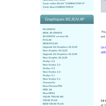
Carte vidéo 80x24 "COMPACTOR IV"
Carte New-COMPACTOR-IV
Graphiques M1,III,IV,4P
80-GRAFIX
Pour
NEW_80-GRAFIX
ont
80-GRAFIX version NL
PCG-80
NEW-PCG-80
Un 
Upgrade Kit Graphics 26-1125
New Graphic 26-1125
util
Upgrade Kit Graphics 26-1126
New Graphic 26-1126
Grafyx 3.2
New Grafyx 3.2
Grafyx 4.2
New Grafyx 4.2
Grafyx 5.1
New Grafyx 5.1
ChromaTrs
New-ChromaTRS
HRG 1B
New-HRG1
VID-80 TRS-80 M3
La 
VID-80 PLUS
NEW VID-80 PLUS
et 