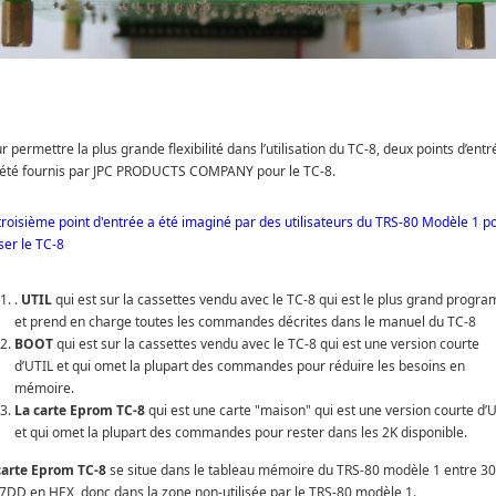
 permettre la plus grande flexibilité dans l’utilisation du TC-8, deux points d’entr
 été fournis par JPC PRODUCTS COMPANY pour le TC-8.
troisième point d'entrée a été imaginé par des utilisateurs du TRS-80 Modèle 1 p
iser le TC-8
.
UTIL
qui est sur la cassettes vendu avec le TC-8 qui est le plus grand progr
et prend en charge toutes les commandes décrites dans le manuel du TC-8
BOOT
qui est sur la cassettes vendu avec le TC-8 qui est une version courte
d’UTIL et qui omet la plupart des commandes pour réduire les besoins en
mémoire.
La carte Eprom TC-8
qui est une carte "maison" qui est une version courte d’
et qui omet la plupart des commandes pour rester dans les 2K disponible.
carte Eprom TC-8
se situe dans le tableau mémoire du TRS-80 modèle 1 entre 3
37DD en HEX, donc dans la zone non-utilisée par le TRS-80 modèle 1.