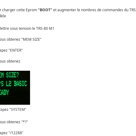
r charger cette Eprom
"BOOT"
et augmenter le nombres de commandes du TRS
èle
Mettre sous tension le TRS-80 M1
Vous obtenez "MEM SIZE"
Tapez "ENTER"
Vous obtenez
Tapez "SYSTEM"
Vous obtenez "*?"
Tapez "/12288"