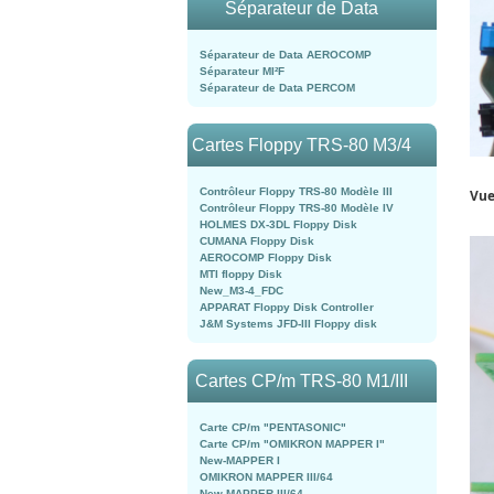
Séparateur de Data
Séparateur de Data AEROCOMP
Séparateur MI²F
Séparateur de Data PERCOM
Cartes Floppy TRS-80 M3/4
Contrôleur Floppy TRS-80 Modèle III
Vue
Contrôleur Floppy TRS-80 Modèle IV
HOLMES DX-3DL Floppy Disk
CUMANA Floppy Disk
AEROCOMP Floppy Disk
MTI floppy Disk
New_M3-4_FDC
APPARAT Floppy Disk Controller
J&M Systems JFD-III Floppy disk
Cartes CP/m TRS-80 M1/III
Carte CP/m "PENTASONIC"
Carte CP/m "OMIKRON MAPPER I"
New-MAPPER I
OMIKRON MAPPER III/64
New-MAPPER III/64