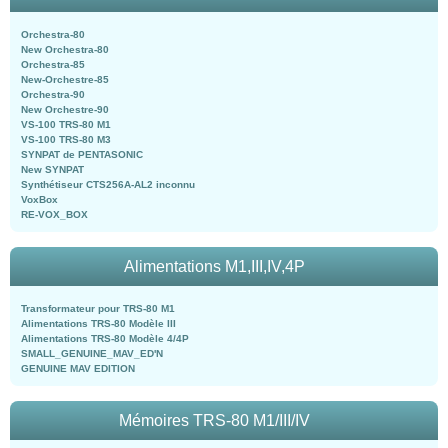
Orchestra-80
New Orchestra-80
Orchestra-85
New-Orchestre-85
Orchestra-90
New Orchestre-90
VS-100 TRS-80 M1
VS-100 TRS-80 M3
SYNPAT de PENTASONIC
New SYNPAT
Synthétiseur CTS256A-AL2 inconnu
VoxBox
RE-VOX_BOX
Alimentations M1,III,IV,4P
Transformateur pour TRS-80 M1
Alimentations TRS-80 Modèle III
Alimentations TRS-80 Modèle 4/4P
SMALL_GENUINE_MAV_ED'N
GENUINE MAV EDITION
Mémoires TRS-80 M1/III/IV