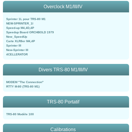
Overclock M1/III/IV
Sprinter 1L pour TRS-80 M1
NEW-SPRINTER_1l
Speed-up M4,4D,4P
Speedup Board ORCHBOLD 1979
New_SpeedUp
Carte XLR8er M4,4P
Sprinter III
New-Sprinter III
4CELLERATOR
Divers TRS-80 M1/III/IV
MODEM "The Connection"
RTTY M-80 (TRS-80 M1)
TRS-80 Portatif
TRS-80 Modèle 100
Calibrations