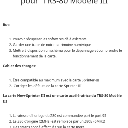
pour TRS-80 Modèle III
But:
Pouvoir récupérer les softwares déjà existants
Garder une trace de notre patrimoine numérique
Mettre à disposition un schéma pour le dépannage et comprendre le
fonctionnement de la carte.
Cahier des charges:
Être compatible au maximum avec la carte Sprinter-III
Corriger les défauts de la carte Sprinter-III
La carte New-Sprinter III est une carte accélératrice du TRS-80 Modèle
III
La vitesse d'horloge du Z80 est commandée part le port 95
Le Z80 d'origine (2MHz) est remplacé par un Z80B (6MHz)
Des straps sont à effectués sur la carte mère