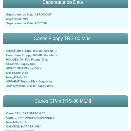
Séparateur de Data
Séparateur de Data AEROCOMP
Séparateur MI²F
Séparateur de Data PERCOM
Cartes Floppy TRS-80 M3/4
Contrôleur Floppy TRS-80 Modèle III
Contrôleur Floppy TRS-80 Modèle IV
HOLMES DX-3DL Floppy Disk
CUMANA Floppy Disk
AEROCOMP Floppy Disk
MTI floppy Disk
New_M3-4_FDC
APPARAT Floppy Disk Controller
J&M Systems JFD-III Floppy disk
Cartes CP/m TRS-80 M1/III
Carte CP/m "PENTASONIC"
Carte CP/m "OMIKRON MAPPER I"
New-MAPPER I
OMIKRON MAPPER III/64
New-MAPPER III/64