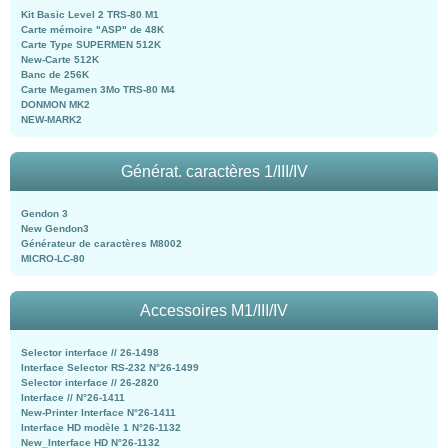
Kit Basic Level 2 TRS-80 M1
Carte mémoire "ASP" de 48K
Carte Type SUPERMEN 512K
New-Carte 512K
Banc de 256K
Carte Megamen 3Mo TRS-80 M4
DONMON MK2
NEW-MARK2
Générat. caractères 1/III/IV
Gendon 3
New Gendon3
Générateur de caractères M8002
MICRO-LC-80
Accessoires M1/III/IV
Selector interface // 26-1498
Interface Selector RS-232 N°26-1499
Selector interface // 26-2820
Interface // N°26-1411
New-Printer Interface N°26-1411
Interface HD modèle 1 N°26-1132
New_Interface HD N°26-1132