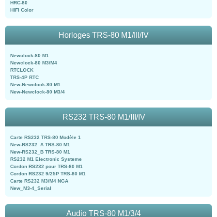
HRC-80
HIFI Color
Horloges TRS-80 M1/III/IV
Newclock-80 M1
Newclock-80 M3/M4
RTCLOCK
TRS-4P RTC
New-Newclock-80 M1
New-Newclock-80 M3/4
RS232 TRS-80 M1/III/IV
Carte RS232 TRS-80 Modèle 1
New-RS232_A TRS-80 M1
New-RS232_B TRS-80 M1
RS232 M1 Electronic Systeme
Cordon RS232 pour TRS-80 M1
Cordon RS232 9/25P TRS-80 M1
Carte RS232 M3/M4 NGA
New_M3-4_Serial
Audio TRS-80 M1/3/4