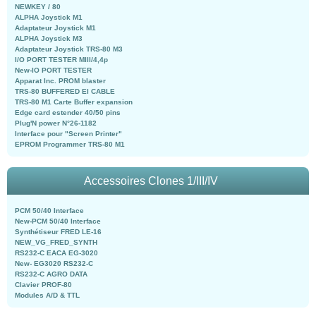
NEWKEY / 80
ALPHA Joystick M1
Adaptateur Joystick M1
ALPHA Joystick M3
Adaptateur Joystick TRS-80 M3
I/O PORT TESTER MIII/4,4p
New-IO PORT TESTER
Apparat Inc. PROM blaster
TRS-80 BUFFERED EI CABLE
TRS-80 M1 Carte Buffer expansion
Edge card estender 40/50 pins
Plug'N power N°26-1182
Interface pour "Screen Printer"
EPROM Programmer TRS-80 M1
Accessoires Clones 1/III/IV
PCM 50/40 Interface
New-PCM 50/40 Interface
Synthétiseur FRED LE-16
NEW_VG_FRED_SYNTH
RS232-C EACA EG-3020
New- EG3020 RS232-C
RS232-C AGRO DATA
Clavier PROF-80
Modules A/D & TTL