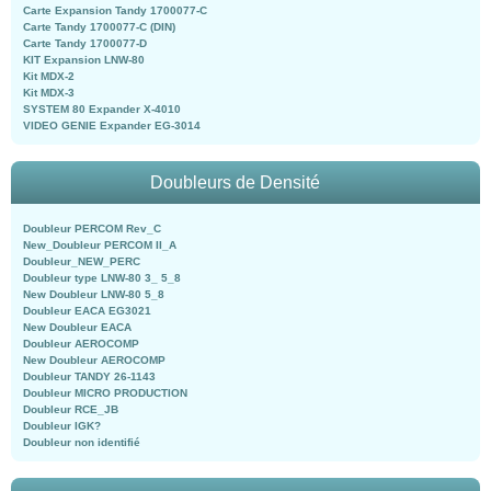
Carte Expansion Tandy 1700077-C
Carte Tandy 1700077-C (DIN)
Carte Tandy 1700077-D
KIT Expansion LNW-80
Kit MDX-2
Kit MDX-3
SYSTEM 80 Expander X-4010
VIDEO GENIE Expander EG-3014
Doubleurs de Densité
Doubleur PERCOM Rev_C
New_Doubleur PERCOM II_A
Doubleur_NEW_PERC
Doubleur type LNW-80 3_ 5_8
New Doubleur LNW-80 5_8
Doubleur EACA EG3021
New Doubleur EACA
Doubleur AEROCOMP
New Doubleur AEROCOMP
Doubleur TANDY 26-1143
Doubleur MICRO PRODUCTION
Doubleur RCE_JB
Doubleur IGK?
Doubleur non identifié